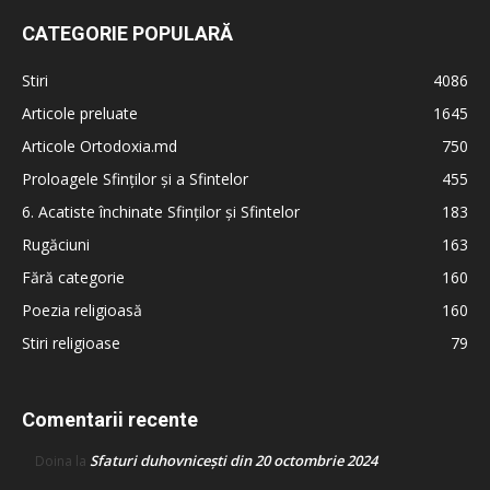
CATEGORIE POPULARĂ
Stiri
4086
Articole preluate
1645
Articole Ortodoxia.md
750
Proloagele Sfinților și a Sfintelor
455
6. Acatiste închinate Sfinților și Sfintelor
183
Rugăciuni
163
Fără categorie
160
Poezia religioasă
160
Stiri religioase
79
Comentarii recente
Sfaturi duhovnicești din 20 octombrie 2024
Doina
la