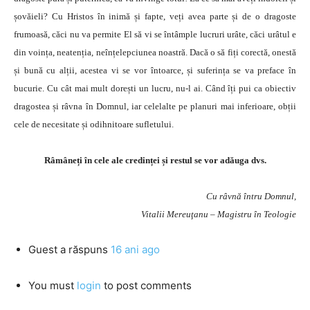
șovăieli? Cu Hristos în inimă și fapte, veți avea parte și de o dragoste
frumoasă, căci nu va permite El să vi se întâmple lucruri urâte, căci urâtul e
din voința, neatenția, neînțelepciunea noastră. Dacă o să fiți corectă, onestă
și bună cu alții, acestea vi se vor întoarce, și suferința se va preface în
bucurie. Cu cât mai mult dorești un lucru, nu-l ai. Când îți pui ca obiectiv
dragostea și râvna în Domnul, iar celelalte pe planuri mai inferioare, obții
cele de necesitate și odihnitoare sufletului.
Râmâneți în cele ale credinței și restul se vor adăuga dvs.
Cu râvnă întru Domnul,
Vitalii Mereuţanu – Magistru în Teologie
Guest
a răspuns
16 ani ago
You must
login
to post comments