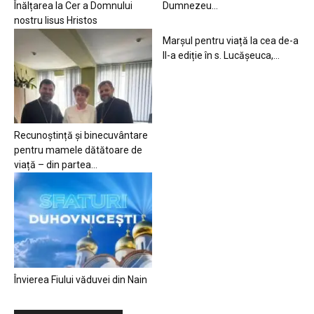
Înălțarea la Cer a Domnului
Dumnezeu…
nostru Iisus Hristos
Marșul pentru viață la cea de-a
II-a ediție în s. Lucășeuca,...
Recunoștință și binecuvântare
pentru mamele dătătoare de
viață – din partea...
Învierea Fiului văduvei din Nain