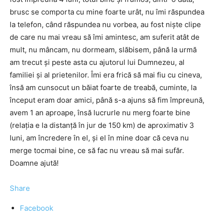
brusc se comporta cu mine foarte urât, nu îmi răspundea
la telefon, când răspundea nu vorbea, au fost nişte clipe
de care nu mai vreau să îmi amintesc, am suferit atât de
mult, nu mâncam, nu dormeam, slăbisem, până la urmă
am trecut şi peste asta cu ajutorul lui Dumnezeu, al
familiei şi al prietenilor. Îmi era frică să mai fiu cu cineva,
însă am cunsocut un băiat foarte de treabă, cuminte, la
început eram doar amici, până s-a ajuns să fim împreună,
avem 1 an aproape, însă lucrurle nu merg foarte bine
(relaţia e la distanţă în jur de 150 km) de aproximativ 3
luni, am încredere în el, şi el în mine doar că ceva nu
merge tocmai bine, ce să fac nu vreau să mai sufăr.
Doamne ajută!
Share
Facebook