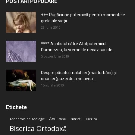
POSTĂRI POPULARE
+++ Rugăciune puternică pentru momentele
grele ale vieţii
28 iulie 2010
**** Acatistul către Atotputernicul
Dumnezeu, la vreme de necaz sau de...
5 octombrie 2010
Despre păcatul malahiei (masturbării) şi
onaniei (pazei de a nu avea...
15 aprilie 2010
Etichete
Anul nou
avort
Academia de Teologie
Biserica
Biserica Ortodoxă