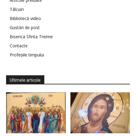
Articole preluate
Tâlcuiri
Bibliotecă video
Gustări de post
Biserica Sfinta Treime
Contacte
Profețiile timpului
Ultimele articole