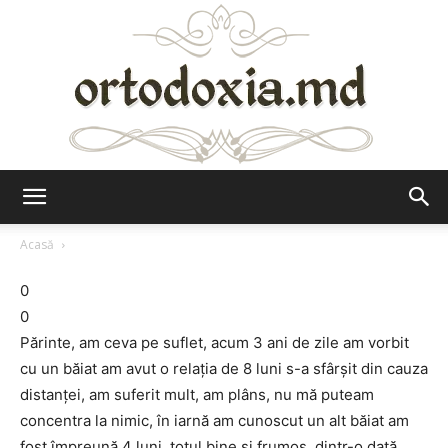
Ortodoxia.md
Acasă
0
0
Părinte, am ceva pe suflet, acum 3 ani de zile am vorbit
cu un băiat am avut o relaţia de 8 luni s-a sfârşit din cauza
distanţei, am suferit mult, am plâns, nu mă puteam
concentra la nimic, în iarnă am cunoscut un alt băiat am
fost împreună 4 luni, totul bine şi frumos, dintr-o dată,