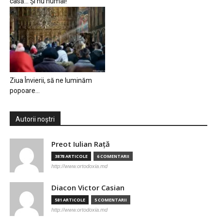
casă… Și nu numai!
Ziua Învierii, să ne luminăm
popoare…
Autorii noștri
Preot Iulian Raţă
3878 ARTICOLE
6 COMENTARII
http://www.ortodoxia.md
Diacon Victor Casian
581 ARTICOLE
5 COMENTARII
http://www.ortodoxia.md