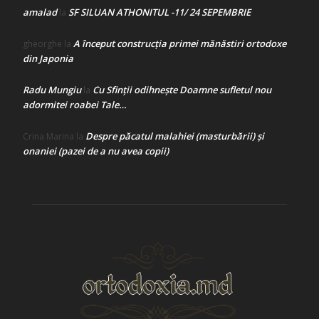
amalad
SF SILUAN ATHONITUL -11/ 24 SEPEMBRIE
la
A început construcţia primei mănăstiri ortodoxe
gheorghe
la
din Japonia
Radu Mungiu
Cu Sfinții odihnește Doamne sufletul nou
la
adormitei roabei Tale…
Despre păcatul malahiei (masturbării) şi
Crina Marina
la
onaniei (pazei de a nu avea copii)