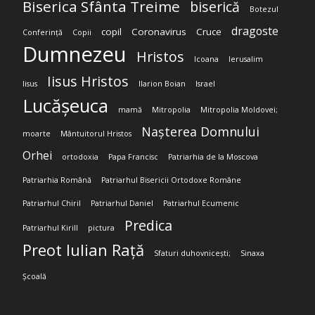
Biserica Sfânta Treime
biserică
Botezul
dragoste
copil
Coronavirus
Cruce
Conferință
Copii
Dumnezeu
Hristos
Icoana
Ierusalim
Iisus Hristos
Iisus
Ilarion Boian
Israel
Lucășeuca
mamă
Mitropolia
Mitropolia Moldovei;
Nașterea Domnului
moarte
Mântuitorul Hristos
Orhei
ortodoxia
Papa Francisc
Patriarhia de la Moscova
Patriarhia Română
Patriarhul Bisericii Ortodoxe Române
Patriarhul Chiril
Patriarhul Daniel
Patriarhul Ecumenic
Predica
Patriarhul Kirill
pictura
Preot Iulian Rață
Sfaturi duhovnicești;
Sinaxa
Școală