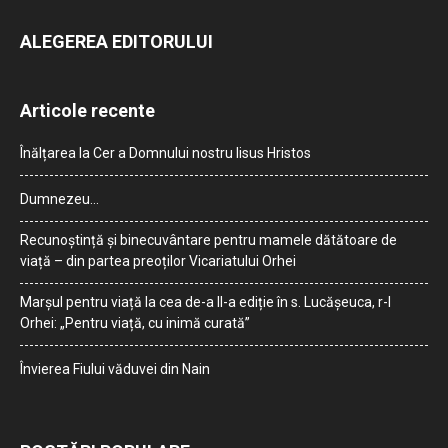
ALEGEREA EDITORULUI
Articole recente
Înălțarea la Cer a Domnului nostru Iisus Hristos
Dumnezeu…
Recunoștință și binecuvântare pentru mamele dătătoare de
viață – din partea preoților Vicariatului Orhei
Marșul pentru viață la cea de-a II-a ediție în s. Lucășeuca, r-l
Orhei: „Pentru viață, cu inimă curată”
Învierea Fiului văduvei din Nain