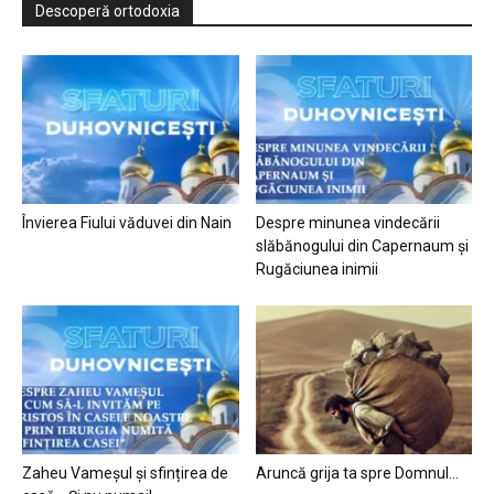
Descoperă ortodoxia
Învierea Fiului văduvei din Nain
Despre minunea vindecării
slăbănogului din Capernaum și
Rugăciunea inimii
Zaheu Vameșul și sfințirea de
Aruncă grija ta spre Domnul…