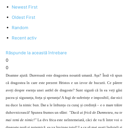
Newest First
Oldest First
Random
Recent activ
Răspunde la această întrebare
0
0
Doamne ajută. Dureroasă este dragostea nosatră umană. Așa? Însă vă spun
că dragostea în care este prezent Hristos e un izvor de bucurii. Ce părere
aveți despre esența unei astfel de dragoste? Sunt sigură că în ea veți găsi
pacea și siguranța, forța și speranța! A fugi de suferințe e imposibil, dar nici
nu duce la nimic bun. Dar a le înfrunța cu curaj și credință – e o mare trăire
duhovnicească! Spunea frumos un sfânt:
”Dacă ai frică de Dumnezeu, nu te
mai temi de nimic!”
La dvs frica este neîntemeiată, căci de va fi între voi o
dragoste pură și puternică, ea va învinge totul! La ce să mai aveți îndoieli și