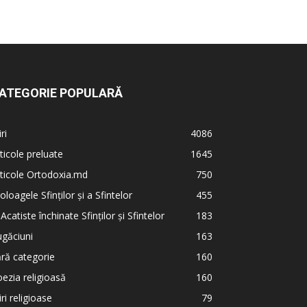
ATEGORIE POPULARĂ
iri
4086
ticole preluate
1645
ticole Ortodoxia.md
750
oloagele Sfinților și a Sfintelor
455
 Acatiste închinate Sfinților și Sfintelor
183
găciuni
163
ră categorie
160
ezia religioasă
160
iri religioase
79