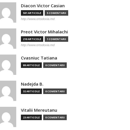
Diacon Victor Casian
581 ARTICOLE
5 COMENTARII
http://www.ortodoxia.md
Preot Victor Mihalachi
210 ARTICOLE
1 COMENTARII
http://www.ortodoxia.md
Cvasniuc Tatiana
88 ARTICOLE
0 COMENTARII
Nadejda B.
32 ARTICOLE
0 COMENTARII
Vitalii Mereutanu
23 ARTICOLE
0 COMENTARII