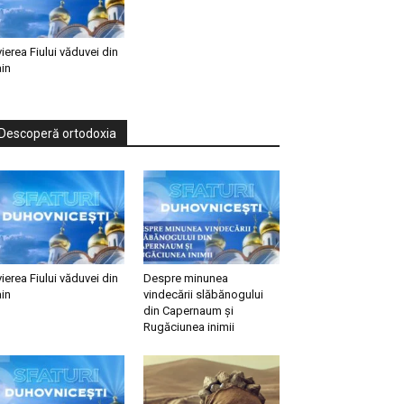
vierea Fiului văduvei din
in
Descoperă ortodoxia
vierea Fiului văduvei din
Despre minunea
in
vindecării slăbănogului
din Capernaum și
Rugăciunea inimii