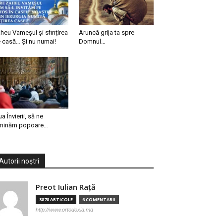
heu Vameșul și sfințirea
Aruncă grija ta spre
 casă… Și nu numai!
Domnul…
ua Învierii, să ne
minăm popoare…
Autorii noștri
Preot Iulian Raţă
3878 ARTICOLE
6 COMENTARII
http://www.ortodoxia.md