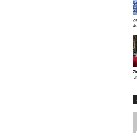
Za
de
Zi
lu