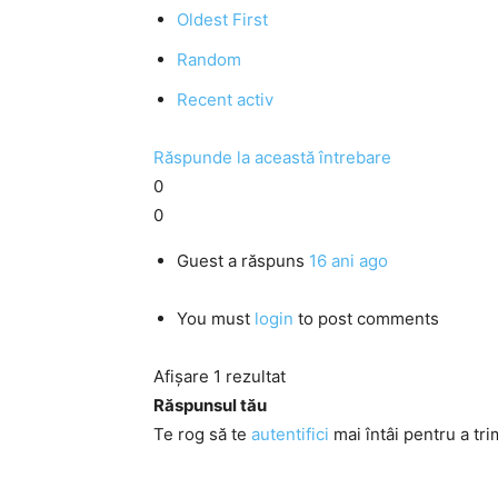
Oldest First
Random
Recent activ
Răspunde la această întrebare
0
0
Guest
a răspuns
16 ani ago
You must
login
to post comments
Afișare 1 rezultat
Răspunsul tău
Te rog să te
autentifici
mai întâi pentru a tri