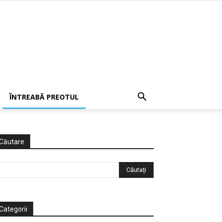
ÎNTREABĂ PREOTUL
Căutare
Categorii