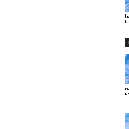
În
Na
În
Na