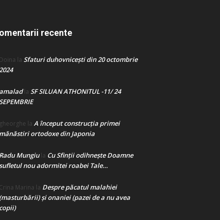
omentarii recente
Sfaturi duhovnicești din 20 octombrie
Doina
la
2024
amalad
SF SILUAN ATHONITUL -11/ 24
la
SEPEMBRIE
A început construcţia primei
gheorghe
la
mănăstiri ortodoxe din Japonia
Radu Mungiu
Cu Sfinții odihnește Doamne
la
sufletul nou adormitei roabei Tale…
Despre păcatul malahiei
Crina Marina
la
(masturbării) şi onaniei (pazei de a nu avea
copii)