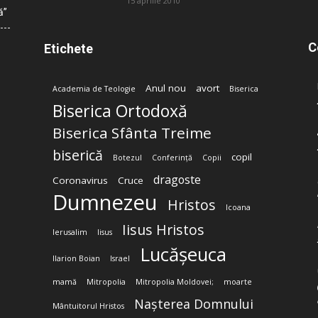
15 aprilie 2010
ă”
C
Etichete
Anul nou
avort
Academia de Teologie
Biserica
Biserica Ortodoxă
Biserica Sfânta Treime
biserică
copil
Botezul
Conferință
Copii
dragoste
Coronavirus
Cruce
Dumnezeu
Hristos
Icoana
Iisus Hristos
Ierusalim
Iisus
Lucășeuca
Ilarion Boian
Israel
mamă
Mitropolia
Mitropolia Moldovei;
moarte
Nașterea Domnului
Mântuitorul Hristos