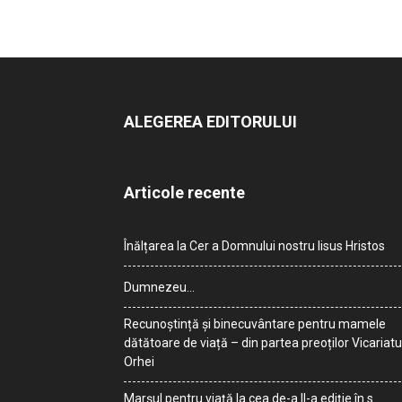
ALEGEREA EDITORULUI
Articole recente
Înălțarea la Cer a Domnului nostru Iisus Hristos
Dumnezeu…
Recunoștință și binecuvântare pentru mamele
dătătoare de viață – din partea preoților Vicariatu
Orhei
Marșul pentru viață la cea de-a II-a ediție în s.