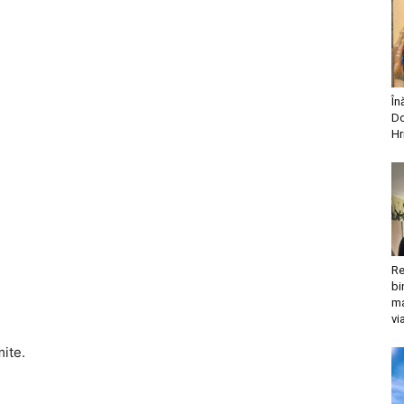
În
Do
Hr
Re
bi
ma
vi
mite.