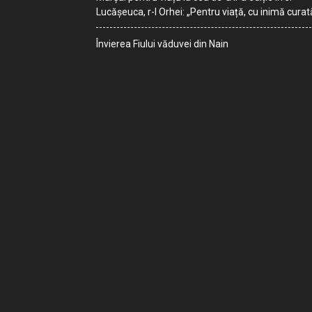
Lucășeuca, r-l Orhei: „Pentru viață, cu inimă curat
Învierea Fiului văduvei din Nain