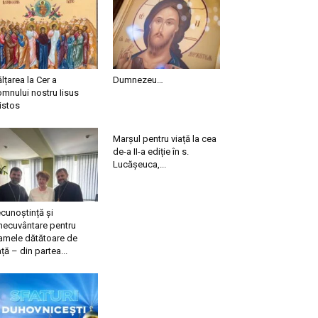
ălțarea la Cer a
Dumnezeu…
mnului nostru Iisus
istos
Marșul pentru viață la cea
de-a II-a ediție în s.
Lucășeuca,...
cunoștință și
necuvântare pentru
mele dătătoare de
ață – din partea...