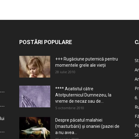
POSTĂRI POPULARE
C
+++ Rugăciune puternică pentru
St
momentele grele ale vieţii
Ar
28 iulie 2010
Ar
Pr
**** Acatistul către
Atotputernicul Dumnezeu, la
6.
vreme de necaz sau de...
Ru
5 octombrie 2010
Fă
lui
Despre păcatul malahiei
Po
(masturbării) şi onaniei (pazei de
a nu avea...
St