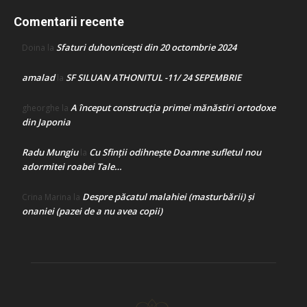
Comentarii recente
Sfaturi duhovnicești din 20 octombrie 2024
Doina
la
amalad
SF SILUAN ATHONITUL -11/ 24 SEPEMBRIE
la
A început construcţia primei mănăstiri ortodoxe
gheorghe
la
din Japonia
Radu Mungiu
Cu Sfinții odihnește Doamne sufletul nou
la
adormitei roabei Tale…
Despre păcatul malahiei (masturbării) şi
Crina Marina
la
onaniei (pazei de a nu avea copii)