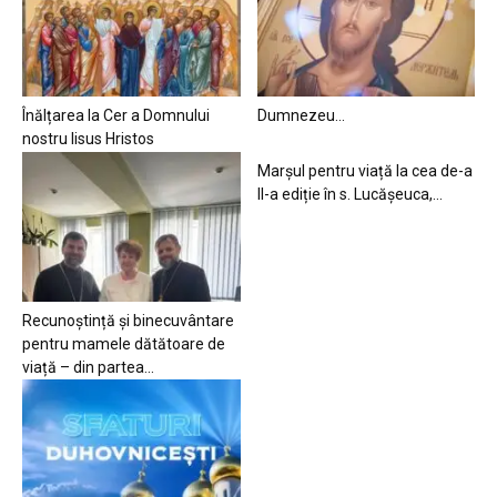
Înălțarea la Cer a Domnului
Dumnezeu…
nostru Iisus Hristos
Marșul pentru viață la cea de-a
II-a ediție în s. Lucășeuca,...
Recunoștință și binecuvântare
pentru mamele dătătoare de
viață – din partea...