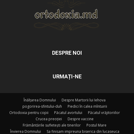
DESPRE NOI
URMAȚI-NE
Înălțarea Domnului
Despre Martorii lui Iehova
pogorirea-sfintului-duh
Piedici în calea mîntuirii
Ortodoxia pentru copii
Păcatul avortului
Păcatul vrăjitoriilor
Crucea preoției
Despre vaccine
Frământările sufletești ale tinerilor
Postul Mare
Învierea Domnului
Sa finisam impreuna biserica din lucaseuca