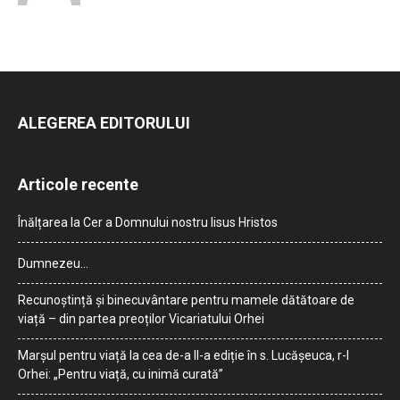
ALEGEREA EDITORULUI
Articole recente
Înălțarea la Cer a Domnului nostru Iisus Hristos
Dumnezeu…
Recunoștință și binecuvântare pentru mamele dătătoare de
viață – din partea preoților Vicariatului Orhei
Marșul pentru viață la cea de-a II-a ediție în s. Lucășeuca, r-l
Orhei: „Pentru viață, cu inimă curată”