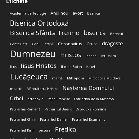
Etichete
Anul nou
avort
Academia de Teologie
Biserica
Biserica Ortodoxă
Biserica Sfânta Treime
biserică
Botezul
dragoste
copil
Coronavirus
Cruce
Conferință
Copii
Dumnezeu
Hristos
Icoana
Ierusalim
Iisus Hristos
Iisus
Ilarion Boian
Israel
Lucășeuca
mamă
Mitropolia
Mitropolia Moldovei;
Nașterea Domnului
moarte
Mântuitorul Hristos
Orhei
ortodoxia
Papa Francisc
Patriarhia de la Moscova
Patriarhia Română
Patriarhul Bisericii Ortodoxe Române
Patriarhul Chiril
Patriarhul Daniel
Patriarhul Ecumenic
Predica
Patriarhul Kirill
pictura