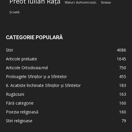
Preot Iulian Rață
Sfaturi duhovnicești;
Sinaxa
Școală
CATEGORIE POPULARĂ
Stiri
4086
Articole preluate
1645
Articole Ortodoxia.md
750
Proloagele Sfinților și a Sfintelor
455
6. Acatiste închinate Sfinților și Sfintelor
183
Rugăciuni
163
Fără categorie
160
Poezia religioasă
160
Stiri religioase
79