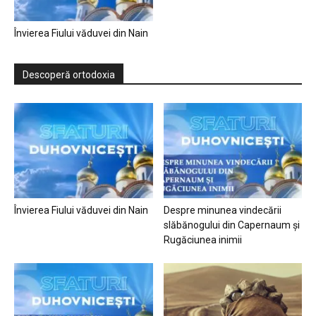
Învierea Fiului văduvei din Nain
Descoperă ortodoxia
Învierea Fiului văduvei din Nain
Despre minunea vindecării
slăbănogului din Capernaum și
Rugăciunea inimii