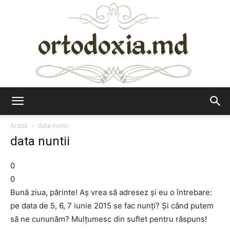
Ortodoxia.md
Acasă
data nuntii
data nuntii
0
0
Bună ziua, părinte! Aș vrea să adresez și eu o întrebare:
pe data de 5, 6, 7 iunie 2015 se fac nunți? Și când putem
să ne cununăm? Mulțumesc din suflet pentru răspuns!