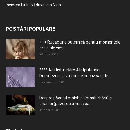
Învierea Fiului văduvei din Nain
POSTĂRI POPULARE
+++ Rugăciune puternică pentru momentele
grele ale vieţii
28 iulie 2010
**** Acatistul către Atotputernicul
Dumnezeu, la vreme de necaz sau de...
5 octombrie 2010
Despre păcatul malahiei (masturbării) şi
onaniei (pazei de a nu avea...
15 aprilie 2010