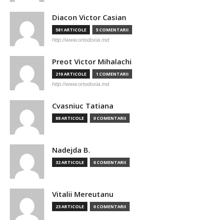
Diacon Victor Casian
581 ARTICOLE
5 COMENTARII
http://www.ortodoxia.md
Preot Victor Mihalachi
210 ARTICOLE
1 COMENTARII
http://www.ortodoxia.md
Cvasniuc Tatiana
88 ARTICOLE
0 COMENTARII
Nadejda B.
32 ARTICOLE
0 COMENTARII
Vitalii Mereutanu
23 ARTICOLE
0 COMENTARII