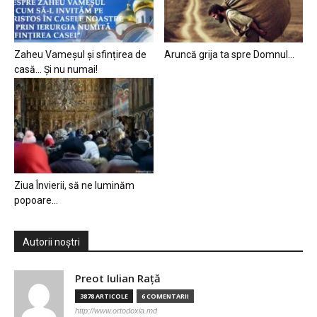
Zaheu Vameșul și sfințirea de
Aruncă grija ta spre Domnul…
casă… Și nu numai!
Ziua Învierii, să ne luminăm
popoare…
Autorii noștri
Preot Iulian Raţă
3878 ARTICOLE
6 COMENTARII
http://www.ortodoxia.md