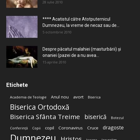
28 iulie 2010
**** Acatistul către Atotputernicul
Dumnezeu, la vreme de necaz sau de...
5 octombrie 2010
Despre păcatul malahiei (masturbării) şi
onaniei (pazei de a nu avea...
15 aprilie 2010
Etichete
Anul nou
avort
Academia de Teologie
Biserica
Biserica Ortodoxă
Biserica Sfânta Treime
biserică
Botezul
dragoste
copil
Coronavirus
Cruce
Conferință
Copii
Dumnezeu
Hristos