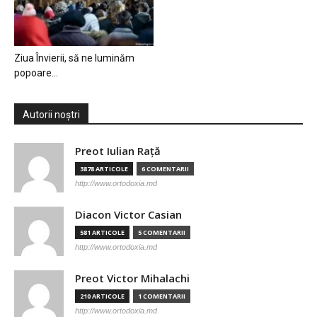
Ziua Învierii, să ne luminăm
popoare…
Autorii noștri
Preot Iulian Raţă
3878 ARTICOLE
6 COMENTARII
http://www.ortodoxia.md
Diacon Victor Casian
581 ARTICOLE
5 COMENTARII
http://www.ortodoxia.md
Preot Victor Mihalachi
210 ARTICOLE
1 COMENTARII
http://www.ortodoxia.md