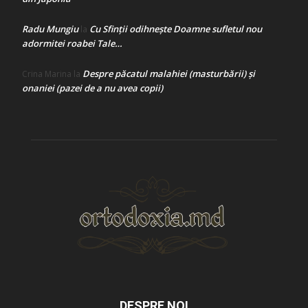
Radu Mungiu
Cu Sfinții odihnește Doamne sufletul nou
la
adormitei roabei Tale…
Despre păcatul malahiei (masturbării) şi
Crina Marina
la
onaniei (pazei de a nu avea copii)
DESPRE NOI