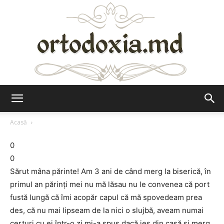
Ortodoxia.md
Acasă
0
0
Sărut mâna părinte! Am 3 ani de când merg la biserică, în
primul an părinţi mei nu mă lăsau nu le convenea că port
fustă lungă că îmi acopăr capul că mă spovedeam prea
des, că nu mai lipseam de la nici o slujbă, aveam numai
certuri cu ei într-o zi mi-a spus dacă ies din casă şi merg