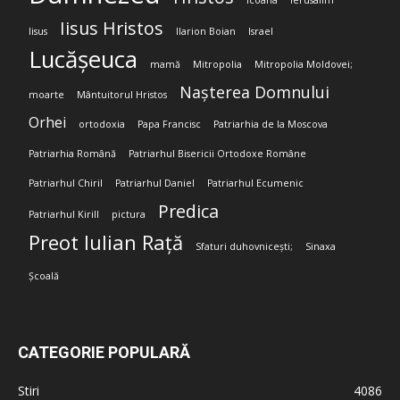
Icoana
Ierusalim
Iisus Hristos
Iisus
Ilarion Boian
Israel
Lucășeuca
mamă
Mitropolia
Mitropolia Moldovei;
Nașterea Domnului
moarte
Mântuitorul Hristos
Orhei
ortodoxia
Papa Francisc
Patriarhia de la Moscova
Patriarhia Română
Patriarhul Bisericii Ortodoxe Române
Patriarhul Chiril
Patriarhul Daniel
Patriarhul Ecumenic
Predica
Patriarhul Kirill
pictura
Preot Iulian Rață
Sfaturi duhovnicești;
Sinaxa
Școală
CATEGORIE POPULARĂ
Stiri
4086