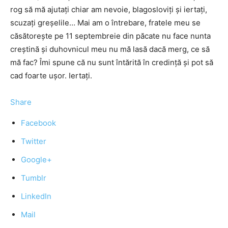
rog să mă ajutaţi chiar am nevoie, blagosloviţi şi iertaţi,
scuzaţi greşelile… Mai am o întrebare, fratele meu se
căsătoreşte pe 11 septembreie din păcate nu face nunta
creştină şi duhovnicul meu nu mă lasă dacă merg, ce să
mă fac? Îmi spune că nu sunt întărită în credinţă şi pot să
cad foarte uşor. Iertaţi.
Share
Facebook
Twitter
Google+
Tumblr
LinkedIn
Mail