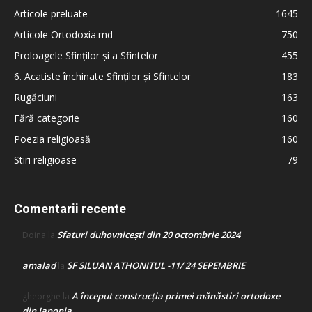
Articole preluate
1645
Articole Ortodoxia.md
750
Proloagele Sfinților și a Sfintelor
455
6. Acatiste închinate Sfinților și Sfintelor
183
Rugăciuni
163
Fără categorie
160
Poezia religioasă
160
Stiri religioase
79
Comentarii recente
Sfaturi duhovnicești din 20 octombrie 2024
Doina
la
amalad
SF SILUAN ATHONITUL -11/ 24 SEPEMBRIE
la
A început construcţia primei mănăstiri ortodoxe
gheorghe
la
din Japonia