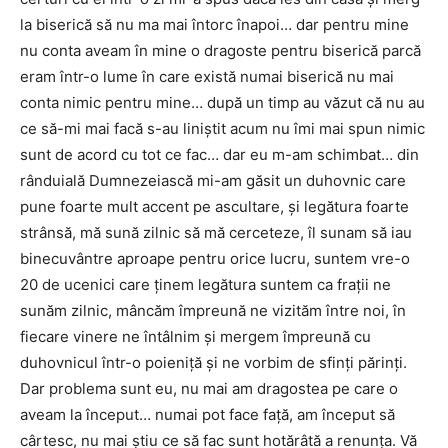
la biserică să nu ma mai întorc înapoi… dar pentru mine
nu conta aveam în mine o dragoste pentru biserică parcă
eram într-o lume în care există numai biserică nu mai
conta nimic pentru mine… după un timp au văzut că nu au
ce să-mi mai facă s-au liniştit acum nu îmi mai spun nimic
sunt de acord cu tot ce fac… dar eu m-am schimbat… din
rânduială Dumnezeiască mi-am găsit un duhovnic care
pune foarte mult accent pe ascultare, şi legătura foarte
strânsă, mă sună zilnic să mă cerceteze, îl sunam să iau
binecuvântre aproape pentru orice lucru, suntem vre-o
20 de ucenici care ţinem legătura suntem ca fraţii ne
sunăm zilnic, mâncăm împreună ne vizităm între noi, în
fiecare vinere ne întâlnim şi mergem împreună cu
duhovnicul într-o poieniţă şi ne vorbim de sfinţi părinţi.
Dar problema sunt eu, nu mai am dragostea pe care o
aveam la început… numai pot face faţă, am început să
cârtesc, nu mai ştiu ce să fac sunt hotărâtă a renunţa. Vă