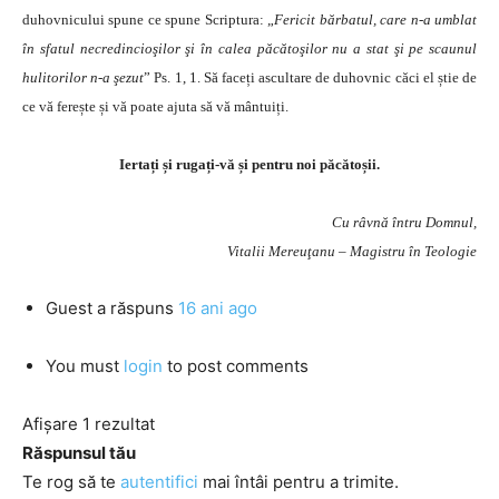
duhovnicului spune ce spune Scriptura: „
Fericit bărbatul, care n-a umblat
în sfatul necredincioşilor şi în calea păcătoşilor nu a stat şi pe scaunul
hulitorilor n-a şezut
” Ps. 1, 1. Să faceți ascultare de duhovnic căci el știe de
ce vă ferește și vă poate ajuta să vă mântuiți.
Iertați și rugați-vă și pentru noi păcătoșii.
Cu râvnă întru Domnul,
Vitalii Mereuţanu – Magistru în Teologie
Guest
a răspuns
16 ani ago
You must
login
to post comments
Afișare 1 rezultat
Răspunsul tău
Te rog să te
autentifici
mai întâi pentru a trimite.