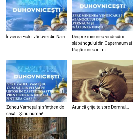
Învierea Fiului văduvei din Nain
Despre minunea vindecării
slăbănogului din Capernaum și
Rugăciunea inimii
Zaheu Vameșul și sfințirea de
Aruncă grija ta spre Domnul…
casă… Și nu numai!