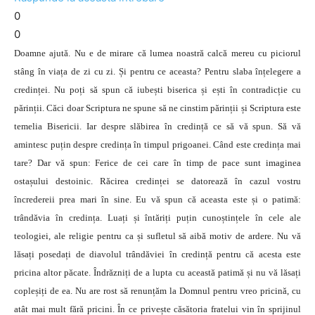
0
0
Doamne ajută. Nu e de mirare că lumea noastră calcă mereu cu piciorul
stâng în viața de zi cu zi. Și pentru ce aceasta? Pentru slaba înțelegere a
credinței. Nu poți să spun că iubești biserica și ești în contradicție cu
părinții. Căci doar Scriptura ne spune să ne cinstim părinții și Scriptura este
temelia Bisericii. Iar despre slăbirea în credință ce să vă spun. Să vă
amintesc puțin despre credința în timpul prigoanei. Când este credința mai
tare? Dar vă spun: Ferice de cei care în timp de pace sunt imaginea
ostașului destoinic. Răcirea credinței se datorează în cazul vostru
încredereii prea mari în sine. Eu vă spun că aceasta este și o patimă:
trândăvia în credința. Luați și întăriți puțin cunoștințele în cele ale
teologiei, ale religie pentru ca și sufletul să aibă motiv de ardere. Nu vă
lăsați posedați de diavolul trândăviei în credință pentru că acesta este
pricina altor păcate. Îndrăzniți de a lupta cu această patimă și nu vă lăsați
copleșiți de ea. Nu are rost să renunțăm la Domnul pentru vreo pricină, cu
atât mai mult fără pricini. În ce privește căsătoria fratelui vin în sprijinul