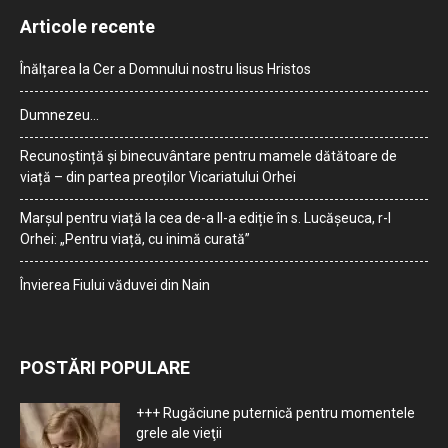
Articole recente
Înălțarea la Cer a Domnului nostru Iisus Hristos
Dumnezeu…
Recunoștință și binecuvântare pentru mamele dătătoare de
viață – din partea preoților Vicariatului Orhei
Marșul pentru viață la cea de-a II-a ediție în s. Lucășeuca, r-l
Orhei: „Pentru viață, cu inimă curată”
Învierea Fiului văduvei din Nain
POSTĂRI POPULARE
+++ Rugăciune puternică pentru momentele
grele ale vieţii