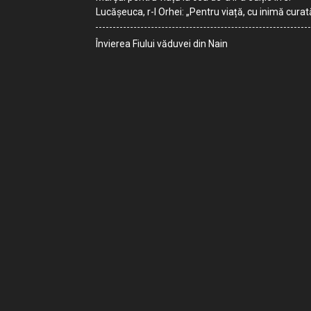
Lucășeuca, r-l Orhei: „Pentru viață, cu inimă curat
Învierea Fiului văduvei din Nain