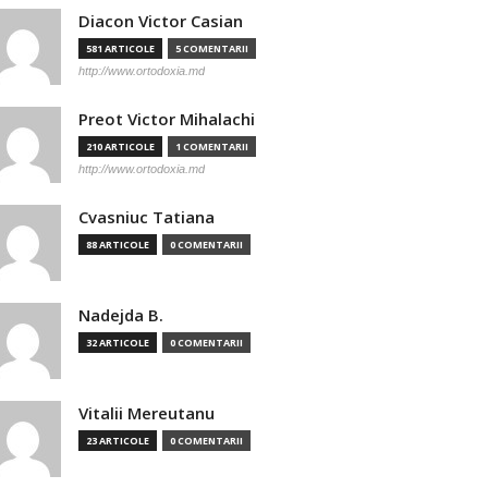
Diacon Victor Casian
581 ARTICOLE
5 COMENTARII
http://www.ortodoxia.md
Preot Victor Mihalachi
210 ARTICOLE
1 COMENTARII
http://www.ortodoxia.md
Cvasniuc Tatiana
88 ARTICOLE
0 COMENTARII
Nadejda B.
32 ARTICOLE
0 COMENTARII
Vitalii Mereutanu
23 ARTICOLE
0 COMENTARII