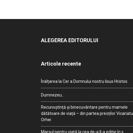
ALEGEREA EDITORULUI
Articole recente
Înălțarea la Cer a Domnului nostru Iisus Hristos
Dumnezeu…
Recunoștință și binecuvântare pentru mamele
dătătoare de viață – din partea preoților Vicariatu
Orhei
Marșul pentru viață la cea de-a II-a ediție în s.