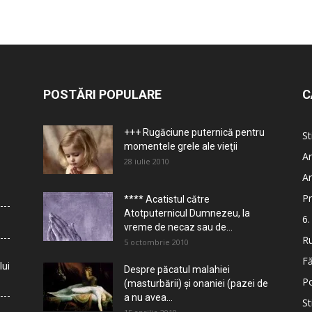
POSTĂRI POPULARE
C
+++ Rugăciune puternică pentru
St
momentele grele ale vieţii
Ar
28 iulie 2010
Ar
Pr
**** Acatistul către
Atotputernicul Dumnezeu, la
6.
vreme de necaz sau de...
Ru
5 octombrie 2010
Fă
lui
Despre păcatul malahiei
Po
(masturbării) şi onaniei (pazei de
a nu avea...
St