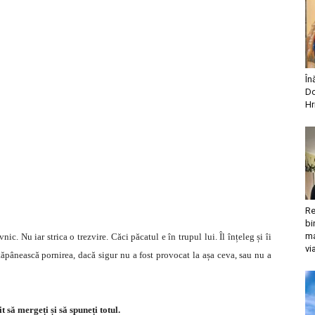
În
Do
Hr
Re
bi
ma
ic. Nu iar strica o trezvire. Căci păcatul e în trupul lui. Îl înțeleg și îi
vi
 stăpânească pornirea, dacă sigur nu a fost provocat la așa ceva, sau nu a
t să mergeți și să spuneți totul.