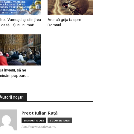
heu Vameșul și sfințirea
Aruncă grija ta spre
 casă… Și nu numai!
Domnul…
ua Învierii, să ne
minăm popoare…
Autorii noștri
Preot Iulian Raţă
3878 ARTICOLE
6 COMENTARII
http://www.ortodoxia.md