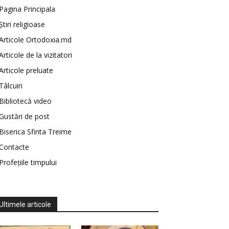
Pagina Principala
Știri religioase
Articole Ortodoxia.md
Articole de la vizitatori
Articole preluate
Tâlcuiri
Bibliotecă video
Gustări de post
Biserica Sfinta Treime
Contacte
Profețiile timpului
Ultimele articole