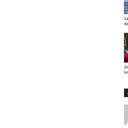
Za
de
Zi
lu