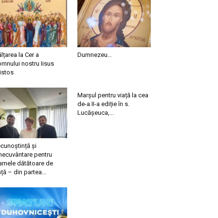
ălțarea la Cer a
Dumnezeu…
mnului nostru Iisus
istos
Marșul pentru viață la cea
de-a II-a ediție în s.
Lucășeuca,...
cunoștință și
necuvântare pentru
mele dătătoare de
ață – din partea...