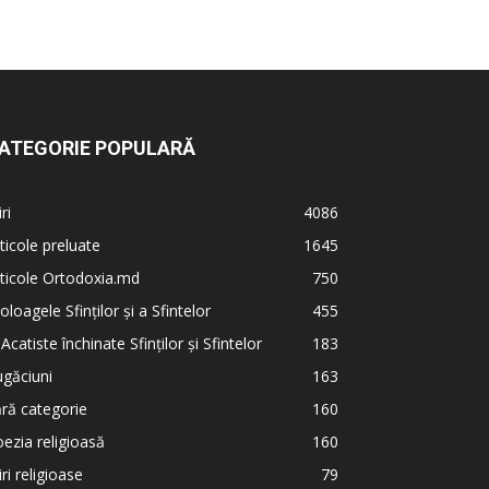
ATEGORIE POPULARĂ
iri
4086
ticole preluate
1645
ticole Ortodoxia.md
750
oloagele Sfinților și a Sfintelor
455
 Acatiste închinate Sfinților și Sfintelor
183
găciuni
163
ră categorie
160
ezia religioasă
160
iri religioase
79