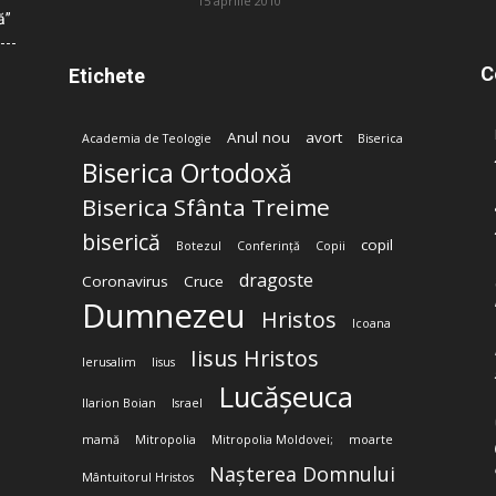
15 aprilie 2010
ă”
C
Etichete
Anul nou
avort
Academia de Teologie
Biserica
Biserica Ortodoxă
Biserica Sfânta Treime
biserică
copil
Botezul
Conferință
Copii
dragoste
Coronavirus
Cruce
Dumnezeu
Hristos
Icoana
Iisus Hristos
Ierusalim
Iisus
Lucășeuca
Ilarion Boian
Israel
mamă
Mitropolia
Mitropolia Moldovei;
moarte
Nașterea Domnului
Mântuitorul Hristos