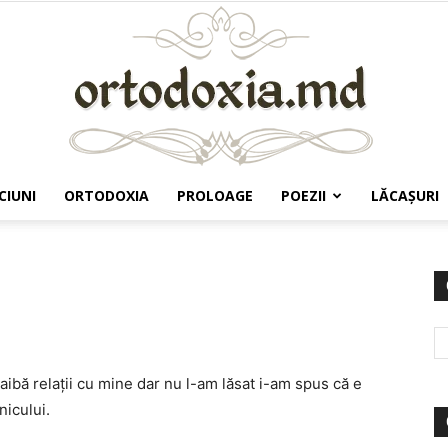
CIUNI
ORTODOXIA
PROLOAGE
POEZII
LĂCAŞURI
Ortodoxia.md
 aibă relații cu mine dar nu l-am lăsat i-am spus că e
nicului.