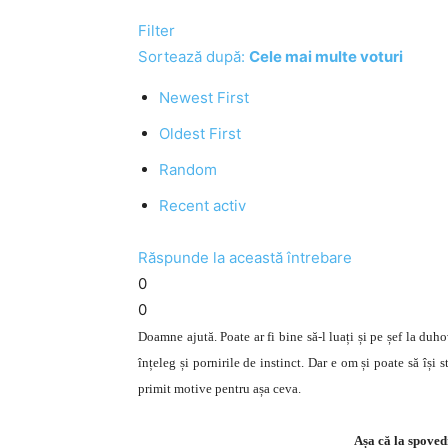
Filter
Sortează după:
Cele mai multe voturi
Newest First
Oldest First
Random
Recent activ
Răspunde la această întrebare
0
0
Doamne ajută. Poate ar fi bine să-l luați și pe șef la duhovn
înțeleg și pornirile de instinct. Dar e om și poate să își
primit motive pentru așa ceva.
Așa că la spovedi