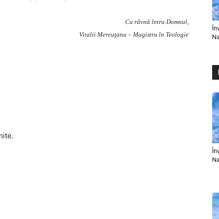
Cu râvnă întru Domnul,
În
Vitalii Mereuţanu – Magistru în Teologie
Na
mite.
În
Na