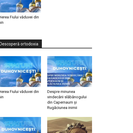
vierea Fiului văduvei din
in
Descoperă ortodoxia
vierea Fiului văduvei din
Despre minunea
in
vindecării slăbănogului
din Capernaum și
Rugăciunea inimii