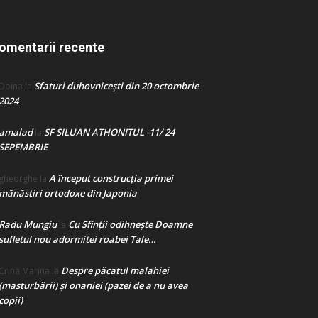
omentarii recente
Sfaturi duhovnicești din 20 octombrie
Doina
la
2024
amalad
SF SILUAN ATHONITUL -11/ 24
la
SEPEMBRIE
A început construcţia primei
gheorghe
la
mănăstiri ortodoxe din Japonia
Radu Mungiu
Cu Sfinții odihnește Doamne
la
sufletul nou adormitei roabei Tale…
Despre păcatul malahiei
Crina Marina
la
(masturbării) şi onaniei (pazei de a nu avea
copii)