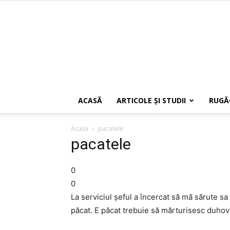
ACASĂ
ARTICOLE ŞI STUDII
RUGĂ
Acasă
pacatele
pacatele
0
0
La serviciul șeful a încercat să mă sărute sa
păcat. E păcat trebuie să mărturisesc duhov