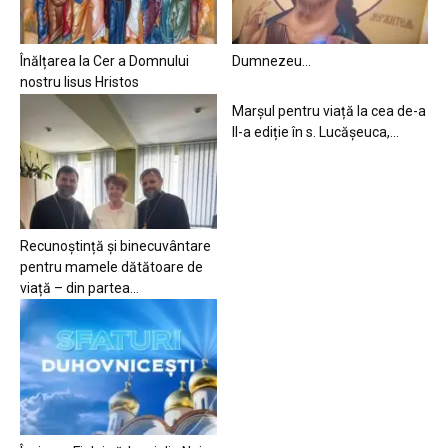
Înălțarea la Cer a Domnului
Dumnezeu…
nostru Iisus Hristos
Marșul pentru viață la cea de-a
II-a ediție în s. Lucășeuca,...
Recunoștință și binecuvântare
pentru mamele dătătoare de
viață – din partea...