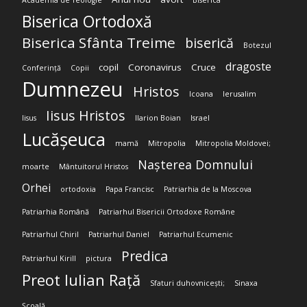
Academia de Teologie
Biserica
Biserica Ortodoxă
Biserica Sfânta Treime
biserică
Botezul
dragoste
copil
Coronavirus
Cruce
Conferință
Copii
Dumnezeu
Hristos
Icoana
Ierusalim
Iisus Hristos
Iisus
Ilarion Boian
Israel
Lucășeuca
mamă
Mitropolia
Mitropolia Moldovei;
Nașterea Domnului
moarte
Mântuitorul Hristos
Orhei
ortodoxia
Papa Francisc
Patriarhia de la Moscova
Patriarhia Română
Patriarhul Bisericii Ortodoxe Române
Patriarhul Chiril
Patriarhul Daniel
Patriarhul Ecumenic
Predica
Patriarhul Kirill
pictura
Preot Iulian Rață
Sfaturi duhovnicești;
Sinaxa
Școală