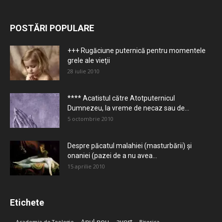
POSTĂRI POPULARE
+++ Rugăciune puternică pentru momentele
grele ale vieţii
28 iulie 2010
**** Acatistul către Atotputernicul
Dumnezeu, la vreme de necaz sau de...
5 octombrie 2010
Despre păcatul malahiei (masturbării) şi
onaniei (pazei de a nu avea...
15 aprilie 2010
Etichete
Anul nou
avort