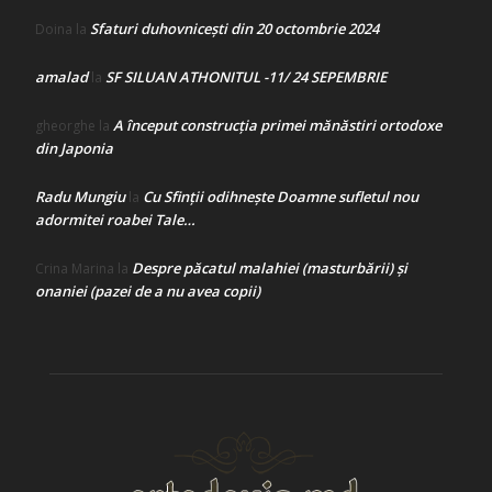
Sfaturi duhovnicești din 20 octombrie 2024
Doina
la
amalad
SF SILUAN ATHONITUL -11/ 24 SEPEMBRIE
la
A început construcţia primei mănăstiri ortodoxe
gheorghe
la
din Japonia
Radu Mungiu
Cu Sfinții odihnește Doamne sufletul nou
la
adormitei roabei Tale…
Despre păcatul malahiei (masturbării) şi
Crina Marina
la
onaniei (pazei de a nu avea copii)