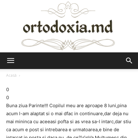
Ortodoxia.md
Acasă
0
0
Buna ziua Parinte!!! Copilul meu are aproape 8 luni,pina
acum l-am alaptat si o mai dfac in continuare,dar deja nu
mai mininca cu aceeasi pofta si as vrea sa-l intarc,dar stiu
ca acum e post si intrebarea e urmatoarea,e bine de
intarcat in posta si daca nu ,de ce?\r\nVa Multumesc din