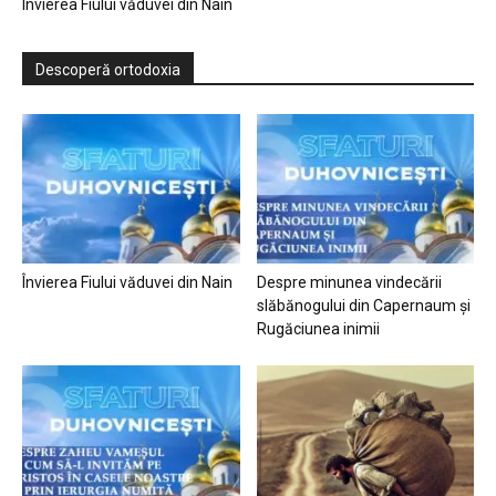
Învierea Fiului văduvei din Nain
Descoperă ortodoxia
Învierea Fiului văduvei din Nain
Despre minunea vindecării
slăbănogului din Capernaum și
Rugăciunea inimii