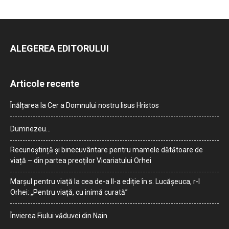
ALEGEREA EDITORULUI
Articole recente
Înălțarea la Cer a Domnului nostru Iisus Hristos
Dumnezeu…
Recunoștință și binecuvântare pentru mamele dătătoare de
viață – din partea preoților Vicariatului Orhei
Marșul pentru viață la cea de-a II-a ediție în s. Lucășeuca, r-l
Orhei: „Pentru viață, cu inimă curată”
Învierea Fiului văduvei din Nain