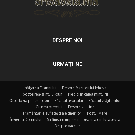
DESPRE NOI
URMAȚI-NE
Înălțarea Domnului
Despre Martorii lui Iehova
pogorirea-sfintului-duh
Piedici în calea mîntuirii
Ortodoxia pentru copii
Păcatul avortului
Păcatul vrăjitoriilor
Crucea preoției
Despre vaccine
Frământările sufletești ale tinerilor
Postul Mare
Învierea Domnului
Sa finisam impreuna biserica din lucaseuca
Despre vaccine