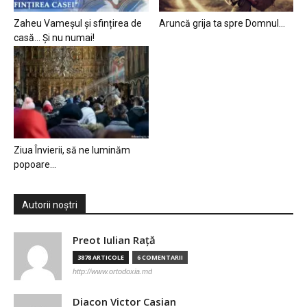
Zaheu Vameșul și sfințirea de
Aruncă grija ta spre Domnul…
casă… Și nu numai!
Ziua Învierii, să ne luminăm
popoare…
Autorii noștri
Preot Iulian Raţă
3878 ARTICOLE
6 COMENTARII
http://www.ortodoxia.md
Diacon Victor Casian