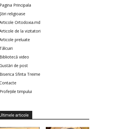
Pagina Principala
Știri religioase
Articole Ortodoxia.md
Articole de la vizitatori
Articole preluate
Tâlcuiri
Bibliotecă video
Gustări de post
Biserica Sfinta Treime
Contacte
Profețiile timpului
Ultimele articole