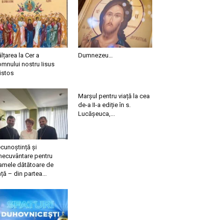
ălțarea la Cer a
Dumnezeu…
mnului nostru Iisus
istos
Marșul pentru viață la cea
de-a II-a ediție în s.
Lucășeuca,...
cunoștință și
necuvântare pentru
mele dătătoare de
ață – din partea...