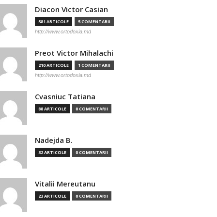
Diacon Victor Casian
581 ARTICOLE
5 COMENTARII
http://www.ortodoxia.md
Preot Victor Mihalachi
210 ARTICOLE
1 COMENTARII
http://www.ortodoxia.md
Cvasniuc Tatiana
88 ARTICOLE
0 COMENTARII
Nadejda B.
32 ARTICOLE
0 COMENTARII
Vitalii Mereutanu
23 ARTICOLE
0 COMENTARII