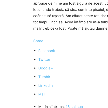
aproape de mine am fost sigură de acest lu
locul unde trebuia să stea cuminte pisoiul, d
adâncitură uşoară. Am căutat peste tot, dar n
tot timpul închise. Acea întâmplare m-a tulbu
ma întreb ce-a fost. Poate mă ajutaţi dumn
Share
Facebook
Twitter
Google+
Tumblr
LinkedIn
Mail
Maria
a întrebat
16 ani ago