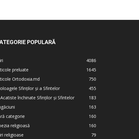
ATEGORIE POPULARĂ
iri
4086
ticole preluate
1645
ticole Ortodoxia.md
750
oloagele Sfinților și a Sfintelor
455
 Acatiste închinate Sfinților și Sfintelor
183
găciuni
163
ră categorie
160
ezia religioasă
160
iri religioase
79