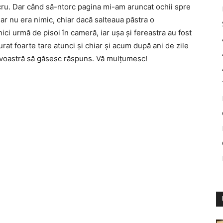
cru. Dar când să-ntorc pagina mi-am aruncat ochii spre
ar nu era nimic, chiar dacă salteaua păstra o
ici urmă de pisoi în cameră, iar uşa şi fereastra au fost
rat foarte tare atunci şi chiar şi acum după ani de zile
evoastră să găsesc răspuns. Vă mulţumesc!