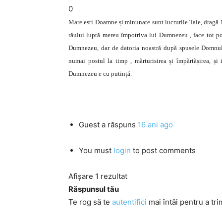
0
Mare esti Doamne și minunate sunt lucrurile Tale, dragă M
răului luptă mereu împotriva lui Dumnezeu , face tot posi
Dumnezeu, dar de datoria noastră după spusele Domnulu
numai postul la timp , mărturisirea și împărtășirea, și
Dumnezeu e cu putință.
Guest
a răspuns
16 ani ago
You must
login
to post comments
Afișare 1 rezultat
Răspunsul tău
Te rog să te
autentifici
mai întâi pentru a tri