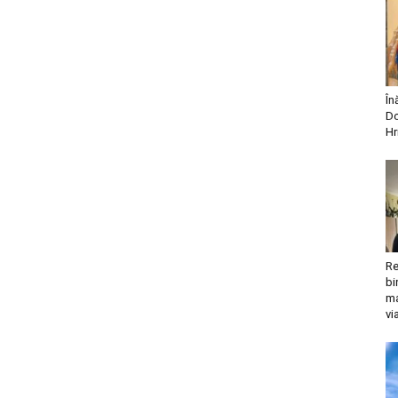
În
Do
Hr
Re
bi
ma
vi