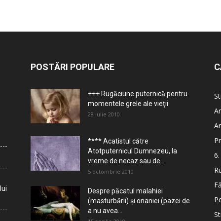
POSTĂRI POPULARE
C
+++ Rugăciune puternică pentru
St
momentele grele ale vieţii
Ar
28 iulie 2010
Ar
Pr
**** Acatistul către
Atotputernicul Dumnezeu, la
6.
vreme de necaz sau de...
Ru
5 octombrie 2010
Fă
lui
Despre păcatul malahiei
Po
(masturbării) şi onaniei (pazei de
a nu avea...
St