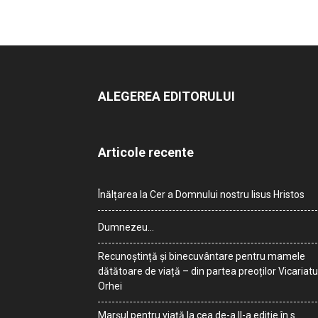
ALEGEREA EDITORULUI
Articole recente
Înălțarea la Cer a Domnului nostru Iisus Hristos
Dumnezeu…
Recunoștință și binecuvântare pentru mamele
dătătoare de viață – din partea preoților Vicariatu
Orhei
Marșul pentru viață la cea de-a II-a ediție în s.