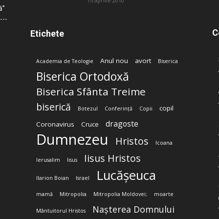
15 aprilie 2010
ă”
C
Etichete
Anul nou
avort
Academia de Teologie
Biserica
Biserica Ortodoxă
Biserica Sfânta Treime
biserică
copil
Botezul
Conferință
Copii
dragoste
Coronavirus
Cruce
Dumnezeu
Hristos
Icoana
Iisus Hristos
Ierusalim
Iisus
Lucășeuca
Ilarion Boian
Israel
mamă
Mitropolia
Mitropolia Moldovei;
moarte
Nașterea Domnului
Mântuitorul Hristos