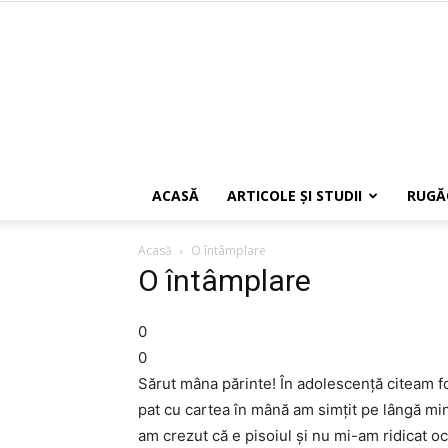
ACASĂ
ARTICOLE ŞI STUDII
RUGĂ
Acasă
O întâmplare
O întâmplare
0
0
Sărut mâna părinte! În adolescenţă citeam fo
pat cu cartea în mână am simţit pe lângă min
am crezut că e pisoiul şi nu mi-am ridicat oc