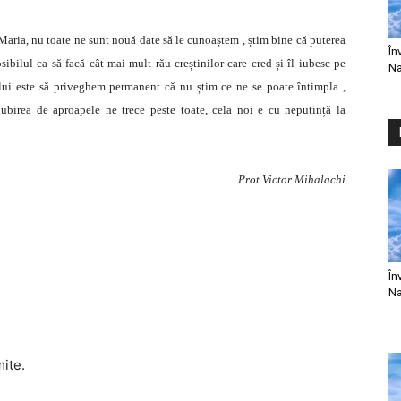
aria, nu toate ne sunt nouă date să le cunoaștem , știm bine că puterea
În
bilul ca să facă cât mai mult rău creștinilor care cred și îl iubesc pe
Na
i este să priveghem permanent că nu știm ce ne se poate întimpla ,
 iubirea de aproapele ne trece peste toate, cela noi e cu neputință la
Prot Victor Mihalachi
În
Na
mite.