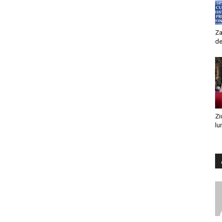
Za
de
Zi
lu