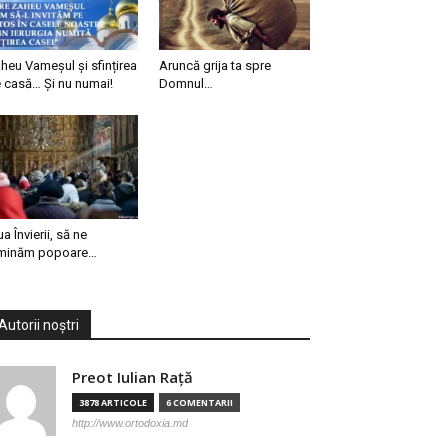
heu Vameșul și sfințirea
Aruncă grija ta spre
 casă… Și nu numai!
Domnul…
ua Învierii, să ne
minăm popoare…
Autorii noștri
Preot Iulian Raţă
3878 ARTICOLE
6 COMENTARII
http://www.ortodoxia.md