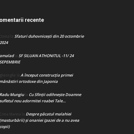
omentarii recente
Sfaturi duhovnicești din 20 octombrie
Doina
la
2024
amalad
SF SILUAN ATHONITUL -11/ 24
la
SEPEMBRIE
A început construcţia primei
gheorghe
la
mănăstiri ortodoxe din Japonia
Radu Mungiu
Cu Sfinții odihnește Doamne
la
sufletul nou adormitei roabei Tale…
Despre păcatul malahiei
Crina Marina
la
(masturbării) şi onaniei (pazei de a nu avea
copii)