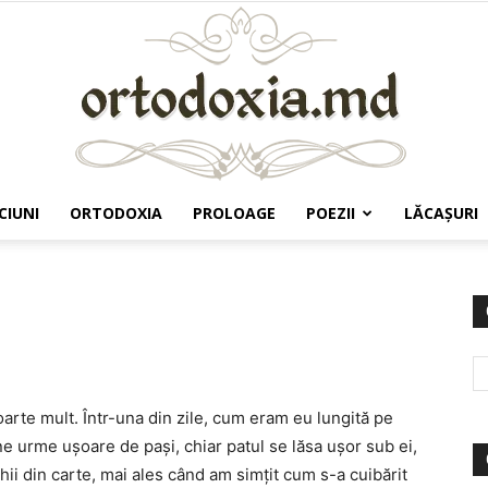
CIUNI
ORTODOXIA
PROLOAGE
POEZII
LĂCAŞURI
Ortodoxia.md
arte mult. Într-una din zile, cum eram eu lungită pe
e urme uşoare de paşi, chiar patul se lăsa uşor sub ei,
hii din carte, mai ales când am simţit cum s-a cuibărit