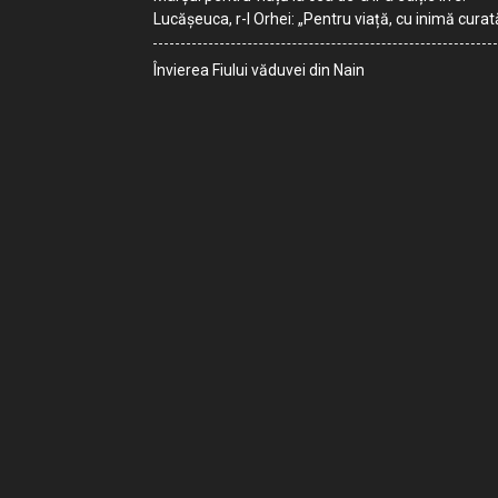
Lucășeuca, r-l Orhei: „Pentru viață, cu inimă curat
Învierea Fiului văduvei din Nain