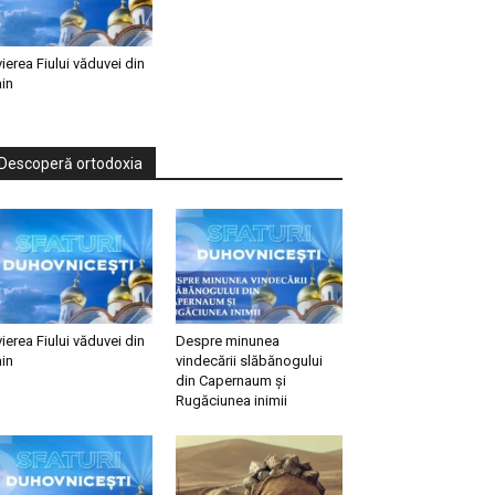
vierea Fiului văduvei din
in
Descoperă ortodoxia
vierea Fiului văduvei din
Despre minunea
in
vindecării slăbănogului
din Capernaum și
Rugăciunea inimii