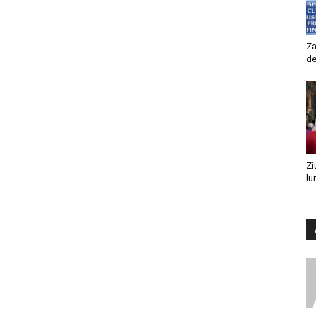
Za
de
Zi
lu