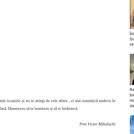
În
Do
Hr
Re
bi
ma
uți icoanele și nu te atingi de cele sfinte , ci stai cumințică undeva în
vi
 dată. Dumnezeu să te lumineze și să te întăriască.
Prot Victor Mihalachi