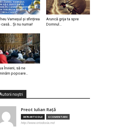
heu Vameșul și sfințirea
Aruncă grija ta spre
 casă… Și nu numai!
Domnul…
ua Învierii, să ne
minăm popoare…
Autorii noștri
Preot Iulian Raţă
3878 ARTICOLE
6 COMENTARII
http://www.ortodoxia.md