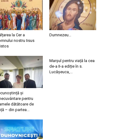
ălțarea la Cer a
Dumnezeu…
mnului nostru Iisus
istos
Marșul pentru viață la cea
de-a II-a ediție în s.
Lucășeuca,...
cunoștință și
necuvântare pentru
mele dătătoare de
ață – din partea...