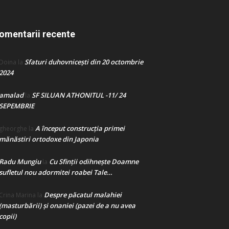
omentarii recente
Sfaturi duhovnicești din 20 octombrie
Doina
la
2024
amalad
SF SILUAN ATHONITUL -11/ 24
la
SEPEMBRIE
A început construcţia primei
gheorghe
la
mănăstiri ortodoxe din Japonia
Radu Mungiu
Cu Sfinții odihnește Doamne
la
sufletul nou adormitei roabei Tale…
Despre păcatul malahiei
Crina Marina
la
(masturbării) şi onaniei (pazei de a nu avea
copii)