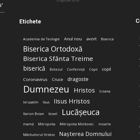
15 aprilie 2010
ă”
C
Etichete
Anul nou
avort
Academia de Teologie
Biserica
Biserica Ortodoxă
Biserica Sfânta Treime
biserică
copil
Botezul
Conferință
Copii
dragoste
Coronavirus
Cruce
Dumnezeu
Hristos
Icoana
Iisus Hristos
Ierusalim
Iisus
Lucășeuca
Ilarion Boian
Israel
mamă
Mitropolia
Mitropolia Moldovei;
moarte
Nașterea Domnului
Mântuitorul Hristos