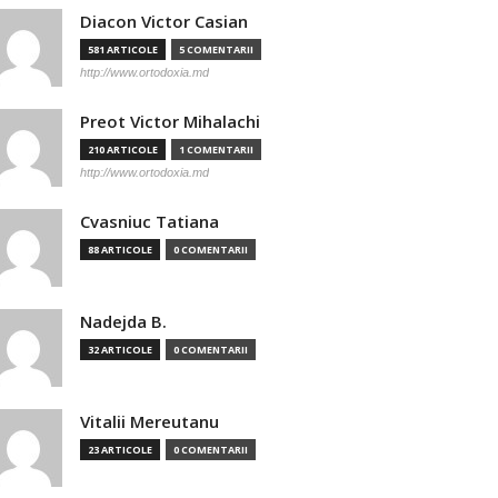
Diacon Victor Casian
581 ARTICOLE
5 COMENTARII
http://www.ortodoxia.md
Preot Victor Mihalachi
210 ARTICOLE
1 COMENTARII
http://www.ortodoxia.md
Cvasniuc Tatiana
88 ARTICOLE
0 COMENTARII
Nadejda B.
32 ARTICOLE
0 COMENTARII
Vitalii Mereutanu
23 ARTICOLE
0 COMENTARII