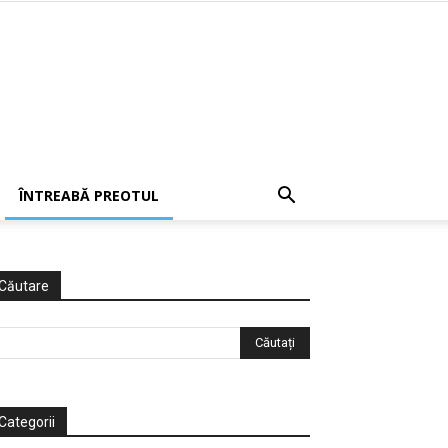
ÎNTREABĂ PREOTUL
Căutare
Categorii