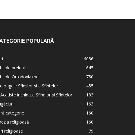
ATEGORIE POPULARĂ
iri
4086
ticole preluate
1645
ticole Ortodoxia.md
750
oloagele Sfinților și a Sfintelor
455
 Acatiste închinate Sfinților și Sfintelor
183
găciuni
163
ră categorie
160
ezia religioasă
160
iri religioase
79