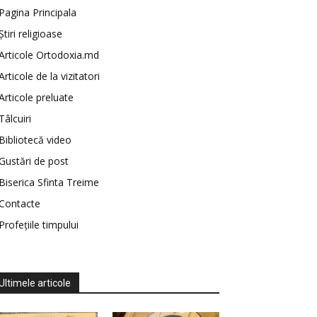
Pagina Principala
Știri religioase
Articole Ortodoxia.md
Articole de la vizitatori
Articole preluate
Tâlcuiri
Bibliotecă video
Gustări de post
Biserica Sfinta Treime
Contacte
Profețiile timpului
Ultimele articole