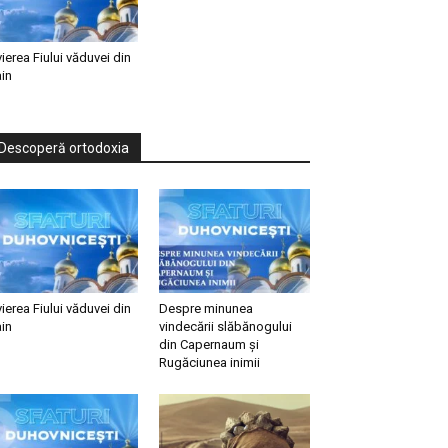
vierea Fiului văduvei din
in
Descoperă ortodoxia
vierea Fiului văduvei din
Despre minunea
in
vindecării slăbănogului
din Capernaum și
Rugăciunea inimii