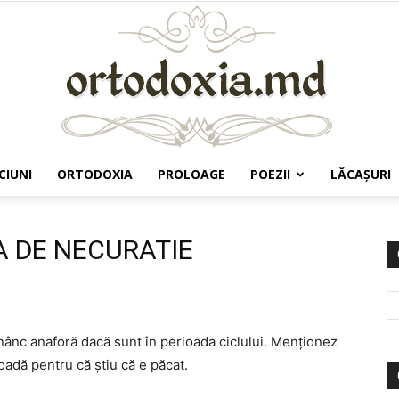
CIUNI
ORTODOXIA
PROLOAGE
POEZII
LĂCAŞURI
Ortodoxia.md
A DE NECURATIE
nânc anaforă dacă sunt în perioada ciclului. Menţionez
oadă pentru că ştiu că e păcat.