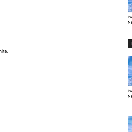
În
Na
mite.
În
Na