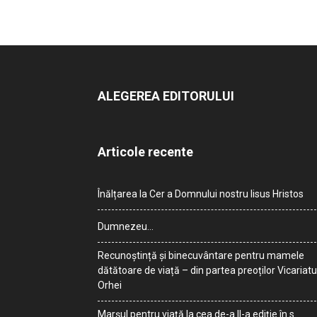
ALEGEREA EDITORULUI
Articole recente
Înălțarea la Cer a Domnului nostru Iisus Hristos
Dumnezeu…
Recunoștință și binecuvântare pentru mamele
dătătoare de viață – din partea preoților Vicariatu
Orhei
Marșul pentru viață la cea de-a II-a ediție în s.