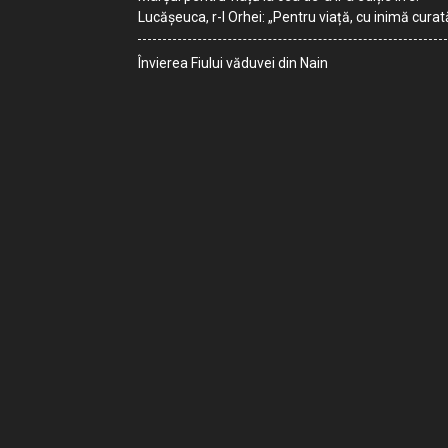
Lucășeuca, r-l Orhei: „Pentru viață, cu inimă curat
Învierea Fiului văduvei din Nain