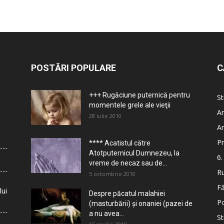
POSTĂRI POPULARE
C
+++ Rugăciune puternică pentru
St
momentele grele ale vieţii
Ar
28 iulie 2010
Ar
Pr
**** Acatistul către
Atotputernicul Dumnezeu, la
6.
vreme de necaz sau de...
Ru
5 octombrie 2010
Fă
lui
Despre păcatul malahiei
Po
(masturbării) şi onaniei (pazei de
a nu avea...
St