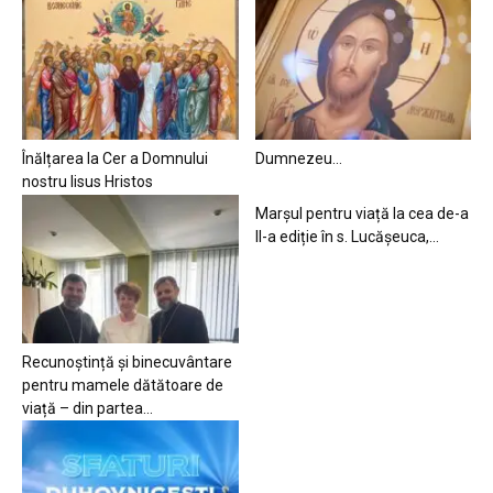
Înălțarea la Cer a Domnului
Dumnezeu…
nostru Iisus Hristos
Marșul pentru viață la cea de-a
II-a ediție în s. Lucășeuca,...
Recunoștință și binecuvântare
pentru mamele dătătoare de
viață – din partea...