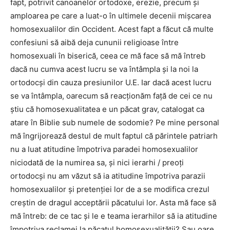
fapt, potrivit canoanelor ortodoxe, erezie, precum și
amploarea pe care a luat-o în ultimele decenii mișcarea
homosexualilor din Occident. Acest fapt a făcut că multe
confesiuni să aibă deja cununii religioase între
homosexuali în biserică, ceea ce mă face să mă întreb
dacă nu cumva acest lucru se va întâmpla și la noi la
ortodocși din cauza presiunilor U.E. Iar dacă acest lucru
se va întâmpla, oarecum să reacționăm față de cei ce nu
știu că homosexualitatea e un păcat grav, catalogat ca
atare în Biblie sub numele de sodomie? Pe mine personal
mă îngrijorează destul de mult faptul că părintele patriarh
nu a luat atitudine împotriva paradei homosexualilor
niciodată de la numirea sa, și nici ierarhi / preoți
ortodocși nu am văzut să ia atitudine împotriva parazii
homosexualilor și pretenției lor de a se modifica crezul
creștin de dragul acceptării păcatului lor. Asta mă face să
mă întreb: de ce tac și le e teama ierarhilor să ia atitudine
împotriva reclamei la păcatul homosexualității? Sau oare