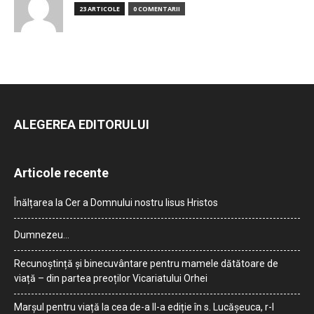
23 ARTICOLE
0 COMENTARII
ALEGEREA EDITORULUI
Articole recente
Înălțarea la Cer a Domnului nostru Iisus Hristos
Dumnezeu…
Recunoștință și binecuvântare pentru mamele dătătoare de
viață – din partea preoților Vicariatului Orhei
Marșul pentru viață la cea de-a II-a ediție în s. Lucășeuca, r-l