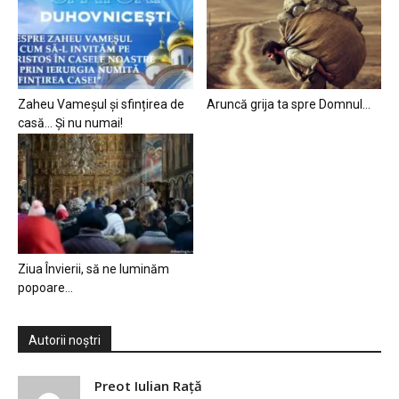
Zaheu Vameșul și sfințirea de
Aruncă grija ta spre Domnul…
casă… Și nu numai!
Ziua Învierii, să ne luminăm
popoare…
Autorii noștri
Preot Iulian Raţă