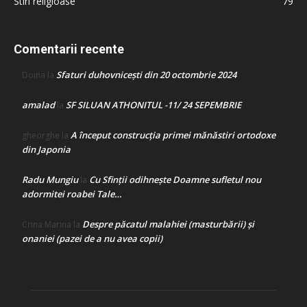
Stiri religioase
79
Comentarii recente
Sfaturi duhovnicești din 20 octombrie 2024
Doina
la
amalad
SF SILUAN ATHONITUL -11/ 24 SEPEMBRIE
la
A început construcţia primei mănăstiri ortodoxe
gheorghe
la
din Japonia
Radu Mungiu
Cu Sfinții odihnește Doamne sufletul nou
la
adormitei roabei Tale…
Despre păcatul malahiei (masturbării) şi
Crina Marina
la
onaniei (pazei de a nu avea copii)