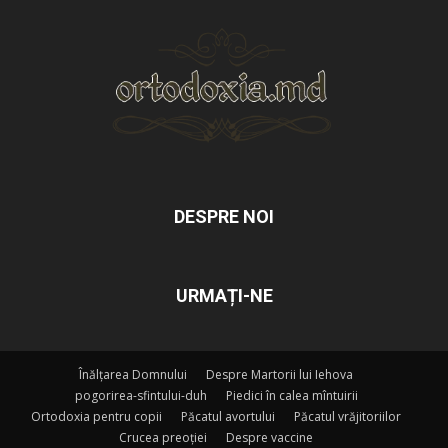
DESPRE NOI
URMAȚI-NE
Înălțarea Domnului
Despre Martorii lui Iehova
pogorirea-sfintului-duh
Piedici în calea mîntuirii
Ortodoxia pentru copii
Păcatul avortului
Păcatul vrăjitoriilor
Crucea preoției
Despre vaccine