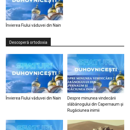
Învierea Fiului văduvei din Nain
Descoperă ortodoxia
Învierea Fiului văduvei din Nain
Despre minunea vindecării
slăbănogului din Capernaum și
Rugăciunea inimii