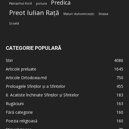
Predica
Patriarhul Kirill
pictura
Preot Iulian Rață
Sfaturi duhovnicești;
Sinaxa
Școală
CATEGORIE POPULARĂ
Stiri
4086
Articole preluate
1645
Articole Ortodoxia.md
750
Proloagele Sfinților și a Sfintelor
455
6. Acatiste închinate Sfinților și Sfintelor
183
Rugăciuni
163
Fără categorie
160
Poezia religioasă
160