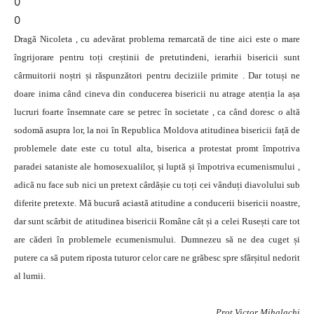
0
0
Dragă Nicoleta , cu adevărat problema remarcată de tine aici este o mare
îngrijorare pentru toți creștinii de pretutindeni, ierarhii bisericii sunt
cârmuitorii noștri și răspunzători pentru deciziile primite . Dar totuși ne
doare inima când cineva din conducerea bisericii nu atrage atenția la așa
lucruri foarte însemnate care se petrec în societate , ca când doresc o altă
sodomă asupra lor, la noi în Republica Moldova atitudinea bisericii față de
problemele date este cu totul alta, biserica a protestat promt împotriva
paradei sataniste ale homosexualilor, și luptă și împotriva ecumenismului ,
adică nu face sub nici un pretext cârdășie cu toți cei vânduți diavolului sub
diferite pretexte. Mă bucură aciastă atitudine a conducerii bisericii noastre,
dar sunt scârbit de atitudinea bisericii Române cât și a celei Rusești care tot
are căderi în problemele ecumenismului. Dumnezeu să ne dea cuget și
putere ca să putem riposta tuturor celor care ne grăbesc spre sfârșitul nedorit
al lumii.
Prot Victor Mihalachi