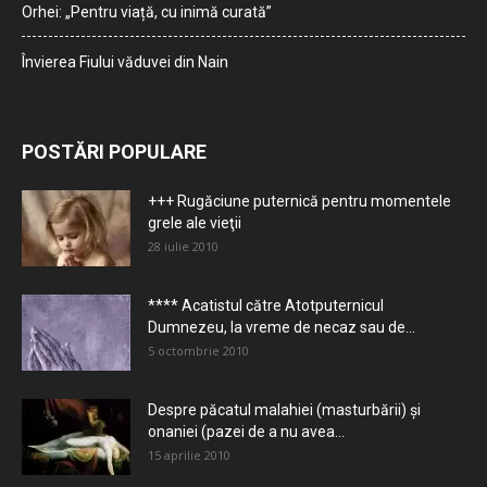
Orhei: „Pentru viață, cu inimă curată”
Învierea Fiului văduvei din Nain
POSTĂRI POPULARE
+++ Rugăciune puternică pentru momentele
grele ale vieţii
28 iulie 2010
**** Acatistul către Atotputernicul
Dumnezeu, la vreme de necaz sau de...
5 octombrie 2010
Despre păcatul malahiei (masturbării) şi
onaniei (pazei de a nu avea...
15 aprilie 2010