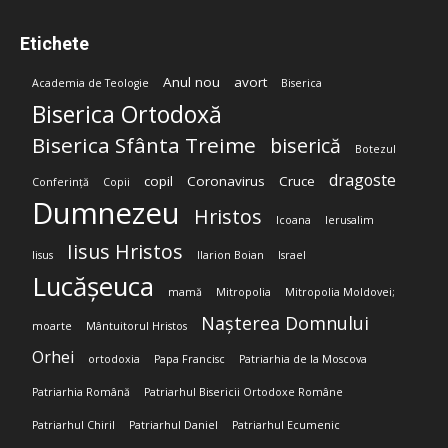
Etichete
Anul nou
avort
Academia de Teologie
Biserica
Biserica Ortodoxă
Biserica Sfânta Treime
biserică
Botezul
dragoste
copil
Coronavirus
Cruce
Conferință
Copii
Dumnezeu
Hristos
Icoana
Ierusalim
Iisus Hristos
Iisus
Ilarion Boian
Israel
Lucășeuca
mamă
Mitropolia
Mitropolia Moldovei;
Nașterea Domnului
moarte
Mântuitorul Hristos
Orhei
ortodoxia
Papa Francisc
Patriarhia de la Moscova
Patriarhia Română
Patriarhul Bisericii Ortodoxe Române
Patriarhul Chiril
Patriarhul Daniel
Patriarhul Ecumenic