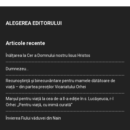
ALEGEREA EDITORULUI
Articole recente
Înălțarea la Cer a Domnului nostru Iisus Hristos
Dumnezeu…
Recunoștință și binecuvântare pentru mamele dătătoare de
viață – din partea preoților Vicariatului Orhei
Marșul pentru viață la cea de-a II-a ediție în s. Lucășeuca, r-l
Orhei: „Pentru viață, cu inimă curată”
Învierea Fiului văduvei din Nain