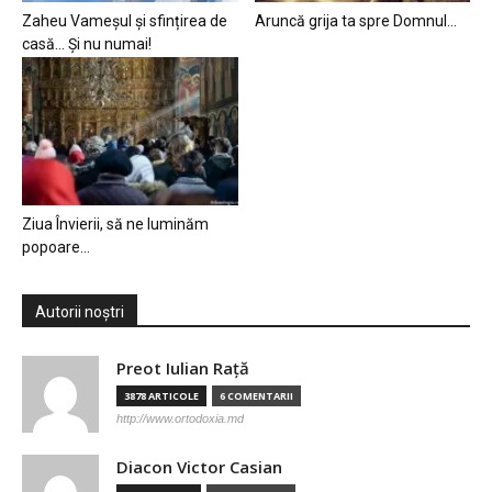
Zaheu Vameșul și sfințirea de
Aruncă grija ta spre Domnul…
casă… Și nu numai!
Ziua Învierii, să ne luminăm
popoare…
Autorii noștri
Preot Iulian Raţă
3878 ARTICOLE
6 COMENTARII
http://www.ortodoxia.md
Diacon Victor Casian