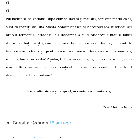
0
0
Nu merită să ne certăm! După cum spuneam și mai sus, cert este faptul că ei,
sunt despărțiți de Una Sfântă Sobornicească și Apostolească Biserică! Ați
atribui termenul ”ortodox” nu înseamnă a și fi ortodox! Chiar și mulți
dintre confrații noștri, care au primit botezul creștin-ortodox, nu sunt de
fapt creștini ortodocși, pentru că nu au trăirea ortodoxiei și ce e mai rău,
nici nu doresc să o aibă! Așadar, trebuie să înțelegeți, că într-un ocean, aveți
mai multe șanse să rămâneți în viață aflându-vă într-o corabie, decât fiind
doar pe un colac de salvare!
Cu multă stimă și respect, în căutarea mântuirii,
Preot Iulian Rață
Guest
a răspuns
16 ani ago