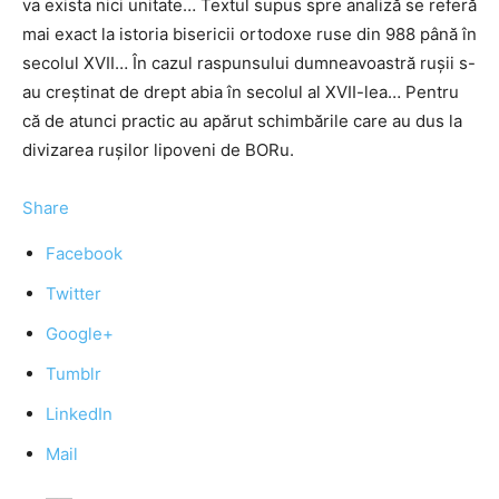
va exista nici unitate… Textul supus spre analiză se referă
mai exact la istoria bisericii ortodoxe ruse din 988 până în
secolul XVII… În cazul raspunsului dumneavoastră rușii s-
au creştinat de drept abia în secolul al XVII-lea… Pentru
că de atunci practic au apărut schimbările care au dus la
divizarea ruşilor lipoveni de BORu.
Share
Facebook
Twitter
Google+
Tumblr
LinkedIn
Mail