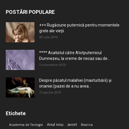
POSTĂRI POPULARE
+++ Rugăciune puternică pentru momentele
grele ale vieţii
28 iulie 2010
**** Acatistul către Atotputernicul
Dumnezeu, la vreme de necaz sau de...
5 octombrie 2010
Despre păcatul malahiei (masturbării) şi
onaniei (pazei de a nu avea...
15 aprilie 2010
Etichete
Anul nou
avort
Academia de Teologie
Biserica