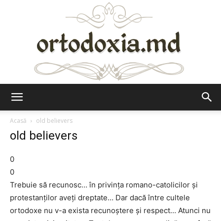
Ortodoxia.md
Acasă
old believers
old believers
0
0
Trebuie să recunosc… în privinţa romano-catolicilor şi
protestanţilor aveţi dreptate… Dar dacă între cultele
ortodoxe nu v-a exista recunoştere şi respect… Atunci nu