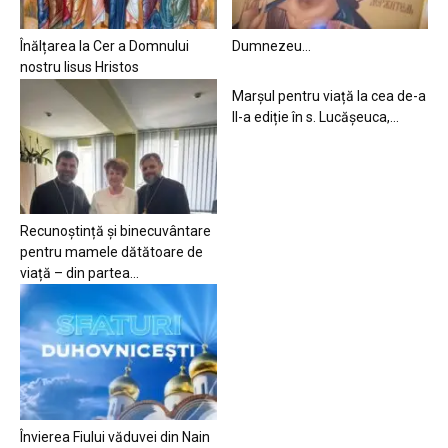
Înălțarea la Cer a Domnului
Dumnezeu…
nostru Iisus Hristos
Marșul pentru viață la cea de-a
II-a ediție în s. Lucășeuca,...
Recunoștință și binecuvântare
pentru mamele dătătoare de
viață – din partea...
Învierea Fiului văduvei din Nain