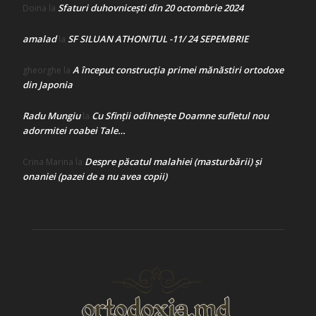
Sfaturi duhovnicești din 20 octombrie 2024
Doina
la
amalad
SF SILUAN ATHONITUL -11/ 24 SEPEMBRIE
la
A început construcţia primei mănăstiri ortodoxe
gheorghe
la
din Japonia
Radu Mungiu
Cu Sfinții odihnește Doamne sufletul nou
la
adormitei roabei Tale…
Despre păcatul malahiei (masturbării) şi
Crina Marina
la
onaniei (pazei de a nu avea copii)