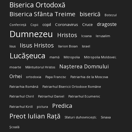
Biserica Ortodoxă
Biserica Sfânta Treime
biserică
Botezul
dragoste
copil
Coronavirus
Cruce
Conferință
Copii
Dumnezeu
Hristos
Icoana
Ierusalim
Iisus Hristos
Iisus
Ilarion Boian
Israel
Lucășeuca
mamă
Mitropolia
Mitropolia Moldovei;
Nașterea Domnului
moarte
Mântuitorul Hristos
Orhei
ortodoxia
Papa Francisc
Patriarhia de la Moscova
Patriarhia Română
Patriarhul Bisericii Ortodoxe Române
Patriarhul Chiril
Patriarhul Daniel
Patriarhul Ecumenic
Predica
Patriarhul Kirill
pictura
Preot Iulian Rață
Sfaturi duhovnicești;
Sinaxa
Școală