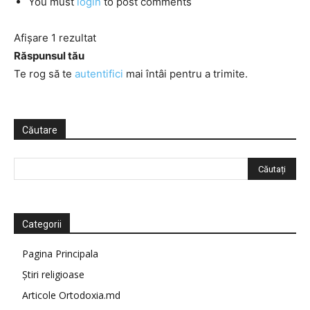
You must
login
to post comments
Afișare 1 rezultat
Răspunsul tău
Te rog să te
autentifici
mai întâi pentru a trimite.
Căutare
Categorii
Pagina Principala
Știri religioase
Articole Ortodoxia.md