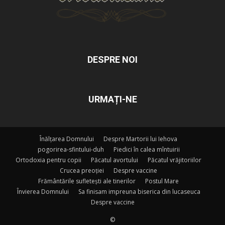
DESPRE NOI
URMAȚI-NE
Înălțarea Domnului
Despre Martorii lui Iehova
pogorirea-sfintului-duh
Piedici în calea mîntuirii
Ortodoxia pentru copii
Păcatul avortului
Păcatul vrăjitoriilor
Crucea preoției
Despre vaccine
Frământările sufletești ale tinerilor
Postul Mare
Învierea Domnului
Sa finisam impreuna biserica din lucaseuca
Despre vaccine
©