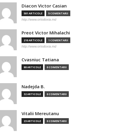
Diacon Victor Casian
581 ARTICOLE
5 COMENTARII
http://www.ortodoxia.md
Preot Victor Mihalachi
210 ARTICOLE
1 COMENTARII
http://www.ortodoxia.md
Cvasniuc Tatiana
88 ARTICOLE
0 COMENTARII
Nadejda B.
32 ARTICOLE
0 COMENTARII
Vitalii Mereutanu
23 ARTICOLE
0 COMENTARII