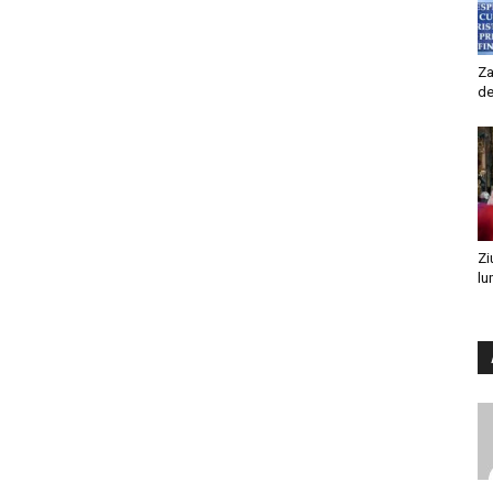
Za
de
Zi
lu