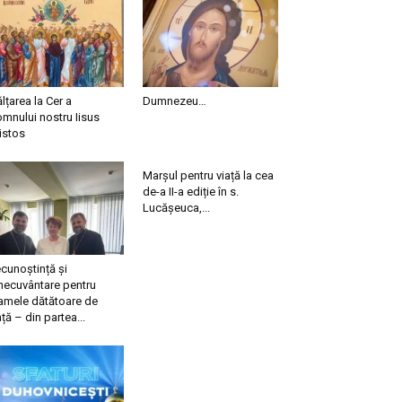
ălțarea la Cer a
Dumnezeu…
mnului nostru Iisus
istos
Marșul pentru viață la cea
de-a II-a ediție în s.
Lucășeuca,...
cunoștință și
necuvântare pentru
mele dătătoare de
ață – din partea...