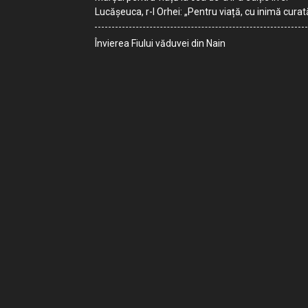
Lucășeuca, r-l Orhei: „Pentru viață, cu inimă curat
Învierea Fiului văduvei din Nain