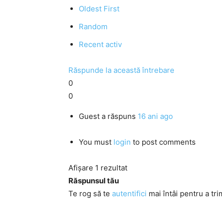
Oldest First
Random
Recent activ
Răspunde la această întrebare
0
0
Guest
a răspuns
16 ani ago
You must
login
to post comments
Afișare 1 rezultat
Răspunsul tău
Te rog să te
autentifici
mai întâi pentru a tri