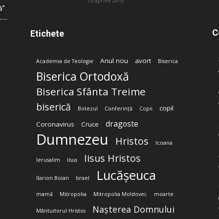
15 aprilie 2010
ă”
C
Etichete
Anul nou
avort
Academia de Teologie
Biserica
Biserica Ortodoxă
Biserica Sfânta Treime
biserică
copil
Botezul
Conferință
Copii
dragoste
Coronavirus
Cruce
Dumnezeu
Hristos
Icoana
Iisus Hristos
Ierusalim
Iisus
Lucășeuca
Ilarion Boian
Israel
mamă
Mitropolia
Mitropolia Moldovei;
moarte
Nașterea Domnului
Mântuitorul Hristos