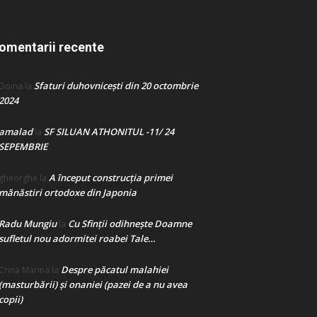
omentarii recente
Sfaturi duhovnicești din 20 octombrie
Doina
la
2024
amalad
SF SILUAN ATHONITUL -11/ 24
la
SEPEMBRIE
A început construcţia primei
gheorghe
la
mănăstiri ortodoxe din Japonia
Radu Mungiu
Cu Sfinții odihnește Doamne
la
sufletul nou adormitei roabei Tale…
Despre păcatul malahiei
Crina Marina
la
(masturbării) şi onaniei (pazei de a nu avea
copii)