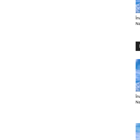
În
Na
În
Na