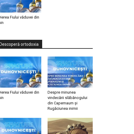
vierea Fiului văduvei din
in
Descoperă ortodoxia
vierea Fiului văduvei din
Despre minunea
in
vindecării slăbănogului
din Capernaum și
Rugăciunea inimii