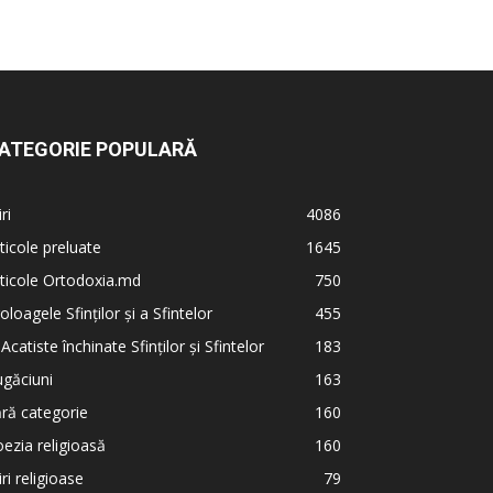
ATEGORIE POPULARĂ
iri
4086
ticole preluate
1645
ticole Ortodoxia.md
750
oloagele Sfinților și a Sfintelor
455
 Acatiste închinate Sfinților și Sfintelor
183
găciuni
163
ră categorie
160
ezia religioasă
160
iri religioase
79