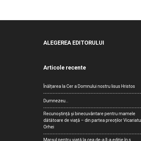
ALEGEREA EDITORULUI
Articole recente
Înălțarea la Cer a Domnului nostru Iisus Hristos
Dumnezeu…
Recunoștință și binecuvântare pentru mamele
dătătoare de viață – din partea preoților Vicariatu
Orhei
Marșul pentru viață la cea de-a II-a ediție în s.