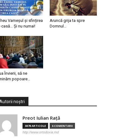
heu Vameșul și sfințirea
Aruncă grija ta spre
 casă… Și nu numai!
Domnul…
ua Învierii, să ne
minăm popoare…
Autorii noștri
Preot Iulian Raţă
3878 ARTICOLE
6 COMENTARII
http://www.ortodoxia.md