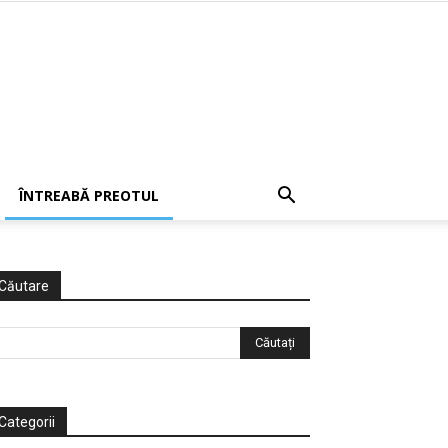
ÎNTREABĂ PREOTUL
Căutare
Categorii