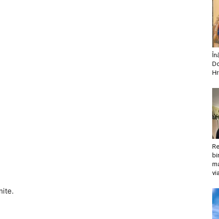
În
Do
Hr
Re
bi
ma
vi
mite.