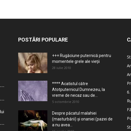
POSTĂRI POPULARE
C
+++ Rugăciune puternică pentru
St
momentele grele ale vieţii
Ar
28 iulie 2010
Ar
Pr
**** Acatistul către
Atotputernicul Dumnezeu, la
6.
vreme de necaz sau de...
Ru
5 octombrie 2010
Fă
lui
Despre păcatul malahiei
Po
(masturbării) şi onaniei (pazei de
a nu avea...
St