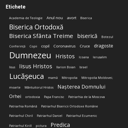
Etichete
Anul nou
avort
Academia de Teologie
Biserica
Biserica Ortodoxă
Biserica Sfânta Treime
biserică
Botezul
dragoste
copil
Coronavirus
Cruce
Conferință
Copii
Dumnezeu
Hristos
Icoana
Ierusalim
Iisus Hristos
Iisus
Ilarion Boian
Israel
Lucășeuca
mamă
Mitropolia
Mitropolia Moldovei;
Nașterea Domnului
moarte
Mântuitorul Hristos
Orhei
ortodoxia
Papa Francisc
Patriarhia de la Moscova
Patriarhia Română
Patriarhul Bisericii Ortodoxe Române
Patriarhul Chiril
Patriarhul Daniel
Patriarhul Ecumenic
Predica
Patriarhul Kirill
pictura