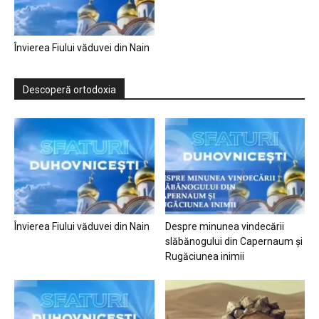
Învierea Fiului văduvei din Nain
Descoperă ortodoxia
Învierea Fiului văduvei din Nain
Despre minunea vindecării
slăbănogului din Capernaum și
Rugăciunea inimii