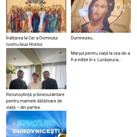
Înălțarea la Cer a Domnului
Dumnezeu…
nostru Iisus Hristos
Marșul pentru viață la cea de-a
II-a ediție în s. Lucășeuca,...
Recunoștință și binecuvântare
pentru mamele dătătoare de
viață – din partea...