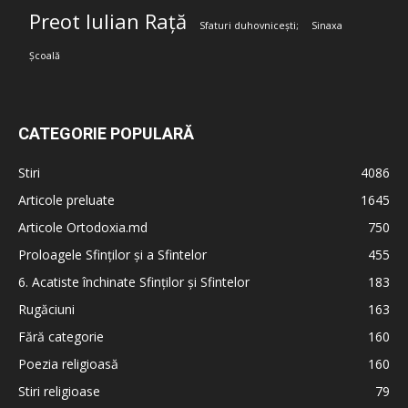
Preot Iulian Rață
Sfaturi duhovnicești;
Sinaxa
Școală
CATEGORIE POPULARĂ
Stiri
4086
Articole preluate
1645
Articole Ortodoxia.md
750
Proloagele Sfinților și a Sfintelor
455
6. Acatiste închinate Sfinților și Sfintelor
183
Rugăciuni
163
Fără categorie
160
Poezia religioasă
160
Stiri religioase
79