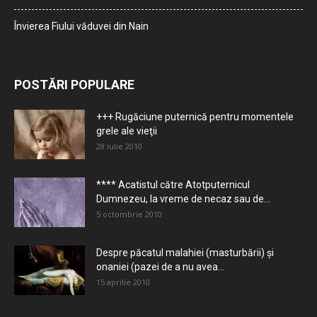
Învierea Fiului văduvei din Nain
POSTĂRI POPULARE
+++ Rugăciune puternică pentru momentele
grele ale vieţii
28 iulie 2010
**** Acatistul către Atotputernicul
Dumnezeu, la vreme de necaz sau de...
5 octombrie 2010
Despre păcatul malahiei (masturbării) şi
onaniei (pazei de a nu avea...
15 aprilie 2010