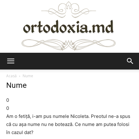
Ortodoxia.md
Acasă
Nume
Nume
0
0
Am o fetiţă, i-am pus numele Nicoleta. Preotul ne-a spus
că cu aşa nume nu ne botează. Ce nume am putea folosi
în cazul dat?