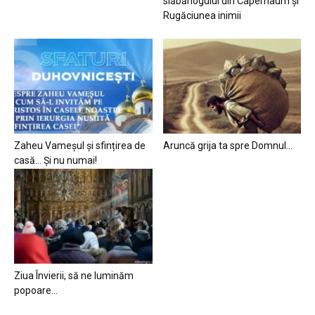
slăbănogului din Capernaum și
Rugăciunea inimii
Zaheu Vameșul și sfințirea de
Aruncă grija ta spre Domnul…
casă… Și nu numai!
Ziua Învierii, să ne luminăm
popoare…