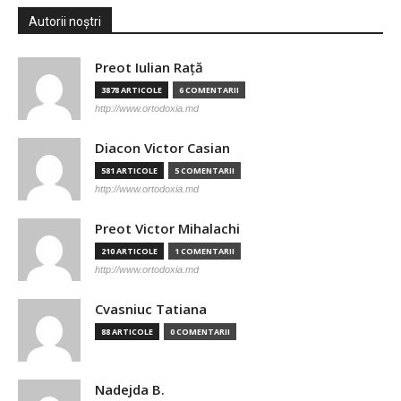
Autorii noștri
Preot Iulian Raţă
3878 ARTICOLE
6 COMENTARII
http://www.ortodoxia.md
Diacon Victor Casian
581 ARTICOLE
5 COMENTARII
http://www.ortodoxia.md
Preot Victor Mihalachi
210 ARTICOLE
1 COMENTARII
http://www.ortodoxia.md
Cvasniuc Tatiana
88 ARTICOLE
0 COMENTARII
Nadejda B.