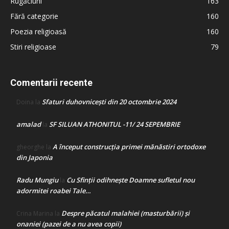
Rugăciuni
163
Fără categorie
160
Poezia religioasă
160
Stiri religioase
79
Comentarii recente
Sfaturi duhovnicești din 20 octombrie 2024
Doina
la
amalad
SF SILUAN ATHONITUL -11/ 24 SEPEMBRIE
la
A început construcţia primei mănăstiri ortodoxe
gheorghe
la
din Japonia
Radu Mungiu
Cu Sfinții odihnește Doamne sufletul nou
la
adormitei roabei Tale…
Despre păcatul malahiei (masturbării) şi
Crina Marina
la
onaniei (pazei de a nu avea copii)