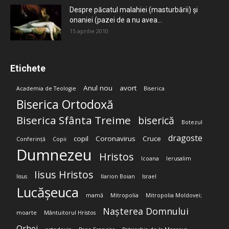
Despre păcatul malahiei (masturbării) şi
onaniei (pazei de a nu avea...
15 aprilie 2010
Etichete
Anul nou
avort
Academia de Teologie
Biserica
Biserica Ortodoxă
Biserica Sfânta Treime
biserică
Botezul
dragoste
copil
Coronavirus
Cruce
Conferință
Copii
Dumnezeu
Hristos
Icoana
Ierusalim
Iisus Hristos
Iisus
Ilarion Boian
Israel
Lucășeuca
mamă
Mitropolia
Mitropolia Moldovei;
Nașterea Domnului
moarte
Mântuitorul Hristos
Orhei