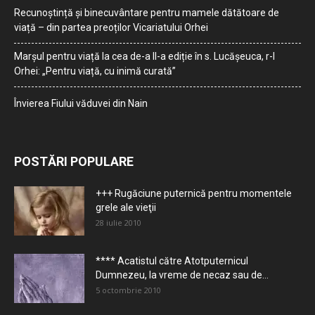
Recunoștință și binecuvântare pentru mamele dătătoare de
viață – din partea preoților Vicariatului Orhei
Marșul pentru viață la cea de-a II-a ediție în s. Lucășeuca, r-l
Orhei: „Pentru viață, cu inimă curată”
Învierea Fiului văduvei din Nain
POSTĂRI POPULARE
+++ Rugăciune puternică pentru momentele
grele ale vieţii
28 iulie 2010
**** Acatistul către Atotputernicul
Dumnezeu, la vreme de necaz sau de...
5 octombrie 2010