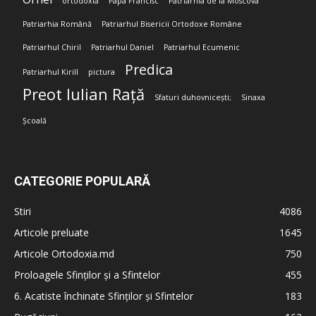
ortodoxia
Papa Francisc
Patriarhia de la Moscova
Patriarhia Română
Patriarhul Bisericii Ortodoxe Române
Patriarhul Chiril
Patriarhul Daniel
Patriarhul Ecumenic
Predica
Patriarhul Kirill
pictura
Preot Iulian Rață
Sfaturi duhovnicești;
Sinaxa
Școală
CATEGORIE POPULARĂ
Stiri
4086
Articole preluate
1645
Articole Ortodoxia.md
750
Proloagele Sfinților și a Sfintelor
455
6. Acatiste închinate Sfinților și Sfintelor
183