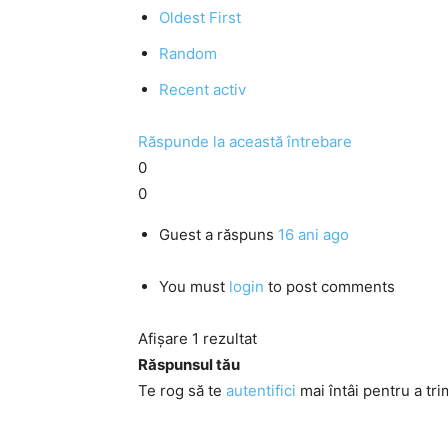
Oldest First
Random
Recent activ
Răspunde la această întrebare
0
0
Guest
a răspuns
16 ani ago
You must
login
to post comments
Afișare 1 rezultat
Răspunsul tău
Te rog să te
autentifici
mai întâi pentru a tri