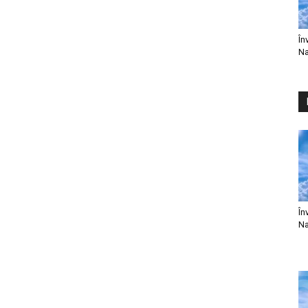
În
Na
În
Na