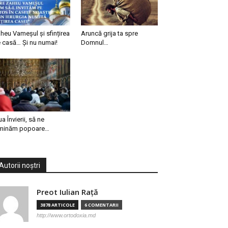
heu Vameșul și sfințirea
Aruncă grija ta spre
 casă… Și nu numai!
Domnul…
ua Învierii, să ne
minăm popoare…
Autorii noștri
Preot Iulian Raţă
3878 ARTICOLE
6 COMENTARII
http://www.ortodoxia.md