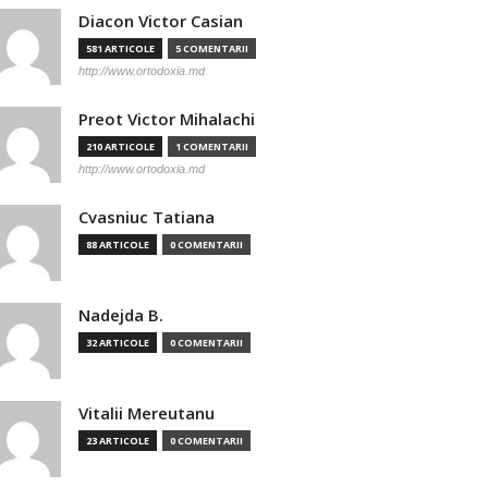
Diacon Victor Casian
581 ARTICOLE
5 COMENTARII
http://www.ortodoxia.md
Preot Victor Mihalachi
210 ARTICOLE
1 COMENTARII
http://www.ortodoxia.md
Cvasniuc Tatiana
88 ARTICOLE
0 COMENTARII
Nadejda B.
32 ARTICOLE
0 COMENTARII
Vitalii Mereutanu
23 ARTICOLE
0 COMENTARII