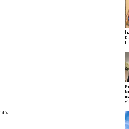
În
Do
Hr
Re
bi
ma
vi
mite.