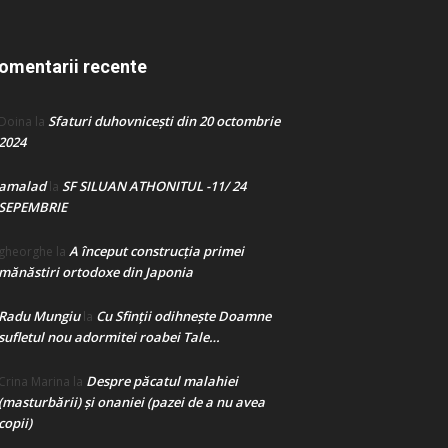
omentarii recente
Sfaturi duhovnicești din 20 octombrie
Doina
la
2024
amalad
SF SILUAN ATHONITUL -11/ 24
la
SEPEMBRIE
A început construcţia primei
gheorghe
la
mănăstiri ortodoxe din Japonia
Radu Mungiu
Cu Sfinții odihnește Doamne
la
sufletul nou adormitei roabei Tale…
Despre păcatul malahiei
Crina Marina
la
(masturbării) şi onaniei (pazei de a nu avea
copii)