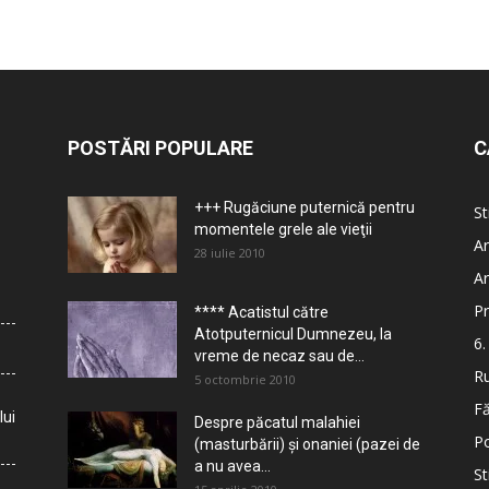
POSTĂRI POPULARE
C
+++ Rugăciune puternică pentru
St
momentele grele ale vieţii
Ar
28 iulie 2010
Ar
Pr
**** Acatistul către
Atotputernicul Dumnezeu, la
6.
vreme de necaz sau de...
Ru
5 octombrie 2010
Fă
lui
Despre păcatul malahiei
Po
(masturbării) şi onaniei (pazei de
a nu avea...
St