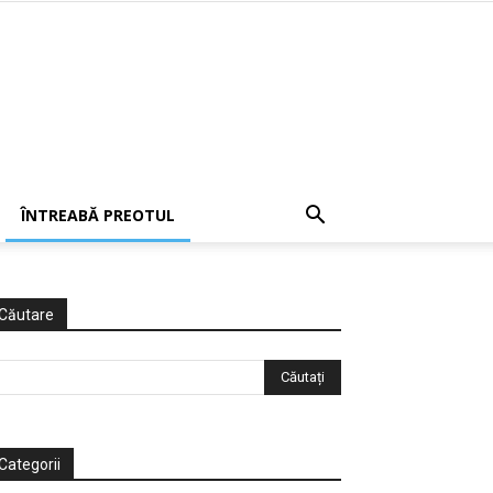
ÎNTREABĂ PREOTUL
Căutare
Categorii