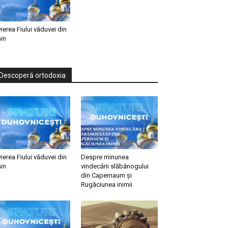
vierea Fiului văduvei din
in
Descoperă ortodoxia
vierea Fiului văduvei din
Despre minunea
in
vindecării slăbănogului
din Capernaum și
Rugăciunea inimii