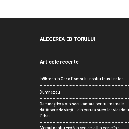
ALEGEREA EDITORULUI
Articole recente
Înălțarea la Cer a Domnului nostru Iisus Hristos
Dumnezeu…
Recunoștință și binecuvântare pentru mamele
dătătoare de viață – din partea preoților Vicariatu
Orhei
Marșul pentru viață la cea de-a II-a ediție în s.