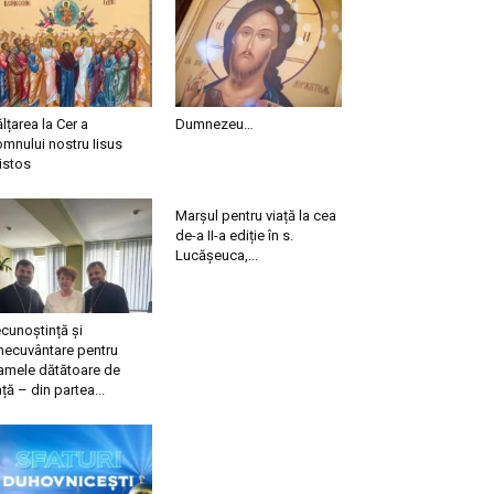
ălțarea la Cer a
Dumnezeu…
mnului nostru Iisus
istos
Marșul pentru viață la cea
de-a II-a ediție în s.
Lucășeuca,...
cunoștință și
necuvântare pentru
mele dătătoare de
ață – din partea...