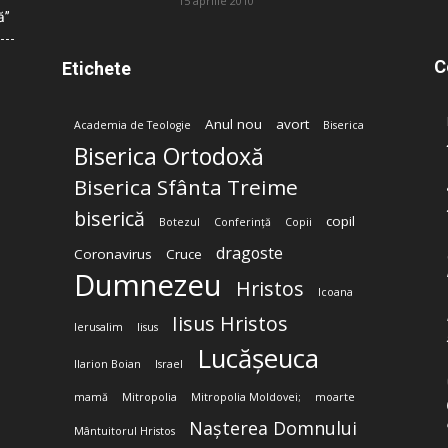
15 aprilie 2010
ă”
C
Etichete
Anul nou
avort
Academia de Teologie
Biserica
Biserica Ortodoxă
Biserica Sfânta Treime
biserică
copil
Botezul
Conferință
Copii
dragoste
Coronavirus
Cruce
Dumnezeu
Hristos
Icoana
Iisus Hristos
Ierusalim
Iisus
Lucășeuca
Ilarion Boian
Israel
mamă
Mitropolia
Mitropolia Moldovei;
moarte
Nașterea Domnului
Mântuitorul Hristos