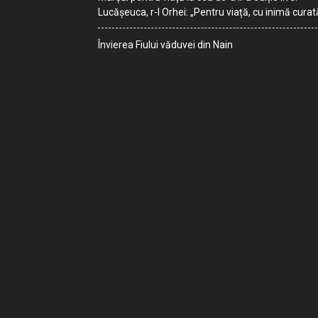
Lucășeuca, r-l Orhei: „Pentru viață, cu inimă curat
Învierea Fiului văduvei din Nain