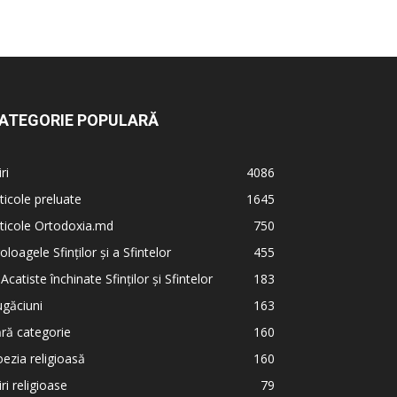
ATEGORIE POPULARĂ
iri
4086
ticole preluate
1645
ticole Ortodoxia.md
750
oloagele Sfinților și a Sfintelor
455
 Acatiste închinate Sfinților și Sfintelor
183
găciuni
163
ră categorie
160
ezia religioasă
160
iri religioase
79