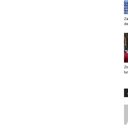
Za
de
Zi
lu