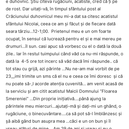
e duhovnic. Ştiu cîteva rugăciuni, acatiste, cred că ţi pe
de rost. Dar uitaţi-vă, în timpul sfântului post al
Crăciunului duhovnicul meu mi-a dat sa citesc acatistul
sfântului Nicolai, ceea ce am şi făcut şi de fiecare dată
seara târziu…12-1;00. Prietenul meu e un om foarte
ocupat, în sensul că lucrează pentru el şi e mai mereu pe
drumuri…îl sun. casi apuc să vorbesc cu el o dată la două
zile.. Iar în restul tuimpului când văd ca nu-mi răspunde, o
dată la 4-5 ore tot incerc să văd dacă îmi răspunde.. că
tot stau cu grijă, azi părinte …Nu ne-am mai vorbit de pe
23,,,imi trimite un sms că el nu e ceea ce îmi doresc şi că
nu poate să-,I acorde atenţia cuvenită… am venit acasă de
la serviciu şi am citit acatistul Maicii Domnului “Floarea
Smereniei” …Din proprie iniţiativă….până ajung la
părintele meu miercuri…ajutaţi-mă şi daţi-mi un ghând, o
rugăciune, o binecuvântare….ca să pot să-l îmblânzesc şi
şă aibă gând bun asupra mea …căci e un on bun şi îl
vreau alături de mine….Am 29 de ani şi vreau şi eu o