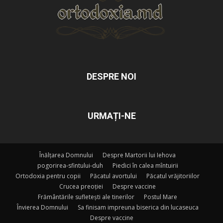
DESPRE NOI
URMAȚI-NE
Înălțarea Domnului
Despre Martorii lui Iehova
pogorirea-sfintului-duh
Piedici în calea mîntuirii
Ortodoxia pentru copii
Păcatul avortului
Păcatul vrăjitoriilor
Crucea preoției
Despre vaccine
Frământările sufletești ale tinerilor
Postul Mare
Învierea Domnului
Sa finisam impreuna biserica din lucaseuca
Despre vaccine