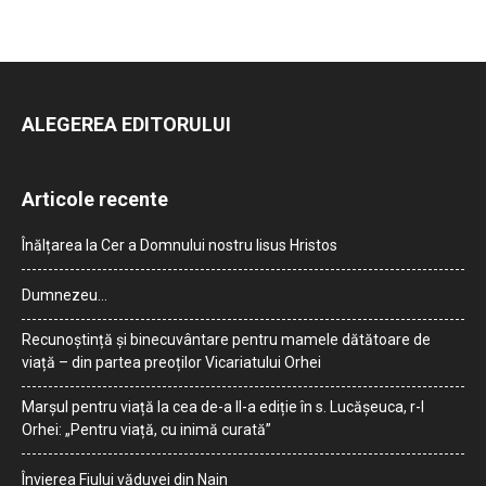
ALEGEREA EDITORULUI
Articole recente
Înălțarea la Cer a Domnului nostru Iisus Hristos
Dumnezeu…
Recunoștință și binecuvântare pentru mamele dătătoare de
viață – din partea preoților Vicariatului Orhei
Marșul pentru viață la cea de-a II-a ediție în s. Lucășeuca, r-l
Orhei: „Pentru viață, cu inimă curată”
Învierea Fiului văduvei din Nain