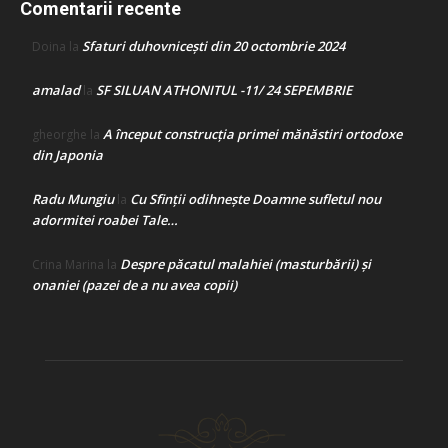
Comentarii recente
Sfaturi duhovnicești din 20 octombrie 2024
Doina
la
amalad
SF SILUAN ATHONITUL -11/ 24 SEPEMBRIE
la
A început construcţia primei mănăstiri ortodoxe
gheorghe
la
din Japonia
Radu Mungiu
Cu Sfinții odihnește Doamne sufletul nou
la
adormitei roabei Tale…
Despre păcatul malahiei (masturbării) şi
Crina Marina
la
onaniei (pazei de a nu avea copii)