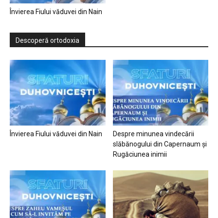
Învierea Fiului văduvei din Nain
Descoperă ortodoxia
Învierea Fiului văduvei din Nain
Despre minunea vindecării
slăbănogului din Capernaum și
Rugăciunea inimii