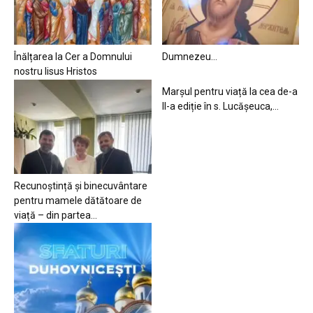
Înălțarea la Cer a Domnului
Dumnezeu…
nostru Iisus Hristos
Marșul pentru viață la cea de-a
II-a ediție în s. Lucășeuca,...
Recunoștință și binecuvântare
pentru mamele dătătoare de
viață – din partea...