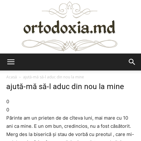
Ortodoxia.md
Acasă
ajută-mă să-l aduc din nou la mine
ajută-mă să-l aduc din nou la mine
0
0
Părinte am un prieten de de cîteva luni, mai mare cu 10
ani ca mine. E un om bun, credincios, nu a fost căsătorit.
Merg des la biserică şi stau de vorbă cu preotul , care mi-