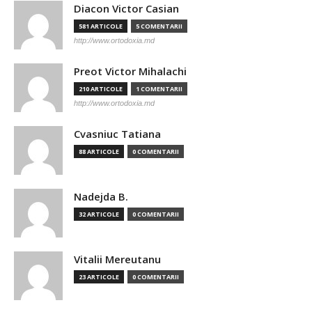
Diacon Victor Casian
581 ARTICOLE
5 COMENTARII
http://www.ortodoxia.md
Preot Victor Mihalachi
210 ARTICOLE
1 COMENTARII
http://www.ortodoxia.md
Cvasniuc Tatiana
88 ARTICOLE
0 COMENTARII
Nadejda B.
32 ARTICOLE
0 COMENTARII
Vitalii Mereutanu
23 ARTICOLE
0 COMENTARII