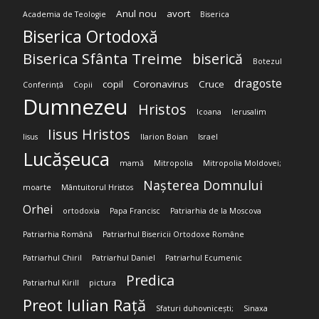
Anul nou
avort
Academia de Teologie
Biserica
Biserica Ortodoxă
Biserica Sfânta Treime
biserică
Botezul
dragoste
copil
Coronavirus
Cruce
Conferință
Copii
Dumnezeu
Hristos
Icoana
Ierusalim
Iisus Hristos
Iisus
Ilarion Boian
Israel
Lucășeuca
mamă
Mitropolia
Mitropolia Moldovei;
Nașterea Domnului
moarte
Mântuitorul Hristos
Orhei
ortodoxia
Papa Francisc
Patriarhia de la Moscova
Patriarhia Română
Patriarhul Bisericii Ortodoxe Române
Patriarhul Chiril
Patriarhul Daniel
Patriarhul Ecumenic
Predica
Patriarhul Kirill
pictura
Preot Iulian Rață
Sfaturi duhovnicești;
Sinaxa