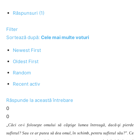
Răspunsuri (1)
Filter
Sortează după:
Cele mai multe voturi
Newest First
Oldest First
Random
Recent activ
Răspunde la această întrebare
0
0
„
Căci ce-i foloseşte omului să câştige lumea întreagă, dacă-şi pierde
sufletul? Sau ce ar putea să dea omul, în schimb, pentru sufletul său?
”. Ce