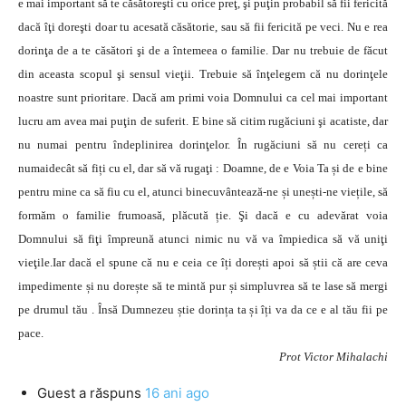
e mai important să te căsătoreşti cu orice preţ, şi puţin probabil să fii fericită
dacă îţi doreşti doar tu acesată căsătorie, sau să fii fericită pe veci. Nu e rea
dorinţa de a te căsători şi de a întemeea o familie. Dar nu trebuie de făcut
din aceasta scopul şi sensul vieţii. Trebuie să înţelegem că nu dorinţele
noastre sunt prioritare. Dacă am primi voia Domnului ca cel mai important
lucru am avea mai puţin de suferit. E bine să citim rugăciuni şi acatiste, dar
nu numai pentru îndeplinirea dorinţelor. În rugăciuni să nu cereți ca
numaidecât să fiți cu el, dar să vă rugaţi : Doamne, de e Voia Ta și de e bine
pentru mine ca să fiu cu el, atunci binecuvântează-ne și unești-ne viețile, să
formăm o familie frumoasă, plăcută ție. Şi dacă e cu adevărat voia
Domnului să fiţi împreună atunci nimic nu vă va împiedica să vă uniţi
vieţile.Iar dacă el spune că nu e ceia ce îți dorești apoi să știi că are ceva
impedimente și nu dorește să te mintă pur și simpluvrea să te lase să mergi
pe drumul tău . Însă Dumnezeu știe dorința ta și îți va da ce e al tău fii pe
pace.
Prot Victor Mihalachi
Guest
a răspuns
16 ani ago