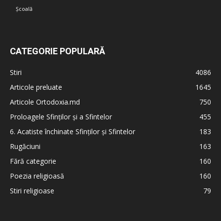
Școală
CATEGORIE POPULARĂ
Stiri
4086
Articole preluate
1645
Articole Ortodoxia.md
750
Proloagele Sfinților și a Sfintelor
455
6. Acatiste închinate Sfinților și Sfintelor
183
Rugăciuni
163
Fără categorie
160
Poezia religioasă
160
Stiri religioase
79