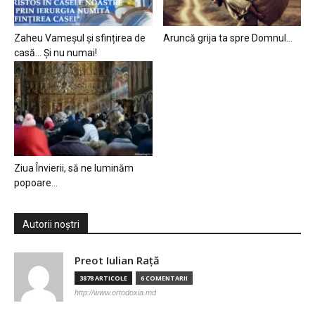
Zaheu Vameșul și sfințirea de
Aruncă grija ta spre Domnul…
casă… Și nu numai!
Ziua Învierii, să ne luminăm
popoare…
Autorii noștri
Preot Iulian Raţă
3878 ARTICOLE
6 COMENTARII
http://www.ortodoxia.md