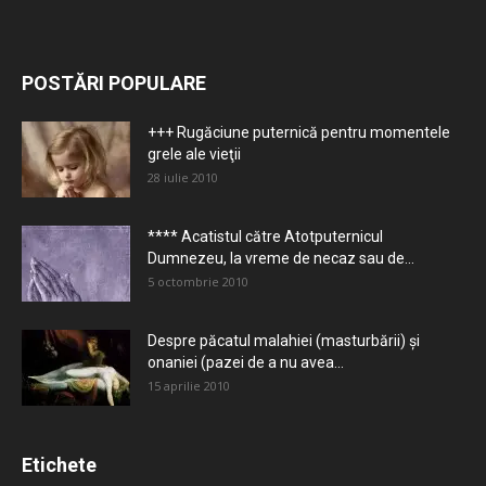
POSTĂRI POPULARE
+++ Rugăciune puternică pentru momentele
grele ale vieţii
28 iulie 2010
**** Acatistul către Atotputernicul
Dumnezeu, la vreme de necaz sau de...
5 octombrie 2010
Despre păcatul malahiei (masturbării) şi
onaniei (pazei de a nu avea...
15 aprilie 2010
Etichete