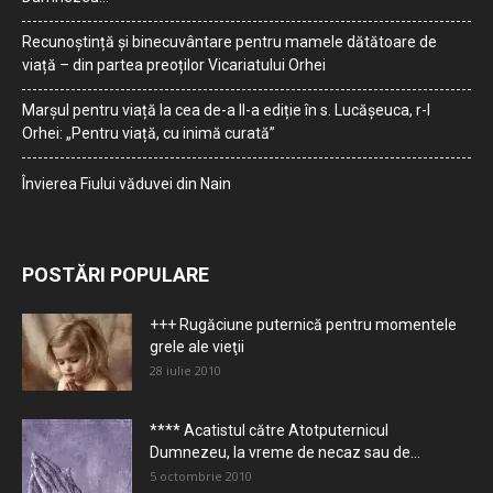
Recunoștință și binecuvântare pentru mamele dătătoare de
viață – din partea preoților Vicariatului Orhei
Marșul pentru viață la cea de-a II-a ediție în s. Lucășeuca, r-l
Orhei: „Pentru viață, cu inimă curată”
Învierea Fiului văduvei din Nain
POSTĂRI POPULARE
+++ Rugăciune puternică pentru momentele
grele ale vieţii
28 iulie 2010
**** Acatistul către Atotputernicul
Dumnezeu, la vreme de necaz sau de...
5 octombrie 2010