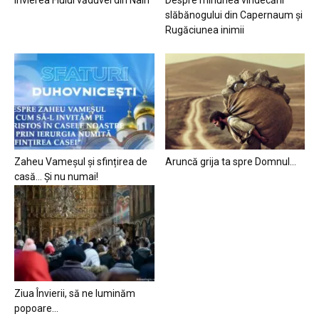
slăbănogului din Capernaum și
Rugăciunea inimii
Zaheu Vameșul și sfințirea de
Aruncă grija ta spre Domnul…
casă… Și nu numai!
Ziua Învierii, să ne luminăm
popoare…