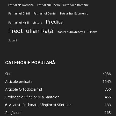
Patriarhia Română
Patriarhul Bisericii Ortodoxe Române
Patriarhul Chiril
Patriarhul Daniel
Patriarhul Ecumenic
Predica
Patriarhul Kirill
pictura
Preot Iulian Rață
Sfaturi duhovnicești;
Sinaxa
Școală
CATEGORIE POPULARĂ
Stiri
4086
Articole preluate
1645
Articole Ortodoxia.md
750
Proloagele Sfinților și a Sfintelor
455
6. Acatiste închinate Sfinților și Sfintelor
183
Rugăciuni
163