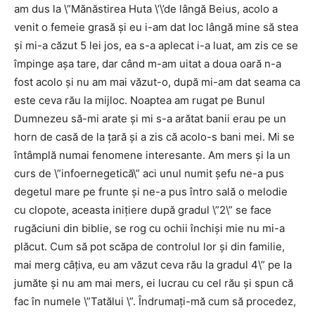
am dus la \”Mănăstirea Huta \’\’de lângă Beius, acolo a
venit o femeie grasă şi eu i-am dat loc lângă mine să stea
şi mi-a căzut 5 lei jos, ea s-a aplecat i-a luat, am zis ce se
împinge aşa tare, dar când m-am uitat a doua oară n-a
fost acolo şi nu am mai văzut-o, după mi-am dat seama ca
este ceva rău la mijloc. Noaptea am rugat pe Bunul
Dumnezeu să-mi arate şi mi s-a arătat banii erau pe un
horn de casă de la ţară şi a zis că acolo-s bani mei. Mi se
întâmplă numai fenomene interesante. Am mers şi la un
curs de \”infoernegetică\” aci unul numit şefu ne-a pus
degetul mare pe frunte şi ne-a pus întro sală o melodie
cu clopote, aceasta iniţiere după gradul \”2\” se face
rugăciuni din biblie, se rog cu ochii închişi mie nu mi-a
plăcut. Cum să pot scăpa de controlul lor şi din familie,
mai merg câţiva, eu am văzut ceva rău la gradul 4\” pe la
jumăte şi nu am mai mers, ei lucrau cu cel rău şi spun că
fac în numele \”Tatălui \”. Îndrumaţi-mă cum să procedez,