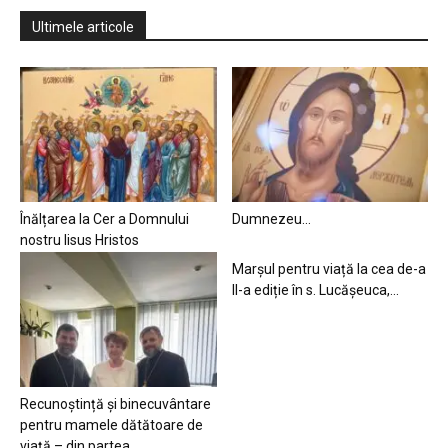
Ultimele articole
Înălțarea la Cer a Domnului
Dumnezeu…
nostru Iisus Hristos
Marșul pentru viață la cea de-a
II-a ediție în s. Lucășeuca,...
Recunoștință și binecuvântare
pentru mamele dătătoare de
viață – din partea...