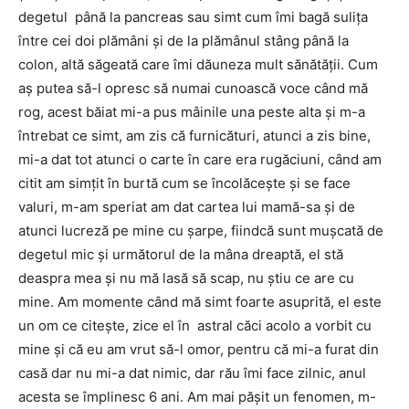
degetul până la pancreas sau simt cum îmi bagă suliţa
între cei doi plămâni şi de la plămânul stâng până la
colon, altă săgeată care îmi dăuneza mult sănătăţii. Cum
aş putea să-l opresc să numai cunoască voce când mă
rog, acest băiat mi-a pus mâinile una peste alta şi m-a
întrebat ce simt, am zis că furnicături, atunci a zis bine,
mi-a dat tot atunci o carte în care era rugăciuni, când am
citit am simţit în burtă cum se încolăceşte şi se face
valuri, m-am speriat am dat cartea lui mamă-sa şi de
atunci lucreză pe mine cu şarpe, fiindcă sunt muşcată de
degetul mic şi următorul de la mâna dreaptă, el stă
deaspra mea şi nu mă lasă să scap, nu ştiu ce are cu
mine. Am momente când mă simt foarte asuprită, el este
un om ce citeşte, zice el în astral căci acolo a vorbit cu
mine şi că eu am vrut să-l omor, pentru că mi-a furat din
casă dar nu mi-a dat nimic, dar rău îmi face zilnic, anul
acesta se împlinesc 6 ani. Am mai păşit un fenomen, m-