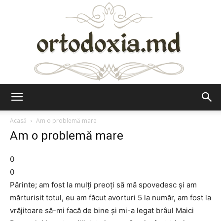
Ortodoxia.md
Acasă
Am o problemă mare
Am o problemă mare
0
0
Părinte; am fost la mulţi preoţi să mă spovedesc şi am
mărturisit totul, eu am făcut avorturi 5 la număr, am fost la
vrăjitoare să-mi facă de bine şi mi-a legat brâul Maici