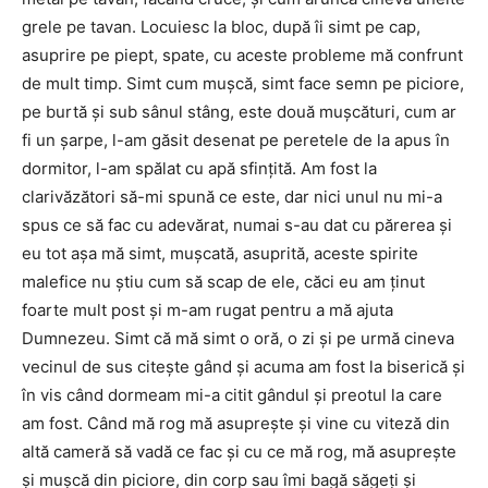
grele pe tavan. Locuiesc la bloc, după îi simt pe cap,
asuprire pe piept, spate, cu aceste probleme mă confrunt
de mult timp. Simt cum muşcă, simt face semn pe piciore,
pe burtă şi sub sânul stâng, este două muşcături, cum ar
fi un şarpe, l-am găsit desenat pe peretele de la apus în
dormitor, l-am spălat cu apă sfinţită. Am fost la
clarivăzători să-mi spună ce este, dar nici unul nu mi-a
spus ce să fac cu adevărat, numai s-au dat cu părerea şi
eu tot aşa mă simt, muşcată, asuprită, aceste spirite
malefice nu ştiu cum să scap de ele, căci eu am ţinut
foarte mult post şi m-am rugat pentru a mă ajuta
Dumnezeu. Simt că mă simt o oră, o zi şi pe urmă cineva
vecinul de sus citeşte gând şi acuma am fost la biserică şi
în vis când dormeam mi-a citit gândul şi preotul la care
am fost. Când mă rog mă asupreşte şi vine cu viteză din
altă cameră să vadă ce fac şi cu ce mă rog, mă asupreşte
şi muşcă din piciore, din corp sau îmi bagă săgeţi şi