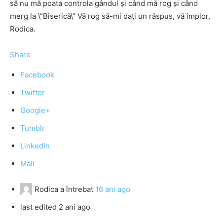
să nu mă poata controla gândul şi când mă rog şi când
merg la \”Biserică\” Vă rog să-mi daţi un răspus, vă implor,
Rodica.
Share
Facebook
Twitter
Google+
Tumblr
LinkedIn
Mail
Rodica
a întrebat
16 ani ago
last edited 2 ani ago