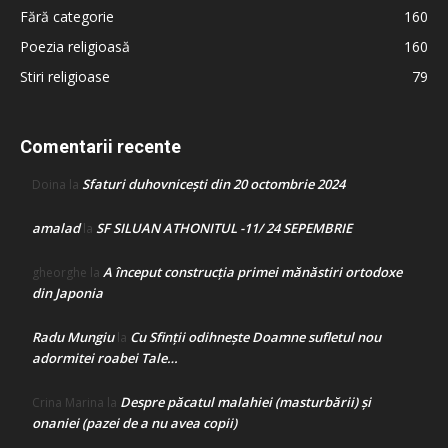
Fără categorie
160
Poezia religioasă
160
Stiri religioase
79
Comentarii recente
Sfaturi duhovnicești din 20 octombrie 2024
Doina
la
amalad
SF SILUAN ATHONITUL -11/ 24 SEPEMBRIE
la
A început construcţia primei mănăstiri ortodoxe
gheorghe
la
din Japonia
Radu Mungiu
Cu Sfinții odihnește Doamne sufletul nou
la
adormitei roabei Tale…
Despre păcatul malahiei (masturbării) şi
Crina Marina
la
onaniei (pazei de a nu avea copii)