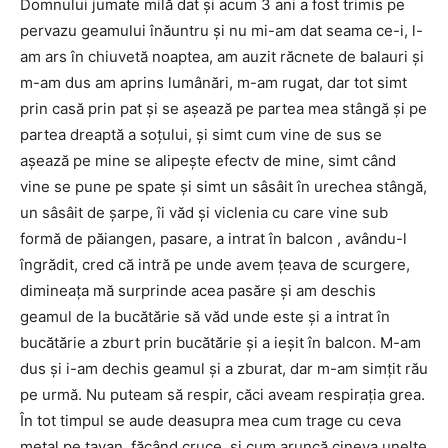
Domnului jumate milă dat şi acum 3 ani a fost trimis pe
pervazu geamului înăuntru şi nu mi-am dat seama ce-i, l-
am ars în chiuvetă noaptea, am auzit răcnete de balauri şi
m-am dus am aprins lumânări, m-am rugat, dar tot simt
prin casă prin pat şi se aşează pe partea mea stângă şi pe
partea dreaptă a soţului, şi simt cum vine de sus se
aşează pe mine se alipeşte efectv de mine, simt când
vine se pune pe spate şi simt un sâsâit în urechea stângă,
un sâsâit de şarpe, îi văd şi viclenia cu care vine sub
formă de păiangen, pasare, a intrat în balcon , avându-l
îngrădit, cred că intră pe unde avem ţeava de scurgere,
dimineaţa mă surprinde acea pasăre şi am deschis
geamul de la bucătărie să văd unde este şi a intrat în
bucătărie a zburt prin bucătărie şi a ieşit în balcon. M-am
dus şi i-am dechis geamul şi a zburat, dar m-am simţit rău
pe urmă. Nu puteam să respir, căci aveam respiraţia grea.
În tot timpul se aude deasupra mea cum trage cu ceva
metal pe tavan, făcând cruce, şi cum aruncă cineva unelte