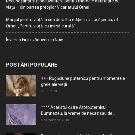
Recunoștință și binecuvântare pentru mamele dătătoare de
viață – din partea preoților Vicariatului Orhei
Marșul pentru viață la cea de-a II-a ediție în s. Lucășeuca, r-l
Orhei: „Pentru viață, cu inimă curată”
Învierea Fiului văduvei din Nain
POSTĂRI POPULARE
+++ Rugăciune puternică pentru momentele
grele ale vieţii
28 iulie 2010
**** Acatistul către Atotputernicul
Dumnezeu, la vreme de necaz sau de...
5 octombrie 2010