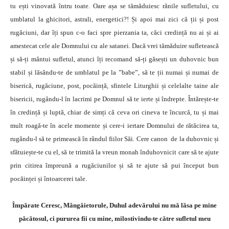
tu ești vinovată întru toate. Oare așa se tămăduiesc rănile sufletului, cu
umblatul la ghicitori, astrali, energetici?! Și apoi mai zici că ții și post
rugăciuni, dar îți spun c-o faci spre pierzania ta, căci credință nu ai și ai
amestecat cele ale Domnului cu ale satanei. Dacă vrei tămăduire sufletească
și să-ți mântui sufletul, atunci îți recomand să-ți găsești un duhovnic bun
stabil și lăsându-te de umblatul pe la ”babe”, să te ții numai și numai de
biserică, rugăciune, post, pocăință, sfintele Liturghii și celelalte taine ale
bisericii, rugându-l în lacrimi pe Domnul să te ierte și îndrepte. Întărește-te
în credință și luptă, chiar de simți că ceva ori cineva te încurcă, tu și mai
mult roagă-te în acele momente și cere-i iertare Domnului de rătăcirea ta,
rugându-l să te primească în rândul fiilor Săi. Cere canon de la duhovnic și
sfătuiește-te cu el, să te trimită la vreun monah înduhovnicit care să te ajute
prin citirea împreună a rugăciunilor și să te ajute să pui început bun
pocăinței și întoarcerei tale.
Împărate Ceresc, Mângâietorule, Duhul adevărului nu mă lăsa pe mine
păcătosul, ci pururea fii cu mine, milostivindu-te către sufletul meu