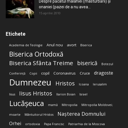
Despre păcatul malahiei (masturbării) şi
onaniei (pazei de a nu avea...
15 aprilie 2010
Etichete
Anul nou
avort
Academia de Teologie
Biserica
Biserica Ortodoxă
Biserica Sfânta Treime
biserică
Botezul
dragoste
copil
Coronavirus
Cruce
Conferință
Copii
Dumnezeu
Hristos
Icoana
Ierusalim
Iisus Hristos
Iisus
Ilarion Boian
Israel
Lucășeuca
mamă
Mitropolia
Mitropolia Moldovei;
Nașterea Domnului
moarte
Mântuitorul Hristos
Orhei
ortodoxia
Papa Francisc
Patriarhia de la Moscova