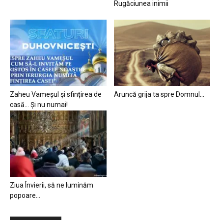
Rugăciunea inimii
Zaheu Vameșul și sfințirea de
Aruncă grija ta spre Domnul…
casă… Și nu numai!
Ziua Învierii, să ne luminăm
popoare…