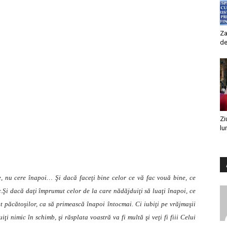
Za
de
Zi
lu
ale, nu cere înapoi… Şi dacă faceţi bine celor ce vă fac vouă bine, ce
.Şi dacă daţi împrumut celor de la care nădăjduiţi să luaţi înapoi, ce
 păcătoşilor, ca să primească înapoi întocmai. Ci iubiţi pe vrăjmaşii
iţi nimic în schimb, şi răsplata voastră va fi multă şi veţi fi fiii Celui