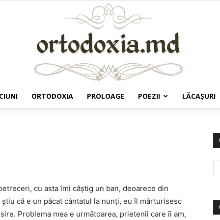
CIUNI
ORTODOXIA
PROLOAGE
POEZII
LĂCAŞURI
Ortodoxia.md
 petreceri, cu asta îmi câştig un ban, deoarece din
ştiu că e un păcat cântatul la nunţi, eu îl mărturisesc
sire. Problema mea e următoarea, prietenii care îi am,