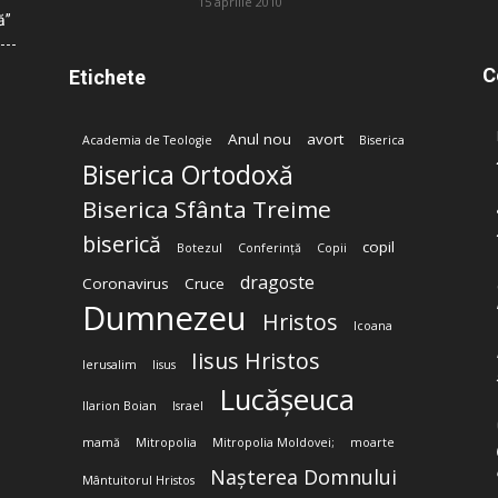
15 aprilie 2010
ă”
C
Etichete
Anul nou
avort
Academia de Teologie
Biserica
Biserica Ortodoxă
Biserica Sfânta Treime
biserică
copil
Botezul
Conferință
Copii
dragoste
Coronavirus
Cruce
Dumnezeu
Hristos
Icoana
Iisus Hristos
Ierusalim
Iisus
Lucășeuca
Ilarion Boian
Israel
mamă
Mitropolia
Mitropolia Moldovei;
moarte
Nașterea Domnului
Mântuitorul Hristos