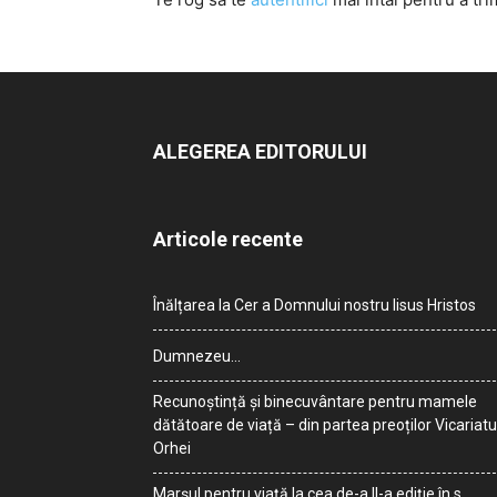
ALEGEREA EDITORULUI
Articole recente
Înălțarea la Cer a Domnului nostru Iisus Hristos
Dumnezeu…
Recunoștință și binecuvântare pentru mamele
dătătoare de viață – din partea preoților Vicariatu
Orhei
Marșul pentru viață la cea de-a II-a ediție în s.