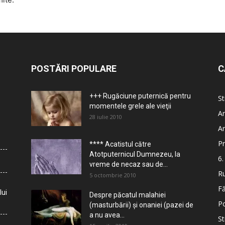
POSTĂRI POPULARE
C
+++ Rugăciune puternică pentru
St
momentele grele ale vieţii
Ar
28 iulie 2010
Ar
Pr
**** Acatistul către
Atotputernicul Dumnezeu, la
6.
vreme de necaz sau de...
Ru
5 octombrie 2010
Fă
lui
Despre păcatul malahiei
Po
(masturbării) şi onaniei (pazei de
a nu avea...
St