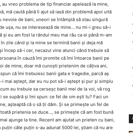
 au vreo problema de tip financiar apelează la mine,
, mă caută până îi ajut să iasă din problemă apoi uită
u nevoie de bani, uneori se întâmplă să stau singură
ide uşa, nu se interesează de mine… nu mi-i greu să-i
 că şi eu am fost la rândul meu mai rău ca ei până m-am
în zile când şi la mine se termină banii şi deja mă
i încep să-i cer, necazul vine atunci când trebuie să
ersoana în cauză îmi promite că îmi întoarce banii pe
oi de mine, doar mă cunoşti prietenim de câţiva ani,
e spun că îmi trebuiesc banii gata e tragedie, parcă aş
i mai aştept, dar eu nu pot să-i aştept şi pur şi simplu
cum eu trebuie sa cerseşc banii mei de la voi, vă rog
i se supără şi îmi spun: ce fel de om eşti tu? Faci un
ine, aşteaptă că o să ţii dăm. Şi se primeşte un fel de
oi toată prietenia se duce…, se primeşte că am fost bună
 mai ajunge la tine. Recent am ajutat un prieten cu bani,
a puţin câte puţin s-au adunat 5000 lei, ştiam că nu are