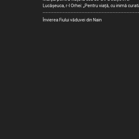
Lucășeuca, r-l Orhei: „Pentru viață, cu inimă curat
Învierea Fiului văduvei din Nain