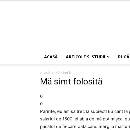
ACASĂ
ARTICOLE ŞI STUDII
RUGĂ
Acasă
Mă simt folosită
Mă simt folosită
0
0
Părinte, eu am să trec la subiect! Eu cânt la
salariul de 1500 lei abia de mă pot mişca, eu 
păcatul de fiecare dată când merg la mărturi