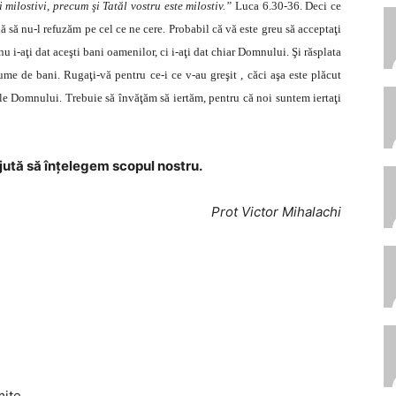
i milostivi, precum şi Tatăl vostru este milostiv.”
Luca 6.30-36. Deci ce
ă nu-l refuzăm pe cel ce ne cere. Probabil că vă este greu să acceptaţi
u i-aţi dat aceşti bani oamenilor, ci i-aţi dat chiar Domnului. Şi răsplata
me de bani. Rugaţi-vă pentru ce-i ce v-au greşit , căci aşa este plăcut
ile Domnului. Trebuie să învăţăm să iertăm, pentru că noi suntem iertaţi
ajută să înțelegem scopul nostru.
Prot Victor Mihalachi
mite.