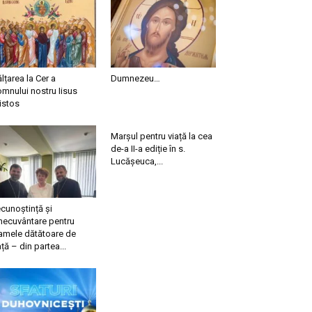
ălțarea la Cer a
Dumnezeu…
mnului nostru Iisus
istos
Marșul pentru viață la cea
de-a II-a ediție în s.
Lucășeuca,...
cunoștință și
necuvântare pentru
mele dătătoare de
ață – din partea...