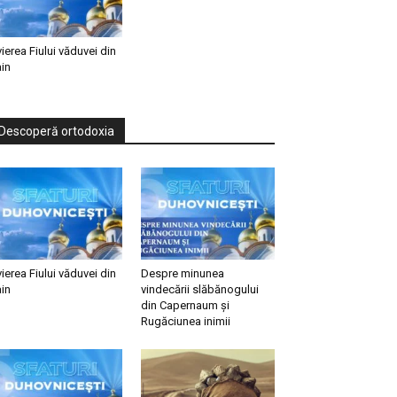
vierea Fiului văduvei din
in
Descoperă ortodoxia
vierea Fiului văduvei din
Despre minunea
in
vindecării slăbănogului
din Capernaum și
Rugăciunea inimii