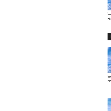
În
Na
În
Na