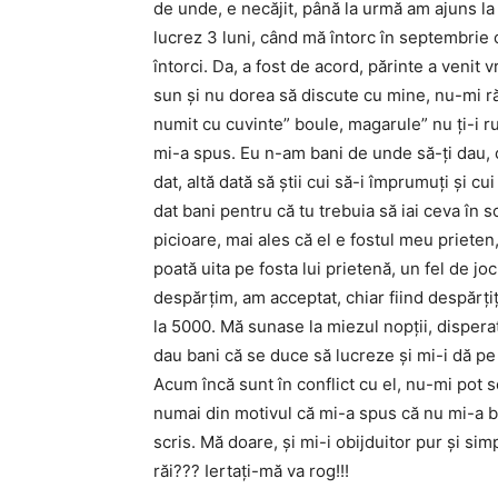
de unde, e necăjit, până la urmă am ajuns la
lucrez 3 luni, când mă întorc în septembrie 
întorci. Da, a fost de acord, părinte a venit 
sun şi nu dorea să discute cu mine, nu-mi ră
numit cu cuvinte” boule, magarule” nu ţi-i ru
mi-a spus. Eu n-am bani de unde să-ţi dau, c
dat, altă dată să ştii cui să-i împrumuţi şi c
dat bani pentru că tu trebuia să iai ceva în
picioare, mai ales că el e fostul meu prieten, 
poată uita pe fosta lui prietenă, un fel de j
despărţim, am acceptat, chiar fiind despărţiţ
la 5000. Mă sunase la miezul nopţii, disperat
dau bani că se duce să lucreze şi mi-i dă pe 
Acum încă sunt în conflict cu el, nu-mi pot 
numai din motivul că mi-a spus că nu mi-a b
scris. Mă doare, şi mi-i obijduitor pur şi si
răi??? Iertaţi-mă va rog!!!