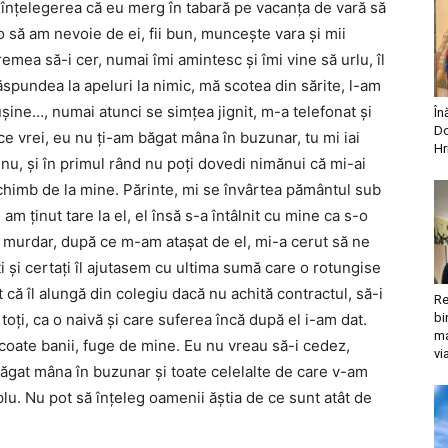
 înţelegerea că eu merg în tabară pe vacanţa de vară să
o să am nevoie de ei, fii bun, munceşte vara şi mii
vremea să-i cer, numai îmi amintesc şi îmi vine să urlu, îl
spundea la apeluri la nimic, mă scotea din sărite, l-am
şine…, numai atunci se simţea jignit, m-a telefonat şi
În
Do
e vrei, eu nu ţi-am băgat mâna în buzunar, tu mi iai
Hr
ui nu, şi în primul rând nu poţi dovedi nimănui că mi-ai
 schimb de la mine. Părinte, mi se învârtea pământul sub
am ţinut tare la el, el însă s-a întâlnit cu mine ca s-o
oc murdar, după ce m-am ataşat de el, mi-a cerut să ne
i şi certaţi îl ajutasem cu ultima sumă care o rotungise
 că îl alungă din colegiu dacă nu achită contractul, să-i
Re
toţi, ca o naivă şi care suferea încă după el i-am dat.
bi
ma
scoate banii, fuge de mine. Eu nu vreau să-i cedez,
vi
ăgat mâna în buzunar şi toate celelalte de care v-am
mplu. Nu pot să înţeleg oamenii ăştia de ce sunt atât de