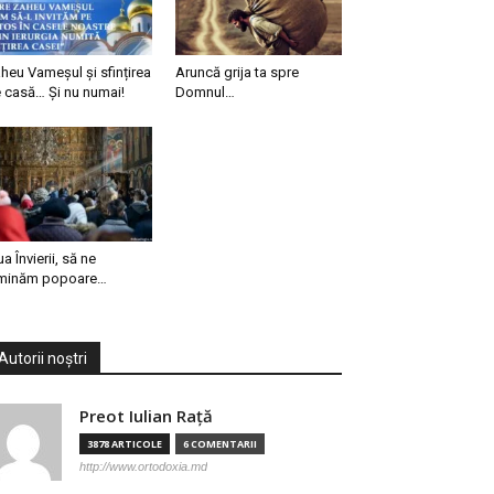
heu Vameșul și sfințirea
Aruncă grija ta spre
 casă… Și nu numai!
Domnul…
ua Învierii, să ne
minăm popoare…
Autorii noștri
Preot Iulian Raţă
3878 ARTICOLE
6 COMENTARII
http://www.ortodoxia.md