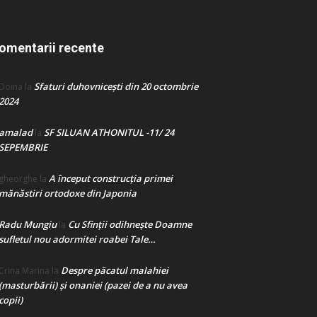
omentarii recente
Sfaturi duhovnicești din 20 octombrie
Doina
la
2024
amalad
SF SILUAN ATHONITUL -11/ 24
la
SEPEMBRIE
A început construcţia primei
gheorghe
la
mănăstiri ortodoxe din Japonia
Radu Mungiu
Cu Sfinții odihnește Doamne
la
sufletul nou adormitei roabei Tale…
Despre păcatul malahiei
Crina Marina
la
(masturbării) şi onaniei (pazei de a nu avea
copii)