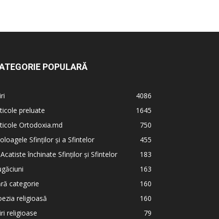
ATEGORIE POPULARĂ
iri
4086
ticole preluate
1645
ticole Ortodoxia.md
750
oloagele Sfinților și a Sfintelor
455
 Acatiste închinate Sfinților și Sfintelor
183
găciuni
163
ră categorie
160
ezia religioasă
160
iri religioase
79