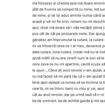
mă folosesc şi chestia asta mă doare enorm,
atât de frumos se comportă cu mine, mă sună
de mine, şi iar îşi aduc aminte numai când a
acasă şi să-mi fie trist, nimeni nu-mi desch
ajut, chiar mă doare să-i văd necăjiţi ştiind
pus cât de cât pe picioarele mele. Dar ajung 
gândesc am împrumutat la cutare, la cutare ş
mi se întoarcă ceea ce-i al meu, deoarece p
data cutare, luna cutare, crede-mă nu te înd
ajută-mă!!! că nu are cine!!! cum le sun să l
cere ceva ce nu-mi aparţine, caută scuze să-
le spun …Când aţi avut nevoie v-am ajutat, a
nu mă faceţi să-mi pară rău că v-am ajutat! E
bine apoi aştepti ca lumea să se închine la t
ceartă, mi se întorc banii cu chiu şi vai, ap
cât au avut nevoie, dar pe urmă lasă că n-oi
ba de contract, ba de achitat gazda şi tot aş