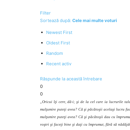
Filter
Sortează după:
Cele mai multe voturi
Newest First
Oldest First
Random
Recent activ
Răspunde la această întrebare
0
0
„Oricui îţi cere, dă-i; şi de la cel care ia lucrurile t
mulţumire puteţi avea? Că şi păcătoşii acelaşi lucru fac
mulţumire puteţi avea? Că şi păcătoşii dau cu împrumut
voştri şi faceţi bine şi daţi cu împrumut, fără să nădăjdu