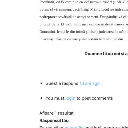
Preaînalt, că El este bun cu cei nemulţumitori şi răi. Fiţ
putem să vă spunem, dacă însăşi Mântuitorul ne îndeamnă s
nedreptatea săvârşită de aceşti oameni. Dar gândiţi-vă că n
primită de la El va fi mult mai valoroasă decât careva su
Domnului. Ieraţi-le din inimă şi lăsaţi judecarea în mâin
în aceeaşi măsură cu care şi noi iertam la rândul nostru.
Doamne fii cu noi și 
Guest
a răspuns
16 ani ago
You must
login
to post comments
Afișare 1 rezultat
Răspunsul tău
Te rog să te
autentifici
mai întâi pentru a tri