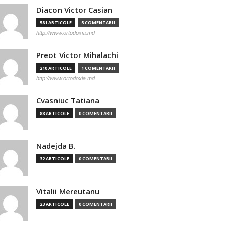
Diacon Victor Casian
581 ARTICOLE
5 COMENTARII
http://www.ortodoxia.md
Preot Victor Mihalachi
210 ARTICOLE
1 COMENTARII
http://www.ortodoxia.md
Cvasniuc Tatiana
88 ARTICOLE
0 COMENTARII
Nadejda B.
32 ARTICOLE
0 COMENTARII
Vitalii Mereutanu
23 ARTICOLE
0 COMENTARII