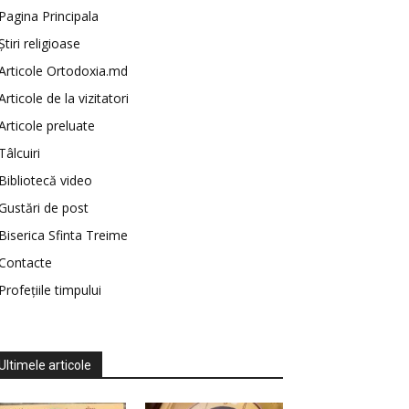
Pagina Principala
Știri religioase
Articole Ortodoxia.md
Articole de la vizitatori
Articole preluate
Tâlcuiri
Bibliotecă video
Gustări de post
Biserica Sfinta Treime
Contacte
Profețiile timpului
Ultimele articole