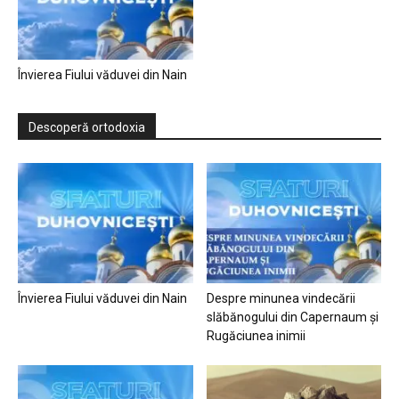
Învierea Fiului văduvei din Nain
Descoperă ortodoxia
Învierea Fiului văduvei din Nain
Despre minunea vindecării
slăbănogului din Capernaum și
Rugăciunea inimii