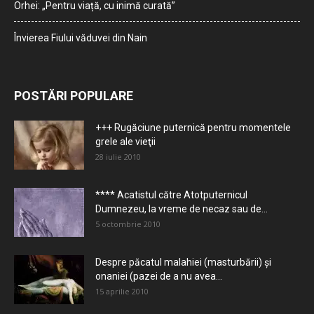
Orhei: „Pentru viață, cu inimă curată”
Învierea Fiului văduvei din Nain
POSTĂRI POPULARE
+++ Rugăciune puternică pentru momentele
grele ale vieţii
28 iulie 2010
**** Acatistul către Atotputernicul
Dumnezeu, la vreme de necaz sau de...
5 octombrie 2010
Despre păcatul malahiei (masturbării) şi
onaniei (pazei de a nu avea...
15 aprilie 2010