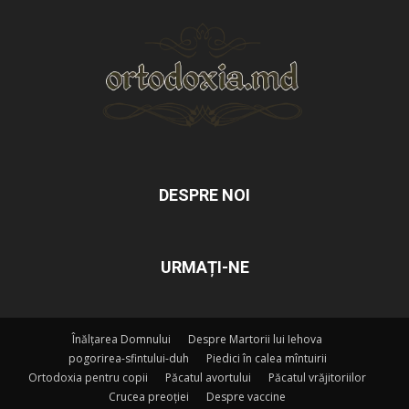
DESPRE NOI
URMAȚI-NE
Înălțarea Domnului
Despre Martorii lui Iehova
pogorirea-sfintului-duh
Piedici în calea mîntuirii
Ortodoxia pentru copii
Păcatul avortului
Păcatul vrăjitoriilor
Crucea preoției
Despre vaccine