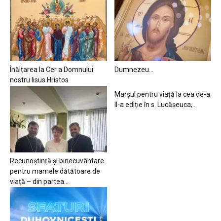
Înălțarea la Cer a Domnului
Dumnezeu…
nostru Iisus Hristos
Marșul pentru viață la cea de-a
II-a ediție în s. Lucășeuca,...
Recunoștință și binecuvântare
pentru mamele dătătoare de
viață – din partea...