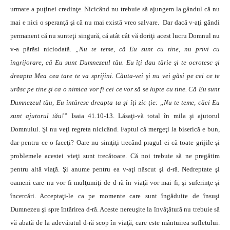
urmare a puţinei credinţe. Nicicând nu trebuie să ajungem la gândul că nu
mai e nici o speranţă şi că nu mai există vreo salvare. Dar dacă v-aţi gândi
permanent că nu sunteţi singură, că atât cât vă doriţi acest lucru Domnul nu
v-a părăsi niciodată.
„Nu te teme, că Eu sunt cu tine, nu privi cu
îngrijorare, că Eu sunt Dumnezeul tău. Eu îţi dau tărie şi te ocrotesc şi
dreapta Mea cea tare te va sprijini. Căuta-vei şi nu vei găsi pe cei ce te
urăsc pe tine şi ca o nimica vor fi cei ce vor să se lupte cu tine. Că Eu sunt
Dumnezeul tău, Eu întăresc dreapta ta şi îţi zic ţie: „Nu te teme, căci Eu
sunt ajutorul tău!”
Isaia 41.10-13. Lăsaţi-vă total în mila şi ajutorul
Domnului. Şi nu veţi regreta nicicând. Faptul că mergeţi la biserică e bun,
dar pentru ce o faceţi? Oare nu simţiţi trecând pragul ei că toate grijile şi
problemele acestei vieţi sunt trecătoare. Că noi trebuie să ne pregătim
pentru altă viaţă. Şi anume pentru ea v-aţi născut şi d-ră. Nedreptate şi
oameni care nu vor fi mulţumiţi de d-ră în viaţă vor mai fi, şi suferinţe şi
încercări. Acceptaţi-le ca pe momente care sunt îngăduite de însuşi
Dumnezeu şi spre întărirea d-ră. Aceste nereuşite la învăţătură nu trebuie să
vă abată de la adevăratul d-ră scop în viaţă, care este mântuirea sufletului.