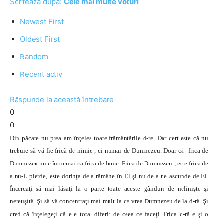
Sortează după:
Cele mai multe voturi
Newest First
Oldest First
Random
Recent activ
Răspunde la această întrebare
0
0
Din păcate nu prea am înţeles toate frământările d-re. Dar cert este că nu
trebuie să vă fie frică de nimic , ci numai de Dumnezeu. Doar că frica de
Dumnezeu nu e întocmai ca frica de lume. Frica de Dumnezeu , este frica de
a nu-L pierde, este dorinţa de a rămâne în El şi nu de a ne ascunde de El.
Încercaţi să mai lăsaţi la o parte toate aceste gânduri de nelinişte şi
nereuşită. Şi să vă concentraţi mai mult la ce vrea Dumnezeu de la d-ră. Şi
cred că înţelegeţi că e e total diferit de ceea ce faceţi. Frica d-ră e şi o