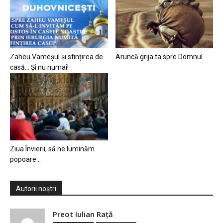
Zaheu Vameșul și sfințirea de
Aruncă grija ta spre Domnul…
casă… Și nu numai!
Ziua Învierii, să ne luminăm
popoare…
Autorii noștri
Preot Iulian Raţă