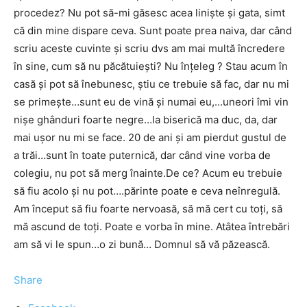
procedez? Nu pot să-mi găsesc acea linişte şi gata, simt
că din mine dispare ceva. Sunt poate prea naiva, dar când
scriu aceste cuvinte şi scriu dvs am mai multă încredere
în sine, cum să nu păcătuieşti? Nu înţeleg ? Stau acum în
casă şi pot să înebunesc, ştiu ce trebuie să fac, dar nu mi
se primeşte…sunt eu de vină şi numai eu,…uneori îmi vin
nişe ghânduri foarte negre…la biserică ma duc, da, dar
mai uşor nu mi se face. 20 de ani şi am pierdut gustul de
a trăi…sunt în toate puternică, dar când vine vorba de
colegiu, nu pot să merg înainte.De ce? Acum eu trebuie
să fiu acolo şi nu pot….părinte poate e ceva neînregulă.
Am început să fiu foarte nervoasă, să mă cert cu toţi, să
mă ascund de toţi. Poate e vorba în mine. Atâtea întrebări
am să vi le spun…o zi bună… Domnul să vă păzească.
Share