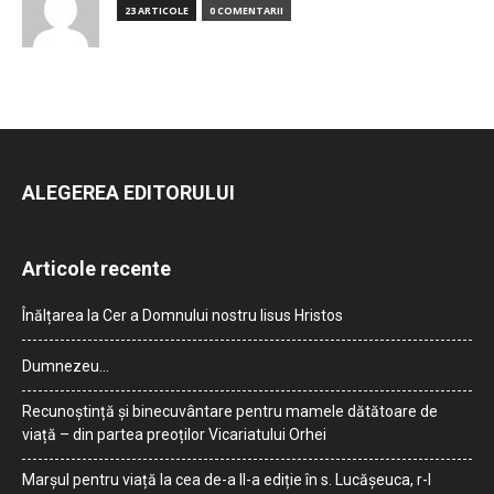
23 ARTICOLE
0 COMENTARII
ALEGEREA EDITORULUI
Articole recente
Înălțarea la Cer a Domnului nostru Iisus Hristos
Dumnezeu…
Recunoștință și binecuvântare pentru mamele dătătoare de
viață – din partea preoților Vicariatului Orhei
Marșul pentru viață la cea de-a II-a ediție în s. Lucășeuca, r-l