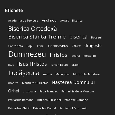
Etichete
Anul nou
avort
Academia de Teologie
Biserica
Biserica Ortodoxă
Biserica Sfânta Treime
biserică
Botezul
dragoste
copil
Coronavirus
Cruce
Conferință
Copii
Dumnezeu
Hristos
Icoana
Ierusalim
Iisus Hristos
Iisus
Ilarion Boian
Israel
Lucășeuca
mamă
Mitropolia
Mitropolia Moldovei;
Nașterea Domnului
moarte
Mântuitorul Hristos
Orhei
ortodoxia
Papa Francisc
Patriarhia de la Moscova
Patriarhia Română
Patriarhul Bisericii Ortodoxe Române
Patriarhul Chiril
Patriarhul Daniel
Patriarhul Ecumenic