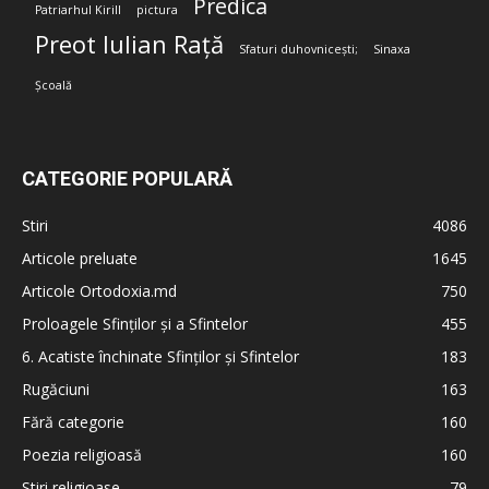
Predica
Patriarhul Kirill
pictura
Preot Iulian Rață
Sfaturi duhovnicești;
Sinaxa
Școală
CATEGORIE POPULARĂ
Stiri
4086
Articole preluate
1645
Articole Ortodoxia.md
750
Proloagele Sfinților și a Sfintelor
455
6. Acatiste închinate Sfinților și Sfintelor
183
Rugăciuni
163
Fără categorie
160
Poezia religioasă
160
Stiri religioase
79