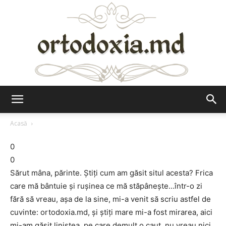
Ortodoxia.md
Acasă
0
0
Sărut mâna, părinte. Ştiţi cum am găsit situl acesta? Frica
care mă bântuie şi ruşinea ce mă stăpâneşte…într-o zi
fără să vreau, aşa de la sine, mi-a venit să scriu astfel de
cuvinte: ortodoxia.md, şi ştiţi mare mi-a fost mirarea, aici
mi-am găsit liniştea, pe care demult o caut, nu vreau nici