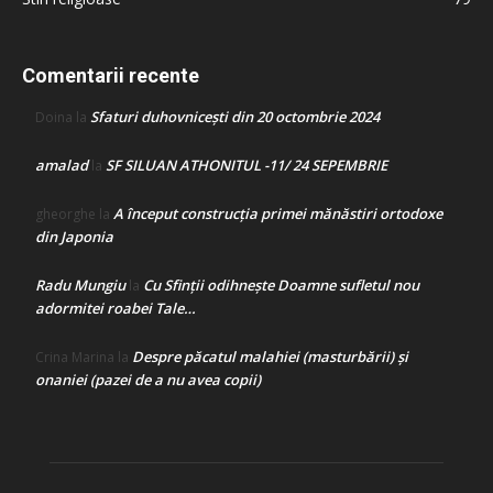
Comentarii recente
Sfaturi duhovnicești din 20 octombrie 2024
Doina
la
amalad
SF SILUAN ATHONITUL -11/ 24 SEPEMBRIE
la
A început construcţia primei mănăstiri ortodoxe
gheorghe
la
din Japonia
Radu Mungiu
Cu Sfinții odihnește Doamne sufletul nou
la
adormitei roabei Tale…
Despre păcatul malahiei (masturbării) şi
Crina Marina
la
onaniei (pazei de a nu avea copii)