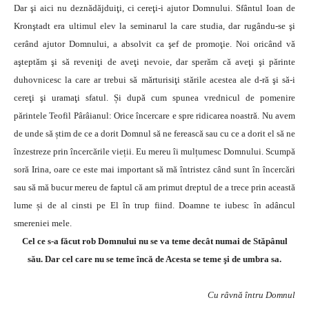
Dar şi aici nu deznădăjduiţi, ci cereţi-i ajutor Domnului. Sfântul Ioan de
Kronştadt era ultimul elev la seminarul la care studia, dar rugându-se şi
cerând ajutor Domnului, a absolvit ca şef de promoţie. Noi oricând vă
aşteptăm şi să reveniţi de aveţi nevoie, dar sperăm că aveţi şi părinte
duhovnicesc la care ar trebui să mărturisiţi stările acestea ale d-ră şi să-i
cereţi şi uramaţi sfatul. Și după cum spunea vrednicul de pomenire
părintele Teofil Pârâianul: Orice încercare e spre ridicarea noastră. Nu avem
de unde să știm de ce a dorit Domnul să ne ferească sau cu ce a dorit el să ne
înzestreze prin încercările vieții. Eu mereu îi mulțumesc Domnului. Scumpă
soră Irina, oare ce este mai important să mă întristez când sunt în încercări
sau să mă bucur mereu de faptul că am primut dreptul de a trece prin această
lume și de al cinsti pe El în trup fiind. Doamne te iubesc în adâncul
smereniei mele.
Cel ce s-a făcut rob Domnului nu se va teme decât numai de Stăpânul
său. Dar cel care nu se teme încă de Acesta se teme şi de umbra sa.
Cu râvnă întru Domnul