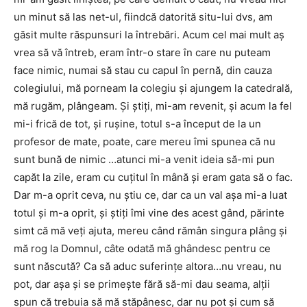
un minut să las net-ul, fiindcă datorită situ-lui dvs, am
găsit multe răspunsuri la întrebări. Acum cel mai mult aş
vrea să vă întreb, eram într-o stare în care nu puteam
face nimic, numai să stau cu capul în pernă, din cauza
colegiului, mă porneam la colegiu şi ajungem la catedrală,
mă rugăm, plângeam. Şi ştiţi, mi-am revenit, şi acum la fel
mi-i frică de tot, şi ruşine, totul s-a început de la un
profesor de mate, poate, care mereu îmi spunea că nu
sunt bună de nimic …atunci mi-a venit ideia să-mi pun
capăt la zile, eram cu cuţitul în mână şi eram gata să o fac.
Dar m-a oprit ceva, nu ştiu ce, dar ca un val aşa mi-a luat
totul şi m-a oprit, şi ştiţi îmi vine des acest gând, părinte
simt că mă veţi ajuta, mereu când rămân singura plâng şi
mă rog la Domnul, câte odată mă ghândesc pentru ce
sunt născută? Ca să aduc suferinţe altora…nu vreau, nu
pot, dar aşa şi se primeşte fără să-mi dau seama, alţii
spun că trebuia să mă stăpânesc, dar nu pot şi cum să