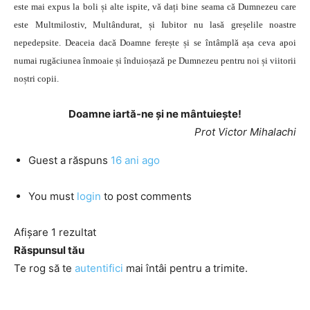
este mai expus la boli și alte ispite, vă dați bine seama că Dumnezeu care
este Multmilostiv, Multândurat, și Iubitor nu lasă greșelile noastre
nepedepsite. Deaceia dacă Doamne ferește și se întâmplă așa ceva apoi
numai rugăciunea înmoaie și înduioșază pe Dumnezeu pentru noi și viitorii
noștri copii.
Doamne iartă-ne şi ne mântuieşte!
Prot Victor Mihalachi
Guest
a răspuns
16 ani ago
You must
login
to post comments
Afișare 1 rezultat
Răspunsul tău
Te rog să te
autentifici
mai întâi pentru a trimite.