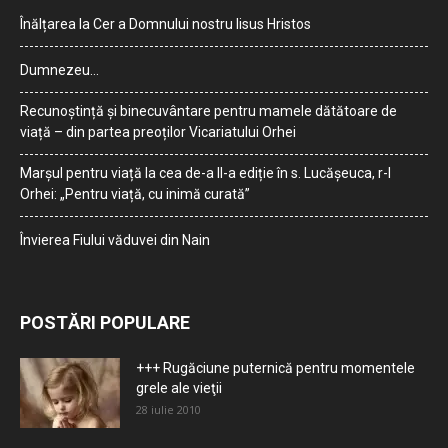
Înălțarea la Cer a Domnului nostru Iisus Hristos
Dumnezeu…
Recunoștință și binecuvântare pentru mamele dătătoare de
viață – din partea preoților Vicariatului Orhei
Marșul pentru viață la cea de-a II-a ediție în s. Lucășeuca, r-l
Orhei: „Pentru viață, cu inimă curată”
Învierea Fiului văduvei din Nain
POSTĂRI POPULARE
+++ Rugăciune puternică pentru momentele
grele ale vieţii
28 iulie 2010