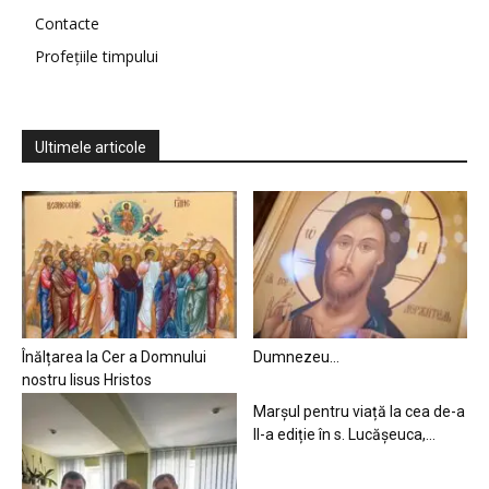
Contacte
Profețiile timpului
Ultimele articole
Înălțarea la Cer a Domnului
Dumnezeu…
nostru Iisus Hristos
Marșul pentru viață la cea de-a
II-a ediție în s. Lucășeuca,...