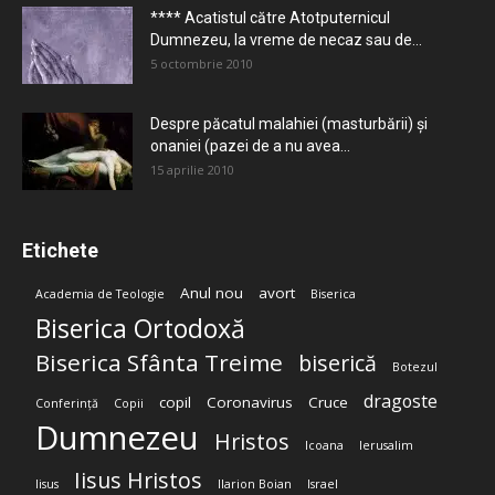
**** Acatistul către Atotputernicul
Dumnezeu, la vreme de necaz sau de...
5 octombrie 2010
Despre păcatul malahiei (masturbării) şi
onaniei (pazei de a nu avea...
15 aprilie 2010
Etichete
Anul nou
avort
Academia de Teologie
Biserica
Biserica Ortodoxă
Biserica Sfânta Treime
biserică
Botezul
dragoste
copil
Coronavirus
Cruce
Conferință
Copii
Dumnezeu
Hristos
Icoana
Ierusalim
Iisus Hristos
Iisus
Ilarion Boian
Israel