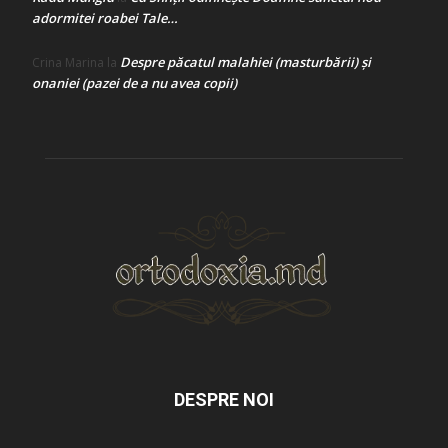
adormitei roabei Tale…
Despre păcatul malahiei (masturbării) şi
Crina Marina
la
onaniei (pazei de a nu avea copii)
DESPRE NOI