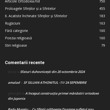
Articole Ortodoxia.md
750
Proloagele Sfinților și a Sfintelor
455
6. Acatiste închinate Sfinților și Sfintelor
183
Rugăciuni
163
Fără categorie
160
Poezia religioasă
160
Stiri religioase
79
Comentarii recente
Sfaturi duhovnicești din 20 octombrie 2024
Doina
la
amalad
SF SILUAN ATHONITUL -11/ 24 SEPEMBRIE
la
A început construcţia primei mănăstiri ortodoxe
gheorghe
la
din Japonia
Radu Mungiu
Cu Sfinții odihnește Doamne sufletul nou
la