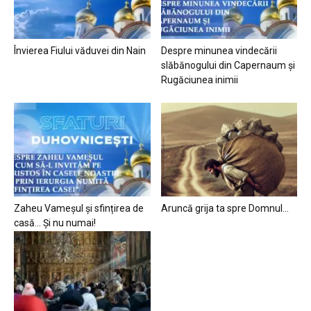
Învierea Fiului văduvei din Nain
Despre minunea vindecării
slăbănogului din Capernaum și
Rugăciunea inimii
Zaheu Vameșul și sfințirea de
Aruncă grija ta spre Domnul…
casă… Și nu numai!