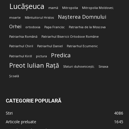
Lucășeuca
mamă
Mitropolia
Mitropolia Moldovei;
Nașterea Domnului
moarte
Mântuitorul Hristos
Orhei
ortodoxia
Papa Francisc
Patriarhia de la Moscova
Patriarhia Română
Patriarhul Bisericii Ortodoxe Române
Patriarhul Chiril
Patriarhul Daniel
Patriarhul Ecumenic
Predica
Patriarhul Kirill
pictura
Preot Iulian Rață
Sfaturi duhovnicești;
Sinaxa
Școală
CATEGORIE POPULARĂ
Stiri
4086
Articole preluate
1645