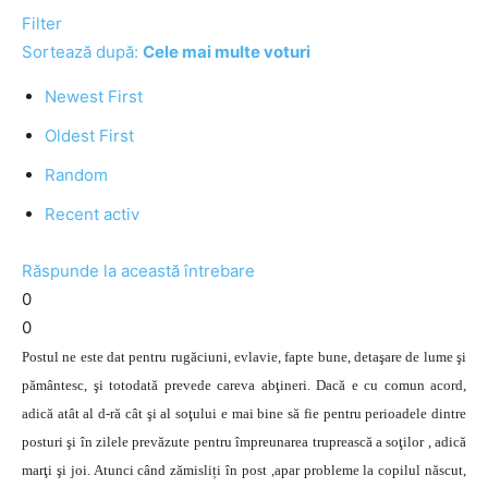
Filter
Sortează după:
Cele mai multe voturi
Newest First
Oldest First
Random
Recent activ
Răspunde la această întrebare
0
0
Postul ne este dat pentru rugăciuni, evlavie, fapte bune, detaşare de lume şi
pământesc, şi totodată prevede careva abţineri. Dacă e cu comun acord,
adică atât al d-ră cât şi al soţului e mai bine să fie pentru perioadele dintre
posturi şi în zilele prevăzute pentru împreunarea truprească a soţilor , adică
marţi şi joi. Atunci când zămisliți în post ,apar probleme la copilul născut,