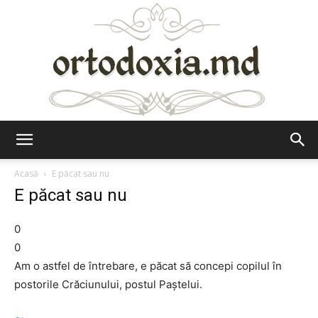
Ortodoxia.md
Acasă
E păcat sau nu
E păcat sau nu
0
0
Am o astfel de întrebare, e păcat să concepi copilul în
postorile Crăciunului, postul Paştelui.