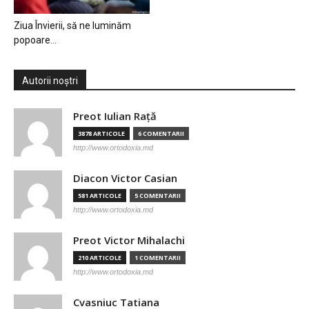
Ziua Învierii, să ne luminăm
popoare…
Autorii noștri
Preot Iulian Raţă
3878 ARTICOLE
6 COMENTARII
http://www.ortodoxia.md
Diacon Victor Casian
581 ARTICOLE
5 COMENTARII
http://www.ortodoxia.md
Preot Victor Mihalachi
210 ARTICOLE
1 COMENTARII
http://www.ortodoxia.md
Cvasniuc Tatiana