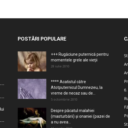
POSTĂRI POPULARE
C
+++ Rugăciune puternică pentru
St
momentele grele ale vieţii
Ar
28 iulie 2010
Ar
Pr
**** Acatistul către
Atotputernicul Dumnezeu, la
6.
vreme de necaz sau de...
Ru
5 octombrie 2010
Fă
lui
Despre păcatul malahiei
Po
(masturbării) şi onaniei (pazei de
a nu avea...
St