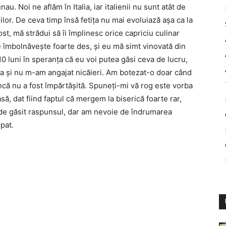
u. Noi ne aflăm în Italia, iar italienii nu sunt atât de
ilor. De ceva timp însă fetiţa nu mai evoluiază aşa ca la
st, mă strădui să îi împlinesc orice capriciu culinar
 îmbolnăveşte foarte des, şi eu mă simt vinovată din
10 luni în speranţa că eu voi putea găsi ceva de lucru,
a şi nu m-am angajat nicăieri. Am botezat-o doar când
ncă nu a fost împărtăşită. Spuneţi-mi vă rog este vorba
să, dat fiind faptul că mergem la biserică foarte rar,
 de găsit raspunsul, dar am nevoie de îndrumarea
pat.