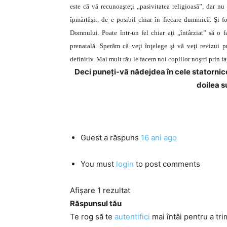
este că vă recunoaşteţi „pasivitatea religioasă”, dar nu
îpmărtăşit, de e posibil chiar în fiecare duminică. Şi fo
Domnului. Poate într-un fel chiar aţi „întârziat” să o f
prenatală. Sperăm că veţi înţelege şi vă veţi revizui p
definitiv. Mai mult rău le facem noi copiilor noştri prin f
Deci puneți-vă nădejdea în cele statornice,
doilea s
Guest
a răspuns
16 ani ago
You must
login
to post comments
Afișare 1 rezultat
Răspunsul tău
Te rog să te
autentifici
mai întâi pentru a tri