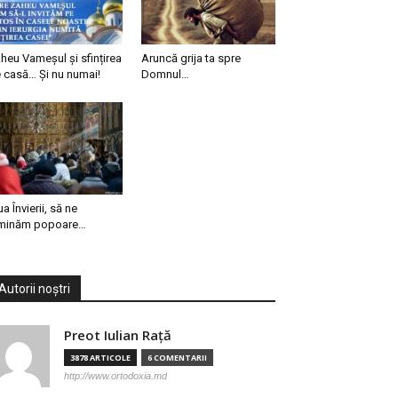
heu Vameșul și sfințirea
Aruncă grija ta spre
 casă… Și nu numai!
Domnul…
ua Învierii, să ne
minăm popoare…
Autorii noștri
Preot Iulian Raţă
3878 ARTICOLE
6 COMENTARII
http://www.ortodoxia.md