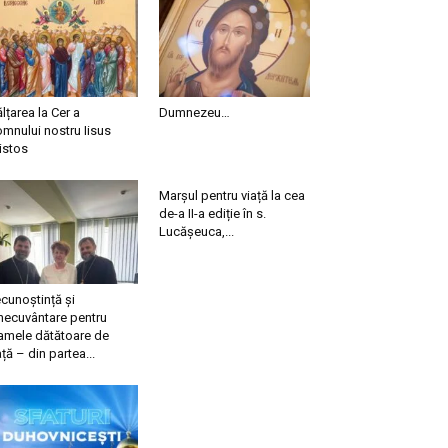
ălțarea la Cer a
Dumnezeu…
mnului nostru Iisus
istos
Marșul pentru viață la cea
de-a II-a ediție în s.
Lucășeuca,...
cunoștință și
necuvântare pentru
mele dătătoare de
ață – din partea...