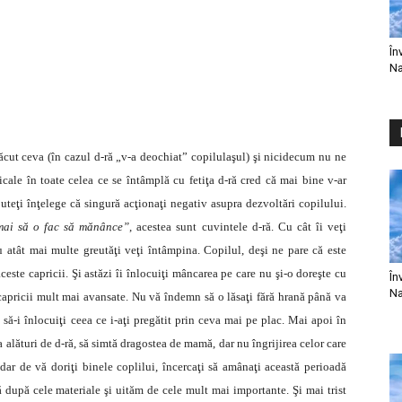
În
Na
cut ceva (în cazul d-ră „v-a deochiat” copilulaşul) şi nicidecum nu ne
cale în toate celea ce se întâmplă cu fetiţa d-ră cred că mai bine v-ar
uteţi înţelege că singură acţionaţi negativ asupra dezvoltări copilului.
umai să o fac să mănânce”
, acestea sunt cuvintele d-ră. Cu cât îi veţi
 atât mai multe greutăţi veţi întâmpina. Copilul, deşi ne pare că este
este capricii. Şi astăzi îi înlocuiţi mâncarea pe care nu şi-o doreşte cu
În
Na
i capricii mult mai avansate. Nu vă îndemn să o lăsaţi fără hrană până va
să-i înlocuiţi ceea ce i-aţi pregătit prin ceva mai pe plac. Mai apoi în
a alături de d-ră, să simtă dragostea de mamă, dar nu îngrijirea celor care
dar de vă doriţi binele coplilui, încercaţi să amânaţi această perioadă
după cele materiale şi uităm de cele mult mai importante. Şi mai trist