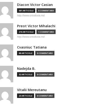
Diacon Victor Casian
581 ARTICOLE
5 COMENTARII
http://www.ortodoxia.md
Preot Victor Mihalachi
210 ARTICOLE
1 COMENTARII
http://www.ortodoxia.md
Cvasniuc Tatiana
88 ARTICOLE
0 COMENTARII
Nadejda B.
32 ARTICOLE
0 COMENTARII
Vitalii Mereutanu
23 ARTICOLE
0 COMENTARII