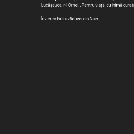
Lucășeuca, r-l Orhei: „Pentru viață, cu inimă curat
Învierea Fiului văduvei din Nain