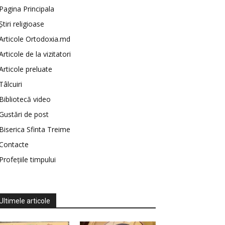
Pagina Principala
Știri religioase
Articole Ortodoxia.md
Articole de la vizitatori
Articole preluate
Tâlcuiri
Bibliotecă video
Gustări de post
Biserica Sfinta Treime
Contacte
Profețiile timpului
Ultimele articole