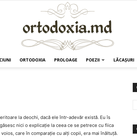
CIUNI
ORTODOXIA
PROLOAGE
POEZII
LĂCAŞURI
Ortodoxia.md
eritoare la deochi, dacă ele într-adevăr există. Eu îs
 găsesc nici o explicaţie la ceea ce se petrece cu fiica
voios, care în comparaţie cu alţi copii, era mai înăltuţă.