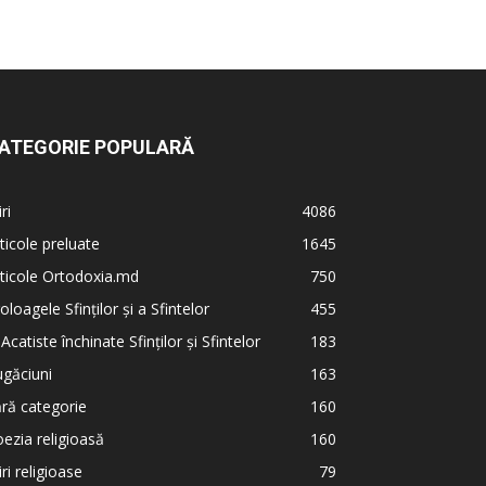
ATEGORIE POPULARĂ
iri
4086
ticole preluate
1645
ticole Ortodoxia.md
750
oloagele Sfinților și a Sfintelor
455
 Acatiste închinate Sfinților și Sfintelor
183
găciuni
163
ră categorie
160
ezia religioasă
160
iri religioase
79