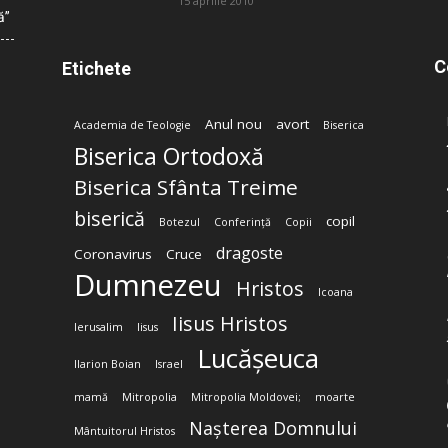
15 aprilie 2010
ă”
C
Etichete
Anul nou
avort
Academia de Teologie
Biserica
Biserica Ortodoxă
Biserica Sfânta Treime
biserică
copil
Botezul
Conferință
Copii
dragoste
Coronavirus
Cruce
Dumnezeu
Hristos
Icoana
Iisus Hristos
Ierusalim
Iisus
Lucășeuca
Ilarion Boian
Israel
mamă
Mitropolia
Mitropolia Moldovei;
moarte
Nașterea Domnului
Mântuitorul Hristos