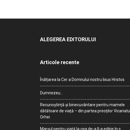
ALEGEREA EDITORULUI
Articole recente
Înălțarea la Cer a Domnului nostru Iisus Hristos
Dumnezeu…
Recunoștință și binecuvântare pentru mamele
dătătoare de viață – din partea preoților Vicariatu
Orhei
Marșul pentru viață la cea de-a II-a ediție în s.