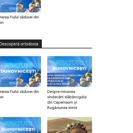
vierea Fiului văduvei din
in
Descoperă ortodoxia
vierea Fiului văduvei din
Despre minunea
in
vindecării slăbănogului
din Capernaum și
Rugăciunea inimii