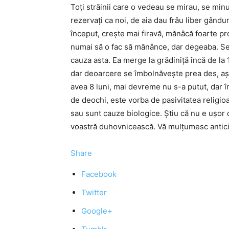
Toţi străinii care o vedeau se mirau, se minuna
rezervaţi ca noi, de aia dau frâu liber gândur
început, creşte mai firavă, mănâcă foarte pro
numai să o fac să mănânce, dar degeaba. Se
cauza asta. Ea merge la grădiniţă încă de la 
dar deoarcere se îmbolnăveşte prea des, aş
avea 8 luni, mai devreme nu s-a putut, dar î
de deochi, este vorba de pasivitatea religioa
sau sunt cauze biologice. Ştiu că nu e uşor
voastră duhovnicească. Vă mulţumesc antici
Share
Facebook
Twitter
Google+