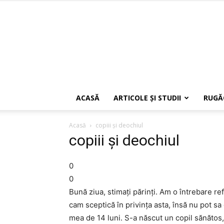
ACASĂ
ARTICOLE ŞI STUDII
RUGĂ
Acasă
copiii şi deochiul
copiii şi deochiul
0
0
Bună ziua, stimaţi părinţi. Am o întrebare ref
cam sceptică în privinţa asta, însă nu pot sa
mea de 14 luni. S-a născut un copil sănătos, 