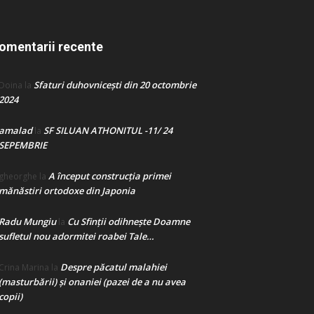
omentarii recente
Sfaturi duhovnicești din 20 octombrie
Doina
la
2024
amalad
SF SILUAN ATHONITUL -11/ 24
la
SEPEMBRIE
A început construcţia primei
gheorghe
la
mănăstiri ortodoxe din Japonia
Radu Mungiu
Cu Sfinții odihnește Doamne
la
sufletul nou adormitei roabei Tale…
Despre păcatul malahiei
Crina Marina
la
(masturbării) şi onaniei (pazei de a nu avea
copii)