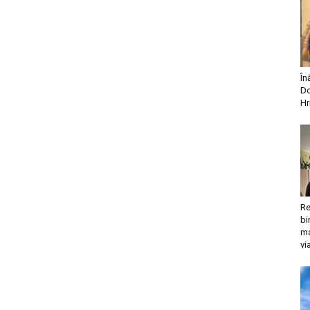
În
Do
Hr
Re
bi
ma
vi