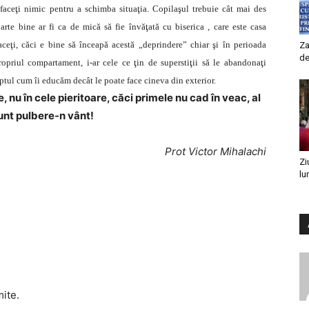
 faceţi nimic pentru a schimba situaţia. Copilaşul trebuie cât mai des
arte bine ar fi ca de mică să fie învăţată cu biserica , care este casa
aceţi, căci e bine să înceapă acestă „deprindere” chiar şi în perioada
Za
de
ropriul compartament, i-ar cele ce ţin de superstiţii să le abandonaţi
aptul cum îi educăm decât le poate face cineva din exterior.
 nu în cele pieritoare, căci primele nu cad în veac, al
unt pulbere-n vânt!
Prot Victor Mihalachi
Zi
lu
mite.