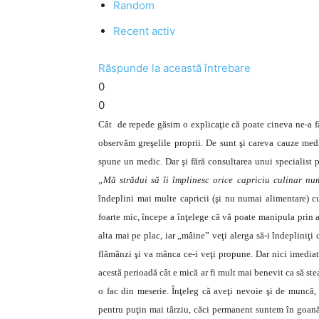
Random
Recent activ
Răspunde la această întrebare
0
0
Cât de repede găsim o explicaţie că poate cineva ne-a fă
observăm greşelile proprii. De sunt şi careva cauze medi
spune un medic. Dar şi fără consultarea unui specialist p
„Mă strădui să îi împlinesc orice capriciu culinar n
îndeplini mai multe capricii (şi nu numai alimentare) cu
foarte mic, începe a înţelege că vă poate manipula prin ac
alta mai pe plac, iar „mâine” veţi alerga să-i îndepliniţ
flămânzi şi va mânca ce-i veţi propune. Dar nici imediat 
acestă perioadă cât e mică ar fi mult mai benevit ca să ste
o fac din meserie. Înţeleg că aveţi nevoie şi de muncă, 
pentru puţin mai târziu, căci permanent suntem în goană 