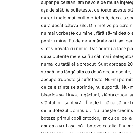
supăr pe celălalt, am nevoie de multă înţele
aşa de slăbită sufleteşte, de toate aceste st
nurorii mele mai mult o prietenă, decât o so
dura decât câteva zile. Din motive pe care n
nu mai vorbeşte cu mine , fără să-mi dea o 
pentru mine. Eu de nenumărate ori i-am ceru
simt vinovată cu nimic. Dar pentru a face pac
după puterile mele să fiu cât mai înţelegătoa
numai cu tatăl ei a crescut. Sunt aproape 2
stradă una lângă alta ca două necunoscute, su
apoape trupeşte şi sufleteşte. Nu-mi permite
de cele sfinte se aprinde, nu suportă. Nu-mi
biserică să-i învăţ rugăciuni, sfânta cruce
sfântul mir sunt vrăji. Îi este frică ca să nu-
de la Botezul Domnului. Nu iubeşte credinş
boteze primul copil ortodox, iar cu cel de-a
dar ea a vrut aşa, să-l boteze catolic. Fiul