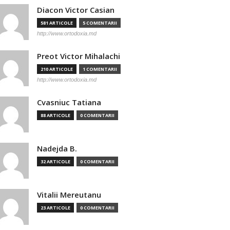
Diacon Victor Casian
581 ARTICOLE
5 COMENTARII
http://www.ortodoxia.md
Preot Victor Mihalachi
210 ARTICOLE
1 COMENTARII
http://www.ortodoxia.md
Cvasniuc Tatiana
88 ARTICOLE
0 COMENTARII
Nadejda B.
32 ARTICOLE
0 COMENTARII
Vitalii Mereutanu
23 ARTICOLE
0 COMENTARII