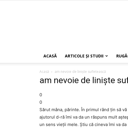
ACASĂ
ARTICOLE ŞI STUDII
RUGĂ
Acasă
am nevoie de linişte sufletească
am nevoie de linişte su
0
0
Sărut mâna, părinte. În primul rând ţin să v
ajutorul d-ră îmi va da un răspuns mult aşt
un sens vieţii mele. Ştiu că cineva îmi va da