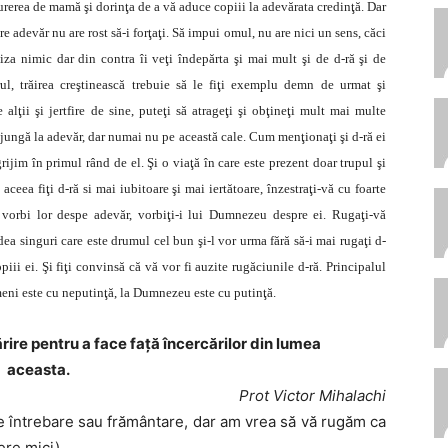
durerea de mamă
şi dorinţa
de a
vă aduce copiii la adevărata credinţă. Dar
re adevăr nu are rost să-i forţaţi. Să impui omul, nu are nici un sens, căci
za nimic dar din contra îi veţi îndepărta şi mai mult şi de d-ră şi de
rul, trăirea creştinească trebuie să le fiţi exemplu demn de urmat şi
 alţii şi jertfire de sine, puteţi să atrageţi şi obţineţi mult mai multe
ă ajungă la adevăr, dar numai nu pe această cale. Cum menţionaţi şi d-ră ei
ijim în primul rând de el. Şi o viaţă în care este prezent doar trupul şi
 aceea fiţi d-ră si mai iubitoare şi mai iertătoare, înzestraţi-vă cu foarte
i vorbi lor despe adevăr, vorbiţi-i lui Dumnezeu despre ei. Rugaţi-vă
ea singuri care este drumul cel bun şi-l vor urma fără să-i mai rugaţi d-
ii ei. Şi fiţi convinsă că vă vor fi auzite rugăciunile d-ră. Principalul
eni este cu neputinţă, la Dumnezeu este cu putinţă.
ire pentru a face față încercărilor din lumea
aceasta.
Prot Victor Mihalachi
ce întrebare sau frământare, dar am vrea să vă rugăm ca
ere mici).