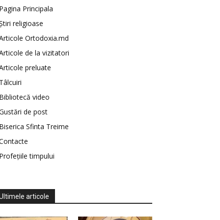
Pagina Principala
Știri religioase
Articole Ortodoxia.md
Articole de la vizitatori
Articole preluate
Tâlcuiri
Bibliotecă video
Gustări de post
Biserica Sfinta Treime
Contacte
Profețiile timpului
Ultimele articole