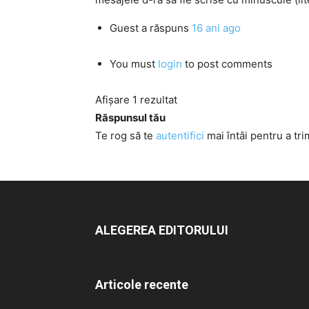
Guest
a răspuns
16 ani ago
You must
login
to post comments
Afișare 1 rezultat
Răspunsul tău
Te rog să te
autentifici
mai întâi pentru a tri
ALEGEREA EDITORULUI
Articole recente