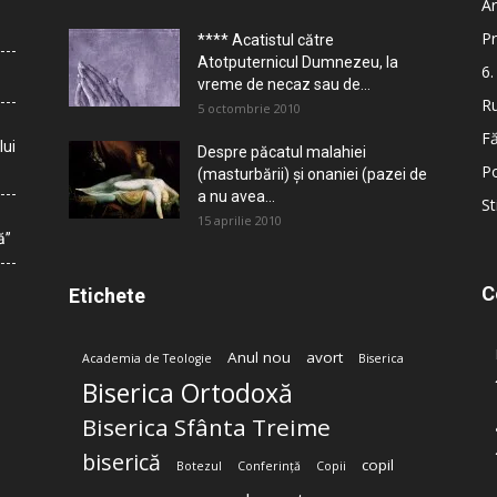
Ar
Pr
**** Acatistul către
Atotputernicul Dumnezeu, la
6.
vreme de necaz sau de...
Ru
5 octombrie 2010
Fă
lui
Despre păcatul malahiei
Po
(masturbării) şi onaniei (pazei de
a nu avea...
St
15 aprilie 2010
ă”
C
Etichete
Anul nou
avort
Academia de Teologie
Biserica
Biserica Ortodoxă
Biserica Sfânta Treime
biserică
copil
Botezul
Conferință
Copii