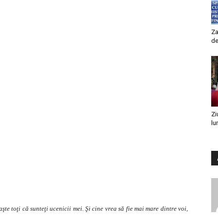
Za
de
Zi
lu
şte toţi că sunteţi ucenicii mei. Şi cine vrea să fie mai mare dintre voi,