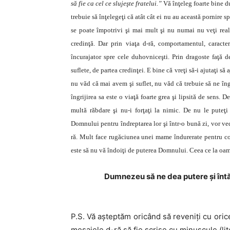
să fie ca cel ce slujeşte fratelui.”
Vă înţeleg foarte bine 
trebuie să înţelegeţi că atât cât ei nu au această pornire sp
se poate împotrivi şi mai mult şi nu numai nu veţi reali
credinţă. Dar prin viaţa d-ră, comportamentul, caracte
încurajator spre cele duhovniceşti. Prin dragoste faţă de
suflete, de partea credinţei. E bine că vreţi să-i ajutaţi s
nu văd că mai avem şi suflet, nu văd că trebuie să ne îngr
îngrijirea sa este o viaţă foarte grea şi lipsită de sens. De
multă răbdare şi nu-i forţaţi la nimic. De nu le puteţ
Domnului pentru îndreptarea lor şi într-o bună zi, vor ved
ră. Mult face rugăciunea unei mame îndurerate pentru copi
este să nu vă îndoiţi de puterea Domnului. Ceea ce la oam
Dumnezeu să ne dea putere și întăr
P.S. Vă aşteptăm oricând să reveniţi cu ori
mesajele d-ră să fie scrise cu minuscule (lit