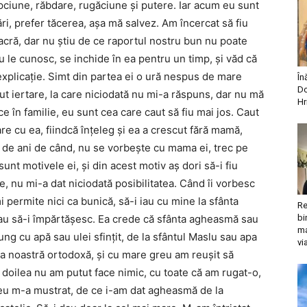
pciune, răbdare, rugăciune şi putere. Iar acum eu sunt
ări, prefer tăcerea, aşa mă salvez. Am încercat să fiu
acră, dar nu ştiu de ce raportul nostru bun nu poate
u le cunosc, se inchide în ea pentru un timp, şi văd că
explicaţie. Simt din partea ei o ură nespus de mare
În
Do
t iertare, la care niciodată nu mi-a răspuns, dar nu mă
Hr
e în familie, eu sunt cea care caut să fiu mai jos. Caut
re cu ea, fiindcă înţeleg şi ea a crescut fără mamă,
0 de ani de când, nu se vorbeşte cu mama ei, trec pe
nt motivele ei, şi din acest motiv aş dori să-i fiu
, nu mi-a dat niciodată posibilitatea. Când îi vorbesc
 permite nici ca bunică, să-i iau cu mine la sfânta
Re
 sau să-i împărtăşesc. Ea crede că sfânta agheasmă sau
bi
ma
I ung cu apă sau ulei sfinţit, de la sfântul Maslu sau apa
vi
a noastră ortodoxă, şi cu mare greu am reuşit să
l doilea nu am putut face nimic, cu toate că am rugat-o,
 meu m-a mustrat, de ce i-am dat agheasmă de la