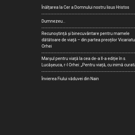
Înălțarea la Cer a Domnului nostru Iisus Hristos
Dumnezeu…
Recunoștință și binecuvântare pentru mamele
dătătoare de viață – din partea preoților Vicariatu
Orhei
Marșul pentru viață la cea de-a II-a ediție în s.
Lucășeuca, r-l Orhei: „Pentru viață, cu inimă curat
Învierea Fiului văduvei din Nain