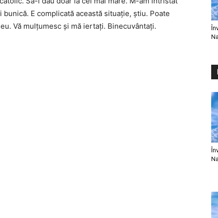
catolic. Să-i dau doar la cel mai mare. M-am întristat
bunică. E complicată această situaţie, ştiu. Poate
 eu. Vă mulţumesc şi mă iertaţi. Binecuvântaţi.
În
Na
În
Na