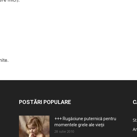
mite.
POSTĂRI POPULARE
C
+++ Rugăciune puternică pentru
St
momentele grele ale vieţii
Ar
28 iulie 2010