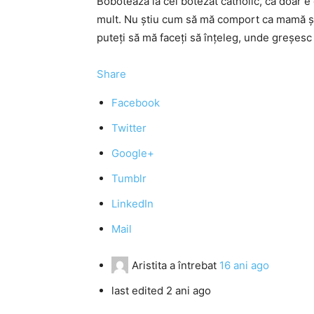
Bobotează la cel botezat catholic, că doar e 
mult. Nu ştiu cum să mă comport ca mamă şi 
puteţi să mă faceţi să înţeleg, unde greşesc
Share
Facebook
Twitter
Google+
Tumblr
LinkedIn
Mail
Aristita
a întrebat
16 ani ago
last edited 2 ani ago