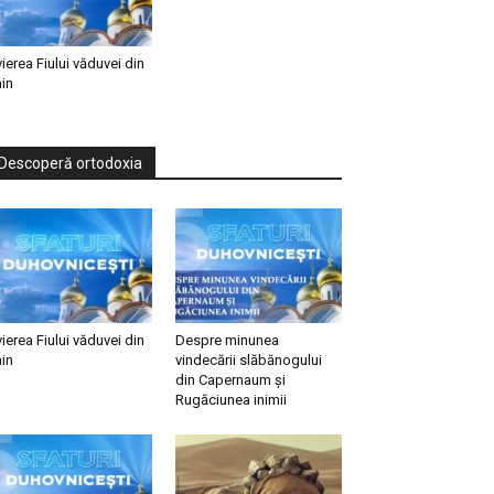
vierea Fiului văduvei din
in
Descoperă ortodoxia
vierea Fiului văduvei din
Despre minunea
in
vindecării slăbănogului
din Capernaum și
Rugăciunea inimii