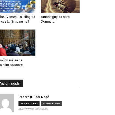
heu Vameșul și sfințirea
Aruncă grija ta spre
 casă… Și nu numai!
Domnul…
ua Învierii, să ne
minăm popoare…
Autorii noștri
Preot Iulian Raţă
3878 ARTICOLE
6 COMENTARII
http://www.ortodoxia.md