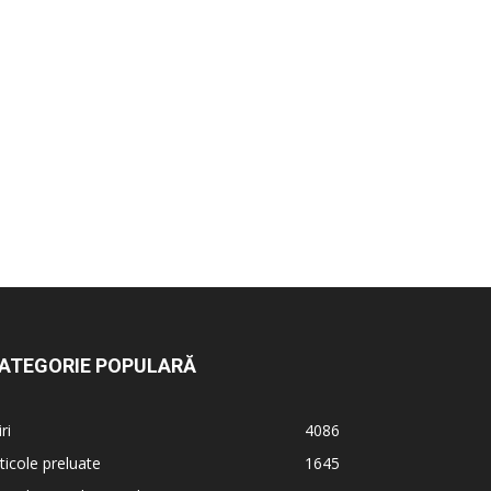
ATEGORIE POPULARĂ
iri
4086
ticole preluate
1645