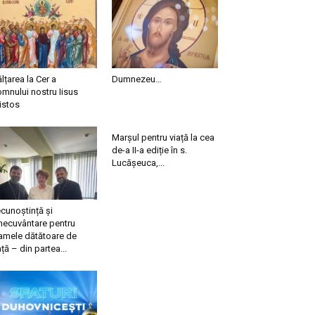
ălțarea la Cer a
Dumnezeu…
mnului nostru Iisus
istos
Marșul pentru viață la cea
de-a II-a ediție în s.
Lucășeuca,...
cunoștință și
necuvântare pentru
mele dătătoare de
ață – din partea...