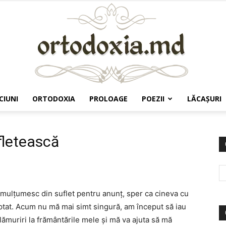
CIUNI
ORTODOXIA
PROLOAGE
POEZII
LĂCAŞURI
Ortodoxia.md
fletească
ă mulţumesc din suflet pentru anunţ, sper ca cineva cu
eptat. Acum nu mă mai simt singură, am început să iau
 lămuriri la frământările mele şi mă va ajuta să mă