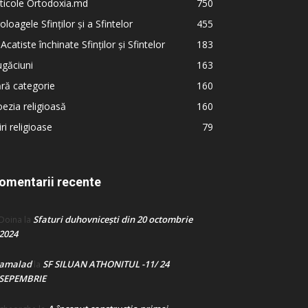
ticole Ortodoxia.md
750
oloagele Sfinților și a Sfintelor
455
 Acatiste închinate Sfinților și Sfintelor
183
găciuni
163
ră categorie
160
ezia religioasă
160
iri religioase
79
omentarii recente
Sfaturi duhovnicești din 20 octombrie
Doina
la
2024
amalad
SF SILUAN ATHONITUL -11/ 24
la
SEPEMBRIE