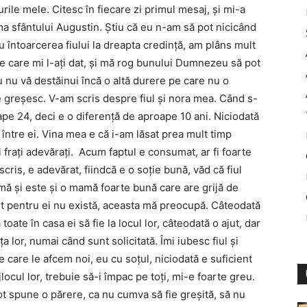
ile mele. Citesc în fiecare zi primul mesaj, şi mi-a
ma sfântului Augustin. Ştiu că eu n-am să pot nicicând
ru întoarcerea fiului la dreapta credinţă, am plâns mult
e care mi l-aţi dat, şi mă rog bunului Dumnezeu să pot
 nu vă destăinui încă o altă durere pe care nu o
de greşesc. V-am scris despre fiul şi nora mea. Când s-
ape 24, deci e o diferenţă de aproape 10 ani. Niciodată
 între ei. Vina mea e că i-am lăsat prea mult timp
fraţi adevăraţi. Acum faptul e consumat, ar fi foarte
cris, e adevărat, fiindcă e o soţie bună, văd că fiul
mă şi este şi o mamă foarte bună care are grijă de
flet pentru ei nu există, aceasta mă preocupă. Câteodată
toate în casa ei să fie la locul lor, câteodată o ajut, dar
a lor, numai când sunt solicitată. Îmi iubesc fiul şi
pe care le afcem noi, eu cu soţul, niciodată e suficient
locul lor, trebuie să-i împac pe toţi, mi-e foarte greu.
t spune o părere, ca nu cumva să fie greşită, să nu