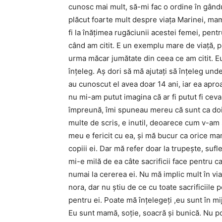
cunosc mai mult, să-mi fac o ordine în gândur
plăcut foarte mult despre viaţa Marinei, ma
fi la înăţimea rugăciunii acestei femei, pent
când am citit. E un exemplu mare de viaţă, p
urma măcar jumătate din ceea ce am citit. Eu
înţeleg. Aş dori să mă ajutaţi să înţeleg un
au cunoscut el avea doar 14 ani, iar ea apro
nu mi-am putut imagina că ar fi putut fi ceva
împreună, îmi spuneau mereu că sunt ca doi 
multe de scris, e inutil, deoarece cum v-am s
meu e fericit cu ea, şi mă bucur ca orice ma
copiii ei. Dar mă refer doar la trupeşte, su
mi-e milă de ea câte sacrificii face pentru ca 
numai la cererea ei. Nu mă implic mult în viaţ
nora, dar nu ştiu de ce cu toate sacrificiile 
pentru ei. Poate mă înţelegeţi ,eu sunt în mij
Eu sunt mamă, soţie, soacră şi bunică. Nu po