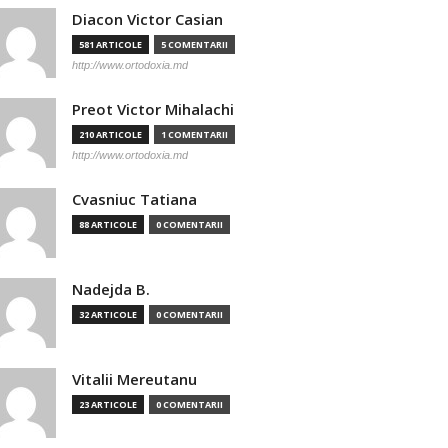
Diacon Victor Casian
581 ARTICOLE
5 COMENTARII
http://www.ortodoxia.md
Preot Victor Mihalachi
210 ARTICOLE
1 COMENTARII
http://www.ortodoxia.md
Cvasniuc Tatiana
88 ARTICOLE
0 COMENTARII
Nadejda B.
32 ARTICOLE
0 COMENTARII
Vitalii Mereutanu
23 ARTICOLE
0 COMENTARII