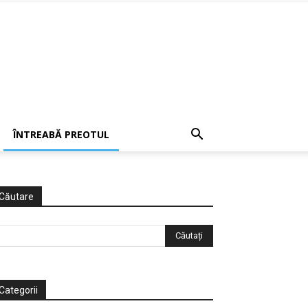
ÎNTREABĂ PREOTUL
Căutare
Categorii