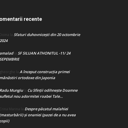
omentarii recente
Sfaturi duhovnicești din 20 octombrie
Doina
la
2024
amalad
SF SILUAN ATHONITUL -11/ 24
la
SEPEMBRIE
A început construcţia primei
gheorghe
la
mănăstiri ortodoxe din Japonia
Radu Mungiu
Cu Sfinții odihnește Doamne
la
sufletul nou adormitei roabei Tale…
Despre păcatul malahiei
Crina Marina
la
(masturbării) şi onaniei (pazei de a nu avea
copii)