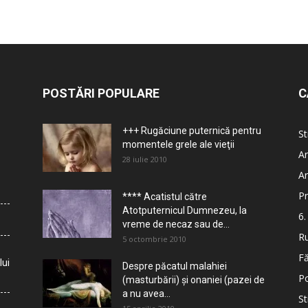
POSTĂRI POPULARE
C
+++ Rugăciune puternică pentru
St
momentele grele ale vieţii
Ar
28 iulie 2010
Ar
Pr
**** Acatistul către
Atotputernicul Dumnezeu, la
6.
vreme de necaz sau de...
Ru
5 octombrie 2010
Fă
lui
Despre păcatul malahiei
Po
(masturbării) şi onaniei (pazei de
a nu avea...
St