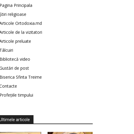
Pagina Principala
Știri religioase
Articole Ortodoxia.md
Articole de la vizitatori
Articole preluate
Tâlcuiri
Bibliotecă video
Gustări de post
Biserica Sfinta Treime
Contacte
Profețiile timpului
Ultimele articole