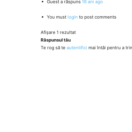
Guest
a răspuns
16 ani ago
You must
login
to post comments
Afișare 1 rezultat
Răspunsul tău
Te rog să te
autentifici
mai întâi pentru a tri