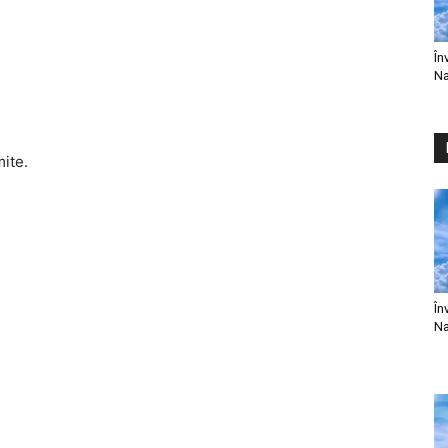
În
Na
mite.
În
Na