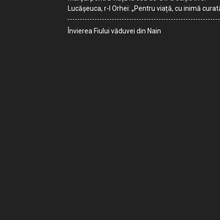
Lucășeuca, r-l Orhei: „Pentru viață, cu inimă curat
Învierea Fiului văduvei din Nain