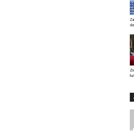
Za
de
Zi
lu