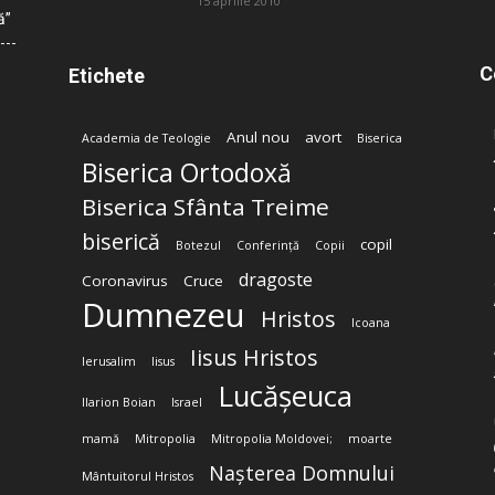
15 aprilie 2010
ă”
C
Etichete
Anul nou
avort
Academia de Teologie
Biserica
Biserica Ortodoxă
Biserica Sfânta Treime
biserică
copil
Botezul
Conferință
Copii
dragoste
Coronavirus
Cruce
Dumnezeu
Hristos
Icoana
Iisus Hristos
Ierusalim
Iisus
Lucășeuca
Ilarion Boian
Israel
mamă
Mitropolia
Mitropolia Moldovei;
moarte
Nașterea Domnului
Mântuitorul Hristos