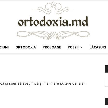
CIUNI
ORTODOXIA
PROLOAGE
POEZII
LĂCAŞURI
Ortodoxia.md
ă şi sper să aveţi încă şi mai mare putere de la sf.