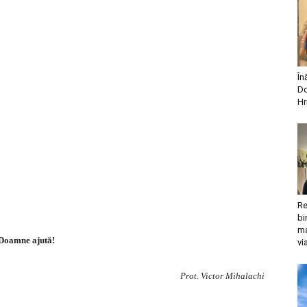
În
Do
Hr
Re
bi
ma
Doamne ajută!
vi
Prot. Victor Mihalachi