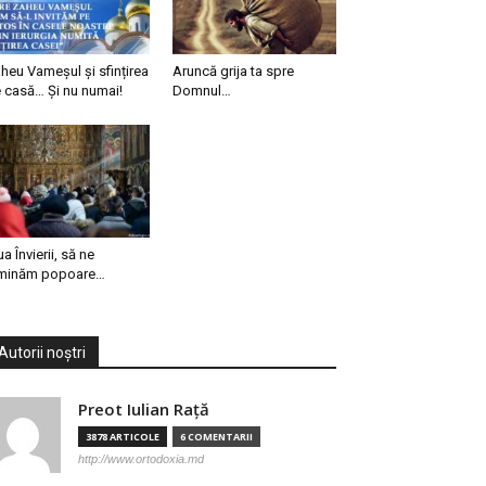
heu Vameșul și sfințirea
Aruncă grija ta spre
 casă… Și nu numai!
Domnul…
ua Învierii, să ne
minăm popoare…
Autorii noștri
Preot Iulian Raţă
3878 ARTICOLE
6 COMENTARII
http://www.ortodoxia.md