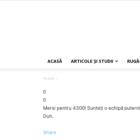
ACASĂ
ARTICOLE ŞI STUDII
RUGĂ
Acasă
0
0
Mersi pentru 4300! Sunteţi o echipă puternic
Duh.
Share