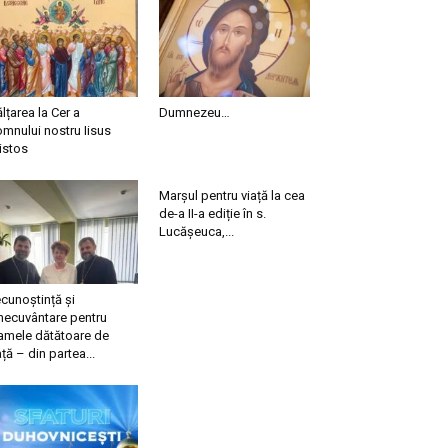
ălțarea la Cer a
Dumnezeu…
mnului nostru Iisus
istos
Marșul pentru viață la cea
de-a II-a ediție în s.
Lucășeuca,...
cunoștință și
necuvântare pentru
mele dătătoare de
ață – din partea...