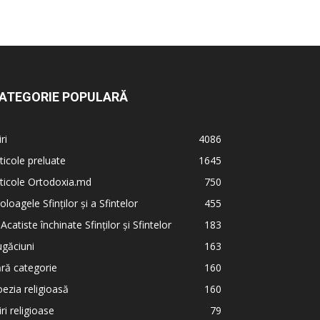
ATEGORIE POPULARĂ
iri
4086
ticole preluate
1645
ticole Ortodoxia.md
750
oloagele Sfinților și a Sfintelor
455
 Acatiste închinate Sfinților și Sfintelor
183
găciuni
163
ră categorie
160
ezia religioasă
160
iri religioase
79