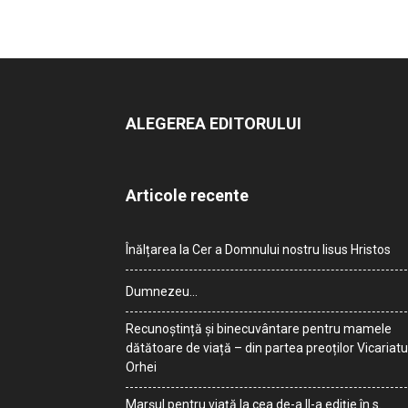
ALEGEREA EDITORULUI
Articole recente
Înălțarea la Cer a Domnului nostru Iisus Hristos
Dumnezeu…
Recunoștință și binecuvântare pentru mamele
dătătoare de viață – din partea preoților Vicariatu
Orhei
Marșul pentru viață la cea de-a II-a ediție în s.