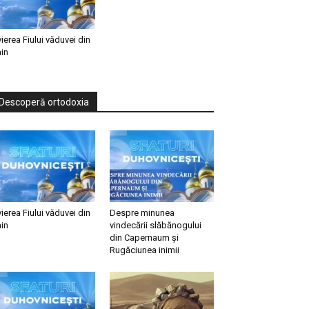
vierea Fiului văduvei din
in
Descoperă ortodoxia
vierea Fiului văduvei din
Despre minunea
in
vindecării slăbănogului
din Capernaum și
Rugăciunea inimii