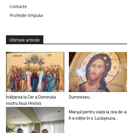
Contacte
Profețiile timpului
Ultimele articole
Înălțarea la Cer a Domnului
Dumnezeu…
nostru Iisus Hristos
Marșul pentru viață la cea de-a
II-a ediție în s. Lucășeuca,...