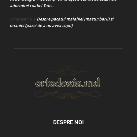
adormitei roabei Tale…
Despre păcatul malahiei (masturbării) şi
Crina Marina
la
onaniei (pazei de a nu avea copii)
DESPRE NOI