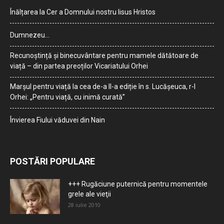
Înălțarea la Cer a Domnului nostru Iisus Hristos
Dumnezeu…
Recunoștință și binecuvântare pentru mamele dătătoare de
viață – din partea preoților Vicariatului Orhei
Marșul pentru viață la cea de-a II-a ediție în s. Lucășeuca, r-l
Orhei: „Pentru viață, cu inimă curată”
Învierea Fiului văduvei din Nain
POSTĂRI POPULARE
+++ Rugăciune puternică pentru momentele
grele ale vieţii
28 iulie 2010