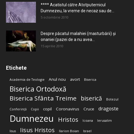
**** Acatistul către Atotputernicul
Dumnezeu, la vreme de necaz sau de...
5 octombrie 2010
Despre păcatul malahiei (masturbării) şi
onaniei (pazei de a nu avea...
15 aprilie 2010
Etichete
Anul nou
avort
Academia de Teologie
Biserica
Biserica Ortodoxă
Biserica Sfânta Treime
biserică
Botezul
dragoste
copil
Coronavirus
Cruce
Conferință
Copii
Dumnezeu
Hristos
Icoana
Ierusalim
Iisus Hristos
Iisus
Ilarion Boian
Israel