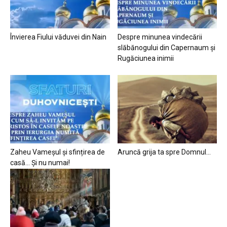
Învierea Fiului văduvei din Nain
Despre minunea vindecării
slăbănogului din Capernaum și
Rugăciunea inimii
Zaheu Vameșul și sfințirea de
Aruncă grija ta spre Domnul…
casă… Și nu numai!