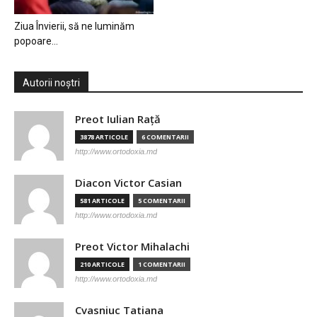
Ziua Învierii, să ne luminăm
popoare…
Autorii noștri
Preot Iulian Raţă
3878 ARTICOLE
6 COMENTARII
http://www.ortodoxia.md
Diacon Victor Casian
581 ARTICOLE
5 COMENTARII
http://www.ortodoxia.md
Preot Victor Mihalachi
210 ARTICOLE
1 COMENTARII
http://www.ortodoxia.md
Cvasniuc Tatiana