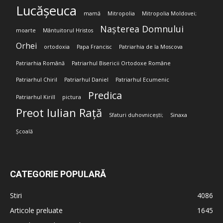
Lucășeuca
mamă
Mitropolia
Mitropolia Moldovei;
Nașterea Domnului
moarte
Mântuitorul Hristos
Orhei
ortodoxia
Papa Francisc
Patriarhia de la Moscova
Patriarhia Română
Patriarhul Bisericii Ortodoxe Române
Patriarhul Chiril
Patriarhul Daniel
Patriarhul Ecumenic
Predica
Patriarhul Kirill
pictura
Preot Iulian Rață
Sfaturi duhovnicești;
Sinaxa
Școală
CATEGORIE POPULARĂ
Stiri
4086
Articole preluate
1645