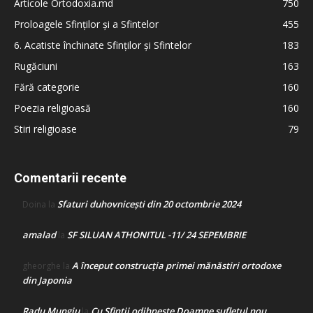
Articole Ortodoxia.md
750
Proloagele Sfinților și a Sfintelor
455
6. Acatiste închinate Sfinților și Sfintelor
183
Rugăciuni
163
Fără categorie
160
Poezia religioasă
160
Stiri religioase
79
Comentarii recente
Sfaturi duhovnicești din 20 octombrie 2024
Doina
la
amalad
SF SILUAN ATHONITUL -11/ 24 SEPEMBRIE
la
A început construcţia primei mănăstiri ortodoxe
gheorghe
la
din Japonia
Radu Mungiu
Cu Sfinții odihnește Doamne sufletul nou
la