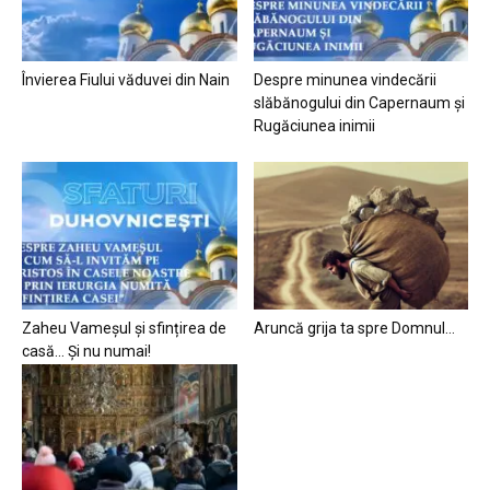
Învierea Fiului văduvei din Nain
Despre minunea vindecării
slăbănogului din Capernaum și
Rugăciunea inimii
Zaheu Vameșul și sfințirea de
Aruncă grija ta spre Domnul…
casă… Și nu numai!