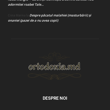
adormitei roabei Tale…
Despre păcatul malahiei (masturbării) şi
Crina Marina
la
onaniei (pazei de a nu avea copii)
DESPRE NOI