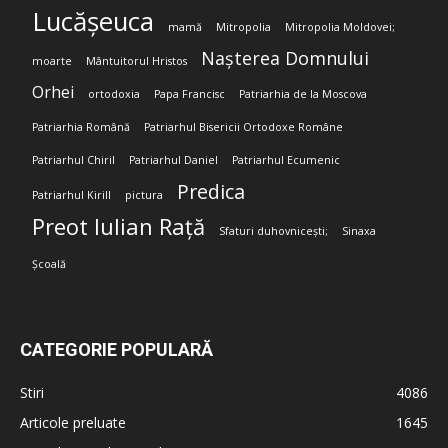
Lucășeuca
mamă
Mitropolia
Mitropolia Moldovei;
Nașterea Domnului
moarte
Mântuitorul Hristos
Orhei
ortodoxia
Papa Francisc
Patriarhia de la Moscova
Patriarhia Română
Patriarhul Bisericii Ortodoxe Române
Patriarhul Chiril
Patriarhul Daniel
Patriarhul Ecumenic
Predica
Patriarhul Kirill
pictura
Preot Iulian Rață
Sfaturi duhovnicești;
Sinaxa
Școală
CATEGORIE POPULARĂ
Stiri
4086
Articole preluate
1645