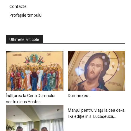
Contacte
Profețiile timpului
Ultimele articole
Înălțarea la Cer a Domnului
Dumnezeu…
nostru Iisus Hristos
Marșul pentru viață la cea de-a
II-a ediție în s. Lucășeuca,...