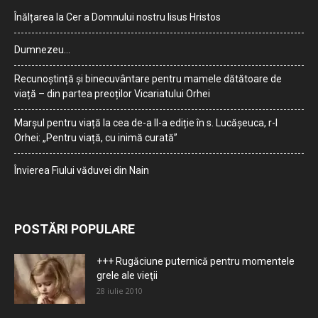
Înălțarea la Cer a Domnului nostru Iisus Hristos
Dumnezeu…
Recunoștință și binecuvântare pentru mamele dătătoare de
viață – din partea preoților Vicariatului Orhei
Marșul pentru viață la cea de-a II-a ediție în s. Lucășeuca, r-l
Orhei: „Pentru viață, cu inimă curată”
Învierea Fiului văduvei din Nain
POSTĂRI POPULARE
+++ Rugăciune puternică pentru momentele
grele ale vieţii
28 iulie 2010