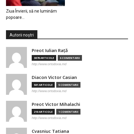
Ziua Învierii, să ne luminăm
popoare…
Autorii noștri
Preot Iulian Raţă
3878 ARTICOLE
6 COMENTARII
http://www.ortodoxia.md
Diacon Victor Casian
581 ARTICOLE
5 COMENTARII
http://www.ortodoxia.md
Preot Victor Mihalachi
210 ARTICOLE
1 COMENTARII
http://www.ortodoxia.md
Cvasniuc Tatiana