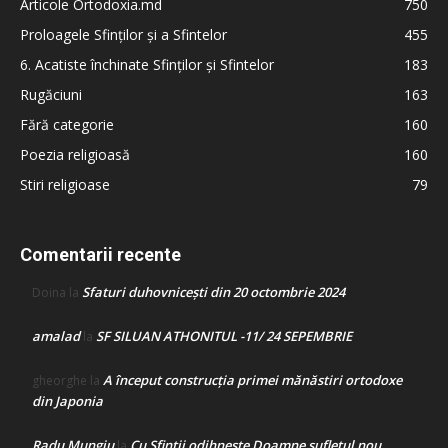
Articole Ortodoxia.md
750
Proloagele Sfinților și a Sfintelor
455
6. Acatiste închinate Sfinților și Sfintelor
183
Rugăciuni
163
Fără categorie
160
Poezia religioasă
160
Stiri religioase
79
Comentarii recente
Sfaturi duhovnicești din 20 octombrie 2024
Doina
la
amalad
SF SILUAN ATHONITUL -11/ 24 SEPEMBRIE
la
A început construcţia primei mănăstiri ortodoxe
gheorghe
la
din Japonia
Radu Mungiu
Cu Sfinții odihnește Doamne sufletul nou
la