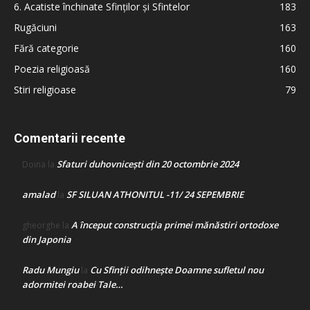
6. Acatiste închinate Sfinților și Sfintelor
183
Rugăciuni
163
Fără categorie
160
Poezia religioasă
160
Stiri religioase
79
Comentarii recente
Sfaturi duhovnicești din 20 octombrie 2024
Doina
la
amalad
SF SILUAN ATHONITUL -11/ 24 SEPEMBRIE
la
A început construcţia primei mănăstiri ortodoxe
gheorghe
la
din Japonia
Radu Mungiu
Cu Sfinții odihnește Doamne sufletul nou
la
adormitei roabei Tale…