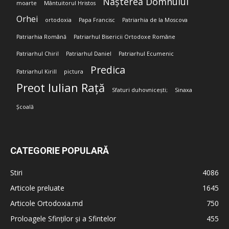
Nașterea Domnului
moarte
Mântuitorul Hristos
Orhei
ortodoxia
Papa Francisc
Patriarhia de la Moscova
Patriarhia Română
Patriarhul Bisericii Ortodoxe Române
Patriarhul Chiril
Patriarhul Daniel
Patriarhul Ecumenic
Predica
Patriarhul Kirill
pictura
Preot Iulian Rață
Sfaturi duhovnicești;
Sinaxa
Școală
CATEGORIE POPULARĂ
Stiri
4086
Articole preluate
1645
Articole Ortodoxia.md
750
Proloagele Sfinților și a Sfintelor
455