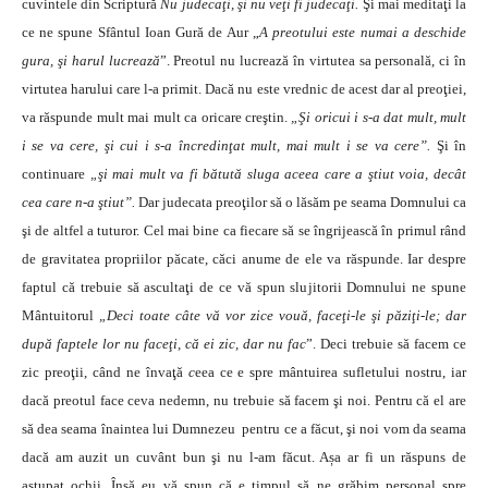
cuvintele din Scriptură
Nu judecaţi, şi nu veţi fi judecaţi.
Şi mai meditaţi la
ce ne spune Sfântul
Ioan Gură de Aur
„
A preotului este numai a deschide
gura, şi harul lucrează
”. Preotul nu lucrează în virtutea sa personală, ci în
virtutea harului care l-a primit. Dacă nu este vrednic de acest dar al preoţiei,
va răspunde mult mai mult ca oricare creştin.
„Şi oricui i s-a dat mult, mult
i se va cere, şi cui i s-a încredinţat mult, mai mult i se va cere”.
Şi în
continuare
„
şi mai mult va fi bătută sluga aceea care a ştiut voia, decât
cea care n-a ştiut”.
Dar judecata preoţilor să o lăsăm pe seama Domnului
ca
şi de altfel a tuturor.
Cel mai bine ca fiecare să se îngrijească în primul rând
de gravitatea propriilor păcate, căci anume de ele va răspunde. Iar despre
faptul că trebuie să ascultaţi de ce vă spun slujitorii Domnului ne spune
Mântuitorul
„Deci toate câte vă vor zice vouă, faceţi-le şi păziţi-le; dar
după faptele lor nu faceţi, că ei zic, dar nu fac
”.
Deci trebuie să facem ce
zic preoţii, când ne învaţă
c
eea ce e spre mântuirea sufletului nostru, iar
dacă preotul face ceva nedemn, nu trebuie să facem şi noi. Pentru că el are
să dea seama înaintea lui Dumnezeu pentru ce a făcut, şi noi vom da seama
dacă am auzit un cuvânt bun şi nu l-am făcut. Așa ar fi un răspuns de
astupat ochii. Însă eu vă spun că e timpul să ne grăbim personal spre