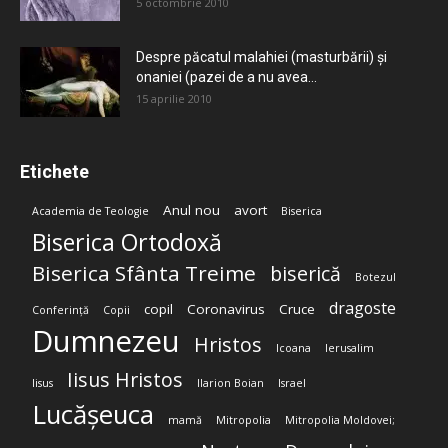
5 octombrie 2010
Despre păcatul malahiei (masturbării) şi
onaniei (pazei de a nu avea...
15 aprilie 2010
Etichete
Anul nou
avort
Academia de Teologie
Biserica
Biserica Ortodoxă
Biserica Sfânta Treime
biserică
Botezul
dragoste
copil
Coronavirus
Cruce
Conferință
Copii
Dumnezeu
Hristos
Icoana
Ierusalim
Iisus Hristos
Iisus
Ilarion Boian
Israel
Lucășeuca
mamă
Mitropolia
Mitropolia Moldovei;