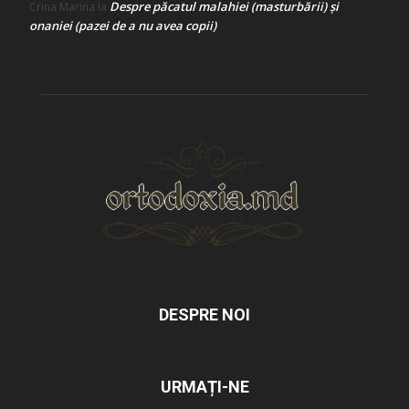
Despre păcatul malahiei (masturbării) şi
Crina Marina
la
onaniei (pazei de a nu avea copii)
DESPRE NOI
URMAȚI-NE