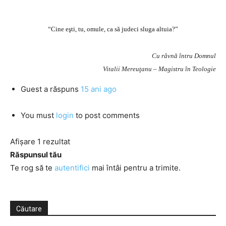
“Cine eşti, tu, omule, ca să judeci sluga altuia?”
Cu râvnă întru Domnul
Vitalii Mereuţanu – Magistru în Teologie
Guest
a răspuns
15 ani ago
You must
login
to post comments
Afișare 1 rezultat
Răspunsul tău
Te rog să te
autentifici
mai întâi pentru a trimite.
Căutare