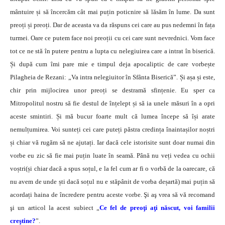
mântuire și să încercăm cât mai puțin poticnire să lăsăm în lume. Da sunt
preoți și preoți. Dar de aceasta va da răspuns cei care au pus nedemni în fața
turmei. Oare ce putem face noi preoții cu cei care sunt nevrednici. Vom face
tot ce ne stă în putere pentru a lupta cu nelegiuirea care a intrat în biserică.
Și după cum îmi pare mie e timpul deja apocaliptic de care vorbește
Pilagheia de Rezani: „Va intra nelegiuitor în Sfânta Biserică”. Și așa și este,
chir prin mijlocirea unor preoți se destramă sfințenie. Eu sper ca
Mitropolitul nostru să fie destul de înțelept și să ia unele măsuri în a opri
aceste smintiri. Și mă bucur foarte mult că lumea începe să își arate
nemulțumirea. Voi sunteți cei care puteți păstra credința înaintașilor noștri
și chiar vă rugăm să ne ajutați. Iar dacă cele istorisite sunt doar numai din
vorbe eu zic să fie mai puțin luate în seamă. Până nu veți vedea cu ochii
voștri(și chiar dacă a spus soțul, e la fel cum ar fi o vorbă de la oarecare, că
nu avem de unde ști dacă soțul nu e stăpânit de vorba deșartă) mai puțin să
acordați haina de încredere pentru aceste vorbe. Şi aş vrea să vă recomand
şi un articol la acest subiect „
Ce fel de preoţi aţi născut, voi familii
creştine?
”.