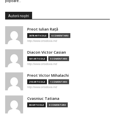
popoare…
Autorii noștri
Preot Iulian Raţă
3878 ARTICOLE
6 COMENTARII
http://www.ortodoxia.md
Diacon Victor Casian
581 ARTICOLE
5 COMENTARII
http://www.ortodoxia.md
Preot Victor Mihalachi
210 ARTICOLE
1 COMENTARII
http://www.ortodoxia.md
Cvasniuc Tatiana
88 ARTICOLE
0 COMENTARII