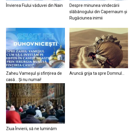
Învierea Fiului văduvei din Nain
Despre minunea vindecării
slăbănogului din Capernaum și
Rugăciunea inimii
Zaheu Vameșul și sfințirea de
Aruncă grija ta spre Domnul…
casă… Și nu numai!
Ziua Învierii, să ne luminăm