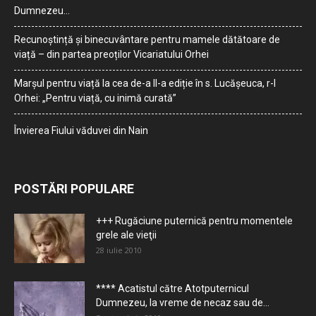
Dumnezeu…
Recunoștință și binecuvântare pentru mamele dătătoare de
viață – din partea preoților Vicariatului Orhei
Marșul pentru viață la cea de-a II-a ediție în s. Lucășeuca, r-l
Orhei: „Pentru viață, cu inimă curată”
Învierea Fiului văduvei din Nain
POSTĂRI POPULARE
+++ Rugăciune puternică pentru momentele
grele ale vieţii
28 iulie 2010
**** Acatistul către Atotputernicul
Dumnezeu, la vreme de necaz sau de...