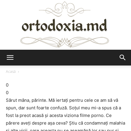
Ortodoxia.md
Acasă
0
0
Sărut mâna, părinte. Mă iertaţi pentru cele ce am să vă
spun, dar sunt foarte confuză. Soţul meu mi-a spus că a
fost la preot acasă şi acesta viziona filme porno. Ce
părere aveţi despre aşa ceva? Ştiu că condamnaţi malahia
şi alte vicii, oare aceasta nu se aseamănă lor sau pur şi