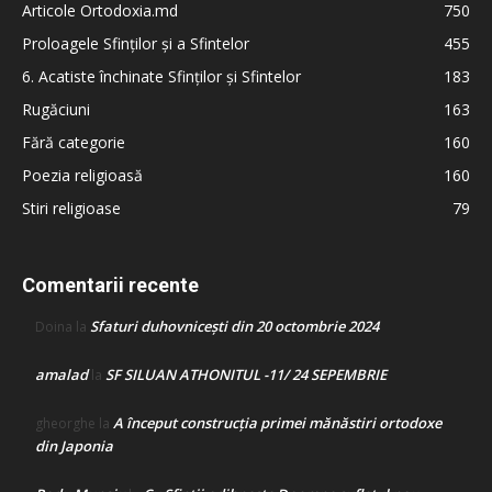
Articole Ortodoxia.md
750
Proloagele Sfinților și a Sfintelor
455
6. Acatiste închinate Sfinților și Sfintelor
183
Rugăciuni
163
Fără categorie
160
Poezia religioasă
160
Stiri religioase
79
Comentarii recente
Sfaturi duhovnicești din 20 octombrie 2024
Doina
la
amalad
SF SILUAN ATHONITUL -11/ 24 SEPEMBRIE
la
A început construcţia primei mănăstiri ortodoxe
gheorghe
la
din Japonia