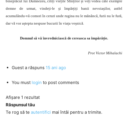
bineplăcut lui Dumnezeu, citiți viețile Sfinților și veți vedea câte exemple
demne de urmat, vindeți-le și împărțiți banii nevoiașilor, astfel
acumulându-vă comori în ceruri unde rugina nu le mănâncă, furii nu le fură,
dar vă vor aștepta nespuse bucurii în viața veșnică.
Domnul să vă învredniciască de cereasca sa împărăție.
Prot Victor Mihalachi
Guest
a răspuns
15 ani ago
You must
login
to post comments
Afișare 1 rezultat
Răspunsul tău
Te rog să te
autentifici
mai întâi pentru a trimite.