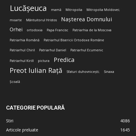
Lucășeuca
mamă
Mitropolia
Mitropolia Moldovei;
Nașterea Domnului
moarte
Mântuitorul Hristos
Orhei
ortodoxia
Papa Francisc
Patriarhia de la Moscova
Patriarhia Română
Patriarhul Bisericii Ortodoxe Române
Patriarhul Chiril
Patriarhul Daniel
Patriarhul Ecumenic
Predica
Patriarhul Kirill
pictura
Preot Iulian Rață
Sfaturi duhovnicești;
Sinaxa
Școală
CATEGORIE POPULARĂ
Stiri
4086
Articole preluate
1645