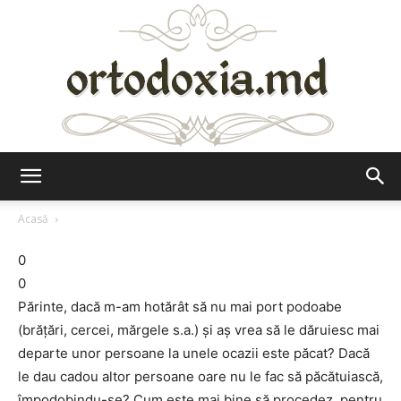
Ortodoxia.md
Acasă
0
0
Părinte, dacă m-am hotărât să nu mai port podoabe
(brăţări, cercei, mărgele s.a.) şi aş vrea să le dăruiesc mai
departe unor persoane la unele ocazii este păcat? Dacă
le dau cadou altor persoane oare nu le fac să păcătuiască,
împodobindu-se? Cum este mai bine să procedez, pentru