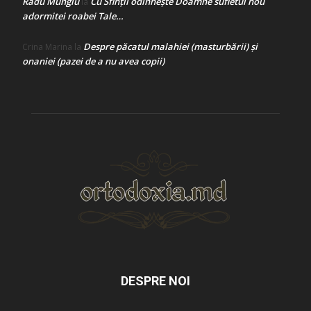
Radu Mungiu
Cu Sfinții odihnește Doamne sufletul nou
la
adormitei roabei Tale…
Despre păcatul malahiei (masturbării) şi
Crina Marina
la
onaniei (pazei de a nu avea copii)
DESPRE NOI