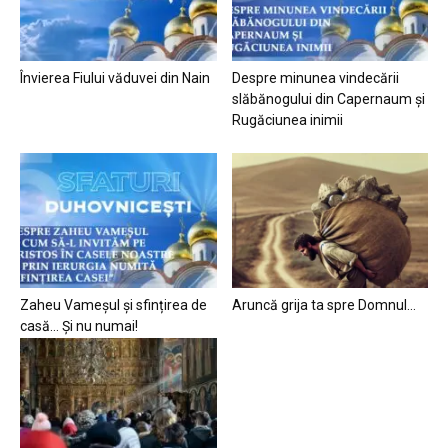
Învierea Fiului văduvei din Nain
Despre minunea vindecării
slăbănogului din Capernaum și
Rugăciunea inimii
Zaheu Vameșul și sfințirea de
Aruncă grija ta spre Domnul…
casă… Și nu numai!