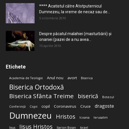
**** Acatistul către Atotputernicul
Dumnezeu, la vreme de necaz sau de...
5 octombrie 2010
Despre păcatul malahiei (masturbării) şi
onaniei (pazei de a nu avea...
15 aprilie 2010
Etichete
Anul nou
avort
Academia de Teologie
Biserica
Biserica Ortodoxă
Biserica Sfânta Treime
biserică
Botezul
dragoste
copil
Coronavirus
Cruce
Conferință
Copii
Dumnezeu
Hristos
Icoana
Ierusalim
Iisus Hristos
Iisus
Ilarion Boian
Israel