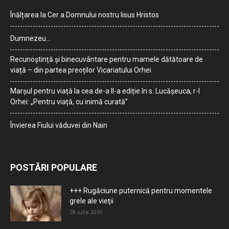
Înălțarea la Cer a Domnului nostru Iisus Hristos
Dumnezeu…
Recunoștință și binecuvântare pentru mamele dătătoare de
viață – din partea preoților Vicariatului Orhei
Marșul pentru viață la cea de-a II-a ediție în s. Lucășeuca, r-l
Orhei: „Pentru viață, cu inimă curată”
Învierea Fiului văduvei din Nain
POSTĂRI POPULARE
+++ Rugăciune puternică pentru momentele
grele ale vieţii
28 iulie 2010