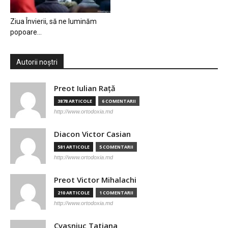
Ziua Învierii, să ne luminăm
popoare…
Autorii noștri
Preot Iulian Raţă
3878 ARTICOLE
6 COMENTARII
http://www.ortodoxia.md
Diacon Victor Casian
581 ARTICOLE
5 COMENTARII
http://www.ortodoxia.md
Preot Victor Mihalachi
210 ARTICOLE
1 COMENTARII
http://www.ortodoxia.md
Cvasniuc Tatiana