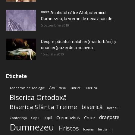
**** Acatistul către Atotputernicul
Dumnezeu, la vreme de necaz sau de...
5 octombrie 2010
Despre păcatul malahiei (masturbării) şi
onaniei (pazei de a nu avea...
15 aprilie 2010
Etichete
Anul nou
avort
Academia de Teologie
Biserica
Biserica Ortodoxă
Biserica Sfânta Treime
biserică
Botezul
dragoste
copil
Coronavirus
Cruce
Conferință
Copii
Dumnezeu
Hristos
Icoana
Ierusalim