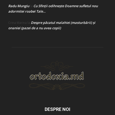
Radu Mungiu
Cu Sfinții odihnește Doamne sufletul nou
la
adormitei roabei Tale…
Despre păcatul malahiei (masturbării) şi
Crina Marina
la
onaniei (pazei de a nu avea copii)
DESPRE NOI