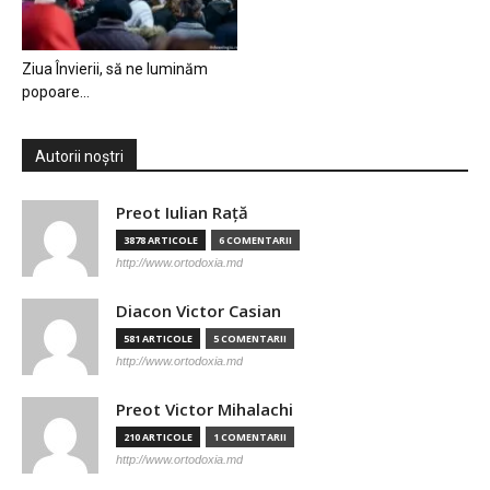
Ziua Învierii, să ne luminăm
popoare…
Autorii noștri
Preot Iulian Raţă
3878 ARTICOLE
6 COMENTARII
http://www.ortodoxia.md
Diacon Victor Casian
581 ARTICOLE
5 COMENTARII
http://www.ortodoxia.md
Preot Victor Mihalachi
210 ARTICOLE
1 COMENTARII
http://www.ortodoxia.md