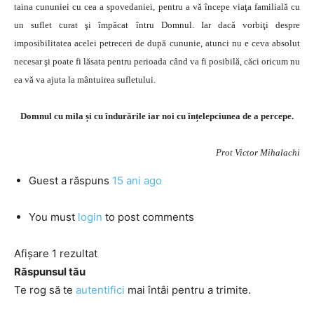
taina cununiei cu cea a spovedaniei, pentru a vă începe viaţa familială cu
un suflet curat şi împăcat întru Domnul. Iar dacă vorbiţi despre
imposibilitatea acelei petreceri de după cununie, atunci nu e ceva absolut
necesar şi poate fi lăsata pentru perioada când va fi posibilă, căci oricum nu
ea vă va ajuta la mântuirea sufletului.
Domnul cu mila și cu îndurările iar noi cu înțelepciunea de a percepe.
Prot Victor Mihalachi
Guest
a răspuns
15 ani ago
You must
login
to post comments
Afișare 1 rezultat
Răspunsul tău
Te rog să te
autentifici
mai întâi pentru a trimite.