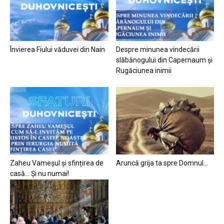
Învierea Fiului văduvei din Nain
Despre minunea vindecării
slăbănogului din Capernaum și
Rugăciunea inimii
Zaheu Vameșul și sfințirea de
Aruncă grija ta spre Domnul…
casă… Și nu numai!