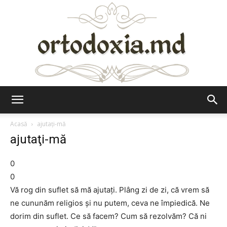
Ortodoxia.md
Acasă
ajutaţi-mă
ajutaţi-mă
0
0
Vă rog din suflet să mă ajutaţi. Plâng zi de zi, că vrem să
ne cununăm religios şi nu putem, ceva ne împiedică. Ne
dorim din suflet. Ce să facem? Cum să rezolvăm? Că ni