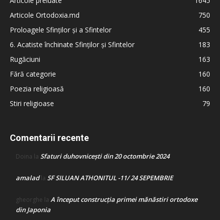
Articole preluate
1645
Articole Ortodoxia.md
750
Proloagele Sfinților și a Sfintelor
455
6. Acatiste închinate Sfinților și Sfintelor
183
Rugăciuni
163
Fără categorie
160
Poezia religioasă
160
Stiri religioase
79
Comentarii recente
Sfaturi duhovnicești din 20 octombrie 2024
Doina
la
amalad
SF SILUAN ATHONITUL -11/ 24 SEPEMBRIE
la
A început construcţia primei mănăstiri ortodoxe
gheorghe
la
din Japonia