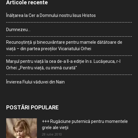
Articole recente
Înălțarea la Cer a Domnului nostru Iisus Hristos
Dumnezeu…
Recunoștință și binecuvântare pentru mamele dătătoare de
viață – din partea preoților Vicariatului Orhei
Marșul pentru viață la cea de-a II-a ediție în s. Lucășeuca, r-l
Orhei: „Pentru viață, cu inimă curată”
Învierea Fiului văduvei din Nain
POSTĂRI POPULARE
+++ Rugăciune puternică pentru momentele
grele ale vieţii
28 iulie 2010