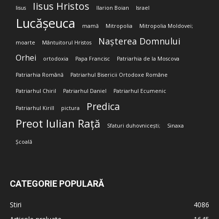
Iisus Hristos
Iisus
Ilarion Boian
Israel
Lucășeuca
mamă
Mitropolia
Mitropolia Moldovei;
Nașterea Domnului
moarte
Mântuitorul Hristos
Orhei
ortodoxia
Papa Francisc
Patriarhia de la Moscova
Patriarhia Română
Patriarhul Bisericii Ortodoxe Române
Patriarhul Chiril
Patriarhul Daniel
Patriarhul Ecumenic
Predica
Patriarhul Kirill
pictura
Preot Iulian Rață
Sfaturi duhovnicești;
Sinaxa
Școală
CATEGORIE POPULARĂ
Stiri
4086