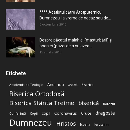
**** Acatistul către Atotputernicul
Dumnezeu, la vreme de necaz sau de...
5 octombrie 2010
Despre păcatul malahiei (masturbării) şi
onaniei (pazei de a nu avea...
15 aprilie 2010
Etichete
Anul nou
avort
Academia de Teologie
Biserica
Biserica Ortodoxă
Biserica Sfânta Treime
biserică
Botezul
dragoste
copil
Coronavirus
Cruce
Conferință
Copii
Dumnezeu
Hristos
Icoana
Ierusalim