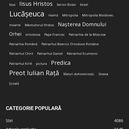
Iisus Hristos
Iisus
Ilarion Boian
Israel
Lucășeuca
mamă
Mitropolia
Mitropolia Moldovei;
Nașterea Domnului
moarte
Mântuitorul Hristos
Orhei
ortodoxia
Papa Francisc
Patriarhia de la Moscova
Patriarhia Română
Patriarhul Bisericii Ortodoxe Române
Patriarhul Chiril
Patriarhul Daniel
Patriarhul Ecumenic
Predica
Patriarhul Kirill
pictura
Preot Iulian Rață
Sfaturi duhovnicești;
Sinaxa
Școală
CATEGORIE POPULARĂ
Stiri
4086