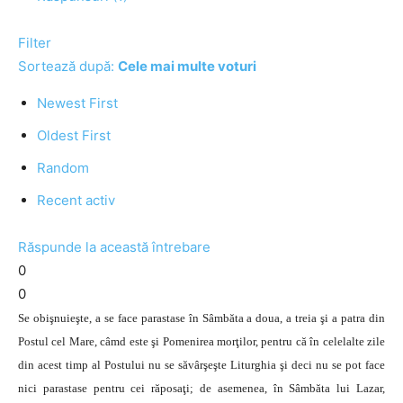
Filter
Sortează după:
Cele mai multe voturi
Newest First
Oldest First
Random
Recent activ
Răspunde la această întrebare
0
0
Se obişnuieşte, a se face parastase în Sâmbăta a doua, a treia şi a patra din
Postul cel Mare, câmd este şi Pomenirea morţilor, pentru că în celelalte zile
din acest timp al Postului nu se săvârşeşte Liturghia şi deci nu se pot face
nici parastase pentru cei răposaţi; de asemenea, în Sâmbăta lui Lazar,