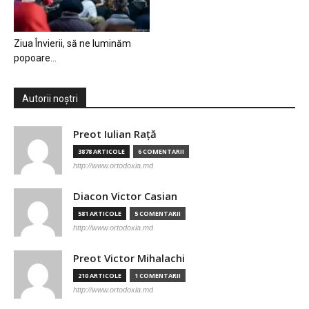
Ziua Învierii, să ne luminăm
popoare…
Autorii noștri
Preot Iulian Raţă
3878 ARTICOLE
6 COMENTARII
http://www.ortodoxia.md
Diacon Victor Casian
581 ARTICOLE
5 COMENTARII
http://www.ortodoxia.md
Preot Victor Mihalachi
210 ARTICOLE
1 COMENTARII
http://www.ortodoxia.md