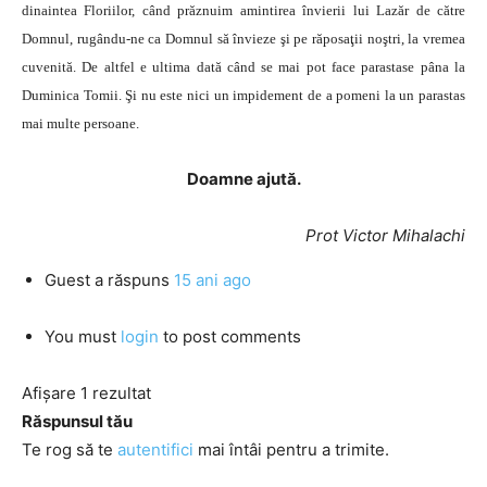
dinaintea Floriilor, când prăznuim amintirea învierii lui Lazăr de către
Domnul, rugându-ne ca Domnul să învieze şi pe răposaţii noştri, la vremea
cuvenită. De altfel e ultima dată când se mai pot face parastase pâna la
Duminica Tomii. Şi nu este nici un impidement de a pomeni la un parastas
mai multe persoane.
Doamne ajută.
Prot Victor Mihalachi
Guest
a răspuns
15 ani ago
You must
login
to post comments
Afișare 1 rezultat
Răspunsul tău
Te rog să te
autentifici
mai întâi pentru a trimite.