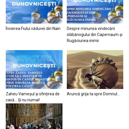
Învierea Fiului văduvei din Nain
Despre minunea vindecării
slăbănogului din Capernaum și
Rugăciunea inimii
Zaheu Vameșul și sfințirea de
Aruncă grija ta spre Domnul…
casă… Și nu numai!