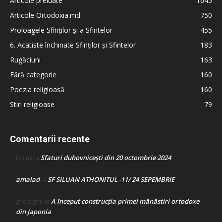
Articole preluate
1645
Articole Ortodoxia.md
750
Proloagele Sfinților și a Sfintelor
455
6. Acatiste închinate Sfinților și Sfintelor
183
Rugăciuni
163
Fără categorie
160
Poezia religioasă
160
Stiri religioase
79
Comentarii recente
Sfaturi duhovnicești din 20 octombrie 2024
Doina
la
amalad
SF SILUAN ATHONITUL -11/ 24 SEPEMBRIE
la
A început construcţia primei mănăstiri ortodoxe
gheorghe
la
din Japonia