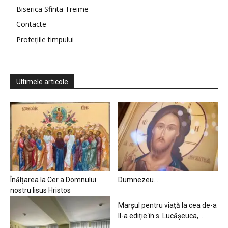
Biserica Sfinta Treime
Contacte
Profețiile timpului
Ultimele articole
Înălțarea la Cer a Domnului
Dumnezeu…
nostru Iisus Hristos
Marșul pentru viață la cea de-a
II-a ediție în s. Lucășeuca,...