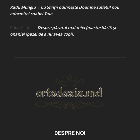
Radu Mungiu
Cu Sfinții odihnește Doamne sufletul nou
la
adormitei roabei Tale…
Despre păcatul malahiei (masturbării) şi
Crina Marina
la
onaniei (pazei de a nu avea copii)
DESPRE NOI