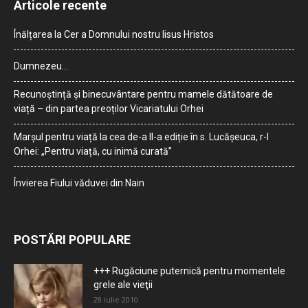
Articole recente
Înălțarea la Cer a Domnului nostru Iisus Hristos
Dumnezeu…
Recunoștință și binecuvântare pentru mamele dătătoare de
viață – din partea preoților Vicariatului Orhei
Marșul pentru viață la cea de-a II-a ediție în s. Lucășeuca, r-l
Orhei: „Pentru viață, cu inimă curată”
Învierea Fiului văduvei din Nain
POSTĂRI POPULARE
+++ Rugăciune puternică pentru momentele
grele ale vieţii
28 iulie 2010