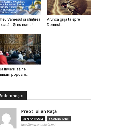
heu Vameșul și sfințirea
Aruncă grija ta spre
 casă… Și nu numai!
Domnul…
ua Învierii, să ne
minăm popoare…
Autorii noștri
Preot Iulian Raţă
3878 ARTICOLE
6 COMENTARII
http://www.ortodoxia.md