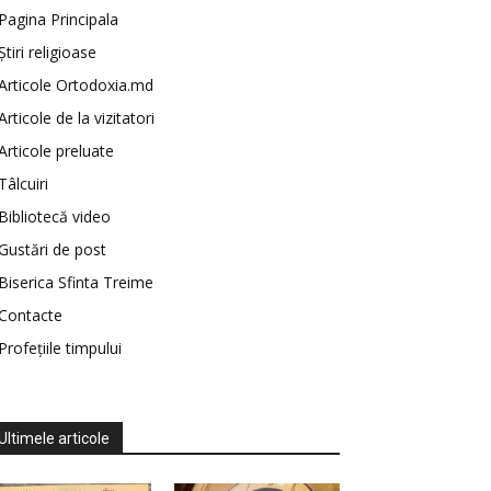
Pagina Principala
Știri religioase
Articole Ortodoxia.md
Articole de la vizitatori
Articole preluate
Tâlcuiri
Bibliotecă video
Gustări de post
Biserica Sfinta Treime
Contacte
Profețiile timpului
Ultimele articole