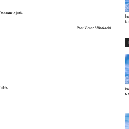
Doamne ajută.
În
Na
Prot Victor Mihalachi
mite.
În
Na