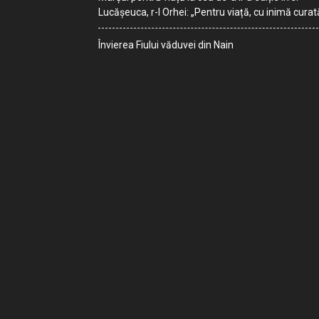
Lucășeuca, r-l Orhei: „Pentru viață, cu inimă curat
Învierea Fiului văduvei din Nain