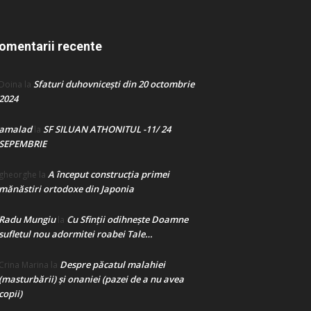
omentarii recente
Sfaturi duhovnicești din 20 octombrie
Doina
la
2024
amalad
SF SILUAN ATHONITUL -11/ 24
la
SEPEMBRIE
A început construcţia primei
gheorghe
la
mănăstiri ortodoxe din Japonia
Radu Mungiu
Cu Sfinții odihnește Doamne
la
sufletul nou adormitei roabei Tale…
Despre păcatul malahiei
Crina Marina
la
(masturbării) şi onaniei (pazei de a nu avea
copii)