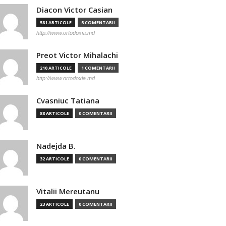
Diacon Victor Casian
581 ARTICOLE
5 COMENTARII
http://www.ortodoxia.md
Preot Victor Mihalachi
210 ARTICOLE
1 COMENTARII
http://www.ortodoxia.md
Cvasniuc Tatiana
88 ARTICOLE
0 COMENTARII
Nadejda B.
32 ARTICOLE
0 COMENTARII
Vitalii Mereutanu
23 ARTICOLE
0 COMENTARII