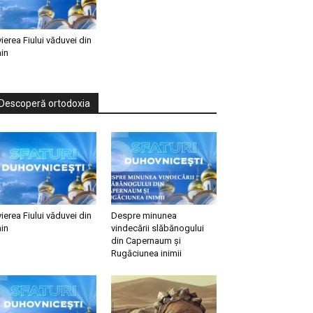
vierea Fiului văduvei din
in
Descoperă ortodoxia
vierea Fiului văduvei din
Despre minunea
in
vindecării slăbănogului
din Capernaum și
Rugăciunea inimii