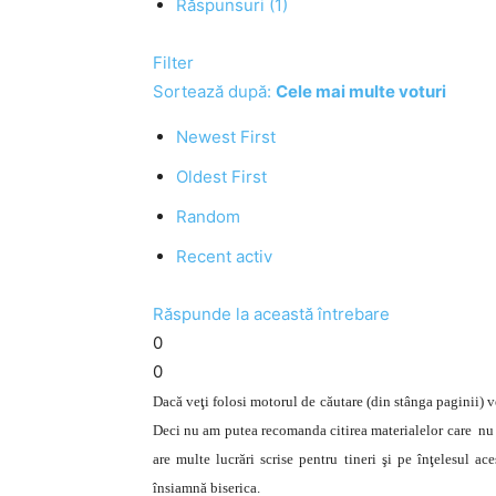
Răspunsuri (1)
Filter
Sortează după:
Cele mai multe voturi
Newest First
Oldest First
Random
Recent activ
Răspunde la această întrebare
0
0
Dacă veţi folosi motorul de căutare (din stânga paginii) v
Deci nu am putea recomanda citirea materialelor care nu su
are multe lucrări scrise pentru tineri şi pe înţelesul ac
însiamnă biserica.