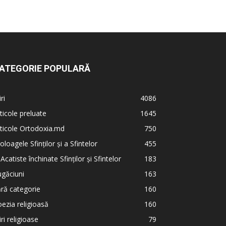
ATEGORIE POPULARĂ
iri
4086
ticole preluate
1645
ticole Ortodoxia.md
750
oloagele Sfinților și a Sfintelor
455
 Acatiste închinate Sfinților și Sfintelor
183
găciuni
163
ră categorie
160
ezia religioasă
160
iri religioase
79