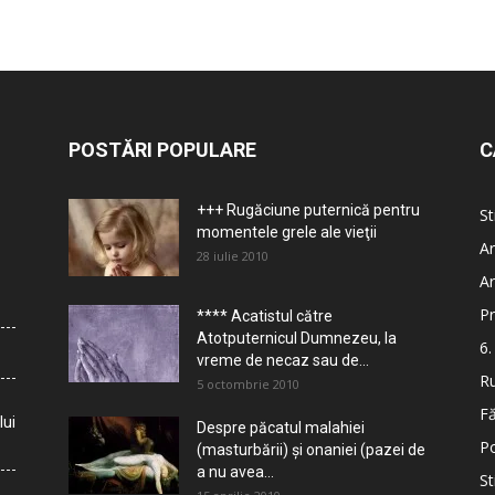
POSTĂRI POPULARE
C
+++ Rugăciune puternică pentru
St
momentele grele ale vieţii
Ar
28 iulie 2010
Ar
Pr
**** Acatistul către
Atotputernicul Dumnezeu, la
6.
vreme de necaz sau de...
Ru
5 octombrie 2010
Fă
lui
Despre păcatul malahiei
Po
(masturbării) şi onaniei (pazei de
a nu avea...
St