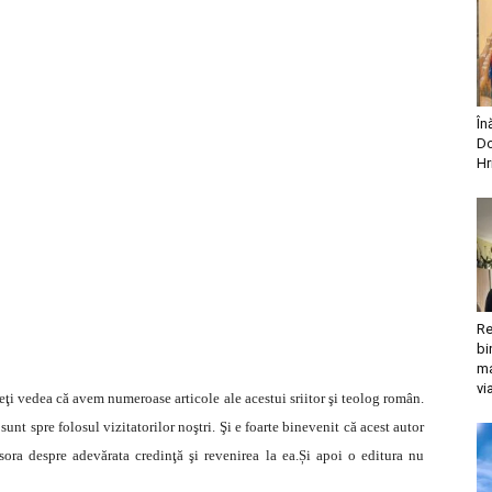
În
Do
Hr
Re
bi
ma
vi
eţi vedea că avem numeroase articole ale acestui sriitor şi teolog român.
nt spre folosul vizitatorilor noştri. Şi e foarte binevenit că acest autor
esora despre adevărata credinţă şi revenirea la ea.Și apoi o editura nu