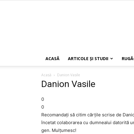
ACASĂ
ARTICOLE ŞI STUDII
RUGĂ
Acasă
Danion Vasile
Danion Vasile
0
0
Recomandaţi să citim cărţile scrise de Danio
încetat colaborarea cu dumnealui datorită un
gen. Mulţumesc!