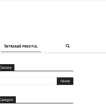
ÎNTREABĂ PREOTUL
Căutare
Categorii