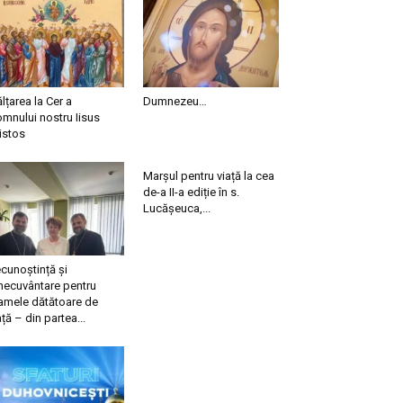
ălțarea la Cer a
Dumnezeu…
mnului nostru Iisus
istos
Marșul pentru viață la cea
de-a II-a ediție în s.
Lucășeuca,...
cunoștință și
necuvântare pentru
mele dătătoare de
ață – din partea...