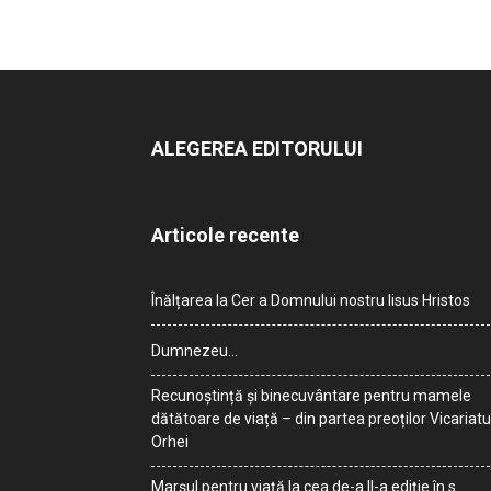
ALEGEREA EDITORULUI
Articole recente
Înălțarea la Cer a Domnului nostru Iisus Hristos
Dumnezeu…
Recunoștință și binecuvântare pentru mamele
dătătoare de viață – din partea preoților Vicariatu
Orhei
Marșul pentru viață la cea de-a II-a ediție în s.