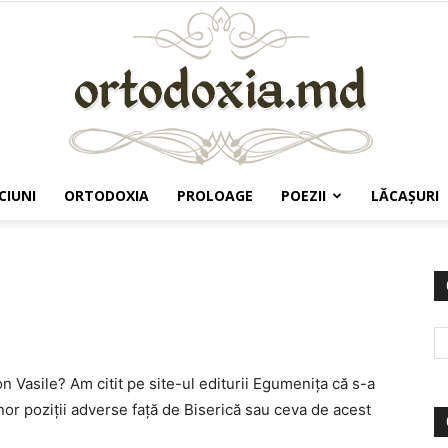
CIUNI
ORTODOXIA
PROLOAGE
POEZII
LĂCAŞURI
Ortodoxia.md
n Vasile? Am citit pe site-ul editurii Egumeniţa că s-a
or poziţii adverse faţă de Biserică sau ceva de acest