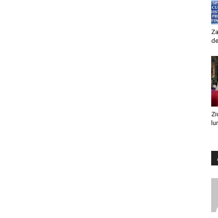
Za
de
Zi
lu