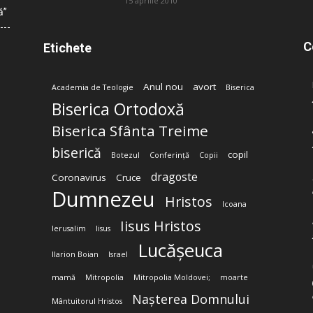
15 aprilie 2010
ă”
C
Etichete
Anul nou
avort
Academia de Teologie
Biserica
Biserica Ortodoxă
Biserica Sfânta Treime
biserică
copil
Botezul
Conferință
Copii
dragoste
Coronavirus
Cruce
Dumnezeu
Hristos
Icoana
Iisus Hristos
Ierusalim
Iisus
Lucășeuca
Ilarion Boian
Israel
mamă
Mitropolia
Mitropolia Moldovei;
moarte
Nașterea Domnului
Mântuitorul Hristos