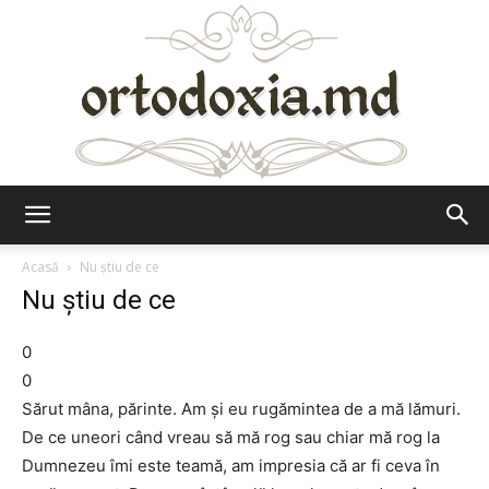
Ortodoxia.md
Acasă
Nu ştiu de ce
Nu ştiu de ce
0
0
Sărut mâna, părinte. Am şi eu rugămintea de a mă lămuri.
De ce uneori când vreau să mă rog sau chiar mă rog la
Dumnezeu îmi este teamă, am impresia că ar fi ceva în