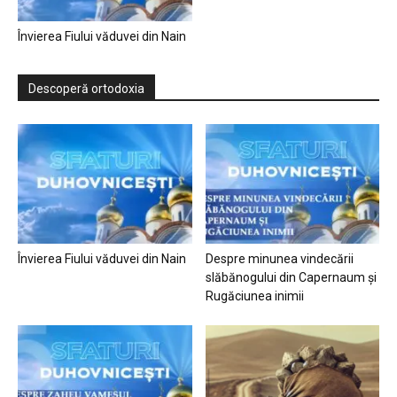
Învierea Fiului văduvei din Nain
Descoperă ortodoxia
Învierea Fiului văduvei din Nain
Despre minunea vindecării
slăbănogului din Capernaum și
Rugăciunea inimii