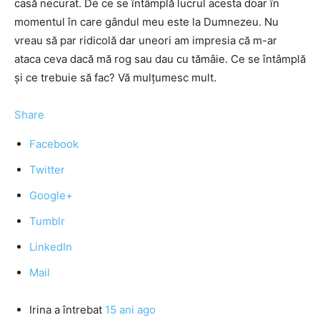
casă necurat. De ce se întâmplă lucrul acesta doar în
momentul în care gândul meu este la Dumnezeu. Nu
vreau să par ridicolă dar uneori am impresia că m-ar
ataca ceva dacă mă rog sau dau cu tămâie. Ce se întâmplă
şi ce trebuie să fac? Vă mulţumesc mult.
Share
Facebook
Twitter
Google+
Tumblr
LinkedIn
Mail
Irina
a întrebat
15 ani ago