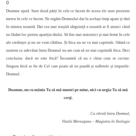
0
Doamne ajută. Sunt două părți în cele ce facem de aceea ele sunt prezente
mereu în cele ce facem. Ne rugăm Domnului dar în același timp apare și răul
în mintea noastră. Dar cea mai reușită sârguință a noastră ar fi atunci când
nu lăsăm loc pentru apariția răului. Să fim mai statornici și mai fermi în cele
ale credinței și nu ne vom clădina. Și frica nu ne va mai cuprinde. Odată ce
suntem cu adevărat întru Domnul nu are cum să ne mai cuprindă frica. Deci
concluzia: dacă ne este frică? Înceamnă că nu e chiar cum se cuvine.
Singura frică se fie de Cel care poate să ne piardă și sufletele și trupurile:
Domnul.
Doamne, nu cu mânia Ta să mă mustri pe mine, nici cu urgia Ta să mă
cerţi.
Cu râvnă întru Domnul,
Vitalii Mereuţanu – Magistru în Teologie