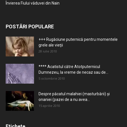
Învierea Fiului văduvei din Nain
POSTĂRI POPULARE
+++ Rugăciune puternică pentru momentele
grele ale vieţii
28 iulie 2010
**** Acatistul către Atotputernicul
Dumnezeu, la vreme de necaz sau de...
5 octombrie 2010
Despre păcatul malahiei (masturbării) şi
onaniei (pazei de a nu avea...
15 aprilie 2010
Etichete