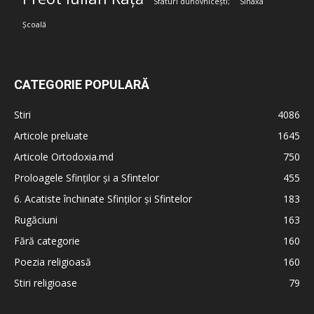
Sfaturi duhovnicești;
Sinaxa
Școală
CATEGORIE POPULARĂ
Stiri
4086
Articole preluate
1645
Articole Ortodoxia.md
750
Proloagele Sfinților și a Sfintelor
455
6. Acatiste închinate Sfinților și Sfintelor
183
Rugăciuni
163
Fără categorie
160
Poezia religioasă
160
Stiri religioase
79