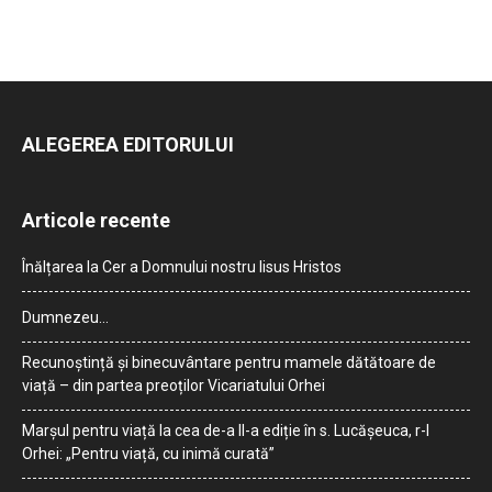
ALEGEREA EDITORULUI
Articole recente
Înălțarea la Cer a Domnului nostru Iisus Hristos
Dumnezeu…
Recunoștință și binecuvântare pentru mamele dătătoare de
viață – din partea preoților Vicariatului Orhei
Marșul pentru viață la cea de-a II-a ediție în s. Lucășeuca, r-l
Orhei: „Pentru viață, cu inimă curată”