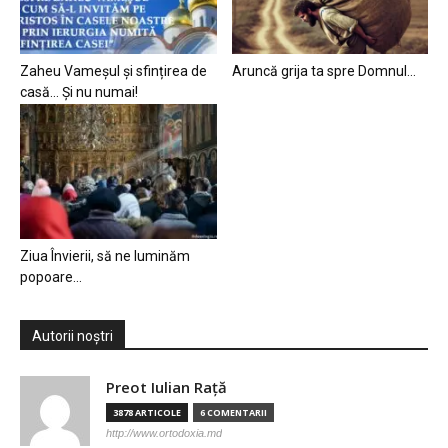
Zaheu Vameșul și sfințirea de
Aruncă grija ta spre Domnul…
casă… Și nu numai!
Ziua Învierii, să ne luminăm
popoare…
Autorii noștri
Preot Iulian Raţă
3878 ARTICOLE
6 COMENTARII
http://www.ortodoxia.md