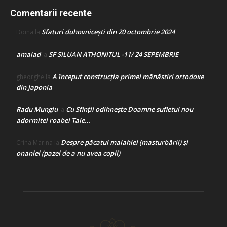
Comentarii recente
Sfaturi duhovnicești din 20 octombrie 2024
Doina
la
amalad
SF SILUAN ATHONITUL -11/ 24 SEPEMBRIE
la
A început construcţia primei mănăstiri ortodoxe
gheorghe
la
din Japonia
Radu Mungiu
Cu Sfinții odihnește Doamne sufletul nou
la
adormitei roabei Tale…
Despre păcatul malahiei (masturbării) şi
Crina Marina
la
onaniei (pazei de a nu avea copii)