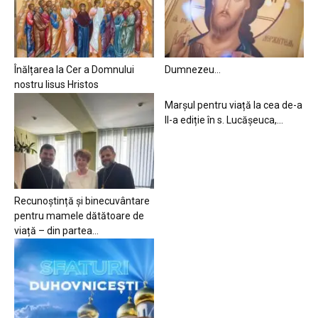
Înălțarea la Cer a Domnului
Dumnezeu…
nostru Iisus Hristos
Marșul pentru viață la cea de-a
II-a ediție în s. Lucășeuca,...
Recunoștință și binecuvântare
pentru mamele dătătoare de
viață – din partea...