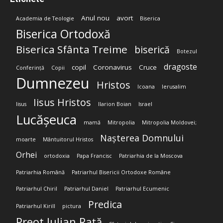
Anul nou
avort
Academia de Teologie
Biserica
Biserica Ortodoxă
Biserica Sfânta Treime
biserică
Botezul
dragoste
copil
Coronavirus
Cruce
Conferință
Copii
Dumnezeu
Hristos
Icoana
Ierusalim
Iisus Hristos
Iisus
Ilarion Boian
Israel
Lucășeuca
mamă
Mitropolia
Mitropolia Moldovei;
Nașterea Domnului
moarte
Mântuitorul Hristos
Orhei
ortodoxia
Papa Francisc
Patriarhia de la Moscova
Patriarhia Română
Patriarhul Bisericii Ortodoxe Române
Patriarhul Chiril
Patriarhul Daniel
Patriarhul Ecumenic
Predica
Patriarhul Kirill
pictura
Preot Iulian Rață