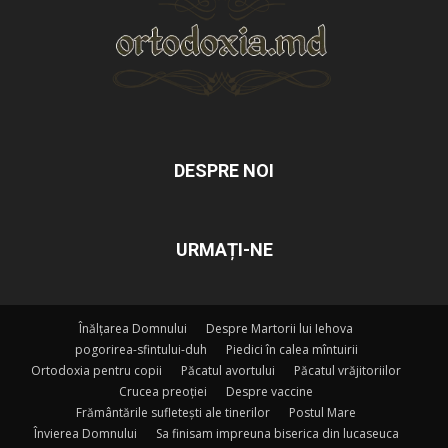
DESPRE NOI
URMAȚI-NE
Înălțarea Domnului
Despre Martorii lui Iehova
pogorirea-sfintului-duh
Piedici în calea mîntuirii
Ortodoxia pentru copii
Păcatul avortului
Păcatul vrăjitoriilor
Crucea preoției
Despre vaccine
Frământările sufletești ale tinerilor
Postul Mare
Învierea Domnului
Sa finisam impreuna biserica din lucaseuca