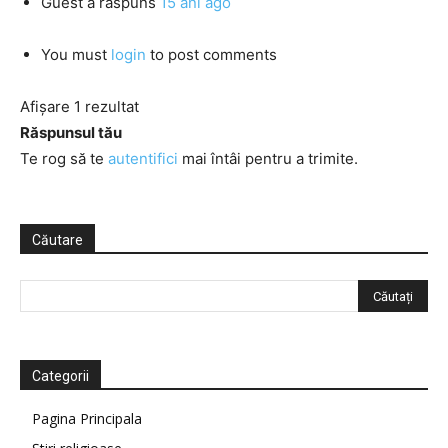
Guest
a răspuns
15 ani ago
You must
login
to post comments
Afișare 1 rezultat
Răspunsul tău
Te rog să te
autentifici
mai întâi pentru a trimite.
Căutare
Categorii
Pagina Principala