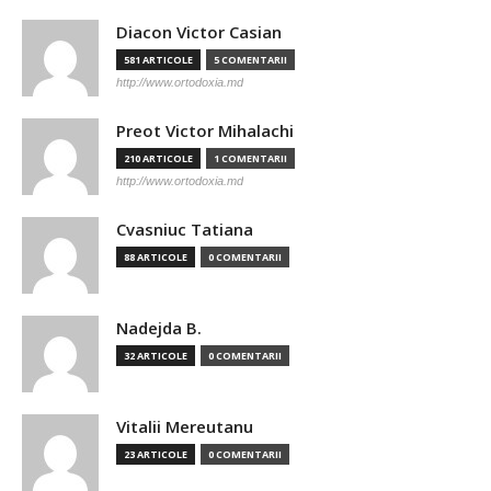
Diacon Victor Casian
581 ARTICOLE
5 COMENTARII
http://www.ortodoxia.md
Preot Victor Mihalachi
210 ARTICOLE
1 COMENTARII
http://www.ortodoxia.md
Cvasniuc Tatiana
88 ARTICOLE
0 COMENTARII
Nadejda B.
32 ARTICOLE
0 COMENTARII
Vitalii Mereutanu
23 ARTICOLE
0 COMENTARII