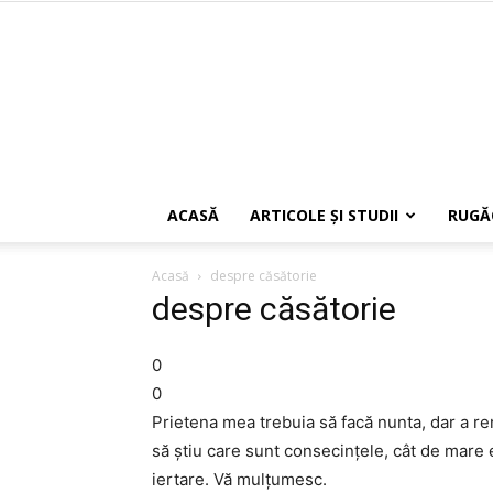
ACASĂ
ARTICOLE ŞI STUDII
RUGĂ
Acasă
despre căsătorie
despre căsătorie
0
0
Prietena mea trebuia să facă nunta, dar a ren
să ştiu care sunt consecinţele, cât de mare 
iertare. Vă mulţumesc.