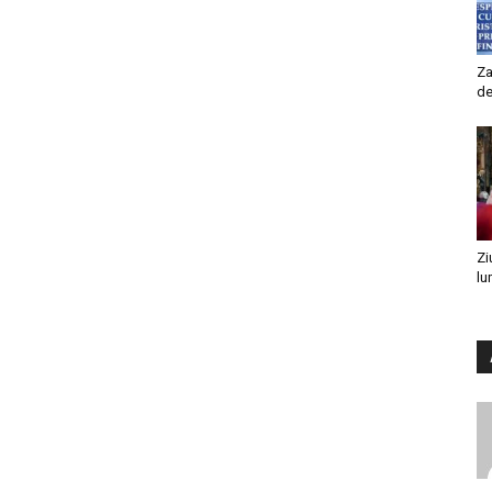
Za
de
Zi
lu