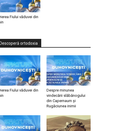
vierea Fiului văduvei din
in
Descoperă ortodoxia
vierea Fiului văduvei din
Despre minunea
in
vindecării slăbănogului
din Capernaum și
Rugăciunea inimii