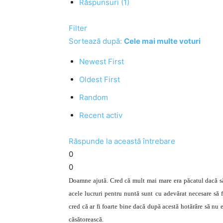
Răspunsuri (1)
Filter
Sortează după:
Cele mai multe voturi
Newest First
Oldest First
Random
Recent activ
Răspunde la această întrebare
0
0
Doamne ajută. Cred că mult mai mare era păcatul dacă săv
acele lucruri pentru nuntă sunt cu adevărat necesare să fi
cred că ar fi foarte bine dacă după acestă hotărâre să nu 
căsătorească.