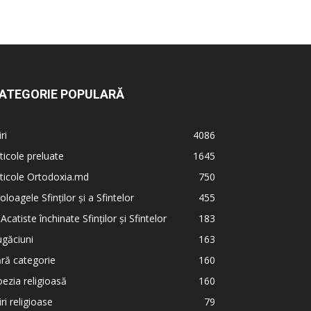
ATEGORIE POPULARĂ
iri
4086
ticole preluate
1645
ticole Ortodoxia.md
750
oloagele Sfinților și a Sfintelor
455
 Acatiste închinate Sfinților și Sfintelor
183
găciuni
163
ră categorie
160
ezia religioasă
160
iri religioase
79