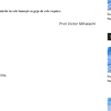
rile în cele lumești cu grja de cele veşnice.
În
Na
Prot Victor Mihalachi
mite.
În
Na