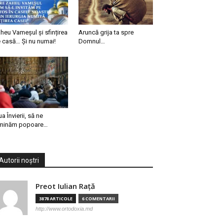
heu Vameșul și sfințirea
Aruncă grija ta spre
 casă… Și nu numai!
Domnul…
ua Învierii, să ne
minăm popoare…
Autorii noștri
Preot Iulian Raţă
3878 ARTICOLE
6 COMENTARII
http://www.ortodoxia.md