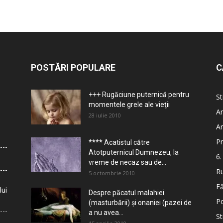
POSTĂRI POPULARE
C
+++ Rugăciune puternică pentru
St
momentele grele ale vieţii
Ar
28 iulie 2010
Ar
Pr
**** Acatistul către
Atotputernicul Dumnezeu, la
6.
vreme de necaz sau de...
Ru
5 octombrie 2010
Fă
lui
Despre păcatul malahiei
Po
(masturbării) şi onaniei (pazei de
a nu avea...
St