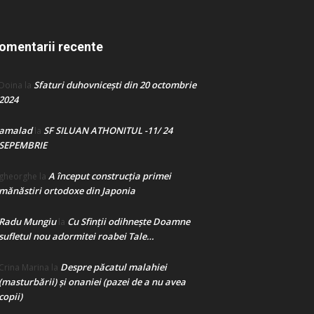
omentarii recente
Sfaturi duhovnicești din 20 octombrie
Doina
la
2024
amalad
SF SILUAN ATHONITUL -11/ 24
la
SEPEMBRIE
A început construcţia primei
gheorghe
la
mănăstiri ortodoxe din Japonia
Radu Mungiu
Cu Sfinții odihnește Doamne
la
sufletul nou adormitei roabei Tale…
Despre păcatul malahiei
Crina Marina
la
(masturbării) şi onaniei (pazei de a nu avea
copii)