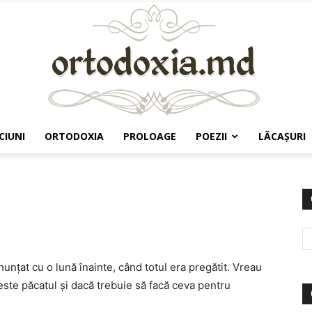
CIUNI
ORTODOXIA
PROLOAGE
POEZII
LĂCAŞURI
Ortodoxia.md
unţat cu o lună înainte, când totul era pregătit. Vreau
este păcatul şi dacă trebuie să facă ceva pentru