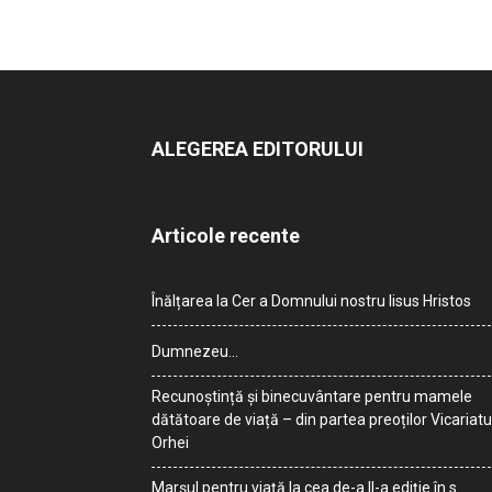
ALEGEREA EDITORULUI
Articole recente
Înălțarea la Cer a Domnului nostru Iisus Hristos
Dumnezeu…
Recunoștință și binecuvântare pentru mamele
dătătoare de viață – din partea preoților Vicariatu
Orhei
Marșul pentru viață la cea de-a II-a ediție în s.