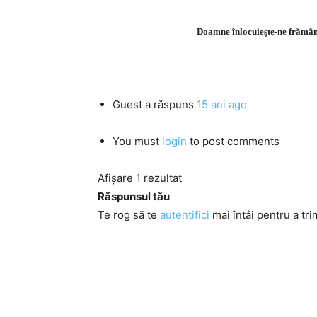
Doamne înlocuieşte-ne frământă
Guest
a răspuns
15 ani ago
You must
login
to post comments
Afișare 1 rezultat
Răspunsul tău
Te rog să te
autentifici
mai întâi pentru a tri