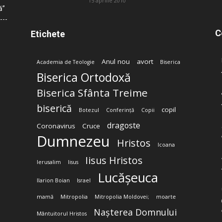
15 aprilie 2010
ă”
C
Etichete
Anul nou
avort
Academia de Teologie
Biserica
Biserica Ortodoxă
Biserica Sfânta Treime
biserică
copil
Botezul
Conferință
Copii
dragoste
Coronavirus
Cruce
Dumnezeu
Hristos
Icoana
Iisus Hristos
Ierusalim
Iisus
Lucășeuca
Ilarion Boian
Israel
mamă
Mitropolia
Mitropolia Moldovei;
moarte
Nașterea Domnului
Mântuitorul Hristos