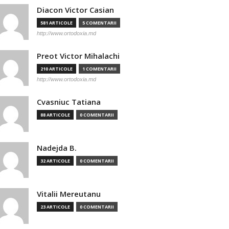
Diacon Victor Casian
581 ARTICOLE
5 COMENTARII
http://www.ortodoxia.md
Preot Victor Mihalachi
210 ARTICOLE
1 COMENTARII
http://www.ortodoxia.md
Cvasniuc Tatiana
88 ARTICOLE
0 COMENTARII
Nadejda B.
32 ARTICOLE
0 COMENTARII
Vitalii Mereutanu
23 ARTICOLE
0 COMENTARII