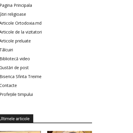
Pagina Principala
Știri religioase
Articole Ortodoxia.md
Articole de la vizitatori
Articole preluate
Tâlcuiri
Bibliotecă video
Gustări de post
Biserica Sfinta Treime
Contacte
Profețiile timpului
Ultimele articole