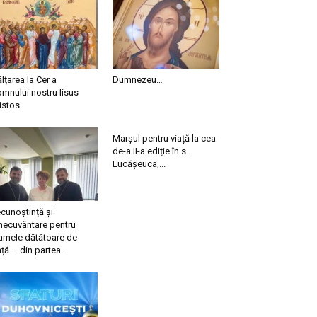
ălțarea la Cer a
Dumnezeu…
mnului nostru Iisus
istos
Marșul pentru viață la cea
de-a II-a ediție în s.
Lucășeuca,...
cunoștință și
necuvântare pentru
mele dătătoare de
ață – din partea...