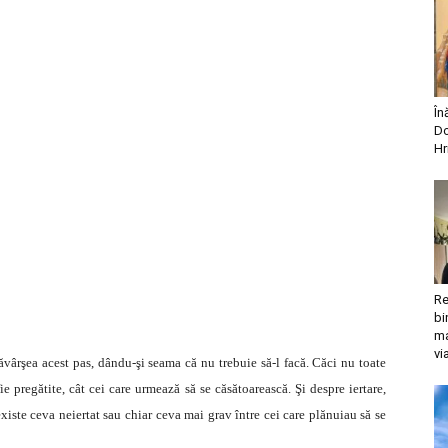
În
Do
Hr
Re
bi
ma
vi
ârşea acest pas, dându-şi seama că nu trebuie să-l facă. Căci nu toate
e pregătite, cât cei care urmează să se căsătoarească. Şi despre iertare,
existe ceva neiertat sau chiar ceva mai grav între cei care plănuiau să se