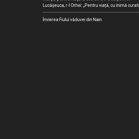
Lucășeuca, r-l Orhei: „Pentru viață, cu inimă curat
Învierea Fiului văduvei din Nain