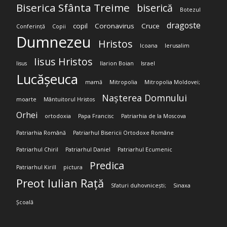
Biserica Sfânta Treime
biserică
Botezul
dragoste
copil
Coronavirus
Cruce
Conferință
Copii
Dumnezeu
Hristos
Icoana
Ierusalim
Iisus Hristos
Iisus
Ilarion Boian
Israel
Lucășeuca
mamă
Mitropolia
Mitropolia Moldovei;
Nașterea Domnului
moarte
Mântuitorul Hristos
Orhei
ortodoxia
Papa Francisc
Patriarhia de la Moscova
Patriarhia Română
Patriarhul Bisericii Ortodoxe Române
Patriarhul Chiril
Patriarhul Daniel
Patriarhul Ecumenic
Predica
Patriarhul Kirill
pictura
Preot Iulian Rață
Sfaturi duhovnicești;
Sinaxa
Școală