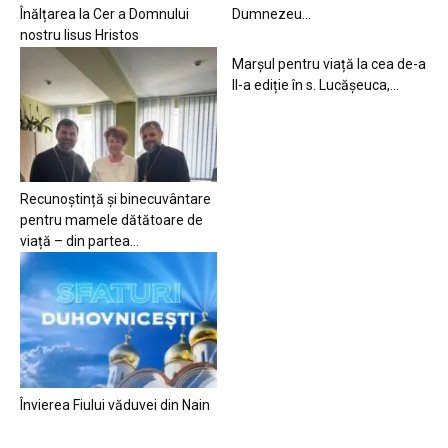
Înălțarea la Cer a Domnului
Dumnezeu…
nostru Iisus Hristos
Marșul pentru viață la cea de-a
II-a ediție în s. Lucășeuca,...
Recunoștință și binecuvântare
pentru mamele dătătoare de
viață – din partea...
Învierea Fiului văduvei din Nain