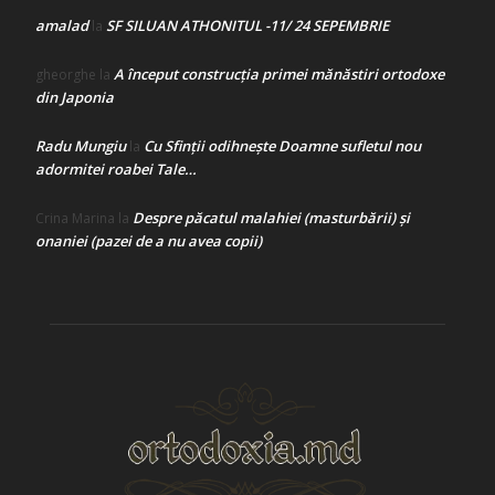
amalad
SF SILUAN ATHONITUL -11/ 24 SEPEMBRIE
la
A început construcţia primei mănăstiri ortodoxe
gheorghe
la
din Japonia
Radu Mungiu
Cu Sfinții odihnește Doamne sufletul nou
la
adormitei roabei Tale…
Despre păcatul malahiei (masturbării) şi
Crina Marina
la
onaniei (pazei de a nu avea copii)