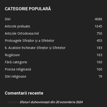
CATEGORIE POPULARĂ
Stiri
4086
Articole preluate
1645
Articole Ortodoxia.md
750
Proloagele Sfinților și a Sfintelor
455
6. Acatiste închinate Sfinților și Sfintelor
183
Rugăciuni
163
Fără categorie
160
Poezia religioasă
160
Stiri religioase
79
Comentarii recente
Sfaturi duhovnicești din 20 octombrie 2024
Doina
la