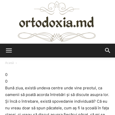
Ortodoxia.md
Acasă
0
0
Bună ziua, există undeva centre unde vine preotul, ca
oamenii să poată acorda întrebări şi să discute asupra lor.
Şi încă o întrebare, există spovedanie individuală? Că eu
nu vreau doar să spun păcatele, cum aş fi la şcoală în faţa
clasei, ci vreau să discut asupra fiecărui păcat, că mi se