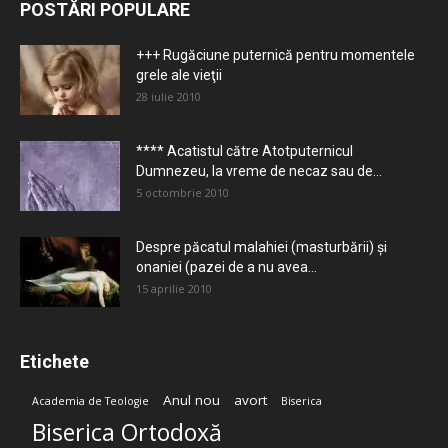
POSTĂRI POPULARE
+++ Rugăciune puternică pentru momentele
grele ale vieţii
28 iulie 2010
**** Acatistul către Atotputernicul
Dumnezeu, la vreme de necaz sau de...
5 octombrie 2010
Despre păcatul malahiei (masturbării) şi
onaniei (pazei de a nu avea...
15 aprilie 2010
Etichete
Anul nou
avort
Academia de Teologie
Biserica
Biserica Ortodoxă