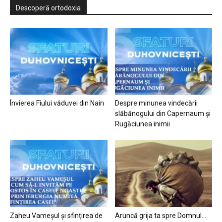
Descoperă ortodoxia
Învierea Fiului văduvei din Nain
Despre minunea vindecării
slăbănogului din Capernaum și
Rugăciunea inimii
Zaheu Vameșul și sfințirea de
Aruncă grija ta spre Domnul…