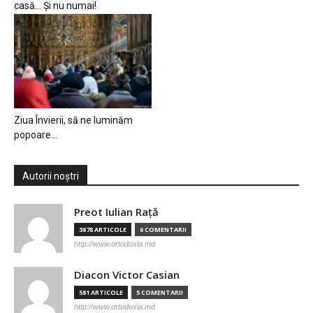
casă… Și nu numai!
Ziua Învierii, să ne luminăm
popoare…
Autorii noștri
Preot Iulian Raţă
3878 ARTICOLE
6 COMENTARII
http://www.ortodoxia.md
Diacon Victor Casian
581 ARTICOLE
5 COMENTARII
http://www.ortodoxia.md