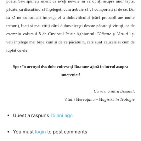
poate. Să-i spuneți smerit că aveți nevoie să vă opriți asupra unor fapte,
păcate, ca discutând să înțelegeți cum trebuie să vă comportați și de ce. Dar
ca să nu consumați întreaga zi a duhovnicului (căci probabil are multe
treburi), luați și mai citiți cărți duhovnicești despre păcate și virtuți, ca de
exemplu volumul 5 de Cuviosul Paisie Aghioritul: ”
Păcate și Virtuți”
și
veți înțelege mai bine cum și de ce păcătuim, care sunt cauzele și cum de
luptat cu ele.
Spor în urcușul dvs duhovnicesc și Doamne ajută în lucrul asupra
smereniei!
Cu râvnă întru Domnul,
Vitalii Mereuţanu – Magistru în Teologie
Guest
a răspuns
15 ani ago
You must
login
to post comments