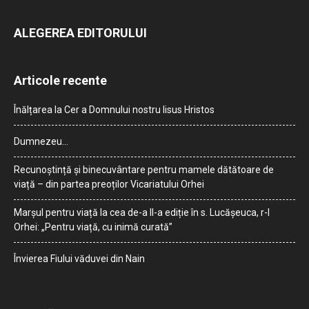
ALEGEREA EDITORULUI
Articole recente
Înălțarea la Cer a Domnului nostru Iisus Hristos
Dumnezeu…
Recunoștință și binecuvântare pentru mamele dătătoare de
viață – din partea preoților Vicariatului Orhei
Marșul pentru viață la cea de-a II-a ediție în s. Lucășeuca, r-l
Orhei: „Pentru viață, cu inimă curată”
Învierea Fiului văduvei din Nain