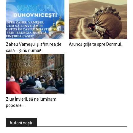
Zaheu Vameșul și sfințirea de
Aruncă grija ta spre Domnul…
casă… Și nu numai!
Ziua Învierii, să ne luminăm
popoare…
Autorii noștri