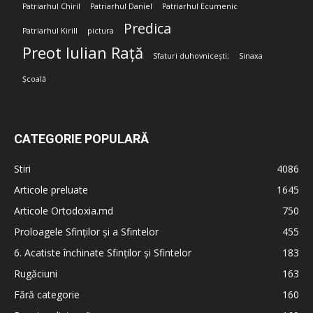
Patriarhul Chiril
Patriarhul Daniel
Patriarhul Ecumenic
Predica
Patriarhul Kirill
pictura
Preot Iulian Rață
Sfaturi duhovnicești;
Sinaxa
Școală
CATEGORIE POPULARĂ
Stiri
4086
Articole preluate
1645
Articole Ortodoxia.md
750
Proloagele Sfinților și a Sfintelor
455
6. Acatiste închinate Sfinților și Sfintelor
183
Rugăciuni
163
Fără categorie
160