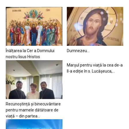
Înălțarea la Cer a Domnului
Dumnezeu…
nostru Iisus Hristos
Marșul pentru viață la cea de-a
II-a ediție în s. Lucășeuca,...
Recunoștință și binecuvântare
pentru mamele dătătoare de
viață – din partea...