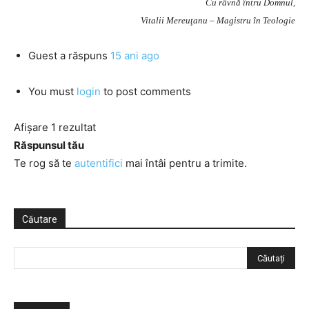
Cu râvnă întru Domnul,
Vitalii Mereuţanu – Magistru în Teologie
Guest
a răspuns
15 ani ago
You must
login
to post comments
Afișare 1 rezultat
Răspunsul tău
Te rog să te
autentifici
mai întâi pentru a trimite.
Căutare