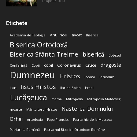
15 aprilie 2010
Etichete
Anul nou
avort
Academia de Teologie
Biserica
Biserica Ortodoxă
Biserica Sfânta Treime
biserică
Botezul
dragoste
copil
Coronavirus
Cruce
Conferință
Copii
Dumnezeu
Hristos
Icoana
Ierusalim
Iisus Hristos
Iisus
Ilarion Boian
Israel
Lucășeuca
mamă
Mitropolia
Mitropolia Moldovei;
Nașterea Domnului
moarte
Mântuitorul Hristos
Orhei
ortodoxia
Papa Francisc
Patriarhia de la Moscova
Patriarhia Română
Patriarhul Bisericii Ortodoxe Române