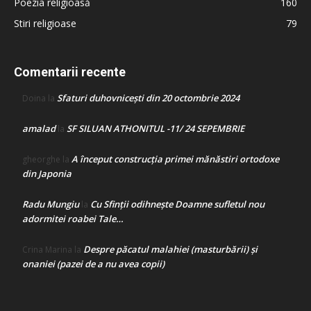
Poezia religioasă
160
Stiri religioase
79
Comentarii recente
Sfaturi duhovnicești din 20 octombrie 2024
Doina
la
amalad
SF SILUAN ATHONITUL -11/ 24 SEPEMBRIE
la
A început construcţia primei mănăstiri ortodoxe
gheorghe
la
din Japonia
Radu Mungiu
Cu Sfinții odihnește Doamne sufletul nou
la
adormitei roabei Tale…
Despre păcatul malahiei (masturbării) şi
Crina Marina
la
onaniei (pazei de a nu avea copii)