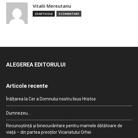
Vitalii Mereutanu
23 ARTICOLE
0 COMENTARII
ALEGEREA EDITORULUI
Articole recente
Înălțarea la Cer a Domnului nostru Iisus Hristos
Dumnezeu…
Recunoștință și binecuvântare pentru mamele dătătoare de
viață – din partea preoților Vicariatului Orhei