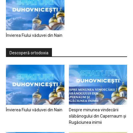
Învierea Fiului văduvei din Nain
Descoperă ortodoxia
Învierea Fiului văduvei din Nain
Despre minunea vindecării
slăbănogului din Capernaum și
Rugăciunea inimii