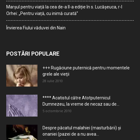
Marșul pentru viață la cea de-a II-a ediție în s. Lucășeuca, r-l
Orhei: „Pentru viață, cu inimă curată”
Învierea Fiului văduvei din Nain
POSTĂRI POPULARE
+++ Rugăciune puternică pentru momentele
grele ale vieţii
28 iulie 2010
**** Acatistul către Atotputernicul
Dumnezeu, la vreme de necaz sau de...
5 octombrie 2010
Despre păcatul malahiei (masturbării) şi
onaniei (pazei de a nu avea...