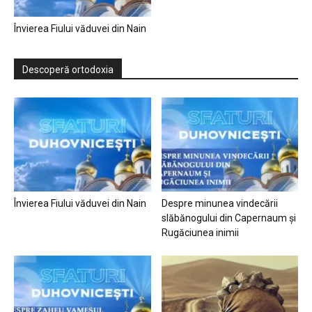
Învierea Fiului văduvei din Nain
Descoperă ortodoxia
Învierea Fiului văduvei din Nain
Despre minunea vindecării
slăbănogului din Capernaum și
Rugăciunea inimii