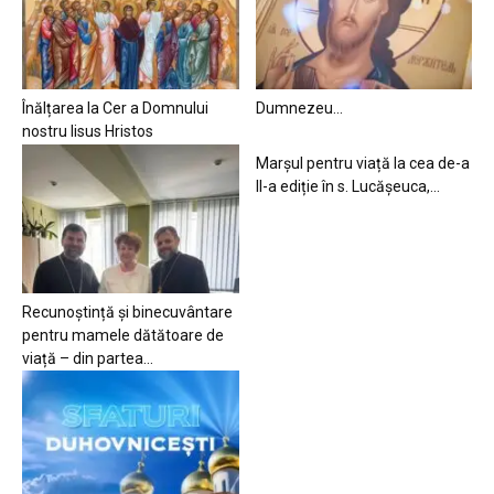
Înălțarea la Cer a Domnului
Dumnezeu…
nostru Iisus Hristos
Marșul pentru viață la cea de-a
II-a ediție în s. Lucășeuca,...
Recunoștință și binecuvântare
pentru mamele dătătoare de
viață – din partea...