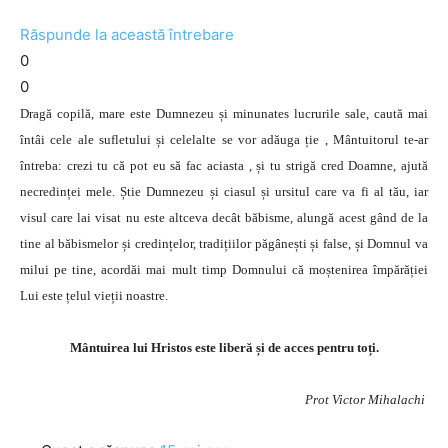
Răspunde la această întrebare
0
0
Dragă copilă, mare este Dumnezeu și minunates lucrurile sale, caută mai
întâi cele ale sufletului și celelalte se vor adăuga ție , Mântuitorul te-ar
întreba: crezi tu că pot eu să fac aciasta , și tu strigă cred Doamne, ajută
necredinței mele. Știe Dumnezeu și ciasul și ursitul care va fi al tău, iar
visul care lai visat nu este altceva decât băbisme, alungă acest gând de la
tine al băbismelor și credințelor, tradițiilor păgânești și false, și Domnul va
milui pe tine, acordăi mai mult timp Domnului că moștenirea împărăției
Lui este țelul vieții noastre.
Mântuirea lui Hristos este liberă și de acces pentru toți.
Prot Victor Mihalachi