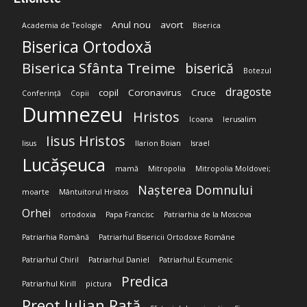
Anul nou
avort
Academia de Teologie
Biserica
Biserica Ortodoxă
Biserica Sfânta Treime
biserică
Botezul
dragoste
copil
Coronavirus
Cruce
Conferință
Copii
Dumnezeu
Hristos
Icoana
Ierusalim
Iisus Hristos
Iisus
Ilarion Boian
Israel
Lucășeuca
mamă
Mitropolia
Mitropolia Moldovei;
Nașterea Domnului
moarte
Mântuitorul Hristos
Orhei
ortodoxia
Papa Francisc
Patriarhia de la Moscova
Patriarhia Română
Patriarhul Bisericii Ortodoxe Române
Patriarhul Chiril
Patriarhul Daniel
Patriarhul Ecumenic
Predica
Patriarhul Kirill
pictura
Preot Iulian Rață