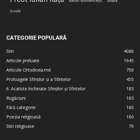
Sfaturi duhovnicești;
Sinaxa
Școală
CATEGORIE POPULARĂ
Stiri
4086
Articole preluate
1645
Articole Ortodoxia.md
750
Proloagele Sfinților și a Sfintelor
455
6. Acatiste închinate Sfinților și Sfintelor
183
Rugăciuni
163
Fără categorie
160
Poezia religioasă
160
Stiri religioase
79