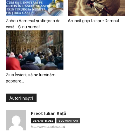
Zaheu Vameșul și sfințirea de
Aruncă grija ta spre Domnul…
casă… Și nu numai!
Ziua Învierii, să ne luminăm
popoare…
Autorii noștri
Preot Iulian Raţă
3878 ARTICOLE
6 COMENTARII
http://www.ortodoxia.md