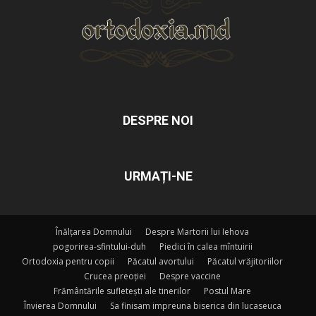
DESPRE NOI
URMAȚI-NE
Înălțarea Domnului
Despre Martorii lui Iehova
pogorirea-sfintului-duh
Piedici în calea mîntuirii
Ortodoxia pentru copii
Păcatul avortului
Păcatul vrăjitoriilor
Crucea preoției
Despre vaccine
Frământările sufletești ale tinerilor
Postul Mare
Învierea Domnului
Sa finisam impreuna biserica din lucaseuca