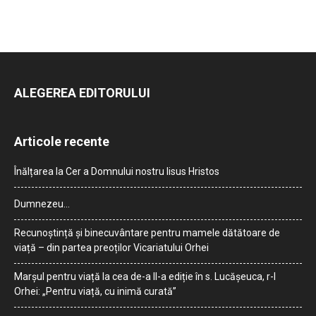
ALEGEREA EDITORULUI
Articole recente
Înălțarea la Cer a Domnului nostru Iisus Hristos
Dumnezeu…
Recunoștință și binecuvântare pentru mamele dătătoare de
viață – din partea preoților Vicariatului Orhei
Marșul pentru viață la cea de-a II-a ediție în s. Lucășeuca, r-l
Orhei: „Pentru viață, cu inimă curată”