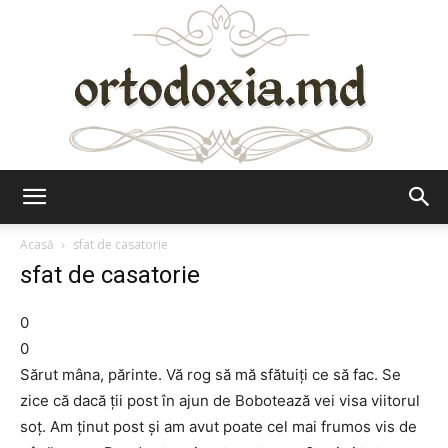
Ortodoxia.md
Acasă
sfat de casatorie
sfat de casatorie
0
0
Sărut mâna, părinte. Vă rog să mă sfătuiți ce să fac. Se
zice că dacă ții post în ajun de Bobotează vei visa viitorul
soț. Am ținut post și am avut poate cel mai frumos vis de