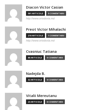
Diacon Victor Casian
581 ARTICOLE
5 COMENTARII
http://www.ortodoxia.md
Preot Victor Mihalachi
210 ARTICOLE
1 COMENTARII
http://www.ortodoxia.md
Cvasniuc Tatiana
88 ARTICOLE
0 COMENTARII
Nadejda B.
32 ARTICOLE
0 COMENTARII
Vitalii Mereutanu
23 ARTICOLE
0 COMENTARII