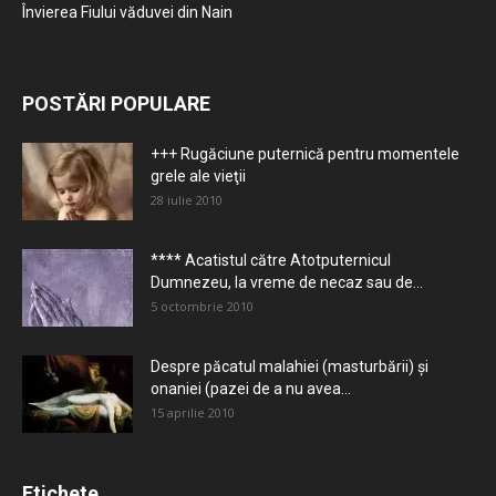
Învierea Fiului văduvei din Nain
POSTĂRI POPULARE
+++ Rugăciune puternică pentru momentele
grele ale vieţii
28 iulie 2010
**** Acatistul către Atotputernicul
Dumnezeu, la vreme de necaz sau de...
5 octombrie 2010
Despre păcatul malahiei (masturbării) şi
onaniei (pazei de a nu avea...
15 aprilie 2010
Etichete