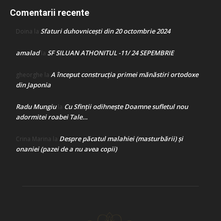
Comentarii recente
Sfaturi duhovnicești din 20 octombrie 2024
Doina
la
amalad
SF SILUAN ATHONITUL -11/ 24 SEPEMBRIE
la
A început construcţia primei mănăstiri ortodoxe
gheorghe
la
din Japonia
Radu Mungiu
Cu Sfinții odihnește Doamne sufletul nou
la
adormitei roabei Tale…
Despre păcatul malahiei (masturbării) şi
Crina Marina
la
onaniei (pazei de a nu avea copii)