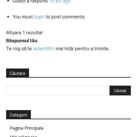
Guest
a răspuns
15 ani ago
You must
login
to post comments
Afișare 1 rezultat
Răspunsul tău
Te rog să te
autentifici
mai întâi pentru a trimite.
Căutare
Categorii
Pagina Principala