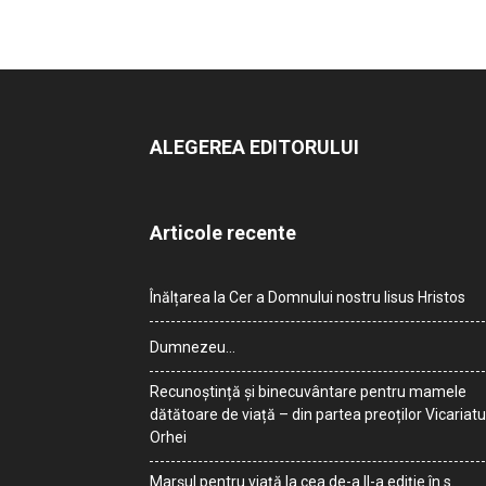
ALEGEREA EDITORULUI
Articole recente
Înălțarea la Cer a Domnului nostru Iisus Hristos
Dumnezeu…
Recunoștință și binecuvântare pentru mamele
dătătoare de viață – din partea preoților Vicariatu
Orhei
Marșul pentru viață la cea de-a II-a ediție în s.