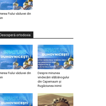
vierea Fiului văduvei din
in
Descoperă ortodoxia
vierea Fiului văduvei din
Despre minunea
in
vindecării slăbănogului
din Capernaum și
Rugăciunea inimii