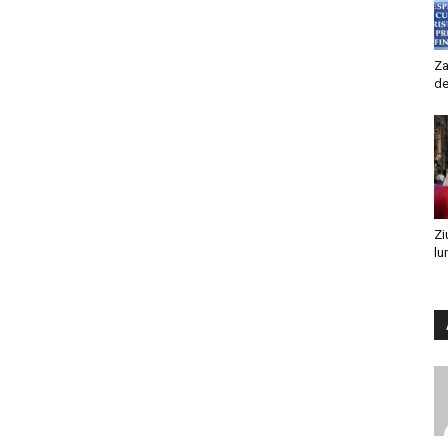
Za
de
Zi
lu