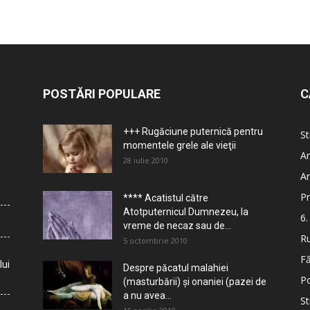
POSTĂRI POPULARE
C
+++ Rugăciune puternică pentru
St
momentele grele ale vieţii
Ar
28 iulie 2010
Ar
Pr
**** Acatistul către
Atotputernicul Dumnezeu, la
6.
vreme de necaz sau de...
Ru
5 octombrie 2010
Fă
lui
Despre păcatul malahiei
Po
(masturbării) şi onaniei (pazei de
a nu avea...
St