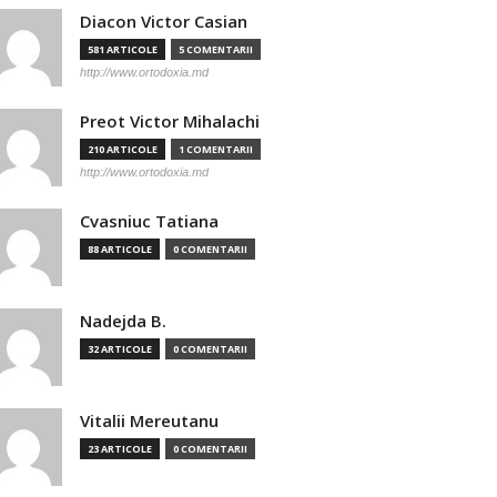
Diacon Victor Casian
581 ARTICOLE
5 COMENTARII
http://www.ortodoxia.md
Preot Victor Mihalachi
210 ARTICOLE
1 COMENTARII
http://www.ortodoxia.md
Cvasniuc Tatiana
88 ARTICOLE
0 COMENTARII
Nadejda B.
32 ARTICOLE
0 COMENTARII
Vitalii Mereutanu
23 ARTICOLE
0 COMENTARII