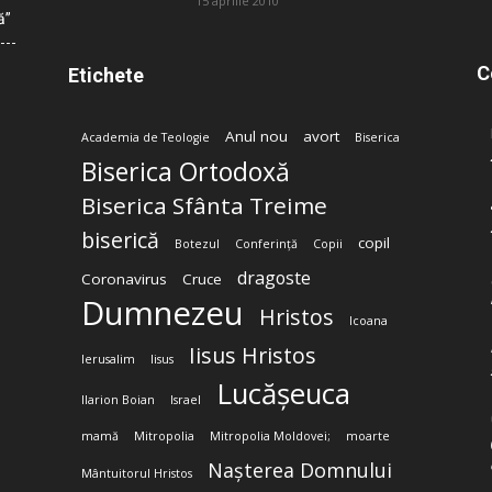
15 aprilie 2010
ă”
C
Etichete
Anul nou
avort
Academia de Teologie
Biserica
Biserica Ortodoxă
Biserica Sfânta Treime
biserică
copil
Botezul
Conferință
Copii
dragoste
Coronavirus
Cruce
Dumnezeu
Hristos
Icoana
Iisus Hristos
Ierusalim
Iisus
Lucășeuca
Ilarion Boian
Israel
mamă
Mitropolia
Mitropolia Moldovei;
moarte
Nașterea Domnului
Mântuitorul Hristos