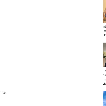
În
Do
Hr
Re
bi
ma
vi
mite.