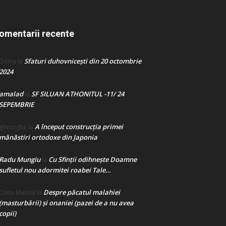
omentarii recente
Sfaturi duhovnicești din 20 octombrie
Doina
la
2024
amalad
SF SILUAN ATHONITUL -11/ 24
la
SEPEMBRIE
A început construcţia primei
gheorghe
la
mănăstiri ortodoxe din Japonia
Radu Mungiu
Cu Sfinții odihnește Doamne
la
sufletul nou adormitei roabei Tale…
Despre păcatul malahiei
Crina Marina
la
(masturbării) şi onaniei (pazei de a nu avea
copii)