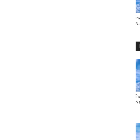
În
Na
În
Na