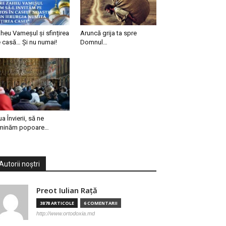
heu Vameșul și sfințirea
Aruncă grija ta spre
 casă… Și nu numai!
Domnul…
ua Învierii, să ne
minăm popoare…
Autorii noștri
Preot Iulian Raţă
3878 ARTICOLE
6 COMENTARII
http://www.ortodoxia.md