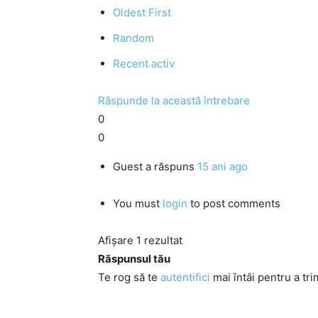
Oldest First
Random
Recent activ
Răspunde la această întrebare
0
0
Guest
a răspuns
15 ani ago
You must
login
to post comments
Afișare 1 rezultat
Răspunsul tău
Te rog să te
autentifici
mai întâi pentru a tri