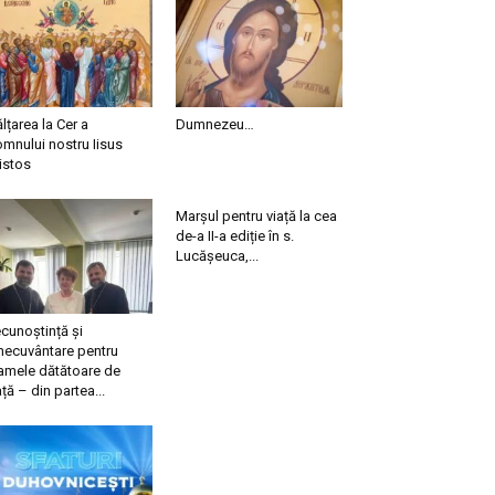
ălțarea la Cer a
Dumnezeu…
mnului nostru Iisus
istos
Marșul pentru viață la cea
de-a II-a ediție în s.
Lucășeuca,...
cunoștință și
necuvântare pentru
mele dătătoare de
ață – din partea...