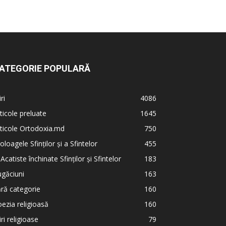
ATEGORIE POPULARĂ
iri
4086
ticole preluate
1645
ticole Ortodoxia.md
750
oloagele Sfinților și a Sfintelor
455
 Acatiste închinate Sfinților și Sfintelor
183
găciuni
163
ră categorie
160
ezia religioasă
160
iri religioase
79