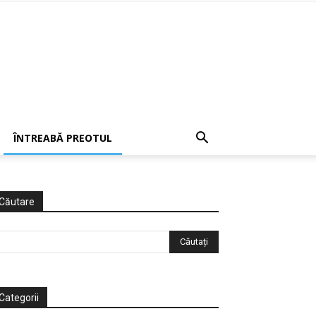
ÎNTREABĂ PREOTUL
Căutare
Categorii