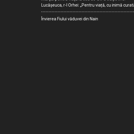
Lucășeuca, r-l Orhei: „Pentru viață, cu inimă curat
Învierea Fiului văduvei din Nain