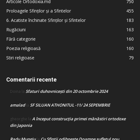
Articole Ortodoxia.md
750
Proloagele Sfinților și a Sfintelor
455
6. Acatiste închinate Sfinților și Sfintelor
183
Rugăciuni
163
Fără categorie
160
Poezia religioasă
160
Stiri religioase
79
Comentarii recente
Sfaturi duhovnicești din 20 octombrie 2024
Doina
la
amalad
SF SILUAN ATHONITUL -11/ 24 SEPEMBRIE
la
A început construcţia primei mănăstiri ortodoxe
gheorghe
la
din Japonia
Radu Mungiu
Cu Sfinții odihnește Doamne sufletul nou
la