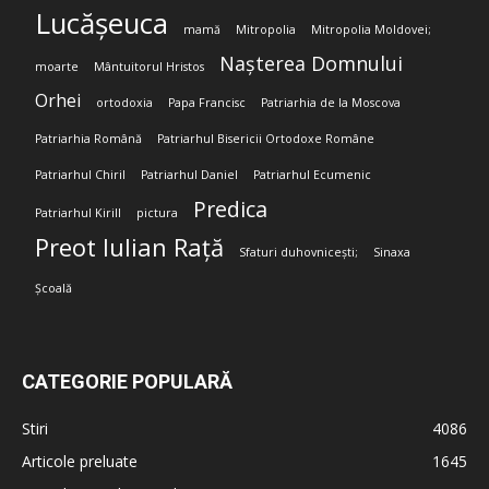
Lucășeuca
mamă
Mitropolia
Mitropolia Moldovei;
Nașterea Domnului
moarte
Mântuitorul Hristos
Orhei
ortodoxia
Papa Francisc
Patriarhia de la Moscova
Patriarhia Română
Patriarhul Bisericii Ortodoxe Române
Patriarhul Chiril
Patriarhul Daniel
Patriarhul Ecumenic
Predica
Patriarhul Kirill
pictura
Preot Iulian Rață
Sfaturi duhovnicești;
Sinaxa
Școală
CATEGORIE POPULARĂ
Stiri
4086
Articole preluate
1645