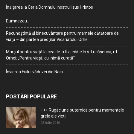
Înălțarea la Cer a Domnului nostru Iisus Hristos
Dumnezeu…
Recunoștință și binecuvântare pentru mamele dătătoare de
viață – din partea preoților Vicariatului Orhei
Marșul pentru viață la cea de-a II-a ediție în s. Lucășeuca, r-l
Orhei: „Pentru viață, cu inimă curată”
Învierea Fiului văduvei din Nain
POSTĂRI POPULARE
+++ Rugăciune puternică pentru momentele
grele ale vieţii
28 iulie 2010