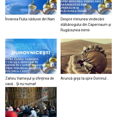
Învierea Fiului văduvei din Nain
Despre minunea vindecării
slăbănogului din Capernaum și
Rugăciunea inimii
Zaheu Vameșul și sfințirea de
Aruncă grija ta spre Domnul…
casă… Și nu numai!