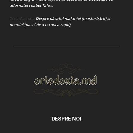
adormitei roabei Tale…
Despre păcatul malahiei (masturbării) şi
Crina Marina
la
onaniei (pazei de a nu avea copii)
DESPRE NOI