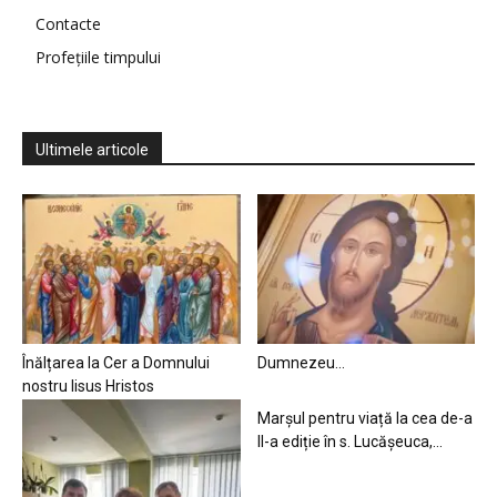
Contacte
Profețiile timpului
Ultimele articole
Înălțarea la Cer a Domnului
Dumnezeu…
nostru Iisus Hristos
Marșul pentru viață la cea de-a
II-a ediție în s. Lucășeuca,...