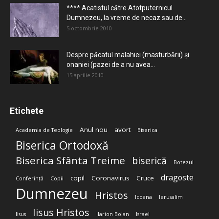
**** Acatistul către Atotputernicul
Dumnezeu, la vreme de necaz sau de...
5 octombrie 2010
Despre păcatul malahiei (masturbării) şi
onaniei (pazei de a nu avea...
15 aprilie 2010
Etichete
Anul nou
avort
Academia de Teologie
Biserica
Biserica Ortodoxă
Biserica Sfânta Treime
biserică
Botezul
dragoste
copil
Coronavirus
Cruce
Conferință
Copii
Dumnezeu
Hristos
Icoana
Ierusalim
Iisus Hristos
Iisus
Ilarion Boian
Israel