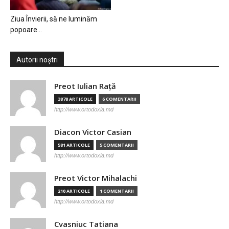
Ziua Învierii, să ne luminăm
popoare…
Autorii noștri
Preot Iulian Raţă
3878 ARTICOLE
6 COMENTARII
http://www.ortodoxia.md
Diacon Victor Casian
581 ARTICOLE
5 COMENTARII
http://www.ortodoxia.md
Preot Victor Mihalachi
210 ARTICOLE
1 COMENTARII
http://www.ortodoxia.md
Cvasniuc Tatiana