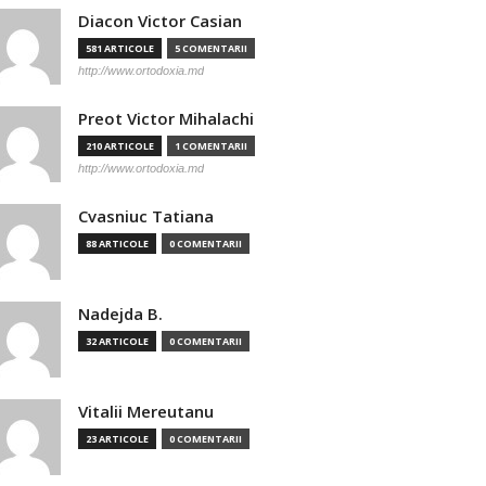
Diacon Victor Casian
581 ARTICOLE
5 COMENTARII
http://www.ortodoxia.md
Preot Victor Mihalachi
210 ARTICOLE
1 COMENTARII
http://www.ortodoxia.md
Cvasniuc Tatiana
88 ARTICOLE
0 COMENTARII
Nadejda B.
32 ARTICOLE
0 COMENTARII
Vitalii Mereutanu
23 ARTICOLE
0 COMENTARII