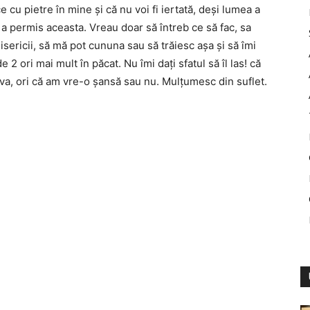
e cu pietre în mine și că nu voi fi iertată, deși lumea a
a permis aceasta. Vreau doar să întreb ce să fac, sa
sericii, să mă pot cununa sau să trăiesc așa și să îmi
e 2 ori mai mult în păcat. Nu îmi dați sfatul să îl las! că
eva, ori că am vre-o șansă sau nu. Mulțumesc din suflet.