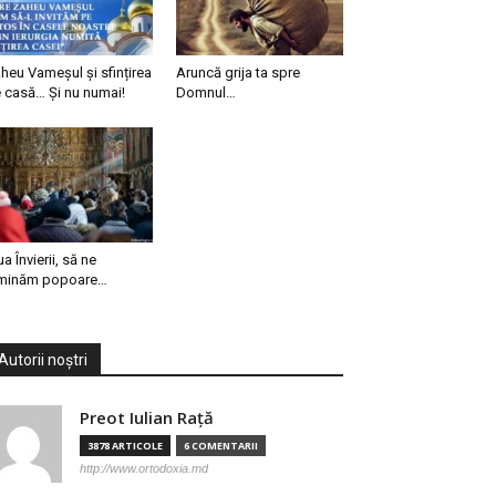
heu Vameșul și sfințirea
Aruncă grija ta spre
 casă… Și nu numai!
Domnul…
ua Învierii, să ne
minăm popoare…
Autorii noștri
Preot Iulian Raţă
3878 ARTICOLE
6 COMENTARII
http://www.ortodoxia.md