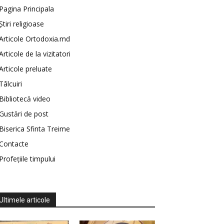
Pagina Principala
Știri religioase
Articole Ortodoxia.md
Articole de la vizitatori
Articole preluate
Tâlcuiri
Bibliotecă video
Gustări de post
Biserica Sfinta Treime
Contacte
Profețiile timpului
Ultimele articole