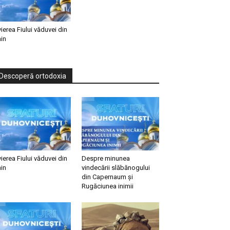
vierea Fiului văduvei din
in
Descoperă ortodoxia
vierea Fiului văduvei din
Despre minunea
in
vindecării slăbănogului
din Capernaum și
Rugăciunea inimii