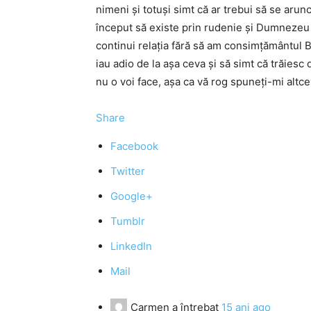
nimeni și totuși simt că ar trebui să se arunc
început să existe prin rudenie și Dumnezeu 
continui relația fără să am consimțământul Bi
iau adio de la așa ceva și să simt că trăiesc d
nu o voi face, așa ca vă rog spuneți-mi altc
Share
Facebook
Twitter
Google+
Tumblr
LinkedIn
Mail
Carmen
a întrebat
15 ani ago