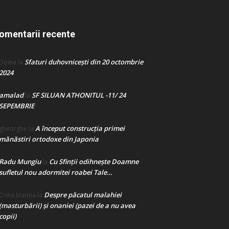
omentarii recente
Sfaturi duhovnicești din 20 octombrie
Doina
la
2024
amalad
SF SILUAN ATHONITUL -11/ 24
la
SEPEMBRIE
A început construcţia primei
gheorghe
la
mănăstiri ortodoxe din Japonia
Radu Mungiu
Cu Sfinții odihnește Doamne
la
sufletul nou adormitei roabei Tale…
Despre păcatul malahiei
Crina Marina
la
(masturbării) şi onaniei (pazei de a nu avea
copii)