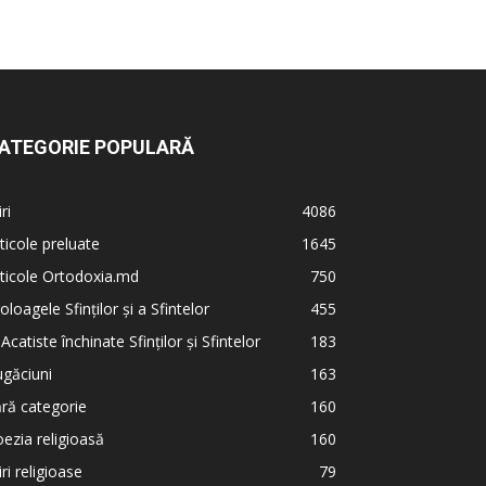
ATEGORIE POPULARĂ
iri
4086
ticole preluate
1645
ticole Ortodoxia.md
750
oloagele Sfinților și a Sfintelor
455
 Acatiste închinate Sfinților și Sfintelor
183
găciuni
163
ră categorie
160
ezia religioasă
160
iri religioase
79