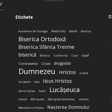
15 aprilie 2010
ă”
C
Etichete
Anul nou
avort
Academia de Teologie
Biserica
Biserica Ortodoxă
Biserica Sfânta Treime
biserică
copil
Botezul
Conferință
Copii
dragoste
Coronavirus
Cruce
Dumnezeu
Hristos
Icoana
Iisus Hristos
Ierusalim
Iisus
Lucășeuca
Ilarion Boian
Israel
mamă
Mitropolia
Mitropolia Moldovei;
moarte
Nașterea Domnului
Mântuitorul Hristos