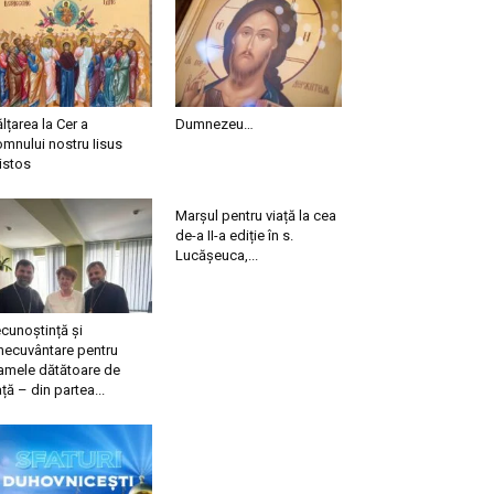
ălțarea la Cer a
Dumnezeu…
mnului nostru Iisus
istos
Marșul pentru viață la cea
de-a II-a ediție în s.
Lucășeuca,...
cunoștință și
necuvântare pentru
mele dătătoare de
ață – din partea...