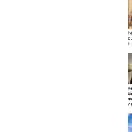
În
Do
Hr
Re
bi
ma
vi