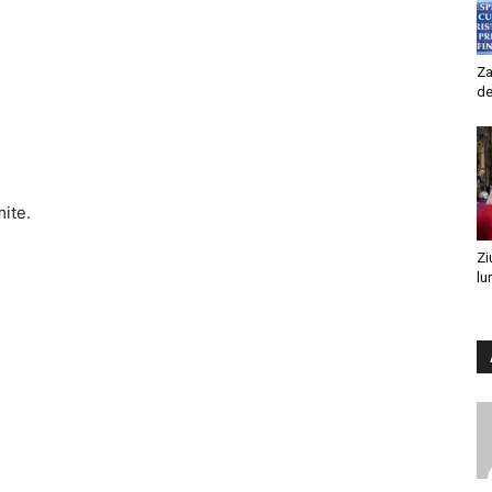
Za
de
mite.
Zi
lu