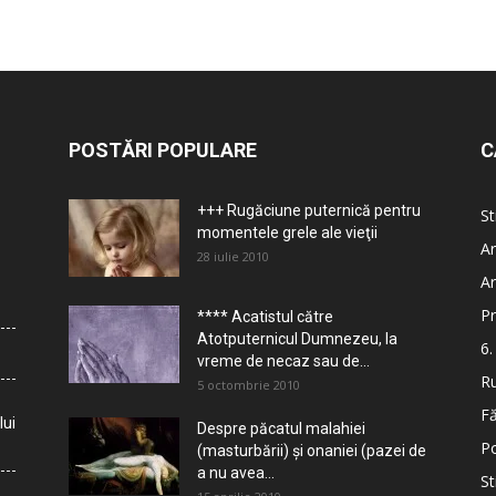
POSTĂRI POPULARE
C
+++ Rugăciune puternică pentru
St
momentele grele ale vieţii
Ar
28 iulie 2010
Ar
Pr
**** Acatistul către
Atotputernicul Dumnezeu, la
6.
vreme de necaz sau de...
Ru
5 octombrie 2010
Fă
lui
Despre păcatul malahiei
Po
(masturbării) şi onaniei (pazei de
a nu avea...
St