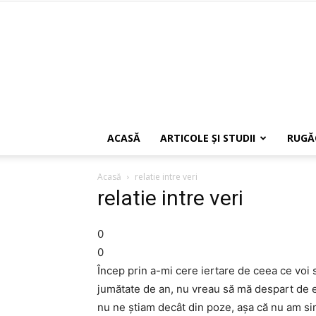
ACASĂ
ARTICOLE ŞI STUDII
RUGĂ
Acasă
relatie intre veri
relatie intre veri
0
0
Încep prin a-mi cere iertare de ceea ce voi
jumătate de an, nu vreau să mă despart de e
nu ne știam decât din poze, așa că nu am simț