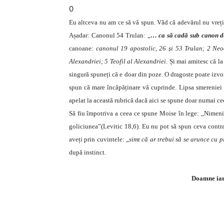
0
Eu altceva nu am ce să vă spun. Văd că adevărul nu vreți 
Așadar: Canonul 54 Trulan: „
… ca să cadă sub canon de
canoane:
canonul 19 apostolic, 26 și 53 Trulan; 2 Neoc
Alexandriei; 5 Teofil al Alexandriei
. Și mai amitesc că l
singură spuneți că e doar din poze. O dragoste poate izvo
spun că mare încăpăținare vă cuprinde. Lipsa smereniei ș
apelat la această rubrică dacă aici se spune doar numai cee
Să fiu împotriva a ceea ce spune Moise în lege: „Nimeni 
goliciunea”(Levitic 18,6). Eu nu pot să spun ceva contra
aveți prin cuvintele: „
simt că ar trebui să se arunce cu pi
după instinct.
Doamne iar