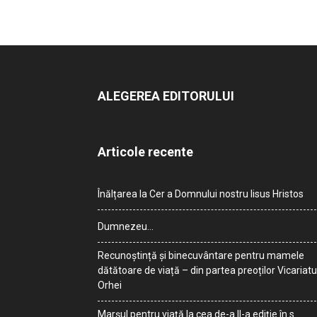
ALEGEREA EDITORULUI
Articole recente
Înălțarea la Cer a Domnului nostru Iisus Hristos
Dumnezeu…
Recunoștință și binecuvântare pentru mamele
dătătoare de viață – din partea preoților Vicariatu
Orhei
Marșul pentru viață la cea de-a II-a ediție în s.