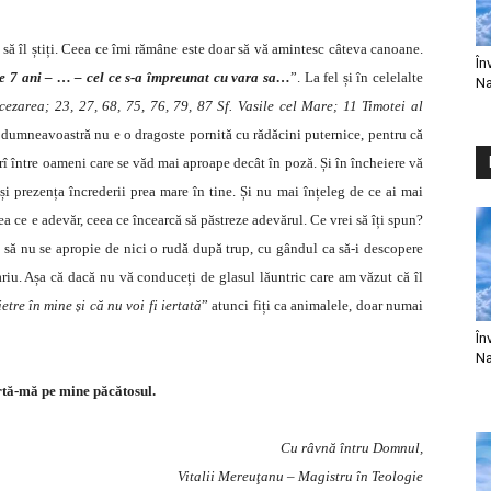
să îl știți. Ceea ce îmi rămâne este doar să vă amintesc câteva canoane.
În
 7 ani – … – cel ce s-a împreunat cu vara sa…
”. La fel și în celelalte
Na
ezarea; 23, 27, 68, 75, 76, 79, 87 Sf. Vasile cel Mare; 11 Timotei al
a dumneavoastră nu e o dragoste pornită cu rădăcini puternice, pentru că
rî între oameni care se văd mai aproape decât în poză. Și în încheiere vă
i prezența încrederii prea mare în tine. Și nu mai înțeleg de ce ai mai
a ce e adevăr, ceea ce încearcă să păstreze adevărul. Ce vrei să îți spun?
să nu se apropie de nici o rudă după trup, cu gândul ca să-i descopere
riu. Așa că dacă nu vă conduceți de glasul lăuntric care am văzut că îl
etre în mine și că nu voi fi iertată
” atunci fiți ca animalele, doar numai
În
Na
tă-mă pe mine păcătosul.
Cu râvnă întru Domnul,
Vitalii Mereuţanu – Magistru în Teologie