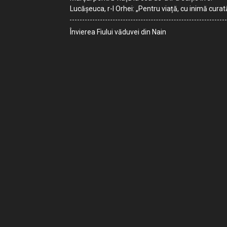
Lucășeuca, r-l Orhei: „Pentru viață, cu inimă curat
Învierea Fiului văduvei din Nain