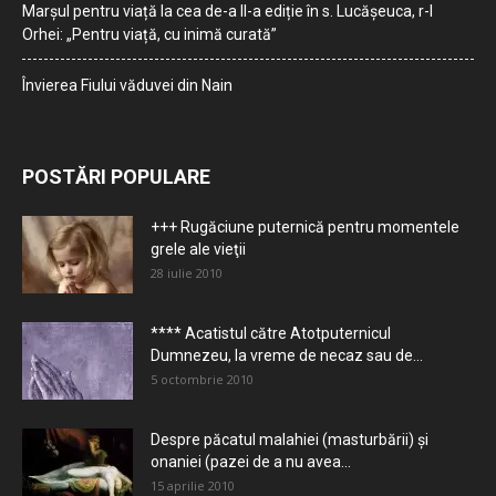
Marșul pentru viață la cea de-a II-a ediție în s. Lucășeuca, r-l
Orhei: „Pentru viață, cu inimă curată”
Învierea Fiului văduvei din Nain
POSTĂRI POPULARE
+++ Rugăciune puternică pentru momentele
grele ale vieţii
28 iulie 2010
**** Acatistul către Atotputernicul
Dumnezeu, la vreme de necaz sau de...
5 octombrie 2010
Despre păcatul malahiei (masturbării) şi
onaniei (pazei de a nu avea...
15 aprilie 2010