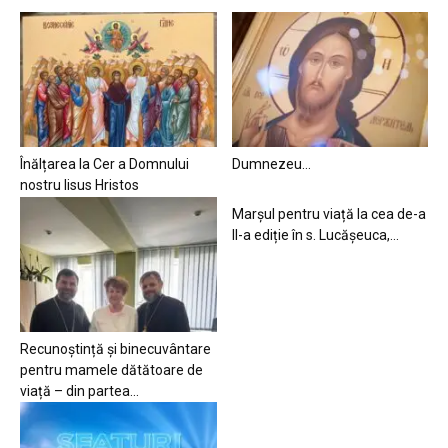
Înălțarea la Cer a Domnului
Dumnezeu…
nostru Iisus Hristos
Marșul pentru viață la cea de-a
II-a ediție în s. Lucășeuca,...
Recunoștință și binecuvântare
pentru mamele dătătoare de
viață – din partea...