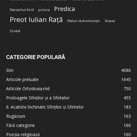
Predica
Patriarhul Kirill
pictura
Preot Iulian Rață
Sfaturi duhovnicești;
Sinaxa
Școală
CATEGORIE POPULARĂ
Stiri
4086
Articole preluate
1645
Articole Ortodoxia.md
750
Proloagele Sfinților și a Sfintelor
455
6. Acatiste închinate Sfinților și Sfintelor
183
Rugăciuni
163
Fără categorie
160
Poezia religioasă
160