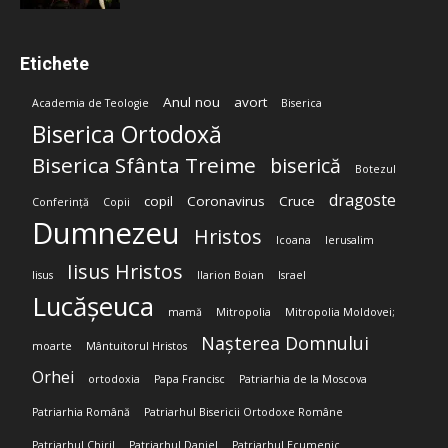
Etichete
Anul nou
avort
Academia de Teologie
Biserica
Biserica Ortodoxă
Biserica Sfânta Treime
biserică
Botezul
dragoste
copil
Coronavirus
Cruce
Conferință
Copii
Dumnezeu
Hristos
Icoana
Ierusalim
Iisus Hristos
Iisus
Ilarion Boian
Israel
Lucășeuca
mamă
Mitropolia
Mitropolia Moldovei;
Nașterea Domnului
moarte
Mântuitorul Hristos
Orhei
ortodoxia
Papa Francisc
Patriarhia de la Moscova
Patriarhia Română
Patriarhul Bisericii Ortodoxe Române
Patriarhul Chiril
Patriarhul Daniel
Patriarhul Ecumenic