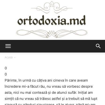
Ortodoxia.md
Acasă
0
0
Părinte, în urmă cu câţiva ani cineva în care aveam
încredere mi-a făcut rău, nu vreau să vorbesc despre
asta, nici nu mai contează şi de atunci sufăr. Iniţial am
simţit că nu vreau să trăiesc astfel şi a trebuit să mă lupt
singură cu gânduri sinucigaşe, să le alung, până mi-am