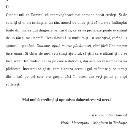
0
Credeți-mă, că Domnul vă supraveghează mai aproape decât credeți! Și de
suferiți și vi s-a întâmplat un rău, atunci de unde știți că nu s-au întâmplat
toate din marea Lui dragoste pentru dvs, ca să vă protejeze poate eventual
de un rău și mai mare?! Deci slăviți-L și mulțumiți-I și smerițivă, cerându-i
ajutorul, spunând:
Doamne, ajută-mi mie păcătoasei, căci fără Tine nu pot
face nimic.
Și chiar de nu-I veți simți ajutorul, să știți ca e alături și nu se
face simțit tot dintr-o cauză pe care o dați dvs, dar asta nu înseamnă că vă
părăsește. Încercați să găsiți care e cauza acestui gol sufletesc și să iertați
din inimă pe cel care v-a greșit, căci în acest caz veți primi și aripi
sufletești!
Mai multă credință și optimism duhovnicesc vă urez!
Cu râvnă întru Domnul
Vitalii Mereuţanu – Magistru în Teologie