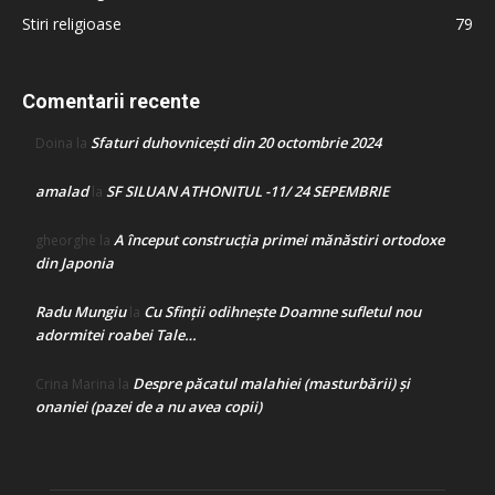
Stiri religioase
79
Comentarii recente
Sfaturi duhovnicești din 20 octombrie 2024
Doina
la
amalad
SF SILUAN ATHONITUL -11/ 24 SEPEMBRIE
la
A început construcţia primei mănăstiri ortodoxe
gheorghe
la
din Japonia
Radu Mungiu
Cu Sfinții odihnește Doamne sufletul nou
la
adormitei roabei Tale…
Despre păcatul malahiei (masturbării) şi
Crina Marina
la
onaniei (pazei de a nu avea copii)