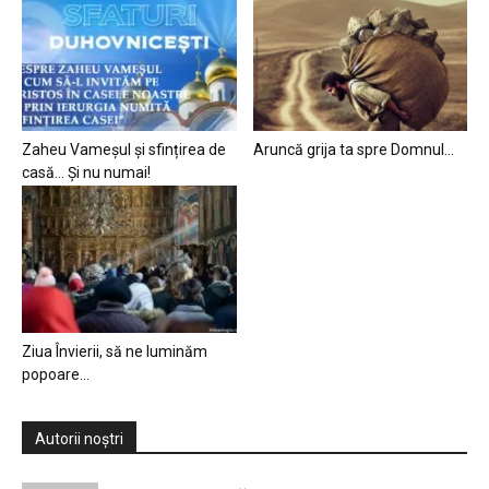
Zaheu Vameșul și sfințirea de
Aruncă grija ta spre Domnul…
casă… Și nu numai!
Ziua Învierii, să ne luminăm
popoare…
Autorii noștri