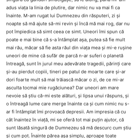
adus viaţa la linia de plutire, dar nimic nu va mai fi ca
înainte. M-am rugat lui Dumnezeu din răsputeri, zi şi
noapte să mă ajute să-mi revin şi încă mă mai rog, dar nu
pot împiedica să simt ceea ce simt. Uneori îmi spun că
poate e mai bine că s-a întâmplat aşa, putea să fie mult
mai rău, măcar să fie asta răul din viaţa mea şi mi-e ruşine
uneori de mine că sufăr de parcă n-ar suferi o planetă
întreagă, sunt în jurul meu adevărate tragedii, părinţi care
şi-au pierdut copiii, tineri pe patul de moarte care şi-ar
dori foarte mult să mai trăiască măcar o zi, de ce mi-ar
asculta tocmai mie rugăciunea? Dar uneori am mare
nevoie să ştiu că-mi este alături, şi lipsa unui răspuns, şi
o întreagă lume care merge înainte ca şi cum nimic nu s-
ar fi întâmplat îmi provoacă depresii. Am impresia că cu
cât înaintez în viaţă, mi se oferă tot mai puţin ajutor, că
sunt lăsată singură de Dumnezeu să mă descurc cum ştiu
şi cum pot. Înainte părea aşa simplu, aproape toate