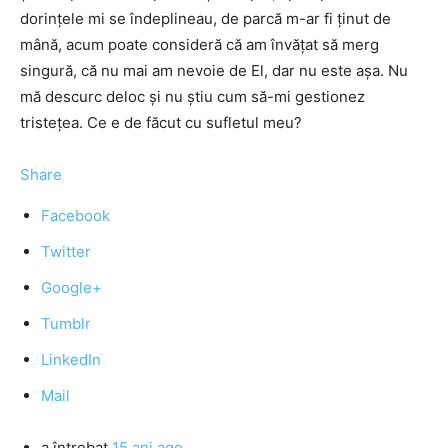
dorinţele mi se îndeplineau, de parcă m-ar fi ţinut de
mână, acum poate consideră că am învăţat să merg
singură, că nu mai am nevoie de El, dar nu este aşa. Nu
mă descurc deloc şi nu ştiu cum să-mi gestionez
tristeţea. Ce e de făcut cu sufletul meu?
Share
Facebook
Twitter
Google+
Tumblr
LinkedIn
Mail
a întrebat
15 ani ago