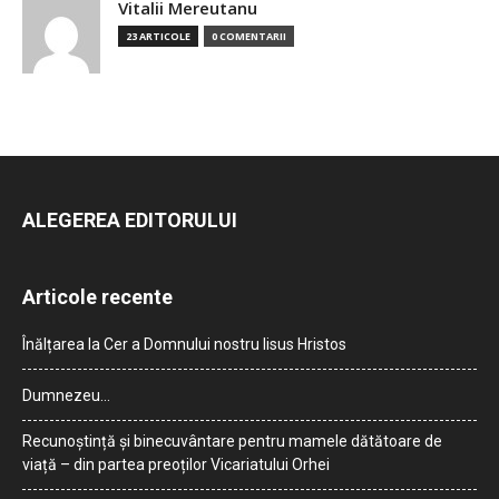
Vitalii Mereutanu
23 ARTICOLE
0 COMENTARII
ALEGEREA EDITORULUI
Articole recente
Înălțarea la Cer a Domnului nostru Iisus Hristos
Dumnezeu…
Recunoștință și binecuvântare pentru mamele dătătoare de
viață – din partea preoților Vicariatului Orhei