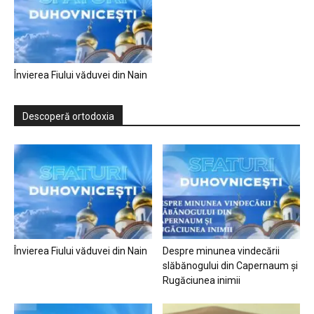
Învierea Fiului văduvei din Nain
Descoperă ortodoxia
Învierea Fiului văduvei din Nain
Despre minunea vindecării
slăbănogului din Capernaum și
Rugăciunea inimii