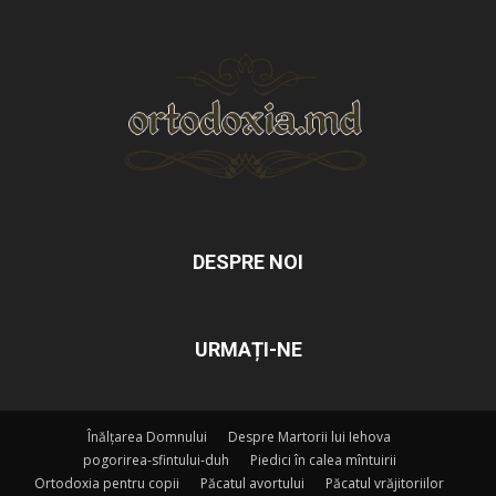
DESPRE NOI
URMAȚI-NE
Înălțarea Domnului
Despre Martorii lui Iehova
pogorirea-sfintului-duh
Piedici în calea mîntuirii
Ortodoxia pentru copii
Păcatul avortului
Păcatul vrăjitoriilor