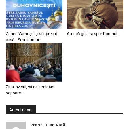
Zaheu Vameșul și sfințirea de
Aruncă grija ta spre Domnul…
casă… Și nu numai!
Ziua Învierii, să ne luminăm
popoare…
Autorii noștri
Preot Iulian Raţă