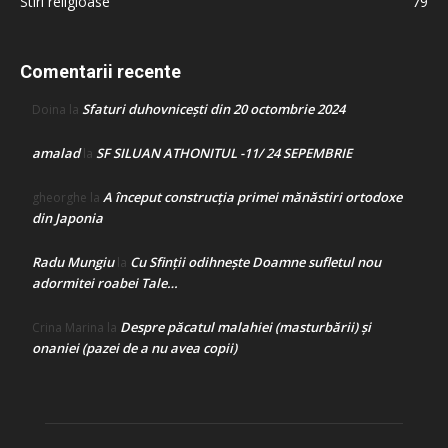
Stiri religioase
79
Comentarii recente
Sfaturi duhovnicești din 20 octombrie 2024
Doina
la
amalad
SF SILUAN ATHONITUL -11/ 24 SEPEMBRIE
la
A început construcţia primei mănăstiri ortodoxe
gheorghe
la
din Japonia
Radu Mungiu
Cu Sfinții odihnește Doamne sufletul nou
la
adormitei roabei Tale…
Despre păcatul malahiei (masturbării) şi
Crina Marina
la
onaniei (pazei de a nu avea copii)