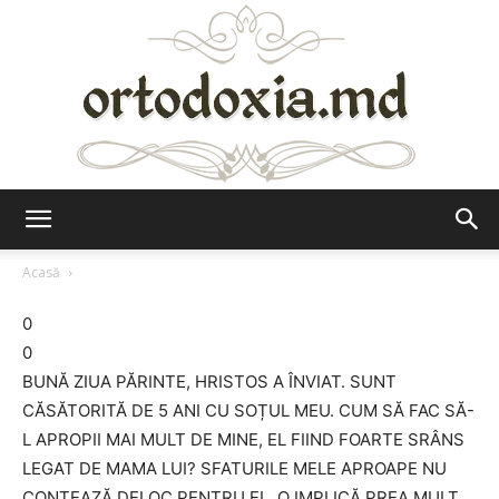
Ortodoxia.md
Acasă
0
0
BUNĂ ZIUA PĂRINTE, HRISTOS A ÎNVIAT. SUNT
CĂSĂTORITĂ DE 5 ANI CU SOȚUL MEU. CUM SĂ FAC SĂ-
L APROPII MAI MULT DE MINE, EL FIIND FOARTE SRÂNS
LEGAT DE MAMA LUI? SFATURILE MELE APROAPE NU
CONTEAZĂ DELOC PENTRU EL. O IMPLICĂ PREA MULT