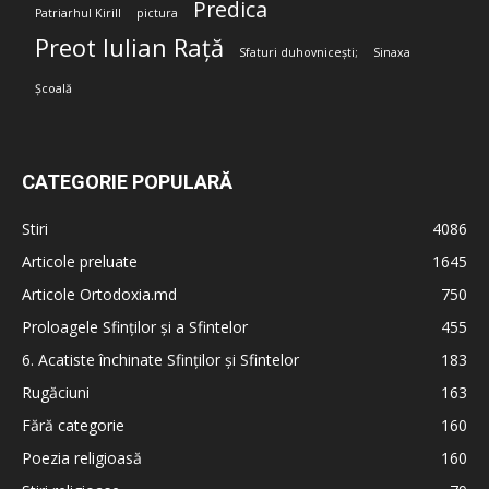
Predica
Patriarhul Kirill
pictura
Preot Iulian Rață
Sfaturi duhovnicești;
Sinaxa
Școală
CATEGORIE POPULARĂ
Stiri
4086
Articole preluate
1645
Articole Ortodoxia.md
750
Proloagele Sfinților și a Sfintelor
455
6. Acatiste închinate Sfinților și Sfintelor
183
Rugăciuni
163
Fără categorie
160
Poezia religioasă
160