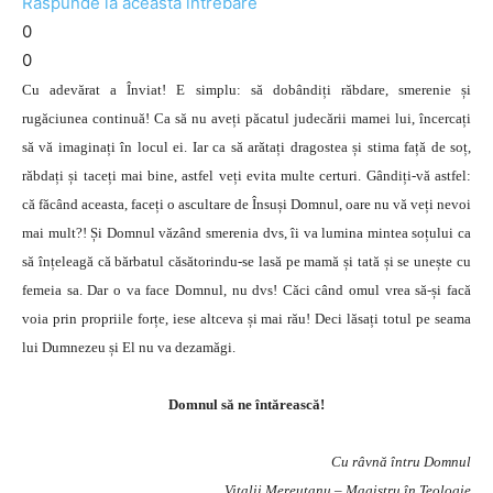
Răspunde la această întrebare
0
0
Cu adevărat a Înviat! E simplu: să dobândiți răbdare, smerenie și
rugăciunea continuă! Ca să nu aveți păcatul judecării mamei lui, încercați
să vă imaginați în locul ei. Iar ca să arătați dragostea și stima față de soț,
răbdați și taceți mai bine, astfel veți evita multe certuri. Gândiți-vă astfel:
că făcând aceasta, faceți o ascultare de Însuși Domnul, oare nu vă veți nevoi
mai mult?! Și Domnul văzând smerenia dvs, îi va lumina mintea soțului ca
să înțeleagă că bărbatul căsătorindu-se lasă pe mamă și tată și se unește cu
femeia sa. Dar o va face Domnul, nu dvs! Căci când omul vrea să-și facă
voia prin propriile forțe, iese altceva și mai rău! Deci lăsați totul pe seama
lui Dumnezeu și El nu va dezamăgi.
Domnul să ne întărească!
Cu râvnă întru Domnul
Vitalii Mereuţanu – Magistru în Teologie