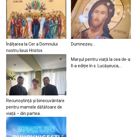
Înălțarea la Cer a Domnului
Dumnezeu…
nostru Iisus Hristos
Marșul pentru viață la cea de-a
II-a ediție în s. Lucășeuca,...
Recunoștință și binecuvântare
pentru mamele dătătoare de
viață – din partea...