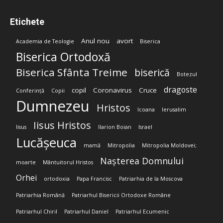
Etichete
Anul nou
avort
Academia de Teologie
Biserica
Biserica Ortodoxă
Biserica Sfânta Treime
biserică
Botezul
dragoste
copil
Coronavirus
Cruce
Conferință
Copii
Dumnezeu
Hristos
Icoana
Ierusalim
Iisus Hristos
Iisus
Ilarion Boian
Israel
Lucășeuca
mamă
Mitropolia
Mitropolia Moldovei;
Nașterea Domnului
moarte
Mântuitorul Hristos
Orhei
ortodoxia
Papa Francisc
Patriarhia de la Moscova
Patriarhia Română
Patriarhul Bisericii Ortodoxe Române
Patriarhul Chiril
Patriarhul Daniel
Patriarhul Ecumenic