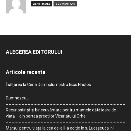
23 ARTICOLE
0 COMENTARII
ALEGEREA EDITORULUI
Articole recente
Înălțarea la Cer a Domnului nostru Iisus Hristos
Dumnezeu…
Recunoștință și binecuvântare pentru mamele dătătoare de
viață – din partea preoților Vicariatului Orhei
Marșul pentru viață la cea de-a II-a ediție în s. Lucășeuca, r-l