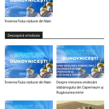
Învierea Fiului văduvei din Nain
Descoperă ortodoxia
Învierea Fiului văduvei din Nain
Despre minunea vindecării
slăbănogului din Capernaum și
Rugăciunea inimii