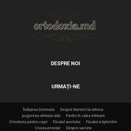
DESPRE NOI
URMAȚI-NE
Înălțarea Domnului
Despre Martorii lui Iehova
pogorirea-sfintului-duh
Piedici în calea mîntuirii
Ortodoxia pentru copii
Păcatul avortului
Păcatul vrăjitoriilor
Crucea preoției
Despre vaccine