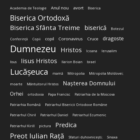
Anul nou
avort
Academia de Teologie
Biserica
Biserica Ortodoxă
Biserica Sfânta Treime
biserică
Botezul
dragoste
copil
Coronavirus
Cruce
Conferință
Copii
Dumnezeu
Hristos
Icoana
Ierusalim
Iisus Hristos
Iisus
Ilarion Boian
Israel
Lucășeuca
mamă
Mitropolia
Mitropolia Moldovei;
Nașterea Domnului
moarte
Mântuitorul Hristos
Orhei
ortodoxia
Papa Francisc
Patriarhia de la Moscova
Patriarhia Română
Patriarhul Bisericii Ortodoxe Române
Patriarhul Chiril
Patriarhul Daniel
Patriarhul Ecumenic
Predica
Patriarhul Kirill
pictura
Preot Iulian Rață
Sfaturi duhovnicești;
Sinaxa