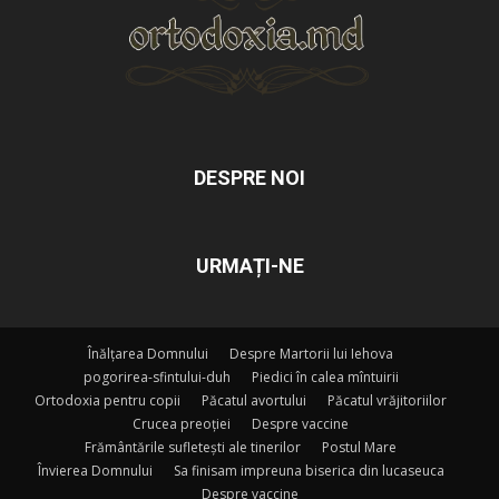
DESPRE NOI
URMAȚI-NE
Înălțarea Domnului
Despre Martorii lui Iehova
pogorirea-sfintului-duh
Piedici în calea mîntuirii
Ortodoxia pentru copii
Păcatul avortului
Păcatul vrăjitoriilor
Crucea preoției
Despre vaccine
Frământările sufletești ale tinerilor
Postul Mare
Învierea Domnului
Sa finisam impreuna biserica din lucaseuca
Despre vaccine