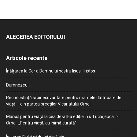
ALEGEREA EDITORULUI
Articole recente
Înălțarea la Cer a Domnului nostru Iisus Hristos
Dumnezeu…
Recunoștință și binecuvântare pentru mamele dătătoare de
viață – din partea preoților Vicariatului Orhei
Marșul pentru viață la cea de-a II-a ediție în s. Lucășeuca, r-l
Orhei: „Pentru viață, cu inimă curată”