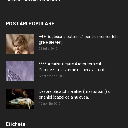
Învierea Fiului văduvei din Nain
POSTĂRI POPULARE
+++ Rugăciune puternică pentru momentele
grele ale vieţii
28 iulie 2010
**** Acatistul către Atotputernicul
Dumnezeu, la vreme de necaz sau de...
5 octombrie 2010
Despre păcatul malahiei (masturbării) şi
onaniei (pazei de a nu avea...
15 aprilie 2010
Etichete