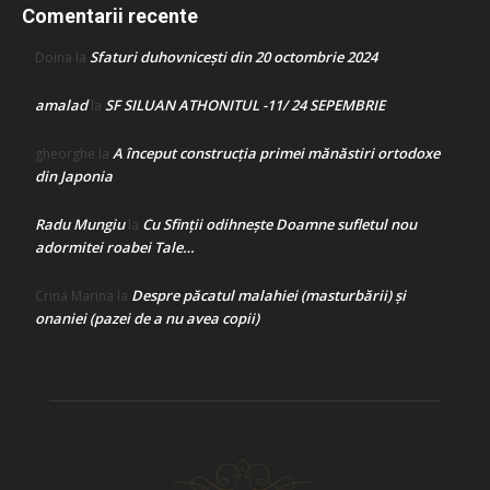
Comentarii recente
Sfaturi duhovnicești din 20 octombrie 2024
Doina
la
amalad
SF SILUAN ATHONITUL -11/ 24 SEPEMBRIE
la
A început construcţia primei mănăstiri ortodoxe
gheorghe
la
din Japonia
Radu Mungiu
Cu Sfinții odihnește Doamne sufletul nou
la
adormitei roabei Tale…
Despre păcatul malahiei (masturbării) şi
Crina Marina
la
onaniei (pazei de a nu avea copii)