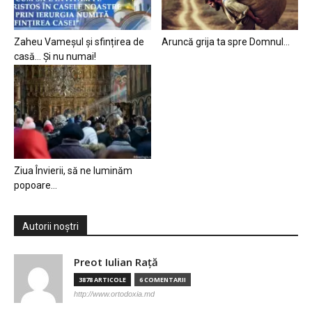
Zaheu Vameșul și sfințirea de
Aruncă grija ta spre Domnul…
casă… Și nu numai!
Ziua Învierii, să ne luminăm
popoare…
Autorii noștri
Preot Iulian Raţă
3878 ARTICOLE
6 COMENTARII
http://www.ortodoxia.md