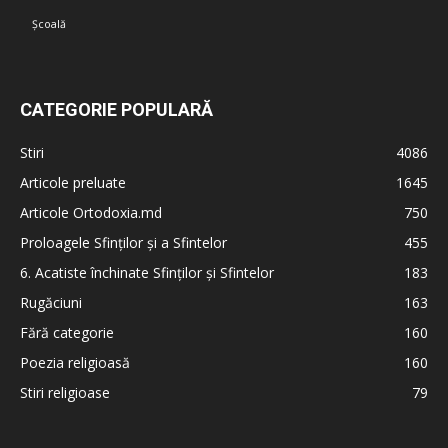
Școală
CATEGORIE POPULARĂ
Stiri
4086
Articole preluate
1645
Articole Ortodoxia.md
750
Proloagele Sfinților și a Sfintelor
455
6. Acatiste închinate Sfinților și Sfintelor
183
Rugăciuni
163
Fără categorie
160
Poezia religioasă
160
Stiri religioase
79