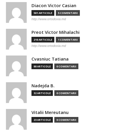
Diacon Victor Casian
581 ARTICOLE
5 COMENTARII
http://www.ortodoxia.md
Preot Victor Mihalachi
210 ARTICOLE
1 COMENTARII
http://www.ortodoxia.md
Cvasniuc Tatiana
88 ARTICOLE
0 COMENTARII
Nadejda B.
32 ARTICOLE
0 COMENTARII
Vitalii Mereutanu
23 ARTICOLE
0 COMENTARII