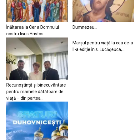
Înălțarea la Cer a Domnului
Dumnezeu…
nostru Iisus Hristos
Marșul pentru viață la cea de-a
II-a ediție în s. Lucășeuca,...
Recunoștință și binecuvântare
pentru mamele dătătoare de
viață – din partea...