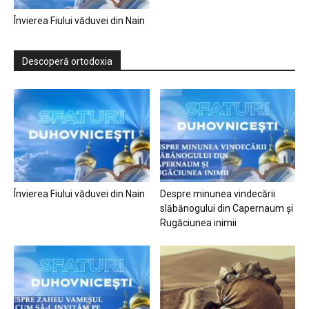
Învierea Fiului văduvei din Nain
Descoperă ortodoxia
Învierea Fiului văduvei din Nain
Despre minunea vindecării
slăbănogului din Capernaum și
Rugăciunea inimii