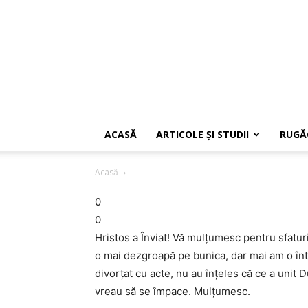
ACASĂ
ARTICOLE ŞI STUDII
RUGĂ
Acasă
0
0
Hristos a Înviat! Vă mulțumesc pentru sfaturi
o mai dezgroapă pe bunica, dar mai am o înt
divorțat cu acte, nu au înțeles că ce a unit
vreau să se împace. Mulțumesc.