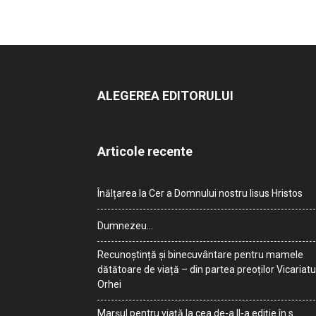
ALEGEREA EDITORULUI
Articole recente
Înălțarea la Cer a Domnului nostru Iisus Hristos
Dumnezeu…
Recunoștință și binecuvântare pentru mamele
dătătoare de viață – din partea preoților Vicariatu
Orhei
Marșul pentru viață la cea de-a II-a ediție în s.