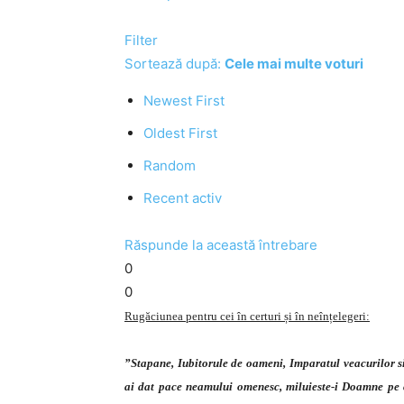
Filter
Sortează după:
Cele mai multe voturi
Newest First
Oldest First
Random
Recent activ
Răspunde la această întrebare
0
0
Rugăciunea pentru cei în certuri și în neînțelegeri:
”Stapane, Iubitorule de oameni, Imparatul veacurilor si d
ai dat pace neamului omenesc, miluieste-i Doamne pe c