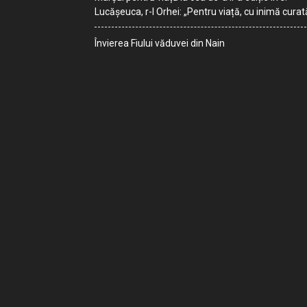
Lucășeuca, r-l Orhei: „Pentru viață, cu inimă curat
Învierea Fiului văduvei din Nain