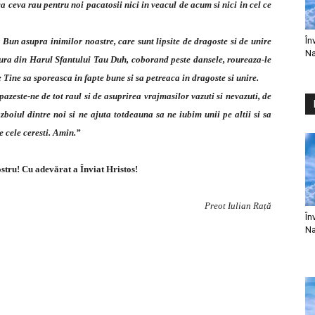
 ceva rau pentru noi pacatosii nici in veacul de acum si nici in cel ce
În
un asupra inimilor noastre, care sunt lipsite de dragoste si de unire
Na
catura din Harul Sfantului Tau Duh, coborand peste dansele, roureaza-le
Tine sa sporeasca in fapte bune si sa petreaca in dragoste si unire.
zeste-ne de tot raul si de asuprirea vrajmasilor vazuti si nevazuti, de
boiul dintre noi si ne ajuta totdeauna sa ne iubim unii pe altii si sa
e cele ceresti. Amin.”
ostru! Cu adevărat a Înviat Hristos!
Preot Iulian Rață
În
Na