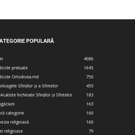
ATEGORIE POPULARĂ
iri
4086
ticole preluate
1645
ticole Ortodoxia.md
750
oloagele Sfinților și a Sfintelor
455
 Acatiste închinate Sfinților și Sfintelor
183
găciuni
163
ră categorie
160
ezia religioasă
160
iri religioase
79