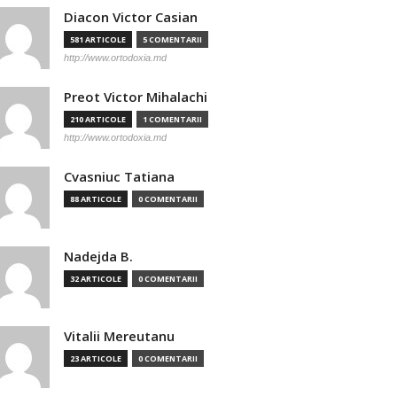
Diacon Victor Casian
581 ARTICOLE
5 COMENTARII
http://www.ortodoxia.md
Preot Victor Mihalachi
210 ARTICOLE
1 COMENTARII
http://www.ortodoxia.md
Cvasniuc Tatiana
88 ARTICOLE
0 COMENTARII
Nadejda B.
32 ARTICOLE
0 COMENTARII
Vitalii Mereutanu
23 ARTICOLE
0 COMENTARII