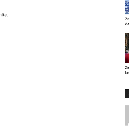
mite.
Za
de
Zi
lu