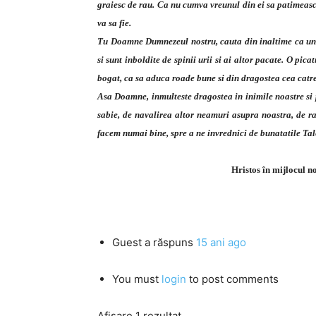
graiesc de rau. Ca nu cumva vreunul din ei sa patimeasca
va sa fie.
Tu Doamne Dumnezeul nostru, cauta din inaltime ca un B
si sunt inboldite de spinii urii si ai altor pacate. O pi
bogat, ca sa aduca roade bune si din dragostea cea catre 
Asa Doamne, inmulteste dragostea in inimile noastre si pa
sabie, de navalirea altor neamuri asupra noastra, de raz
facem numai bine, spre a ne invrednici de bunatatile Tal
Hristos în mijlocul n
Guest
a răspuns
15 ani ago
You must
login
to post comments
Afișare 1 rezultat