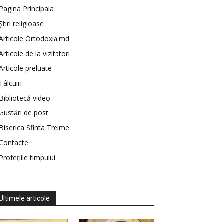
Pagina Principala
Știri religioase
Articole Ortodoxia.md
Articole de la vizitatori
Articole preluate
Tâlcuiri
Bibliotecă video
Gustări de post
Biserica Sfinta Treime
Contacte
Profețiile timpului
Ultimele articole