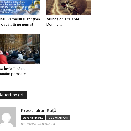
heu Vameșul și sfințirea
Aruncă grija ta spre
 casă… Și nu numai!
Domnul…
ua Învierii, să ne
minăm popoare…
Autorii noștri
Preot Iulian Raţă
3878 ARTICOLE
6 COMENTARII
http://www.ortodoxia.md