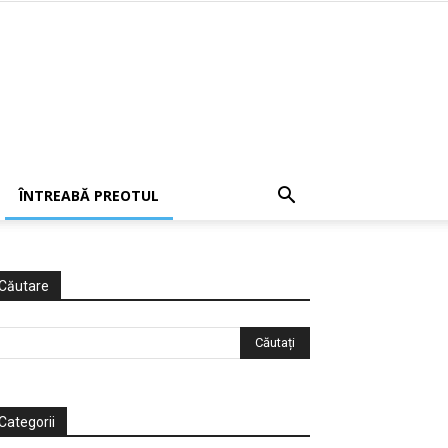
ÎNTREABĂ PREOTUL
Căutare
Categorii