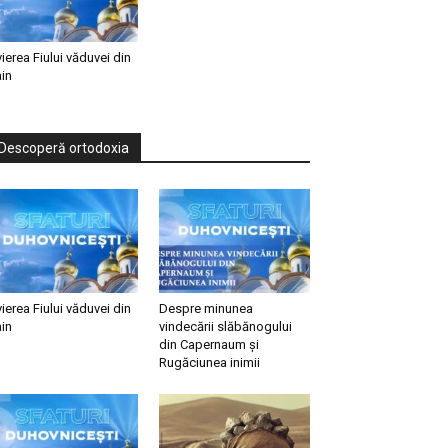
vierea Fiului văduvei din
in
Descoperă ortodoxia
vierea Fiului văduvei din
Despre minunea
in
vindecării slăbănogului
din Capernaum și
Rugăciunea inimii