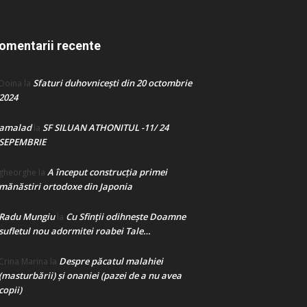
omentarii recente
Sfaturi duhovnicești din 20 octombrie
Doina
la
2024
amalad
SF SILUAN ATHONITUL -11/ 24
la
SEPEMBRIE
A început construcţia primei
gheorghe
la
mănăstiri ortodoxe din Japonia
Radu Mungiu
Cu Sfinții odihnește Doamne
la
sufletul nou adormitei roabei Tale…
Despre păcatul malahiei
Crina Marina
la
(masturbării) şi onaniei (pazei de a nu avea
copii)