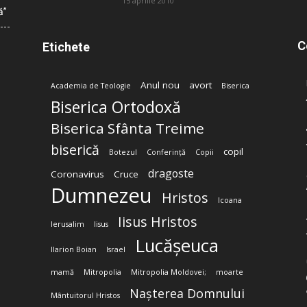
15 aprilie 2010
ă”
C
Etichete
Anul nou
avort
Academia de Teologie
Biserica
Biserica Ortodoxă
Biserica Sfânta Treime
biserică
copil
Botezul
Conferință
Copii
dragoste
Coronavirus
Cruce
Dumnezeu
Hristos
Icoana
Iisus Hristos
Ierusalim
Iisus
Lucășeuca
Ilarion Boian
Israel
mamă
Mitropolia
Mitropolia Moldovei;
moarte
Nașterea Domnului
Mântuitorul Hristos