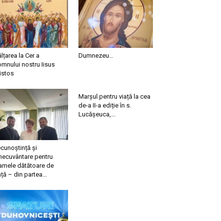
ălțarea la Cer a
Dumnezeu…
mnului nostru Iisus
istos
Marșul pentru viață la cea
de-a II-a ediție în s.
Lucășeuca,...
cunoștință și
necuvântare pentru
mele dătătoare de
ață – din partea...