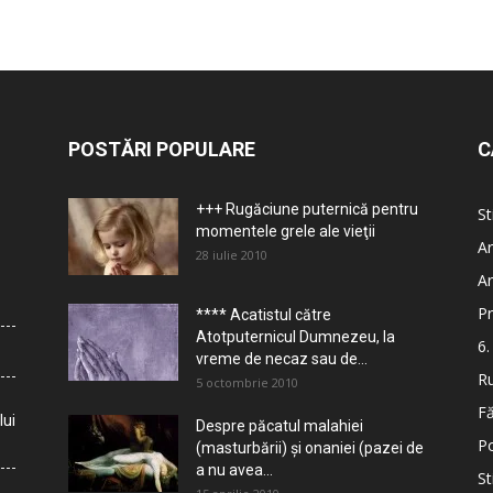
POSTĂRI POPULARE
C
+++ Rugăciune puternică pentru
St
momentele grele ale vieţii
Ar
28 iulie 2010
Ar
Pr
**** Acatistul către
Atotputernicul Dumnezeu, la
6.
vreme de necaz sau de...
Ru
5 octombrie 2010
Fă
lui
Despre păcatul malahiei
Po
(masturbării) şi onaniei (pazei de
a nu avea...
St