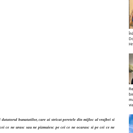
În
Do
Hr
Re
bi
ma
vi
atatorul bunatatilor, care ai stricat peretele din mijloc al vrajbei si
ei ce ne urasc sau ne pizmuiesc pe cei ce ne ocarasc si pe cei ce ne