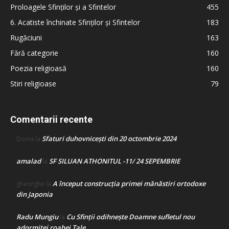
Proloagele Sfinților și a Sfintelor
455
6. Acatiste închinate Sfinților și Sfintelor
183
Rugăciuni
163
Fără categorie
160
Poezia religioasă
160
Stiri religioase
79
Comentarii recente
Sfaturi duhovnicești din 20 octombrie 2024
Doina
la
amalad
SF SILUAN ATHONITUL -11/ 24 SEPEMBRIE
la
A început construcţia primei mănăstiri ortodoxe
gheorghe
la
din Japonia
Radu Mungiu
Cu Sfinții odihnește Doamne sufletul nou
la
adormitei roabei Tale…