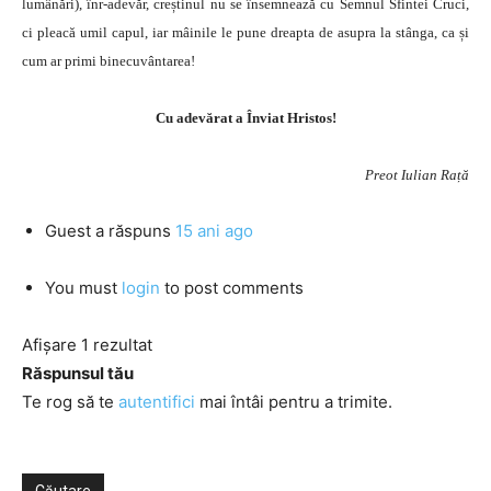
lumânări), înr-adevăr, creștinul nu se însemnează cu Semnul Sfintei Cruci,
ci pleacă umil capul, iar mâinile le pune dreapta de asupra la stânga, ca și
cum ar primi binecuvântarea!
Cu adevărat a Înviat Hristos!
Preot Iulian Rață
Guest
a răspuns
15 ani ago
You must
login
to post comments
Afișare 1 rezultat
Răspunsul tău
Te rog să te
autentifici
mai întâi pentru a trimite.