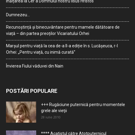
Înălțarea la Cer a Domnului nostru Iisus Hristos
Dumnezeu…
Recunoștință și binecuvântare pentru mamele dătătoare de
viață – din partea preoților Vicariatului Orhei
Marșul pentru viață la cea de-a II-a ediție în s. Lucășeuca, r-l
Orhei: „Pentru viață, cu inimă curată”
Învierea Fiului văduvei din Nain
POSTĂRI POPULARE
+++ Rugăciune puternică pentru momentele
grele ale vieţii
28 iulie 2010
**** Acatistul către Atotputernicul