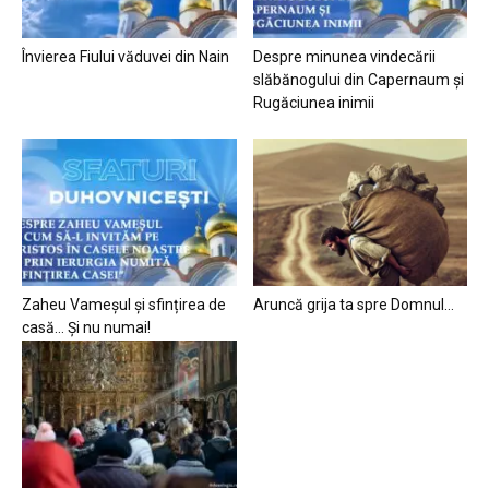
Învierea Fiului văduvei din Nain
Despre minunea vindecării
slăbănogului din Capernaum și
Rugăciunea inimii
Zaheu Vameșul și sfințirea de
Aruncă grija ta spre Domnul…
casă… Și nu numai!