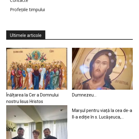
Contacte
Profețiile timpului
Ultimele articole
Înălțarea la Cer a Domnului
Dumnezeu…
nostru Iisus Hristos
Marșul pentru viață la cea de-a
II-a ediție în s. Lucășeuca,...