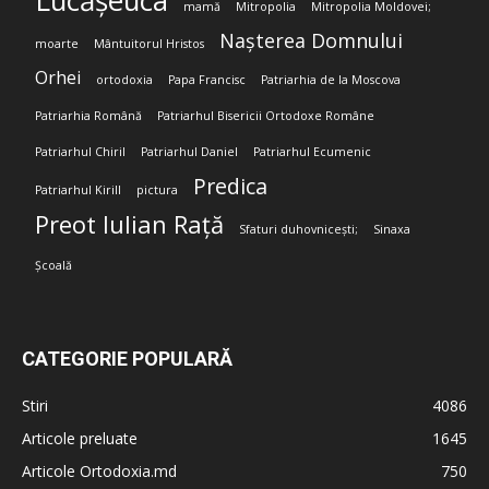
Lucășeuca
mamă
Mitropolia
Mitropolia Moldovei;
Nașterea Domnului
moarte
Mântuitorul Hristos
Orhei
ortodoxia
Papa Francisc
Patriarhia de la Moscova
Patriarhia Română
Patriarhul Bisericii Ortodoxe Române
Patriarhul Chiril
Patriarhul Daniel
Patriarhul Ecumenic
Predica
Patriarhul Kirill
pictura
Preot Iulian Rață
Sfaturi duhovnicești;
Sinaxa
Școală
CATEGORIE POPULARĂ
Stiri
4086
Articole preluate
1645
Articole Ortodoxia.md
750