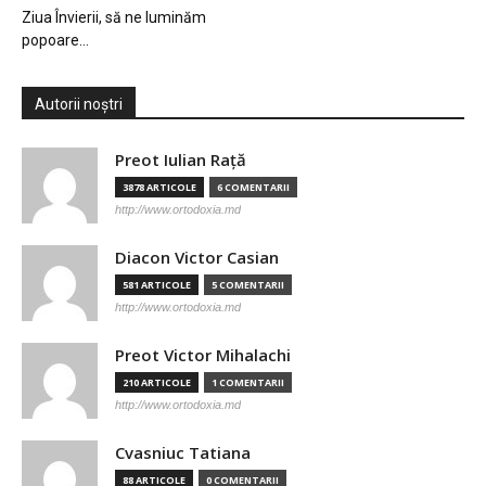
Ziua Învierii, să ne luminăm
popoare…
Autorii noștri
Preot Iulian Raţă
3878 ARTICOLE
6 COMENTARII
http://www.ortodoxia.md
Diacon Victor Casian
581 ARTICOLE
5 COMENTARII
http://www.ortodoxia.md
Preot Victor Mihalachi
210 ARTICOLE
1 COMENTARII
http://www.ortodoxia.md
Cvasniuc Tatiana
88 ARTICOLE
0 COMENTARII