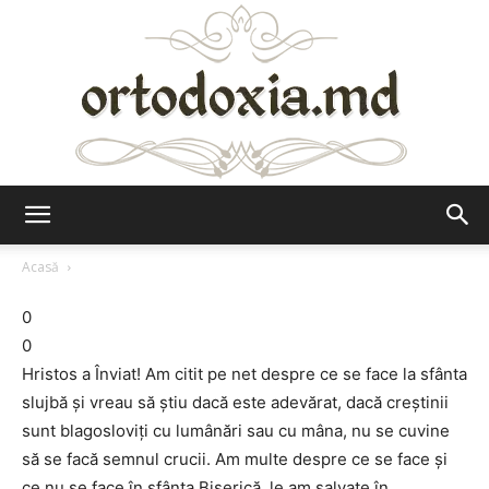
Ortodoxia.md
Acasă
0
0
Hristos a Înviat! Am citit pe net despre ce se face la sfânta
slujbă și vreau să știu dacă este adevărat, dacă creștinii
sunt blagosloviți cu lumânări sau cu mâna, nu se cuvine
să se facă semnul crucii. Am multe despre ce se face și
ce nu se face în sfânta Biserică, le am salvate în