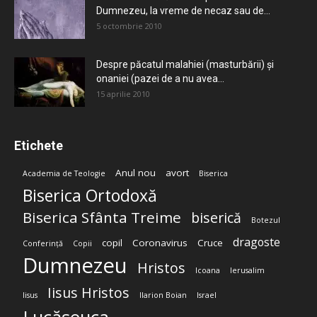
Dumnezeu, la vreme de necaz sau de...
5 octombrie 2010
Despre păcatul malahiei (masturbării) şi
onaniei (pazei de a nu avea...
15 aprilie 2010
Etichete
Anul nou
avort
Academia de Teologie
Biserica
Biserica Ortodoxă
Biserica Sfânta Treime
biserică
Botezul
dragoste
copil
Coronavirus
Cruce
Conferință
Copii
Dumnezeu
Hristos
Icoana
Ierusalim
Iisus Hristos
Iisus
Ilarion Boian
Israel