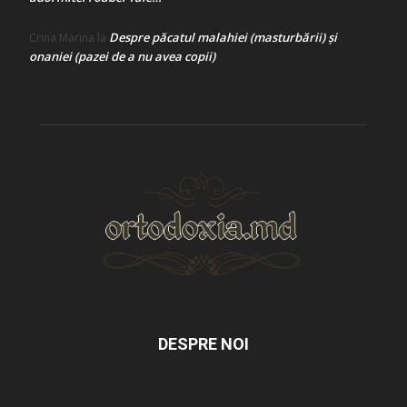
Despre păcatul malahiei (masturbării) şi
Crina Marina
la
onaniei (pazei de a nu avea copii)
DESPRE NOI