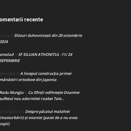
omentarii recente
Sfaturi duhovnicești din 20 octombrie
Doina
la
2024
amalad
SF SILUAN ATHONITUL -11/ 24
la
SEPEMBRIE
A început construcţia primei
gheorghe
la
mănăstiri ortodoxe din Japonia
Radu Mungiu
Cu Sfinții odihnește Doamne
la
sufletul nou adormitei roabei Tale…
Despre păcatul malahiei
Crina Marina
la
(masturbării) şi onaniei (pazei de a nu avea
copii)