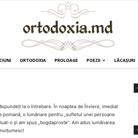
CIUNI
ORTODOXIA
PROLOAGE
POEZII
LĂCAŞURI
Ortodoxia.md
răspundeți la o întrebare. În noaptea de Înviere, imediat
de pomană, o lumânare pentru „sufletul unei persoane
m luat-o și am spus „bogdaproste”. Am adus lumânarea
 mulțumesc!