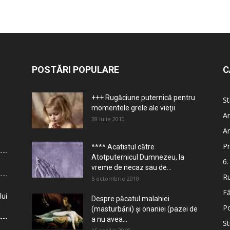
POSTĂRI POPULARE
C
+++ Rugăciune puternică pentru
St
momentele grele ale vieţii
Ar
28 iulie 2010
Ar
Pr
**** Acatistul către
Atotputernicul Dumnezeu, la
6.
vreme de necaz sau de...
Ru
5 octombrie 2010
Fă
lui
Despre păcatul malahiei
Po
(masturbării) şi onaniei (pazei de
a nu avea...
St