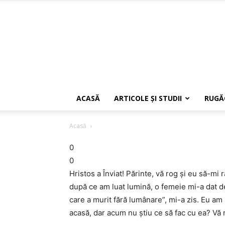
ACASĂ
ARTICOLE ŞI STUDII
RUGĂ
Acasă
0
0
Hristos a Înviat! Părinte, vă rog și eu să-mi 
după ce am luat lumină, o femeie mi-a dat 
care a murit fără lumânare”, mi-a zis. Eu a
acasă, dar acum nu știu ce să fac cu ea? Vă