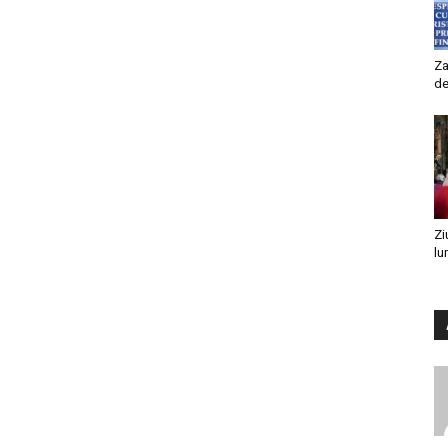
Za
de
Zi
lu