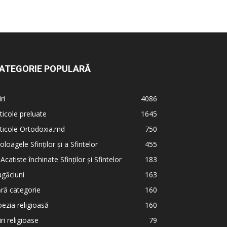
ATEGORIE POPULARĂ
iri
4086
ticole preluate
1645
ticole Ortodoxia.md
750
oloagele Sfinților și a Sfintelor
455
 Acatiste închinate Sfinților și Sfintelor
183
găciuni
163
ră categorie
160
ezia religioasă
160
iri religioase
79