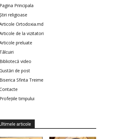
Pagina Principala
Știri religioase
Articole Ortodoxia.md
Articole de la vizitatori
Articole preluate
Tâlcuiri
Bibliotecă video
Gustări de post
Biserica Sfinta Treime
Contacte
Profețiile timpului
Ultimele articole