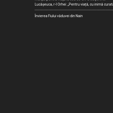
Lucășeuca, r-l Orhei: „Pentru viață, cu inimă curat
Învierea Fiului văduvei din Nain