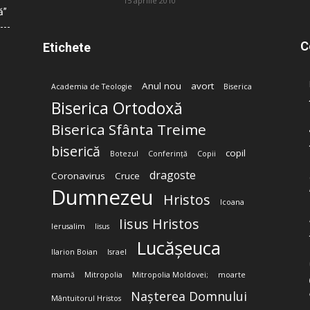
15 aprilie 2010
ă”
C
Etichete
Anul nou
avort
Academia de Teologie
Biserica
Biserica Ortodoxă
Biserica Sfânta Treime
biserică
copil
Botezul
Conferință
Copii
dragoste
Coronavirus
Cruce
Dumnezeu
Hristos
Icoana
Iisus Hristos
Ierusalim
Iisus
Lucășeuca
Ilarion Boian
Israel
mamă
Mitropolia
Mitropolia Moldovei;
moarte
Nașterea Domnului
Mântuitorul Hristos