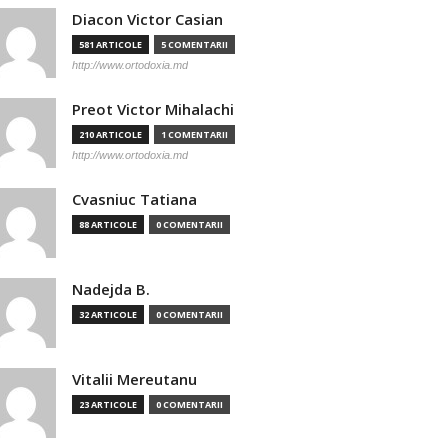
Diacon Victor Casian
581 ARTICOLE
5 COMENTARII
http://www.ortodoxia.md
Preot Victor Mihalachi
210 ARTICOLE
1 COMENTARII
http://www.ortodoxia.md
Cvasniuc Tatiana
88 ARTICOLE
0 COMENTARII
Nadejda B.
32 ARTICOLE
0 COMENTARII
Vitalii Mereutanu
23 ARTICOLE
0 COMENTARII