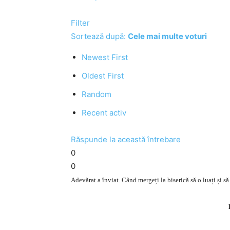
Filter
Sortează după:
Cele mai multe voturi
Newest First
Oldest First
Random
Recent activ
Răspunde la această întrebare
0
0
Adevărat a înviat. Când mergeți la biserică să o luați și să