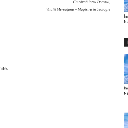
Cu râvnă întru Domnul,
Vitalii Mereuţanu – Magistru în Teologie
În
Na
mite.
În
Na