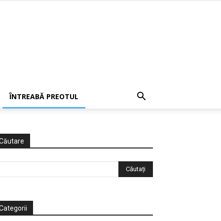
ÎNTREABĂ PREOTUL
Căutare
Categorii