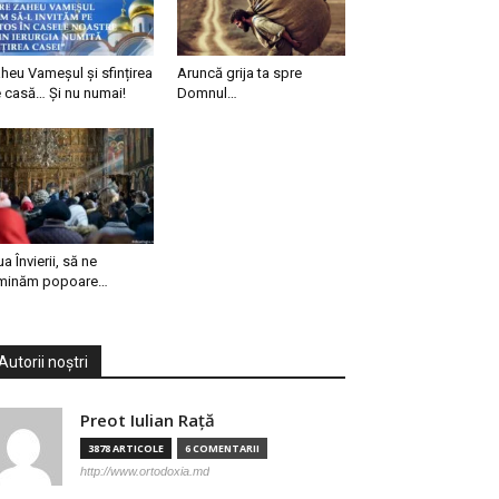
heu Vameșul și sfințirea
Aruncă grija ta spre
 casă… Și nu numai!
Domnul…
ua Învierii, să ne
minăm popoare…
Autorii noștri
Preot Iulian Raţă
3878 ARTICOLE
6 COMENTARII
http://www.ortodoxia.md