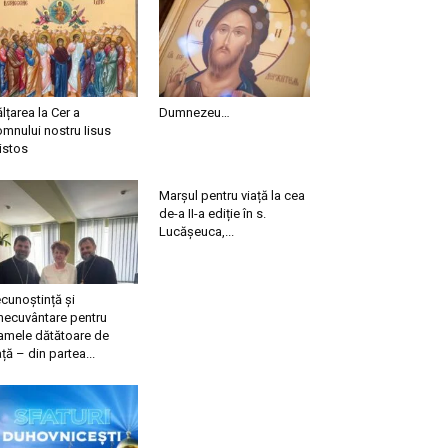
ălțarea la Cer a
Dumnezeu…
mnului nostru Iisus
istos
Marșul pentru viață la cea
de-a II-a ediție în s.
Lucășeuca,...
cunoștință și
necuvântare pentru
mele dătătoare de
ață – din partea...