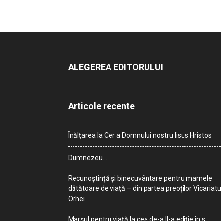
ALEGEREA EDITORULUI
Articole recente
Înălțarea la Cer a Domnului nostru Iisus Hristos
Dumnezeu…
Recunoștință și binecuvântare pentru mamele
dătătoare de viață – din partea preoților Vicariatu
Orhei
Marșul pentru viață la cea de-a II-a ediție în s.