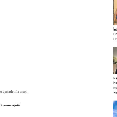
În
Do
Hr
Re
bi
ma
 o aprindeți la morți.
vi
Doamne ajută.