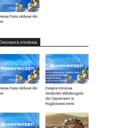
vierea Fiului văduvei din
in
Descoperă ortodoxia
vierea Fiului văduvei din
Despre minunea
in
vindecării slăbănogului
din Capernaum și
Rugăciunea inimii