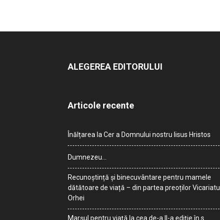
ALEGEREA EDITORULUI
Articole recente
Înălțarea la Cer a Domnului nostru Iisus Hristos
Dumnezeu…
Recunoștință și binecuvântare pentru mamele
dătătoare de viață – din partea preoților Vicariatu
Orhei
Marșul pentru viață la cea de-a II-a ediție în s.