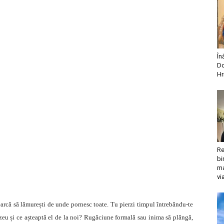
În
Do
Hr
Re
bi
ma
vi
cearcă să lămurești de unde pornesc toate. Tu pierzi timpul întrebându-te
zeu și ce așteaptă el de la noi? Rugăciune formală sau inima să plângă,