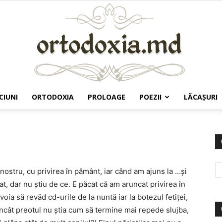
CIUNI
ORTODOXIA
PROLOAGE
POEZII
LĂCAŞURI
Ortodoxia.md
nostru, cu privirea în pământ, iar când am ajuns la …și
t, dar nu știu de ce. E păcat că am aruncat privirea în
ia să revăd cd-urile de la nuntă iar la botezul fetiței,
 încât preotul nu știa cum să termine mai repede slujba,