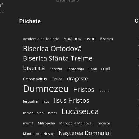
15 aprilie 2010
ă”
C
Etichete
Anul nou
avort
Academia de Teologie
Biserica
Biserica Ortodoxă
Biserica Sfânta Treime
biserică
copil
Botezul
Conferință
Copii
dragoste
Coronavirus
Cruce
Dumnezeu
Hristos
Icoana
Iisus Hristos
Ierusalim
Iisus
Lucășeuca
Ilarion Boian
Israel
mamă
Mitropolia
Mitropolia Moldovei;
moarte
Nașterea Domnului
Mântuitorul Hristos