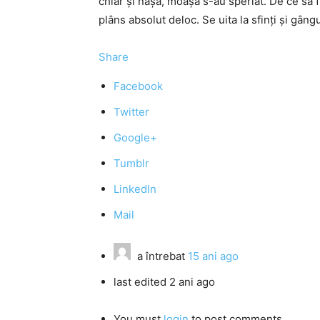
chiar și nașa, moașa s-au speriat. De ce să fi
plâns absolut deloc. Se uita la sfinți și gâng
Share
Facebook
Twitter
Google+
Tumblr
LinkedIn
Mail
a întrebat
15 ani ago
last edited 2 ani ago
You must
login
to post comments