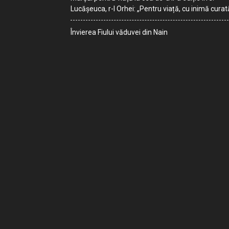
Lucășeuca, r-l Orhei: „Pentru viață, cu inimă curat
Învierea Fiului văduvei din Nain