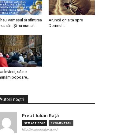
heu Vameșul și sfințirea
Aruncă grija ta spre
 casă… Și nu numai!
Domnul…
ua Învierii, să ne
minăm popoare…
Autorii noștri
Preot Iulian Raţă
3878 ARTICOLE
6 COMENTARII
http://www.ortodoxia.md