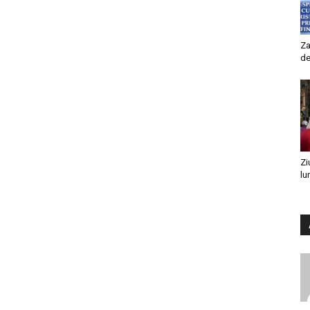
Za
de
Zi
lu