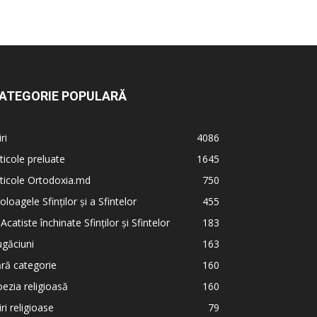
ATEGORIE POPULARĂ
iri
4086
ticole preluate
1645
ticole Ortodoxia.md
750
oloagele Sfinților și a Sfintelor
455
 Acatiste închinate Sfinților și Sfintelor
183
găciuni
163
ră categorie
160
ezia religioasă
160
iri religioase
79