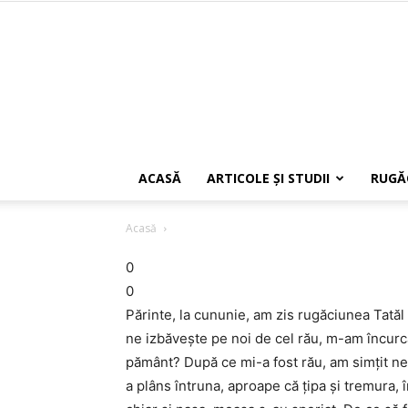
ACASĂ
ARTICOLE ŞI STUDII
RUGĂ
Acasă
0
0
Părinte, la cununie, am zis rugăciunea Tatăl 
ne izbăvește pe noi de cel rău, m-am încurca
pământ? După ce mi-a fost rău, am simțit nevo
a plâns întruna, aproape că țipa și tremura,