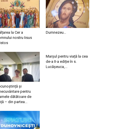
ălțarea la Cer a
Dumnezeu…
mnului nostru Iisus
istos
Marșul pentru viață la cea
de-a II-a ediție în s.
Lucășeuca,...
cunoștință și
necuvântare pentru
mele dătătoare de
ață – din partea...