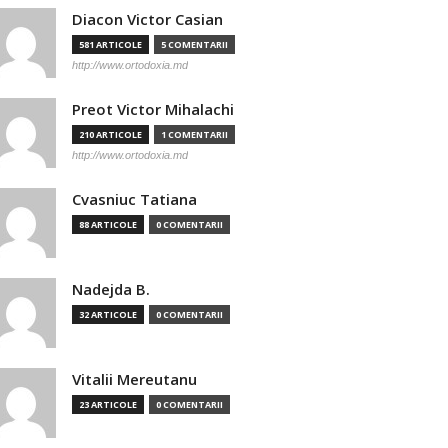
Diacon Victor Casian
581 ARTICOLE
5 COMENTARII
http://www.ortodoxia.md
Preot Victor Mihalachi
210 ARTICOLE
1 COMENTARII
http://www.ortodoxia.md
Cvasniuc Tatiana
88 ARTICOLE
0 COMENTARII
Nadejda B.
32 ARTICOLE
0 COMENTARII
Vitalii Mereutanu
23 ARTICOLE
0 COMENTARII