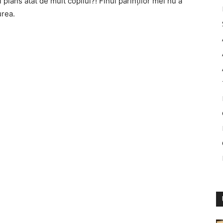
 plâns atât de mult copilul?! Finul părinților mei nu a
urea.