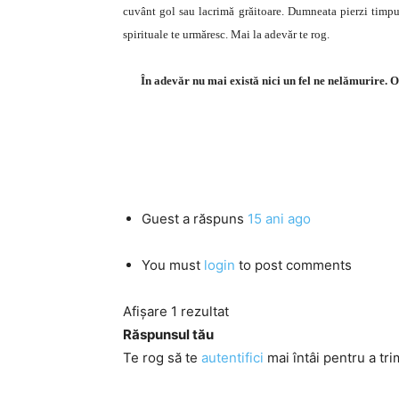
cuvânt gol sau lacrimă grăitoare. Dumneata pierzi timpul 
spirituale te urmăresc. Mai la adevăr te rog.
În adevăr nu mai există nici un fel ne nelămurire.
Guest
a răspuns
15 ani ago
You must
login
to post comments
Afișare 1 rezultat
Răspunsul tău
Te rog să te
autentifici
mai întâi pentru a tri