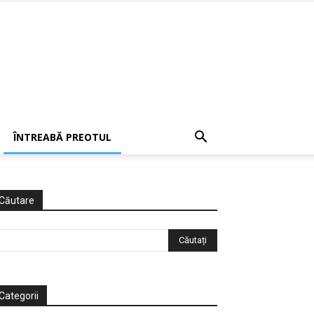
ÎNTREABĂ PREOTUL
Căutare
Categorii