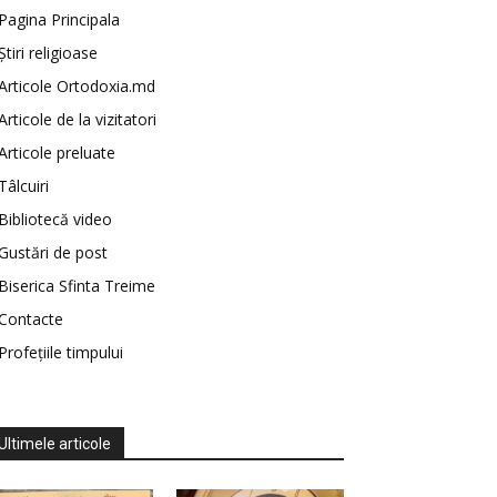
Pagina Principala
Știri religioase
Articole Ortodoxia.md
Articole de la vizitatori
Articole preluate
Tâlcuiri
Bibliotecă video
Gustări de post
Biserica Sfinta Treime
Contacte
Profețiile timpului
Ultimele articole