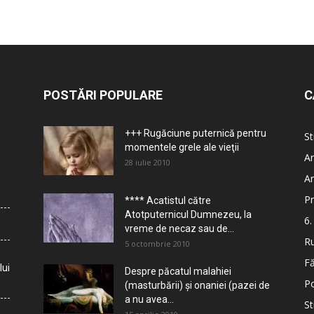
POSTĂRI POPULARE
C
+++ Rugăciune puternică pentru
St
momentele grele ale vieţii
Ar
28 iulie 2010
Ar
Pr
**** Acatistul către
Atotputernicul Dumnezeu, la
6.
vreme de necaz sau de...
Ru
5 octombrie 2010
Fă
lui
Despre păcatul malahiei
Po
(masturbării) şi onaniei (pazei de
a nu avea...
St