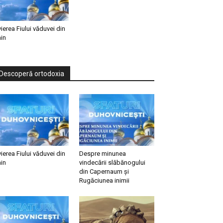
vierea Fiului văduvei din
in
Descoperă ortodoxia
vierea Fiului văduvei din
Despre minunea
in
vindecării slăbănogului
din Capernaum și
Rugăciunea inimii