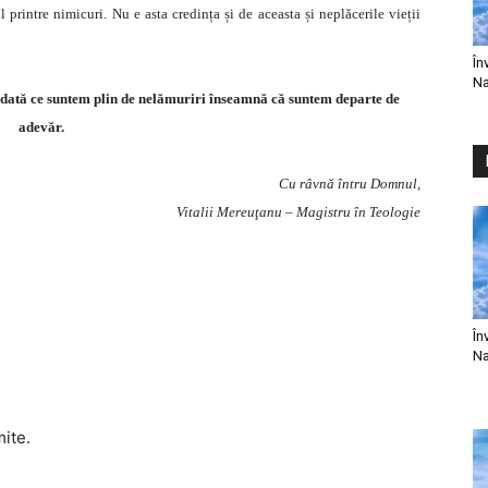
printre nimicuri. Nu e asta credința și de aceasta și neplăcerile vieții
În
Na
 Odată ce suntem plin de nelămuriri înseamnă că suntem departe de
adevăr.
Cu râvnă întru Domnul,
Vitalii Mereuţanu – Magistru în Teologie
În
Na
mite.