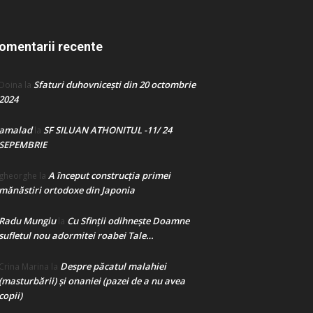
omentarii recente
Sfaturi duhovnicești din 20 octombrie
Doina
la
2024
amalad
SF SILUAN ATHONITUL -11/ 24
la
SEPEMBRIE
A început construcţia primei
gheorghe
la
mănăstiri ortodoxe din Japonia
Radu Mungiu
Cu Sfinții odihnește Doamne
la
sufletul nou adormitei roabei Tale…
Despre păcatul malahiei
Crina Marina
la
(masturbării) şi onaniei (pazei de a nu avea
copii)