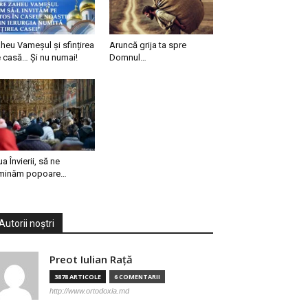
heu Vameșul și sfințirea
Aruncă grija ta spre
 casă… Și nu numai!
Domnul…
ua Învierii, să ne
minăm popoare…
Autorii noștri
Preot Iulian Raţă
3878 ARTICOLE
6 COMENTARII
http://www.ortodoxia.md