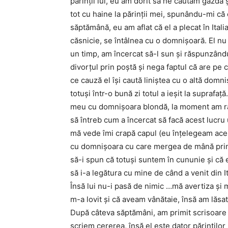
părinţii lui, eu am dorit să ne căutăm gazdă ş
tot cu haine la părinţii mei, spunându-mi că o
săptămână, eu am aflat că el a plecat în Itali
căsnicie, se întâlnea cu o domnişoară. El n
un timp, am încercat să-l sun şi răspunzându
divorţul prin poştă şi nega faptul că are p
ce cauză el îşi caută liniştea cu o altă domni
totuşi într-o bună zi totul a ieşit la suprafa
meu cu domnişoara blondă, la moment am ră
să întreb cum a încercat să facă acest lucru 
mă vede îmi crapă capul (eu înţelegeam aces
cu domnişoara cu care mergea de mână prin o
să-i spun că totuşi suntem în cununie şi că 
să i-a legătura cu mine de când a venit din 
Însă lui nu-i pasă de nimic …mă avertiza şi m
m-a lovit şi că aveam vânătaie, însă am lăsa
După câteva săptămâni, am primit scrisoare î
scriem cererea, însă el este dator părinţilo