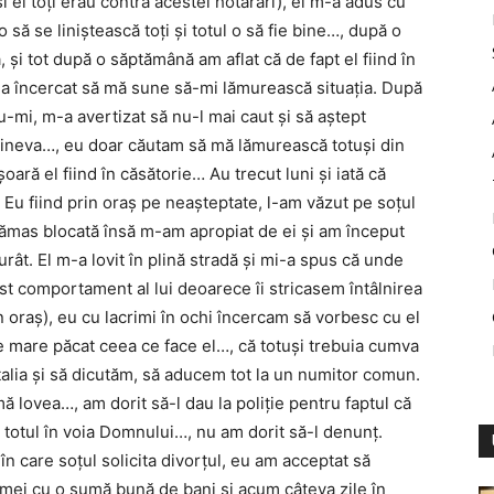
i ei toţi erau contra acestei hotărâri), el m-a adus cu
 să se liniştească toţi şi totul o să fie bine…, după o
a, şi tot după o săptămână am aflat că de fapt el fiind în
u a încercat să mă sune să-mi lămurească situaţia. După
-mi, m-a avertizat să nu-l mai caut şi să aştept
e cineva…, eu doar căutam să mă lămurească totuşi din
şoară el fiind în căsătorie… Au trecut luni şi iată că
ţă. Eu fiind prin oraş pe neaşteptate, l-am văzut pe soţul
mas blocată însă m-am apropiat de ei şi am început
urât. El m-a lovit în plină stradă şi mi-a spus că unde
t comportament al lui deoarece îi stricasem întâlnirea
raş), eu cu lacrimi în ochi încercam să vorbesc cu el
e mare păcat ceea ce face el…, că totuşi trebuia cumva
Italia şi să dicutăm, să aducem tot la un numitor comun.
ă lovea…, am dorit să-l dau la poliţie pentru faptul că
t totul în voia Domnului…, nu am dorit să-l denunţ.
n care soţul solicita divorţul, eu am acceptat să
r mei cu o sumă bună de bani şi acum câteva zile în