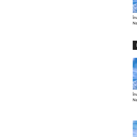
În
Na
În
Na