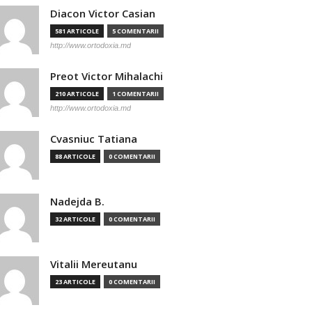
Diacon Victor Casian
581 ARTICOLE
5 COMENTARII
http://www.ortodoxia.md
Preot Victor Mihalachi
210 ARTICOLE
1 COMENTARII
http://www.ortodoxia.md
Cvasniuc Tatiana
88 ARTICOLE
0 COMENTARII
Nadejda B.
32 ARTICOLE
0 COMENTARII
Vitalii Mereutanu
23 ARTICOLE
0 COMENTARII