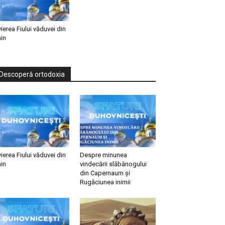
vierea Fiului văduvei din
in
Descoperă ortodoxia
vierea Fiului văduvei din
Despre minunea
in
vindecării slăbănogului
din Capernaum și
Rugăciunea inimii