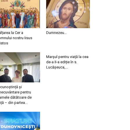
ălțarea la Cer a
Dumnezeu…
mnului nostru Iisus
istos
Marșul pentru viață la cea
de-a II-a ediție în s.
Lucășeuca,...
cunoștință și
necuvântare pentru
mele dătătoare de
ață – din partea...