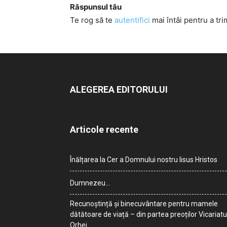
Răspunsul tău
Te rog să te
autentifici
mai întâi pentru a tri
ALEGEREA EDITORULUI
Articole recente
Înălțarea la Cer a Domnului nostru Iisus Hristos
Dumnezeu…
Recunoștință și binecuvântare pentru mamele
dătătoare de viață – din partea preoților Vicariatu
Orhei