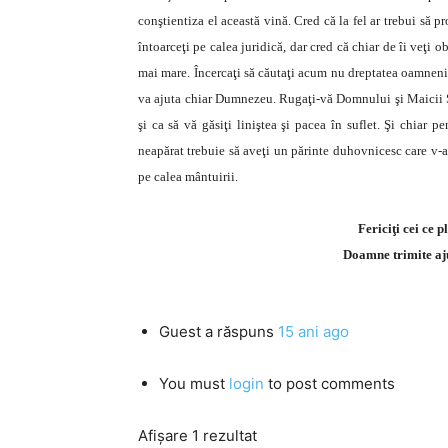
conştientiza el această vină. Cred că la fel ar trebui să pr
întoarceţi pe calea juridică, dar cred că chiar de îi veţi o
mai mare. Încercaţi să căutaţi acum nu dreptatea oamnenil
va ajuta chiar Dumnezeu. Rugaţi-vă Domnului şi Maicii Sal
şi ca să vă găsiţi liniştea şi pacea în suflet. Şi chiar 
neapărat trebuie să aveţi un părinte duhovnicesc care v-a
pe calea mântuirii.
Fericiţi cei ce 
Doamne trimite aju
Guest
a răspuns
15 ani ago
You must
login
to post comments
Afișare 1 rezultat