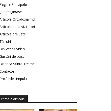
Pagina Principala
Știri religioase
Articole Ortodoxia.md
Articole de la vizitatori
Articole preluate
Tâlcuiri
Bibliotecă video
Gustări de post
Biserica Sfinta Treime
Contacte
Profețiile timpului
Ultimele articole