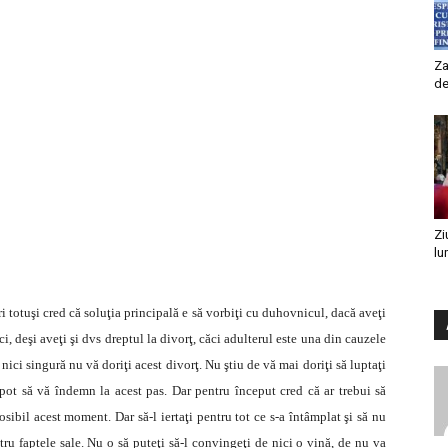
Za
de
Zi
lu
ri totuşi cred că soluţia principală e să vorbiţi cu duhovnicul, dacă aveţi
, deşi aveţi şi dvs dreptul la divorţ, căci adulterul este una din cauzele
 nici singură nu vă doriţi acest divorţ. Nu ştiu de vă mai doriţi să luptaţi
 pot să vă îndemn la acest pas. Dar pentru început cred că ar trebui să
osibil acest moment. Dar să-l iertaţi pentru tot ce s-a întâmplat şi să nu
tru faptele sale. Nu o să puteţi să-l convingeţi de nici o vină, de nu va