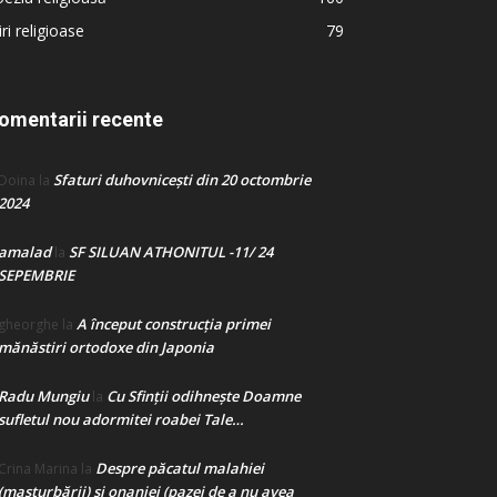
iri religioase
79
omentarii recente
Sfaturi duhovnicești din 20 octombrie
Doina
la
2024
amalad
SF SILUAN ATHONITUL -11/ 24
la
SEPEMBRIE
A început construcţia primei
gheorghe
la
mănăstiri ortodoxe din Japonia
Radu Mungiu
Cu Sfinții odihnește Doamne
la
sufletul nou adormitei roabei Tale…
Despre păcatul malahiei
Crina Marina
la
(masturbării) şi onaniei (pazei de a nu avea