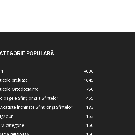
ATEGORIE POPULARĂ
iri
4086
ticole preluate
1645
ticole Ortodoxia.md
750
oloagele Sfinților și a Sfintelor
455
 Acatiste închinate Sfinților și Sfintelor
183
găciuni
163
ră categorie
160
ezia religioasă
160