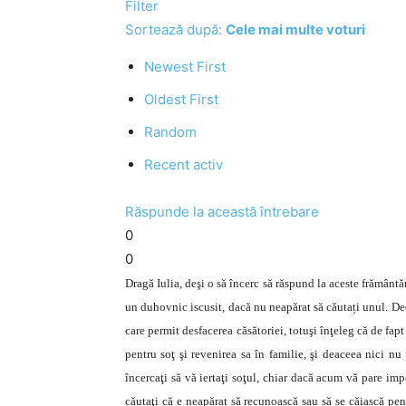
Filter
Sortează după:
Cele mai multe voturi
Newest First
Oldest First
Random
Recent activ
Răspunde la această întrebare
0
0
Dragă Iulia, deşi o să încerc să răspund la aceste frământă
un duhovnic iscusit, dacă nu neapărat să căutați unul. Deci
care permit desfacerea căsătoriei, totuşi înţeleg că de fapt
pentru soţ şi revenirea sa în familie, şi deaceea nici nu
încercaţi să vă iertaţi soţul, chiar dacă acum vă pare imp
căutaţi că e neapărat să recunoască sau să se căiască pen