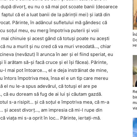
după divorţ, eu nu o să mai pot scoate banii (deoarece
tul că el a luat banii de la părinţii mei) şi iată din
vocat. Părinte, în adâncul sufletului mă gândesc că
cu soţul meu, eu merg împotriva puterii şi voii
În
mai chinuie şi acest gând că totuşi poate nu aceşti
Do
Hr
că nu a murit şi nu cred că va muri vreodată…, chiar
ineva (nevăzut) îl arunca în aer şi el fiind speriat, eu
îi arătam să-şi facă cruce şi el îşi făcea). Părinte,
u-l mai pot întoarce…, el e deja instrăinat de mine,
-au întors împotriva mea, însa el e un tip care mereu
că el nu le-a spus adevărul, că totuşi el are pe
Re
…, că eu doream să fug de ai lui şi căutam gazdă.
bi
tul s-a risipit… şi că soţul e împotriva mea, că m-a
ma
vi
a… şi acest divorţ…, am impresia că mi-l rupe din
ă viaţa mi s-a oprit în loc… Părinte, iertaţi-mă.