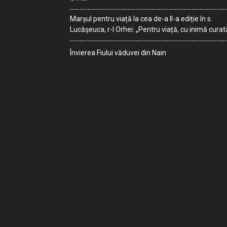
Marșul pentru viață la cea de-a II-a ediție în s.
Lucășeuca, r-l Orhei: „Pentru viață, cu inimă curat
Învierea Fiului văduvei din Nain