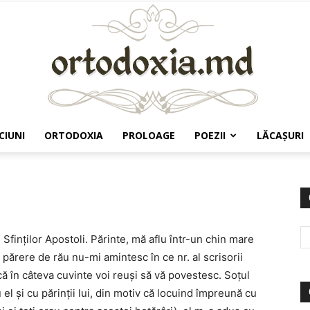
CIUNI
ORTODOXIA
PROLOAGE
POEZII
LĂCAŞURI
Ortodoxia.md
Sfinţilor Apostoli. Părinte, mă aflu într-un chin mare
părere de rău nu-mi amintesc în ce nr. al scrisorii
că în câteva cuvinte voi reuşi să vă povestesc. Soţul
l şi cu părinţii lui, din motiv că locuind împreună cu