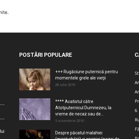
mite.
POSTĂRI POPULARE
C
+++ Rugăciune puternică pentru
St
momentele grele ale vieţii
Ar
28 iulie 2010
Ar
Pr
**** Acatistul către
Atotputernicul Dumnezeu, la
6.
vreme de necaz sau de...
Ru
5 octombrie 2010
Fă
lui
Despre păcatul malahiei
Po