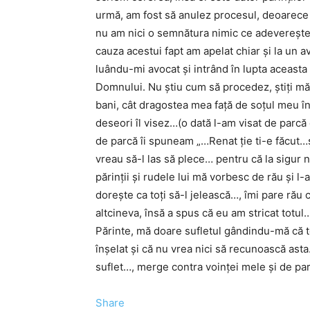
urmă, am fost să anulez procesul, deoarece 
nu am nici o semnătura nimic ce adevereşte fap
cauza acestui fapt am apelat chiar şi la un a
luându-mi avocat şi intrând în lupta aceasta 
Domnului. Nu ştiu cum să procedez, ştiţi mă 
bani, cât dragostea mea faţă de soţul meu în
deseori îl visez…(o dată l-am visat de parcă c
de parcă îi spuneam „…Renat ţie ti-e făcut…şi 
vreau să-l las să plece… pentru că la sigur n
părinţii şi rudele lui mă vorbesc de rău şi l
doreşte ca toţi să-l jelească…, îmi pare rău 
altcineva, însă a spus că eu am stricat totul
Părinte, mă doare sufletul gândindu-mă că to
înşelat şi că nu vrea nici să recunoască ast
suflet…, merge contra voinţei mele şi de parc
Share