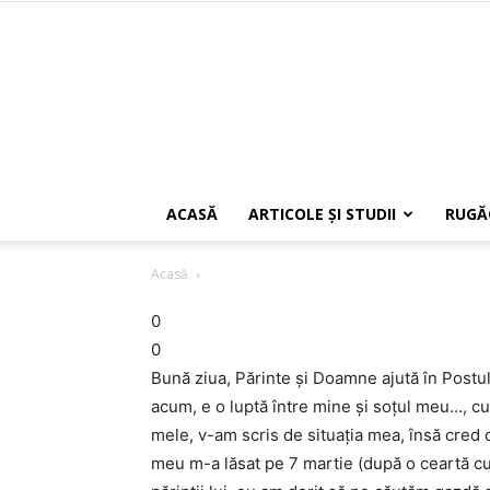
ACASĂ
ARTICOLE ŞI STUDII
RUGĂ
Acasă
0
0
Bună ziua, Părinte şi Doamne ajută în Postul 
acum, e o luptă între mine şi soţul meu…, cu 
mele, v-am scris de situaţia mea, însă cred 
meu m-a lăsat pe 7 martie (după o ceartă cu e