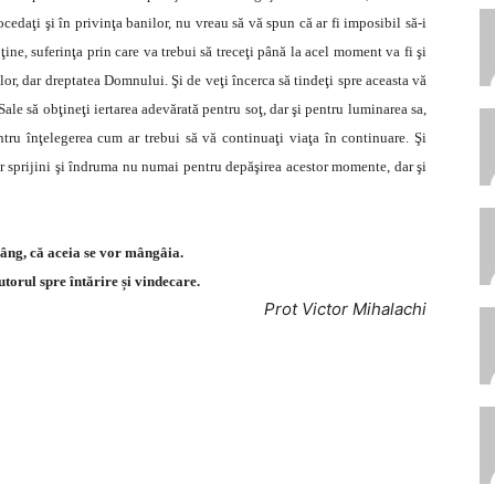
ocedaţi şi în privinţa banilor, nu vreau să vă spun că ar fi imposibil să-i
bţine, suferinţa prin care va trebui să treceţi până la acel moment va fi şi
or, dar dreptatea Domnului. Şi de veţi încerca să tindeţi spre aceasta vă
e să obţineţi iertarea adevărată pentru soţ, dar şi pentru luminarea sa,
pentru înţelegerea cum ar trebui să vă continuaţi viaţa în continuare. Şi
r sprijini şi îndruma nu numai pentru depăşirea acestor momente, dar şi
plâng, că aceia se vor mângâia.
torul spre întărire și vindecare.
Prot Victor Mihalachi