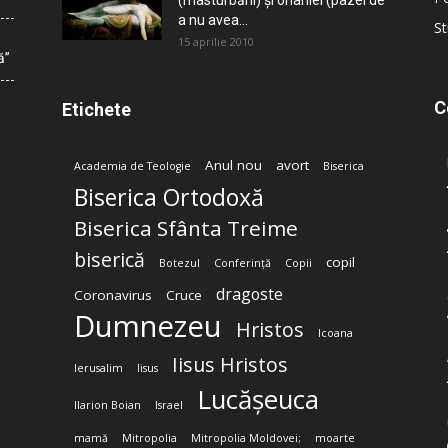
(masturbării) şi onaniei (pazei de
a nu avea...
St
15 aprilie 2010
ă”
C
Etichete
Anul nou
avort
Academia de Teologie
Biserica
Biserica Ortodoxă
Biserica Sfânta Treime
biserică
copil
Botezul
Conferință
Copii
dragoste
Coronavirus
Cruce
Dumnezeu
Hristos
Icoana
Iisus Hristos
Ierusalim
Iisus
Lucășeuca
Ilarion Boian
Israel
mamă
Mitropolia
Mitropolia Moldovei;
moarte