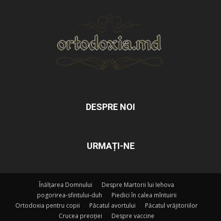
DESPRE NOI
URMAȚI-NE
Înălțarea Domnului
Despre Martorii lui Iehova
pogorirea-sfintului-duh
Piedici în calea mîntuirii
Ortodoxia pentru copii
Păcatul avortului
Păcatul vrăjitoriilor
Crucea preoției
Despre vaccine