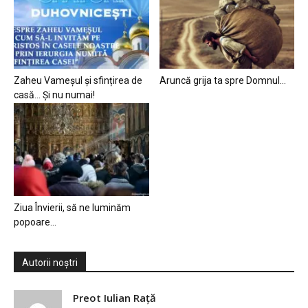
Zaheu Vameșul și sfințirea de
Aruncă grija ta spre Domnul…
casă… Și nu numai!
Ziua Învierii, să ne luminăm
popoare…
Autorii noștri
Preot Iulian Raţă