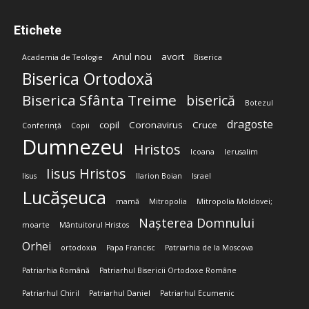
Etichete
Anul nou
avort
Academia de Teologie
Biserica
Biserica Ortodoxă
Biserica Sfânta Treime
biserică
Botezul
dragoste
copil
Coronavirus
Cruce
Conferință
Copii
Dumnezeu
Hristos
Icoana
Ierusalim
Iisus Hristos
Iisus
Ilarion Boian
Israel
Lucășeuca
mamă
Mitropolia
Mitropolia Moldovei;
Nașterea Domnului
moarte
Mântuitorul Hristos
Orhei
ortodoxia
Papa Francisc
Patriarhia de la Moscova
Patriarhia Română
Patriarhul Bisericii Ortodoxe Române
Patriarhul Chiril
Patriarhul Daniel
Patriarhul Ecumenic