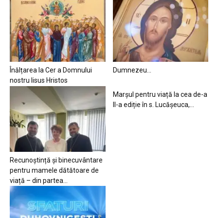
Înălțarea la Cer a Domnului
Dumnezeu…
nostru Iisus Hristos
Marșul pentru viață la cea de-a
II-a ediție în s. Lucășeuca,...
Recunoștință și binecuvântare
pentru mamele dătătoare de
viață – din partea...