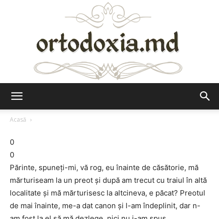
Ortodoxia.md
Acasă
0
0
Părinte, spuneți-mi, vă rog, eu înainte de căsătorie, mă
mărturiseam la un preot și după am trecut cu traiul în altă
localitate și mă mărturisesc la altcineva, e păcat? Preotul
de mai înainte, me-a dat canon și l-am îndeplinit, dar n-
am fost la el să mă dezlege, nici nu i-am spus