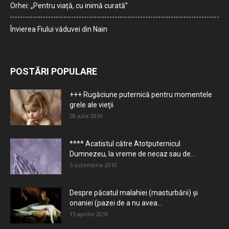
Orhei: „Pentru viață, cu inimă curată”
Învierea Fiului văduvei din Nain
POSTĂRI POPULARE
+++ Rugăciune puternică pentru momentele
grele ale vieţii
28 iulie 2010
**** Acatistul către Atotputernicul
Dumnezeu, la vreme de necaz sau de...
5 octombrie 2010
Despre păcatul malahiei (masturbării) şi
onaniei (pazei de a nu avea...
15 aprilie 2010