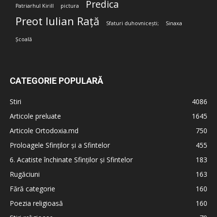
Predica
Patriarhul Kirill
pictura
Preot Iulian Rață
Sfaturi duhovnicești;
Sinaxa
Școală
CATEGORIE POPULARĂ
Stiri
4086
Articole preluate
1645
Articole Ortodoxia.md
750
Proloagele Sfinților și a Sfintelor
455
6. Acatiste închinate Sfinților și Sfintelor
183
Rugăciuni
163
Fără categorie
160
Poezia religioasă
160