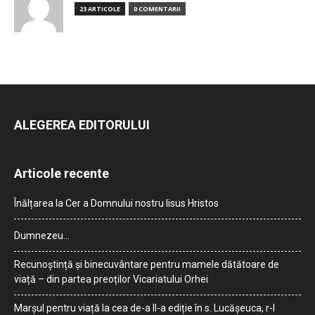
23 ARTICOLE
0 COMENTARII
ALEGEREA EDITORULUI
Articole recente
Înălțarea la Cer a Domnului nostru Iisus Hristos
Dumnezeu…
Recunoștință și binecuvântare pentru mamele dătătoare de
viață – din partea preoților Vicariatului Orhei
Marșul pentru viață la cea de-a II-a ediție în s. Lucășeuca, r-l