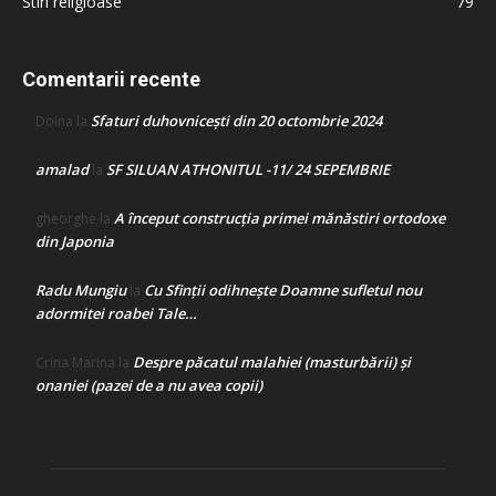
Stiri religioase
79
Comentarii recente
Sfaturi duhovnicești din 20 octombrie 2024
Doina
la
amalad
SF SILUAN ATHONITUL -11/ 24 SEPEMBRIE
la
A început construcţia primei mănăstiri ortodoxe
gheorghe
la
din Japonia
Radu Mungiu
Cu Sfinții odihnește Doamne sufletul nou
la
adormitei roabei Tale…
Despre păcatul malahiei (masturbării) şi
Crina Marina
la
onaniei (pazei de a nu avea copii)