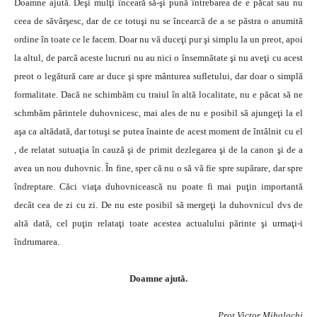
Doamne ajută. Deşi mulţi înceară să-şi pună întrebarea de e păcat sau nu
ceea de săvârşesc, dar de ce totuşi nu se încearcă de a se păstra o anumită
ordine în toate ce le facem. Doar nu vă duceţi pur şi simplu la un preot, apoi
la altul, de parcă aceste lucruri nu au nici o însemnătate şi nu aveţi cu acest
preot o legătură care ar duce şi spre mânturea sufletului, dar doar o simplă
formalitate. Dacă ne schimbăm cu traiul în altă localitate, nu e păcat să ne
schmbăm părintele duhovnicesc, mai ales de nu e posibil să ajungeţi la el
aşa ca altădată, dar totuşi se putea înainte de acest moment de întâlnit cu el
, de relatat sutuaţia în cauză şi de primit dezlegarea şi de la canon şi de a
avea un nou duhovnic. În fine, sper că nu o să vă fie spre supărare, dar spre
îndreptare. Căci viaţa duhovnicească nu poate fi mai puţin importantă
decât cea de zi cu zi. De nu este posibil să mergeţi la duhovnicul dvs de
altă dată, cel puţin relataţi toate acestea actualului părinte şi urmaţi-i
îndrumarea.
Doamne ajută.
Prot Victor Mihalachi