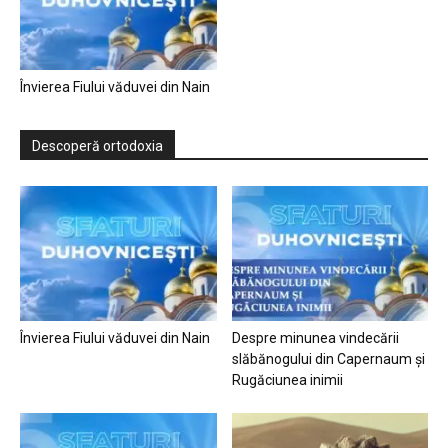
Învierea Fiului văduvei din Nain
Descoperă ortodoxia
Învierea Fiului văduvei din Nain
Despre minunea vindecării
slăbănogului din Capernaum și
Rugăciunea inimii