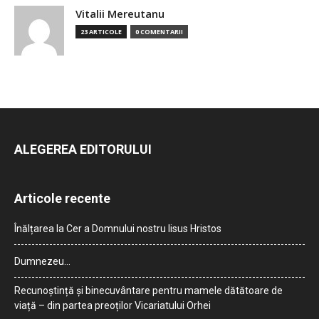
Vitalii Mereutanu
23 ARTICOLE
0 COMENTARII
ALEGEREA EDITORULUI
Articole recente
Înălțarea la Cer a Domnului nostru Iisus Hristos
Dumnezeu…
Recunoștință și binecuvântare pentru mamele dătătoare de
viață – din partea preoților Vicariatului Orhei