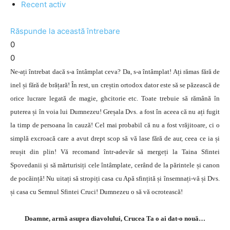
Recent activ
Răspunde la această întrebare
0
0
Ne-ați întrebat dacă s-a întâmplat ceva? Da, s-a întâmplat! Ați rămas fără de
inel și fără de brățară! În rest, un creștin ortodox dator este să se păzească de
orice lucrare legată de magie, ghcitorie etc. Toate trebuie să rămână în
puterea și în voia lui Dumnezeu! Greșala Dvs. a fost în aceea că nu ați fugit
la timp de persoana în cauză! Cel mai probabil că nu a fost vrăjitoare, ci o
simplă excroacă care a avut drept scop să vă lase fără de aur, ceea ce ia și
reușit din plin! Vă recomand într-adevăr să mergeți la Taina Sfintei
Spovedanii și să mărturisiți cele întâmplate, cerând de la părintele și canon
de pocăință! Nu uitați să stropiți casa cu Apă sfințită și însemnați-vă și Dvs.
și casa cu Semnul Sfintei Cruci! Dumnezeu o să vă ocrotească!
Doamne, armă asupra diavolului, Crucea Ta o ai dat-o nouă…