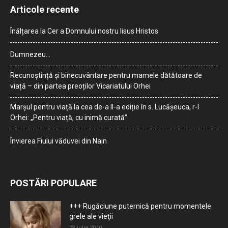
Articole recente
Înălțarea la Cer a Domnului nostru Iisus Hristos
Dumnezeu…
Recunoștință și binecuvântare pentru mamele dătătoare de
viață – din partea preoților Vicariatului Orhei
Marșul pentru viață la cea de-a II-a ediție în s. Lucășeuca, r-l
Orhei: „Pentru viață, cu inimă curată”
Învierea Fiului văduvei din Nain
POSTĂRI POPULARE
+++ Rugăciune puternică pentru momentele
grele ale vieţii
28 iulie 2010