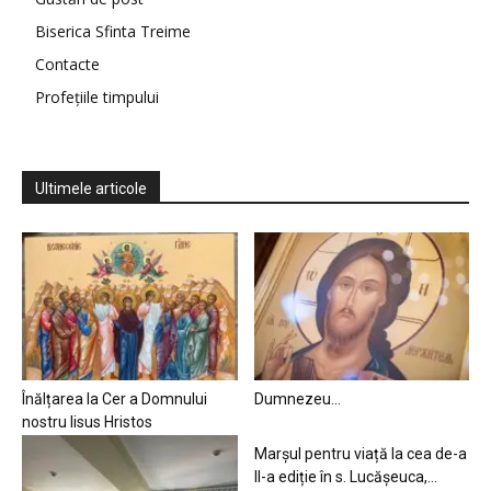
Biserica Sfinta Treime
Contacte
Profețiile timpului
Ultimele articole
Înălțarea la Cer a Domnului
Dumnezeu…
nostru Iisus Hristos
Marșul pentru viață la cea de-a
II-a ediție în s. Lucășeuca,...