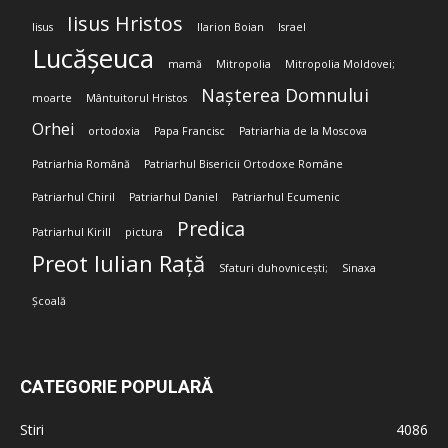
Iisus Hristos
Iisus
Ilarion Boian
Israel
Lucășeuca
mamă
Mitropolia
Mitropolia Moldovei;
Nașterea Domnului
moarte
Mântuitorul Hristos
Orhei
ortodoxia
Papa Francisc
Patriarhia de la Moscova
Patriarhia Română
Patriarhul Bisericii Ortodoxe Române
Patriarhul Chiril
Patriarhul Daniel
Patriarhul Ecumenic
Predica
Patriarhul Kirill
pictura
Preot Iulian Rață
Sfaturi duhovnicești;
Sinaxa
Școală
CATEGORIE POPULARĂ
Stiri
4086