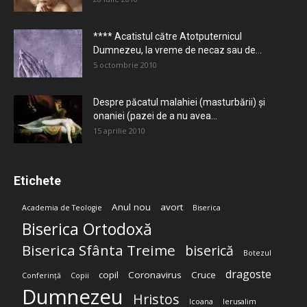
**** Acatistul către Atotputernicul
Dumnezeu, la vreme de necaz sau de...
5 octombrie 2010
Despre păcatul malahiei (masturbării) şi
onaniei (pazei de a nu avea...
15 aprilie 2010
Etichete
Anul nou
avort
Academia de Teologie
Biserica
Biserica Ortodoxă
Biserica Sfânta Treime
biserică
Botezul
dragoste
copil
Coronavirus
Cruce
Conferință
Copii
Dumnezeu
Hristos
Icoana
Ierusalim