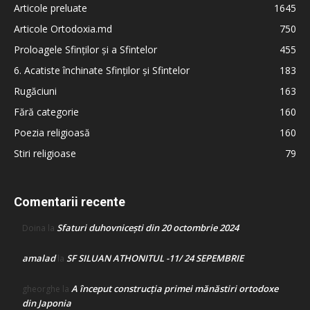
Articole preluate
1645
Articole Ortodoxia.md
750
Proloagele Sfinților și a Sfintelor
455
6. Acatiste închinate Sfinților și Sfintelor
183
Rugăciuni
163
Fără categorie
160
Poezia religioasă
160
Stiri religioase
79
Comentarii recente
Sfaturi duhovnicești din 20 octombrie 2024
Doina
la
amalad
SF SILUAN ATHONITUL -11/ 24 SEPEMBRIE
la
A început construcţia primei mănăstiri ortodoxe
gheorghe
la
din Japonia