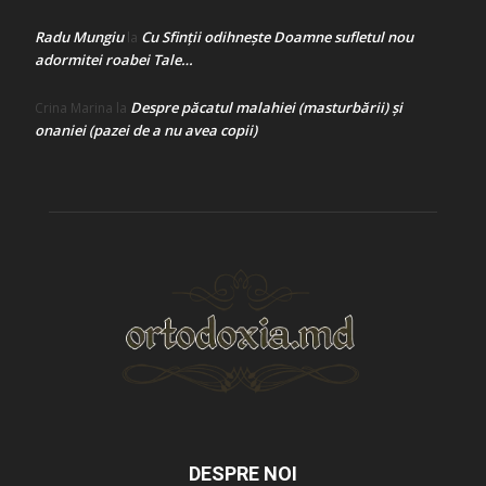
Radu Mungiu
Cu Sfinții odihnește Doamne sufletul nou
la
adormitei roabei Tale…
Despre păcatul malahiei (masturbării) şi
Crina Marina
la
onaniei (pazei de a nu avea copii)
DESPRE NOI