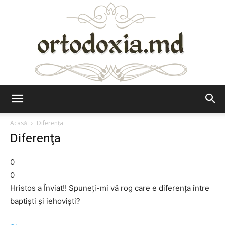
Ortodoxia.md
Acasă
Diferenţa
Diferenţa
0
0
Hristos a Înviat!! Spuneţi-mi vă rog care e diferenţa între
baptişti şi iehovişti?