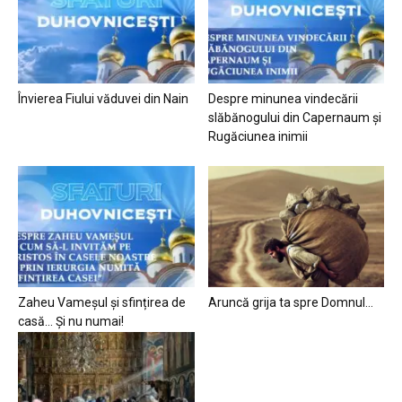
Învierea Fiului văduvei din Nain
Despre minunea vindecării
slăbănogului din Capernaum și
Rugăciunea inimii
Zaheu Vameșul și sfințirea de
Aruncă grija ta spre Domnul…
casă… Și nu numai!