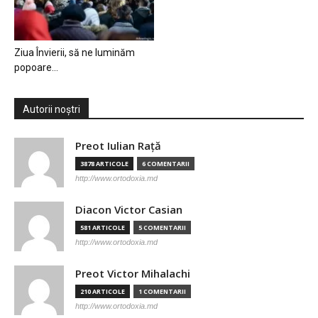
Ziua Învierii, să ne luminăm
popoare…
Autorii noștri
Preot Iulian Raţă
3878 ARTICOLE
6 COMENTARII
http://www.ortodoxia.md
Diacon Victor Casian
581 ARTICOLE
5 COMENTARII
http://www.ortodoxia.md
Preot Victor Mihalachi
210 ARTICOLE
1 COMENTARII
http://www.ortodoxia.md