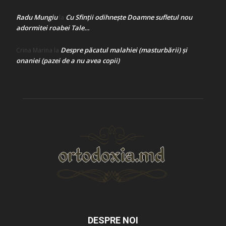
Radu Mungiu
Cu Sfinții odihnește Doamne sufletul nou
la
adormitei roabei Tale…
Despre păcatul malahiei (masturbării) şi
Crina Marina
la
onaniei (pazei de a nu avea copii)
DESPRE NOI