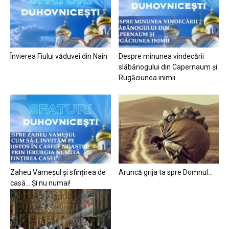
Învierea Fiului văduvei din Nain
Despre minunea vindecării
slăbănogului din Capernaum și
Rugăciunea inimii
Zaheu Vameșul și sfințirea de
Aruncă grija ta spre Domnul…
casă… Și nu numai!