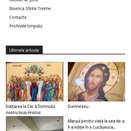
Biserica Sfinta Treime
Contacte
Profețiile timpului
Ultimele articole
Înălțarea la Cer a Domnului
Dumnezeu…
nostru Iisus Hristos
Marșul pentru viață la cea de-a
II-a ediție în s. Lucășeuca,...