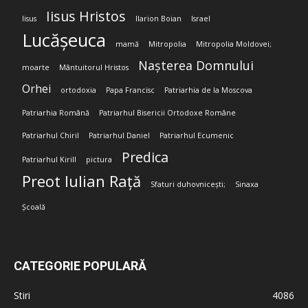
Iisus Hristos
Iisus
Ilarion Boian
Israel
Lucășeuca
mamă
Mitropolia
Mitropolia Moldovei;
Nașterea Domnului
moarte
Mântuitorul Hristos
Orhei
ortodoxia
Papa Francisc
Patriarhia de la Moscova
Patriarhia Română
Patriarhul Bisericii Ortodoxe Române
Patriarhul Chiril
Patriarhul Daniel
Patriarhul Ecumenic
Predica
Patriarhul Kirill
pictura
Preot Iulian Rață
Sfaturi duhovnicești;
Sinaxa
Școală
CATEGORIE POPULARĂ
Stiri
4086