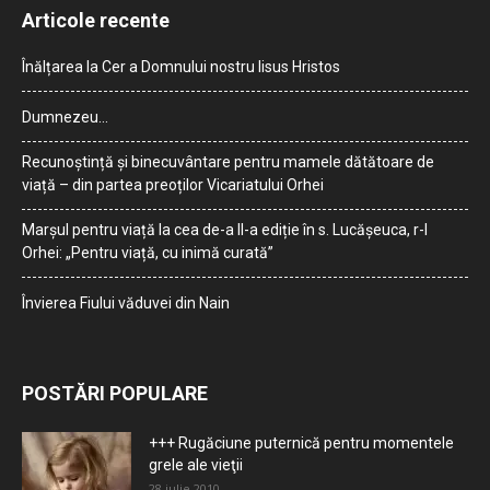
Articole recente
Înălțarea la Cer a Domnului nostru Iisus Hristos
Dumnezeu…
Recunoștință și binecuvântare pentru mamele dătătoare de
viață – din partea preoților Vicariatului Orhei
Marșul pentru viață la cea de-a II-a ediție în s. Lucășeuca, r-l
Orhei: „Pentru viață, cu inimă curată”
Învierea Fiului văduvei din Nain
POSTĂRI POPULARE
+++ Rugăciune puternică pentru momentele
grele ale vieţii
28 iulie 2010