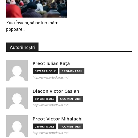
Ziua Învierii, să ne luminăm
popoare…
Autorii noștri
Preot Iulian Raţă
3878 ARTICOLE
6 COMENTARII
http://www.ortodoxia.md
Diacon Victor Casian
581 ARTICOLE
5 COMENTARII
http://www.ortodoxia.md
Preot Victor Mihalachi
210 ARTICOLE
1 COMENTARII
http://www.ortodoxia.md