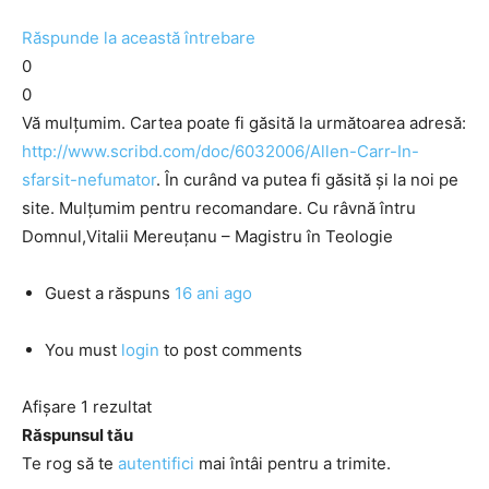
Răspunde la această întrebare
0
0
Vă mulțumim. Cartea poate fi găsită la următoarea adresă:
http://www.scribd.com/doc/6032006/Allen-Carr-In-
sfarsit-nefumator
. În curând va putea fi găsită și la noi pe
site. Mulțumim pentru recomandare. Cu râvnă întru
Domnul,Vitalii Mereuţanu – Magistru în Teologie
Guest
a răspuns
16 ani ago
You must
login
to post comments
Afișare 1 rezultat
Răspunsul tău
Te rog să te
autentifici
mai întâi pentru a trimite.