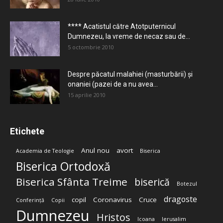
**** Acatistul către Atotputernicul
Dumnezeu, la vreme de necaz sau de...
5 octombrie 2010
Despre păcatul malahiei (masturbării) şi
onaniei (pazei de a nu avea...
15 aprilie 2010
Etichete
Anul nou
avort
Academia de Teologie
Biserica
Biserica Ortodoxă
Biserica Sfânta Treime
biserică
Botezul
dragoste
copil
Coronavirus
Cruce
Conferință
Copii
Dumnezeu
Hristos
Icoana
Ierusalim