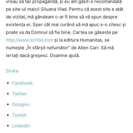
vreau să fac propagandă, şi eu am găsit-o recomandată
pe site-ul maicii Siluana Vlad. Pentru că acest site e atât
de vizitat, mă gândeam c-ar fi bine să vă spun despre
existența ei. Sper cât mai curând să mă apuc s-o citesc şi
poate va da Domnul să fie bine. Cartea se găseste pe
http://www.scribd.com
şi la editura Humanitas, se
numeşte „În sfârșit nefumător” de Allen Carr. Să mă
iertaţi dacă greşesc. Doamne ajută.
Share
Facebook
Twitter
Google+
Tumblr
LinkedIn