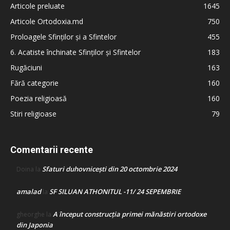
Articole preluate
1645
Articole Ortodoxia.md
750
Proloagele Sfinților și a Sfintelor
455
6. Acatiste închinate Sfinților și Sfintelor
183
Rugăciuni
163
Fără categorie
160
Poezia religioasă
160
Stiri religioase
79
Comentarii recente
Sfaturi duhovnicești din 20 octombrie 2024
Doina
la
amalad
SF SILUAN ATHONITUL -11/ 24 SEPEMBRIE
la
A început construcţia primei mănăstiri ortodoxe
gheorghe
la
din Japonia